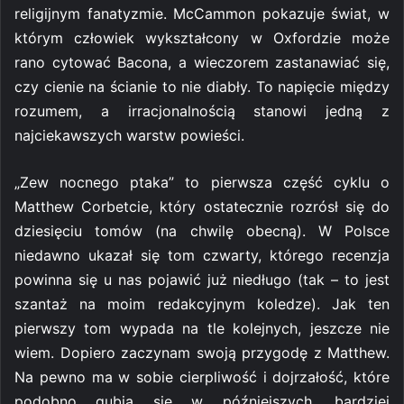
religijnym fanatyzmie. McCammon pokazuje świat, w
którym człowiek wykształcony w Oxfordzie może
rano cytować Bacona, a wieczorem zastanawiać się,
czy cienie na ścianie to nie diabły. To napięcie między
rozumem, a irracjonalnością stanowi jedną z
najciekawszych warstw powieści.
„Zew nocnego ptaka” to pierwsza część cyklu o
Matthew Corbetcie, który ostatecznie rozrósł się do
dziesięciu tomów (na chwilę obecną). W Polsce
niedawno ukazał się tom czwarty, którego recenzja
powinna się u nas pojawić już niedługo (tak – to jest
szantaż na moim redakcyjnym koledze). Jak ten
pierwszy tom wypada na tle kolejnych, jeszcze nie
wiem. Dopiero zaczynam swoją przygodę z Matthew.
Na pewno ma w sobie cierpliwość i dojrzałość, które
podobno gubią się w późniejszych, bardziej