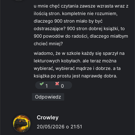
s
u mnie chęć czytania zawsze wzrasta wraz z
z
ilością stron. kompletnie nie rozumiem,
e
dlaczego 900 stron miało by być
:
odstraszające? 900 stron dobrej książki, to
900 powodów do radości, dlaczego miałbym
chcieć mniej?
wiadomo, że w szkole każdy się sparzył na
lekturowych kobyłach. ale teraz można
wybierać, wybierać mądrze i dobrze. a ta
książka po prostu jest naprawdę dobra.
1
0
Odpowiedz
p
Crowley
i
20/05/2026 o 21:51
s