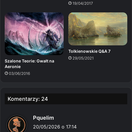
19/04/2017
Tolkienowskie Q&A 7
29/05/2021
Szalone Teorie: Gwałt na
Aeronie
03/06/2016
Komentarzy: 24
p
Pquelim
i
20/05/2026 o 17:14