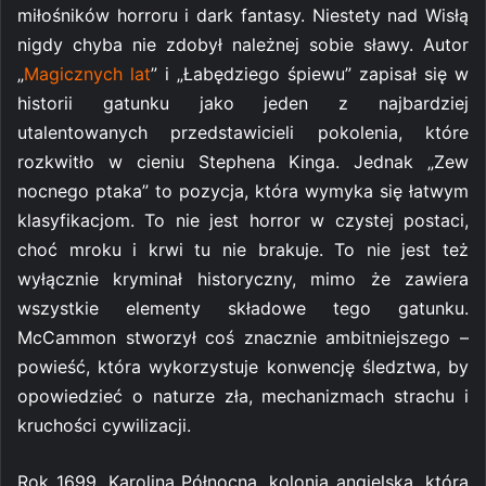
miłośników horroru i dark fantasy. Niestety nad Wisłą
nigdy chyba nie zdobył należnej sobie sławy. Autor
„
Magicznych lat
” i „Łabędziego śpiewu” zapisał się w
historii gatunku jako jeden z najbardziej
utalentowanych przedstawicieli pokolenia, które
rozkwitło w cieniu Stephena Kinga. Jednak „Zew
nocnego ptaka” to pozycja, która wymyka się łatwym
klasyfikacjom. To nie jest horror w czystej postaci,
choć mroku i krwi tu nie brakuje. To nie jest też
wyłącznie kryminał historyczny, mimo że zawiera
wszystkie elementy składowe tego gatunku.
McCammon stworzył coś znacznie ambitniejszego –
powieść, która wykorzystuje konwencję śledztwa, by
opowiedzieć o naturze zła, mechanizmach strachu i
kruchości cywilizacji.
Rok 1699. Karolina Północna, kolonia angielska, która