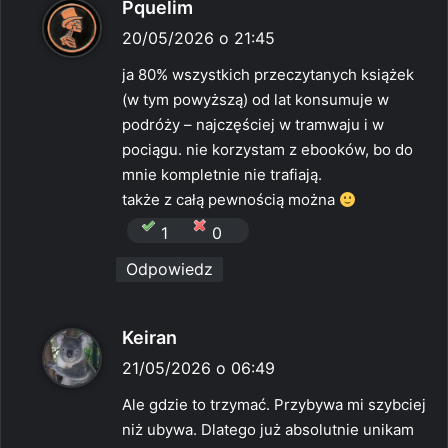
p
Pquelim
i
20/05/2026 o 21:45
s
ja 80% wszystkich przeczytanych książek
z
(w tym powyższą) od lat konsumuje w
e
podróży – najczęściej w tramwaju i w
:
pociągu. nie korzystam z ebooków, bo do
mnie kompletnie nie trafiają.
także z całą pewnością można
1
0
Odpowiedz
p
Keiran
i
21/05/2026 o 06:49
s
Ale gdzie to trzymać. Przybywa mi szybciej
z
niż ubywa. Dlatego już absolutnie unikam