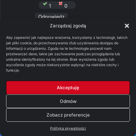
1
0
Odpowiedz
Zarządzaj zgodą
p
Pquelim
Aby zapewnić jak najlepsze wrażenia, korzystamy z technologii, takich
jak pliki cookie, do przechowywania i/lub uzyskiwania dostępu do
i
20/05/2026 o 22:06
informacji o urządzeniu. Zgoda na te technologie pozwoli nam
s
przetwarzać dane, takie jak zachowanie podczas przeglądania lub
posłużę się jeszcze argumentacją, której
unikalne identyfikatory na tej stronie. Brak wyrażenia zgody lub
z
wycofanie zgody może niekorzystnie wpłynąć na niektóre cechy i
sam swego czasu uległem.
funkcje.
e
przeciętny człowiek czyta jedną stronę
:
książki w około 2 minuty.
Akceptuję
prosta kalkulacja: 900 stron x2 = 1800
minut, czyli dokładnie 30 godzin czytania.
Odmów
i teraz warto porównać to sobie z innymi
aktywnościami dnia codziennego, np – ile
Zobacz preferencje
czasu spędzasz dziennie w zbiorkomie?
albo bardziej współcześnie – jaki jest Twój
Polityka prywatności
dzienny średni czas scrollowania