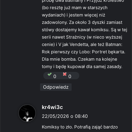
próbę dwa Batmany i Przyjdź królestwo
(bo resztę już mam w starszych
wydaniach) i jestem więcej niż
zadowolony. Za około 3 dyszki zamiast
stówy dostajemy kawał komiksu. Są w tej
serii nawet Strażnicy (w nieco wyższej
cenie) i V jak Vendetta, ale też Batman:
Rok pierwszy czy Lobo: Portret bękarta.
Dla mnie bomba. Czekam na kolejne
tomy i będę kupował dla samej zasady.
0
0
Odpowiedz
p
kr4wi3c
i
22/05/2026 o 08:40
s
Komiksy to zło. Potrafią zająć bardzo
z