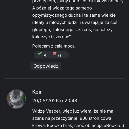
przejęciem, jakby chodziło o królewskie dary.
A później widzą tego samego
optymistycznego ducha i te same wielkie
ideały u młodych ludzi, i uważają je za coś
głupiego, żałosnego… za coś, co należy
kaleczyć i szargać”
Polecam z całą mocą.
8
0
Odpowiedz
p
Keir
i
20/05/2026 o 20:48
s
Widzę Vesper, więc już wiem, że nie ma
z
szans na przeczytanie. 900 stronicowa
e
krowa. Ebooka brak, choć obiecują eBooki od