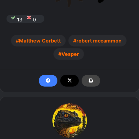
13
0
Matthew Corbett
robert mccammon
Vesper