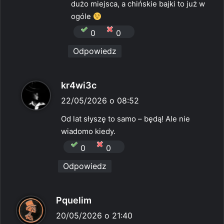
dużo miejsca, a chińskie bajki to już w
e
ogóle
:
0
0
Odpowiedz
p
kr4wi3c
i
22/05/2026 o 08:52
s
Od lat słyszę to samo – będą! Ale nie
z
wiadomo kiedy.
e
0
0
:
Odpowiedz
p
Pquelim
i
20/05/2026 o 21:40