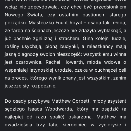
wciąż nie zdecydowała, czy chce być przedsionkiem
Nowego Świata, czy ostatnim bastionem starego
porządku. Miasteczko Fount Royal – osada tak młoda,
że farba na ścianach jeszcze nie zdążyła wyblaknąć, a
już pachnie zgnilizną i strachem. Giną kolejni ludzie,
rośliny usychają, płoną budynki, a mieszkańcy mają
jasną diagnozę swoich nieszczęść: wszystkiemu winna
jest czarownica. Rachel Howarth, młoda wdowa o
wspaniałej latynoskiej urodzie, czeka w cuchnącej celi
na proces, którego wynik znany jest wszystkim, zanim
jeszcze się rozpocznie.
Do osady przybywa Matthew Corbett, młody asystent
sędziego Isaaca Woodwarda, który ma osądzić (a
najlepiej od razu spalić) oskarżoną. Matthew ma
dwadzieścia trzy lata, sierociniec w życiorysie i