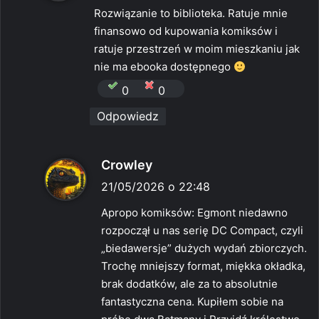
s
Rozwiązanie to biblioteka. Ratuje mnie
z
finansowo od kupowania komiksów i
e
ratuje przestrzeń w moim mieszkaniu jak
:
nie ma ebooka dostępnego
0
0
Odpowiedz
p
Crowley
i
21/05/2026 o 22:48
s
Apropo komiksów: Egmont niedawno
z
rozpoczął u nas serię DC Compact, czyli
e
„biedawersje” dużych wydań zbiorczych.
:
Trochę mniejszy format, miękka okładka,
brak dodatków, ale za to absolutnie
fantastyczna cena. Kupiłem sobie na