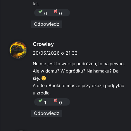
:
lat.
0
0
Odpowiedz
p
Crowley
i
20/05/2026 o 21:33
s
No nie jest to wersja podróżna, to na pewno.
z
Ale w domu? W ogródku? Na hamaku? Da
e
się.
:
A o te eBooki to muszę przy okazji podpytać
u źródła.
1
0
Odpowiedz