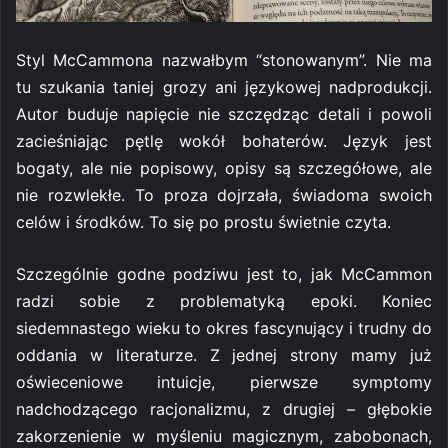
Styl McCammona nazwałbym “stonowanym”. Nie ma
tu szukania taniej grozy ani językowej nadprodukcji.
Autor buduje napięcie nie szczędząc detali i powoli
zacieśniając pętlę wokół bohaterów. Język jest
bogaty, ale nie popisowy, opisy są szczegółowe, ale
nie rozwlekłe. To proza dojrzała, świadoma swoich
celów i środków. To się po prostu świetnie czyta.
Szczególnie godne podziwu jest to, jak McCammon
radzi sobie z problematyką epoki. Koniec
siedemnastego wieku to okres fascynujący i trudny do
oddania w literaturze. Z jednej strony mamy już
oświeceniowe intuicje, pierwsze symptomy
nadchodzącego racjonalizmu, z drugiej – głębokie
zakorzenienie w myśleniu magicznym, zabobonach,