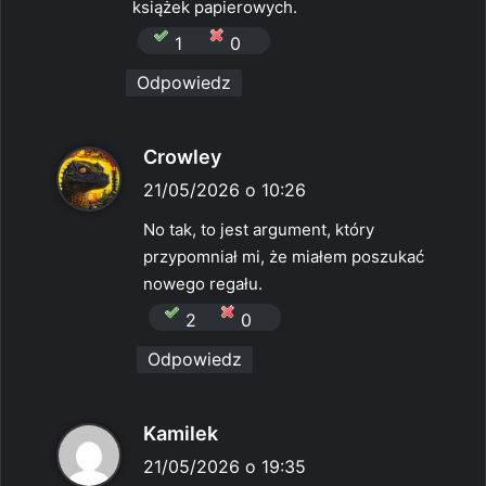
e
książek papierowych.
:
1
0
Odpowiedz
p
Crowley
i
21/05/2026 o 10:26
s
No tak, to jest argument, który
z
przypomniał mi, że miałem poszukać
e
nowego regału.
:
2
0
Odpowiedz
p
Kamilek
i
21/05/2026 o 19:35