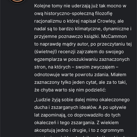
s
Kolejne tomy nie uderzają już tak mocno w
z
ową historyczno-społeczną filozofię
e
racjonalizmu o której napisał Crowley, ale
:
nadal są to bardzo klimatyczne, dynamiczne i
przyjemne poznawczo książki. McCammon
to naprawdę mądry autor, po przeczytaniu tej
(świetnej!) recenzji zajrzałem do swojego
egzemplarza w poszukiwaniu zaznaczonych
stron, na których – swoim zwyczajem –
odnotowuje warte powrotu zdania. Miałem
zaznaczony tylko jeden cytat, ale za to taki,
że chyba warto się nim podzielić:
„Ludzie żyją sobie dalej mimo okaleczonego
ducha i zszarganych ideałów. A po upływie
lat zapominają, co doprowadziło do tych
okaleczeń i tego zszargania. Z wiekiem
akceptują jedno i drugie, i to z ogromnym