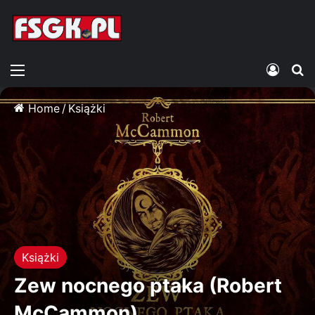
Menu
Zalogu
S
Home
/
Książki
Książki
Zew nocnego ptaka (Robert
McCammon)