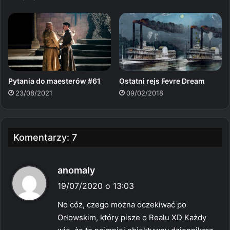
Pytania do maesterów #61
Ostatni rejs Fevre Dream
23/08/2021
09/02/2018
Komentarzy: 7
p
anomaly
i
19/07/2020 o 13:03
s
No cóż, czego można oczekiwać po
z
Orłowskim, który pisze o Realu XD Każdy
e