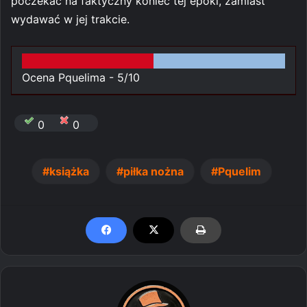
poczekać na faktyczny koniec tej epoki, zamiast
wydawać w jej trakcie.
Ocena Pquelima -
5/10
0
0
książka
piłka nożna
Pquelim