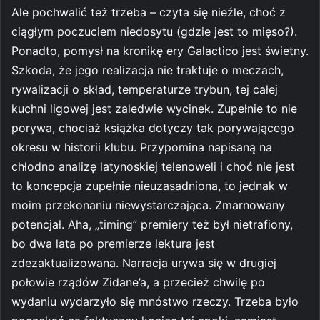
Ale pochwalić też trzeba – czyta się nieźle, choć z
ciągłym poczuciem niedosytu (gdzie jest to mięso?).
Ponadto, pomysł na kronikę ery Galactico jest świetny.
Szkoda, że jego realizacja nie traktuje o meczach,
rywalizacji o skład, temperaturze trybun, tej całej
kuchni ligowej jest zaledwie wycinek. Zupełnie to nie
porywa, chociaż książka dotyczy tak porywającego
okresu w historii klubu. Przypomina napisaną na
chłodno analizę latynoskiej telenoweli i choć nie jest
to koncepcja zupełnie nieuzasadniona, to jednak w
moim przekonaniu niewystarczająca. Zmarnowany
potencjał. Aha, „timing” premiery też był nietrafiony,
bo dwa lata po premierze lektura jest
zdezaktualizowana. Narracja urywa się w drugiej
połowie rządów Zidane’a, a przecież chwilę po
wydaniu wydarzyło się mnóstwo rzeczy. Trzeba było