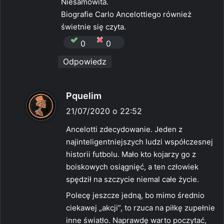
Niesamowita.
Biografie Carlo Ancelottiego również
świetnie się czyta.
0
0
Odpowiedz
p
Pquelim
i
21/07/2020 o 22:52
s
Ancelotti zdecydowanie. Jeden z
z
najinteligentniejszych ludzi współczesnej
e
historii futbolu. Mało kto kojarzy go z
:
boiskowych osiągnięć, a ten człowiek
spędził na szczycie niemal całe życie.
Polecę jeszcze jedną, bo mimo średnio
ciekawej „akcji”, to rzuca na piłkę zupełnie
inne światło. Naprawdę warto poczytać,