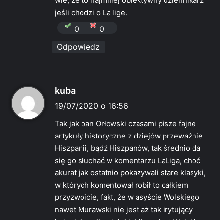
wie, że to najmniej obiektywny dziennikarz
:
jeśli chodzi o La lige.
0
0
Odpowiedz
p
kuba
i
19/07/2020 o 16:56
s
Tak jak pan Orłowski czasami pisze fajne
z
artykuły historyczne z dziejów przeważnie
e
Hiszpanii, bądź Hiszpanów, tak średnio da
:
się go słuchać w komentarzu LaLiga, choć
akurat jak ostatnio pokazywali stare klasyki,
w których komentował robił to całkiem
przyzwoicie, fakt, że w asyście Wolskiego
nawet Murawski nie jest aż tak irytujący