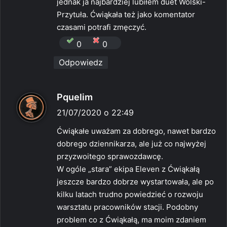
jednak ja najbardziej lubiłem duet Wolski-
Przytuła. Ćwiąkała też jako komentator
czasami potrafi zmęczyć.
0
0
Odpowiedz
p
Pquelim
i
21/07/2020 o 22:49
s
Ćwiąkałe uważam za dobrego, nawet bardzo
z
dobrego dziennikarza, ale już co najwyżej
e
przyzwoitego sprawozdawcę.
:
W ogóle „stara” ekipa Eleven z Ćwiąkałą
jeszcze bardzo dobrze wystartowała, ale po
kilku latach trudno powiedzieć o rozwoju
warsztatu pracowników stacji. Podobny
problem co z Ćwiąkałą, ma moim zdaniem