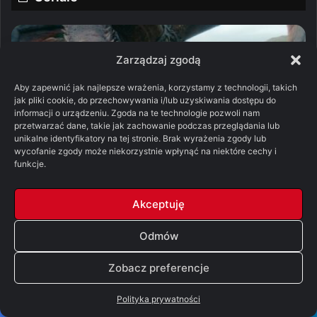
Zarządzaj zgodą
Aby zapewnić jak najlepsze wrażenia, korzystamy z technologii, takich
jak pliki cookie, do przechowywania i/lub uzyskiwania dostępu do
informacji o urządzeniu. Zgoda na te technologie pozwoli nam
przetwarzać dane, takie jak zachowanie podczas przeglądania lub
unikalne identyfikatory na tej stronie. Brak wyrażenia zgody lub
wycofanie zgody może niekorzystnie wpłynąć na niektóre cechy i
funkcje.
Pieśń Lodu i Ognia
Akceptuję
Pomylone Analizy: Ród smoka, sezon 3, odcinek
7 – „Smok w zimie” [SPOILERY]
Odmów
05/08/2026
Zobacz preferencje
Pomylone Analizy: Ród smoka, sezon
3, odcinek 6 – „Ludzie bez twarzy”
Polityka prywatności
[SPOILERY]