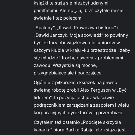
książki te stają się niezbyt udanymi
pamlfetami. Ale np „Ja, Ibra” czytało mi się
świetnie i też polecam.
„Spalony”, „Kowal. Prawdziwa historia” i
„Dawid Janczyk. Moja spowiedź” to powinny
być lektury obowiązkowe dla juniorów w
każdym klubie w kraju -ku przestrodze i żeby
się młodzież trochę oswoiła z problemami
zawodu. Wszystkie są mocne,
przygnębiajace ale i pouczające.
Ogólnie z piłkarskich książek na pewno
świetną robotę zrobił Alex Ferguson w „Być
liderem”, ta pozycja jest juz właściwie
podręcznikiem zarządzania zespołem i wielu
korporacyjnych dyrektorów ją przerabiało.
Czytałem też ostatnio „Podcięte skrzydła
kanarka” piora Bartka Rabija, ale książa jest