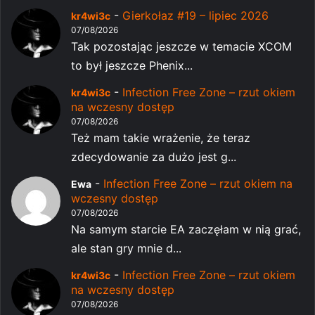
-
Gierkołaz #19 – lipiec 2026
kr4wi3c
07/08/2026
Tak pozostając jeszcze w temacie XCOM
to był jeszcze Phenix...
-
Infection Free Zone – rzut okiem
kr4wi3c
na wczesny dostęp
07/08/2026
Też mam takie wrażenie, że teraz
zdecydowanie za dużo jest g...
-
Infection Free Zone – rzut okiem na
Ewa
wczesny dostęp
07/08/2026
Na samym starcie EA zaczęłam w nią grać,
ale stan gry mnie d...
-
Infection Free Zone – rzut okiem
kr4wi3c
na wczesny dostęp
07/08/2026