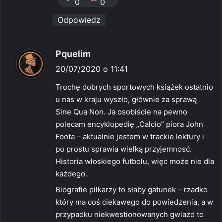
0
0
Odpowiedz
p
Pquelim
i
20/07/2020 o 11:41
s
Trochę dobrych sportowych książek ostatnio
z
u nas w kraju wyszło, głównie za sprawą
e
Sine Qua Non. Ja osobiście na pewno
:
polecam encyklopedię „Calcio” piora John
Foota – aktualnie jestem w trackie lektury i
po prostu sprawia wielką przyjemnosć.
Historia włoskiego futbolu, więc może nie dla
każdego.
Biografie piłkarzy to słaby gatunek – rzadko
który ma coś ciekawego do powiedzenia, a w
przypadku niekwestionowanych gwiazd to