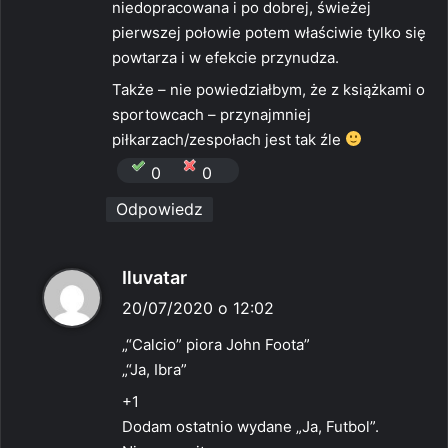
niedopracowana i po dobrej, świeżej
pierwszej połowie potem właściwie tylko się
powtarza i w efekcie przynudza.
Także – nie powiedziałbym, że z książkami o
sportowcach – przynajmniej
piłkarzach/zespołach jest tak źle
0
0
Odpowiedz
p
Iluvatar
i
20/07/2020 o 12:02
s
„“Calcio” piora John Foota”
z
„“Ja, Ibra”
e
+1
:
Dodam ostatnio wydane „Ja, Futbol”.