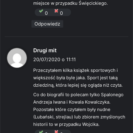
miejsce w przypadku Święcickiego.
0
0
Odpowiedz
p
Drugi mit
i
20/07/2020 o 11:11
s
Przeczytałem kilka książek sportowych i
z
większość była byle jaka. Sport jest taką
e
dziedziną, która lepiej się ogląda niż czyta.
:
Co do biografii to polecam tylko Spalonego
Andrzeja Iwana i Kowala Kowalczyka.
Pozostałe które czytałem były nudne
(Lubański, strejlau) lub zbiorem zmyślonych
historii to w przypadku Wojcika.