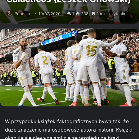
Pquelim
19/07/2020
7
238
2 min. czytania
W przypadku książek faktograficznych bywa tak, że
duże znaczenie ma osobowość autora historii. Książki
okazują się niewypałami nie ze względu na braki