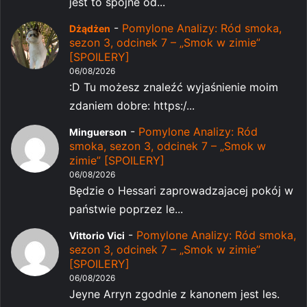
jest to spójne od...
-
Pomylone Analizy: Ród smoka,
Dżądżen
sezon 3, odcinek 7 – „Smok w zimie”
[SPOILERY]
06/08/2026
:D Tu możesz znaleźć wyjaśnienie moim
zdaniem dobre: https:/...
-
Pomylone Analizy: Ród
Minguerson
smoka, sezon 3, odcinek 7 – „Smok w
zimie” [SPOILERY]
06/08/2026
Będzie o Hessari zaprowadzajacej pokój w
państwie poprzez le...
-
Pomylone Analizy: Ród smoka,
Vittorio Vici
sezon 3, odcinek 7 – „Smok w zimie”
[SPOILERY]
06/08/2026
Jeyne Arryn zgodnie z kanonem jest les.