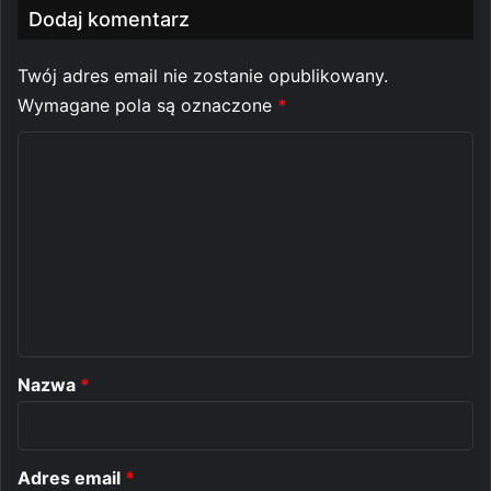
Dodaj komentarz
Twój adres email nie zostanie opublikowany.
Wymagane pola są oznaczone
*
K
o
m
e
n
t
a
r
Nazwa
*
z
*
Adres email
*