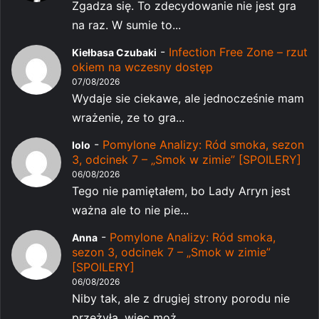
Zgadza się. To zdecydowanie nie jest gra
na raz. W sumie to...
-
Infection Free Zone – rzut
Kiełbasa Czubaki
okiem na wczesny dostęp
07/08/2026
Wydaje sie ciekawe, ale jednocześnie mam
wrażenie, ze to gra...
-
Pomylone Analizy: Ród smoka, sezon
lolo
3, odcinek 7 – „Smok w zimie” [SPOILERY]
06/08/2026
Tego nie pamiętałem, bo Lady Arryn jest
ważna ale to nie pie...
-
Pomylone Analizy: Ród smoka,
Anna
sezon 3, odcinek 7 – „Smok w zimie”
[SPOILERY]
06/08/2026
Niby tak, ale z drugiej strony porodu nie
przeżyła, więc moż...