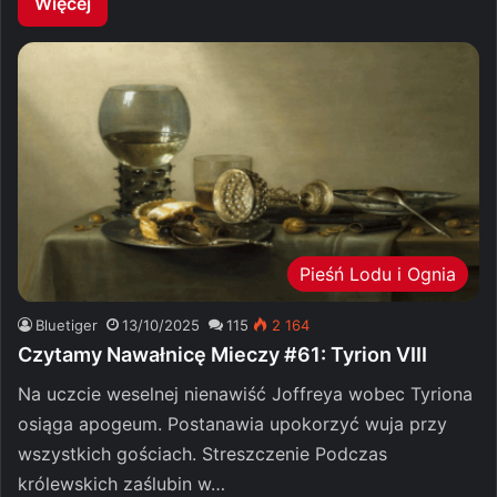
Więcej
Pieśń Lodu i Ognia
Bluetiger
13/10/2025
115
2 164
Czytamy Nawałnicę Mieczy #61: Tyrion VIII
Na uczcie weselnej nienawiść Joffreya wobec Tyriona
osiąga apogeum. Postanawia upokorzyć wuja przy
wszystkich gościach. Streszczenie Podczas
królewskich zaślubin w…