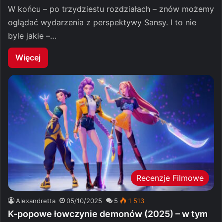
W końcu – po trzydziestu rozdziałach – znów możemy
oglądać wydarzenia z perspektywy Sansy. I to nie
byle jakie –…
Więcej
Recenzje Filmowe
Alexandretta
05/10/2025
5
1 513
K-popowe łowczynie demonów (2025) – w tym