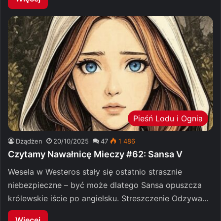
Pieśń Lodu i Ognia
Dżądżen
20/10/2025
47
1 486
Czytamy Nawałnicę Mieczy #62: Sansa V
Wesela w Westeros stały się ostatnio strasznie
niebezpieczne – być może dlatego Sansa opuszcza
królewskie iście po angielsku. Streszczenie Odzywa…
Więcej