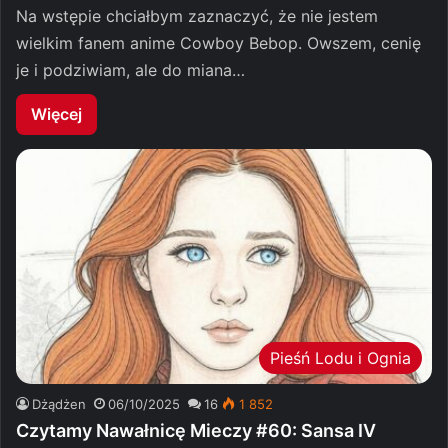
Na wstępie chciałbym zaznaczyć, że nie jestem
wielkim fanem anime Cowboy Bebop. Owszem, cenię
je i podziwiam, ale do miana…
Więcej
Pieśń Lodu i Ognia
Dżądżen
06/10/2025
16
1 852
Czytamy Nawałnicę Mieczy #60: Sansa IV