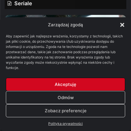
Seriale
Zarządzaj zgodą
Aby zapewnić jak najlepsze wrażenia, korzystamy z technologii, takich
jak pliki cookie, do przechowywania i/lub uzyskiwania dostępu do
informacji o urządzeniu. Zgoda na te technologie pozwoli nam
przetwarzać dane, takie jak zachowanie podczas przeglądania lub
unikalne identyfikatory na tej stronie. Brak wyrażenia zgody lub
wycofanie zgody może niekorzystnie wpłynąć na niektóre cechy i
funkcje.
Pieśń Lodu i Ognia
Akceptuję
Pomylone Analizy: Ród smoka, sezon 3, odcinek
7 – „Smok w zimie” [SPOILERY]
Odmów
05/08/2026
Zobacz preferencje
Pomylone Analizy: Ród smoka, sezon
Polityka prywatności
3, odcinek 6 – „Ludzie bez twarzy”