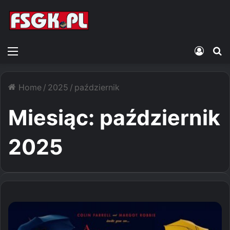
Menu
Zalogu
S
Home
/
2025
/
październik
Miesiąc:
październik
2025