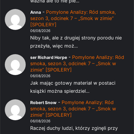
ważna ale to nie pie...
-
Pomylone Analizy: Ród smoka,
Anna
sezon 3, odcinek 7 – „Smok w zimie”
[SPOILERY]
06/08/2026
Niby tak, ale z drugiej strony porodu nie
przeżyła, więc moż...
-
Pomylone Analizy: Ród
ser Richard Horpe
smoka, sezon 3, odcinek 7 – „Smok w
zimie” [SPOILERY]
06/08/2026
Jak mając gotowy materiał w postaci
książki można spierdziel...
-
Pomylone Analizy: Ród
Robert Snow
smoka, sezon 3, odcinek 7 – „Smok w
zimie” [SPOILERY]
06/08/2026
Raczej duchy ludzi, którzy zginęli przy