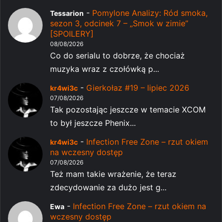
-
Pomylone Analizy: Ród smoka,
Tessarion
sezon 3, odcinek 7 – „Smok w zimie”
[SPOILERY]
08/08/2026
Co do serialu to dobrze, że chociaż
muzyka wraz z czołówką p...
-
Gierkołaz #19 – lipiec 2026
kr4wi3c
07/08/2026
Tak pozostając jeszcze w temacie XCOM
to był jeszcze Phenix...
-
Infection Free Zone – rzut okiem
kr4wi3c
na wczesny dostęp
07/08/2026
Też mam takie wrażenie, że teraz
zdecydowanie za dużo jest g...
-
Infection Free Zone – rzut okiem na
Ewa
wczesny dostęp