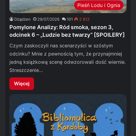
Pieśń Lodu i Ognia
Dżądżen
29/07/2026
101
2 812
Pomylone Analizy: Ród smoka, sezon 3,
odcinek 6 – „Ludzie bez twarzy” [SPOILERY]
Czym zaskoczyli nas scenarzyści w szóstym
odcinku? Mnie z pewnością tym, że przynajmniej
jedną książkową scenę odwzorowali dość wiernie.
Streszczenie…
Więcej