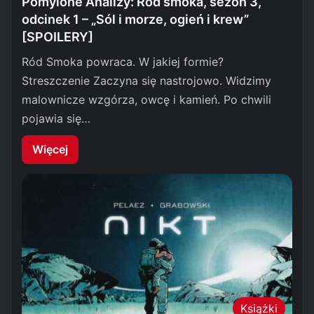
Pomylone Analizy: Ród smoka, sezon 3,
odcinek 1 – „Sól i morze, ogień i krew”
[SPOILERY]
Ród Smoka powraca. W jakiej formie?
Streszczenie Zaczyna się nastrojowo. Widzimy
malownicze wzgórza, owcę i kamień. Po chwili
pojawia się…
Więcej
Książki