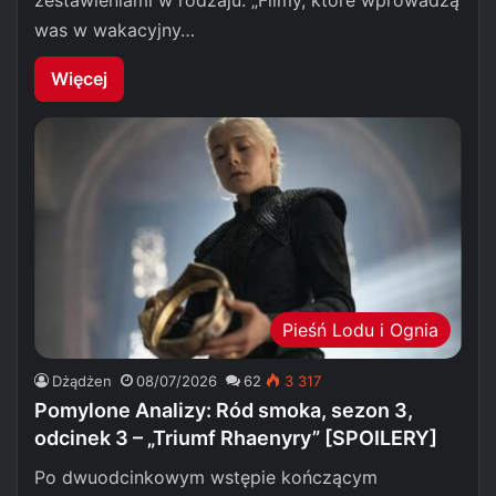
zestawieniami w rodzaju: „Filmy, które wprowadzą
was w wakacyjny…
Więcej
Pieśń Lodu i Ognia
Dżądżen
08/07/2026
62
3 317
Pomylone Analizy: Ród smoka, sezon 3,
odcinek 3 – „Triumf Rhaenyry” [SPOILERY]
Po dwuodcinkowym wstępie kończącym