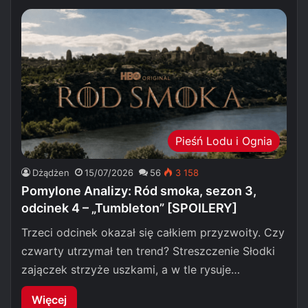
Pieśń Lodu i Ognia
Dżądżen
15/07/2026
56
3 158
Pomylone Analizy: Ród smoka, sezon 3,
odcinek 4 – „Tumbleton” [SPOILERY]
Trzeci odcinek okazał się całkiem przyzwoity. Czy
czwarty utrzymał ten trend? Streszczenie Słodki
zajączek strzyże uszkami, a w tle rysuje…
Więcej