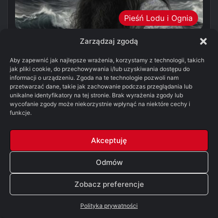
Pieśń Lodu i Ognia
Dżądżen
15/06/2026
56
1 843
Zarządzaj zgodą
Czytamy Ucztę dla wron #2: Prorok
Aby zapewnić jak najlepsze wrażenia, korzystamy z technologii, takich
jak pliki cookie, do przechowywania i/lub uzyskiwania dostępu do
Ze spowitego mgłą Starego Miasta przenosimy się
informacji o urządzeniu. Zgoda na te technologie pozwoli nam
na posępne Żelazne Wyspy. Streszczenie Na plaży
przetwarzać dane, takie jak zachowanie podczas przeglądania lub
unikalne identyfikatory na tej stronie. Brak wyrażenia zgody lub
Wielkiej Wyk Aeron Mokra Czupryna topi…
wycofanie zgody może niekorzystnie wpłynąć na niektóre cechy i
funkcje.
Więcej
Akceptuję
Odmów
Zobacz preferencje
Polityka prywatności