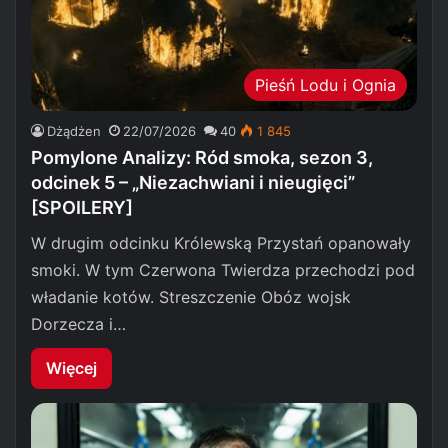
Pieśń Lodu i Ognia
Dżądżen
22/07/2026
40
1 845
Pomylone Analizy: Ród smoka, sezon 3,
odcinek 5 – „Niezachwiani i nieugięci”
[SPOILERY]
W drugim odcinku Królewską Przystań opanowały
smoki. W tym Czerwona Twierdza przechodzi pod
władanie kotów. Streszczenie Obóz wojsk
Dorzecza i…
Więcej