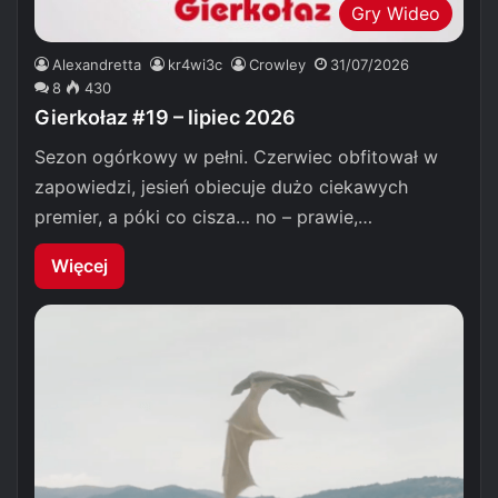
Gry Wideo
Alexandretta
kr4wi3c
Crowley
31/07/2026
8
430
Gierkołaz #19 – lipiec 2026
Sezon ogórkowy w pełni. Czerwiec obfitował w
zapowiedzi, jesień obiecuje dużo ciekawych
premier, a póki co cisza… no – prawie,…
Więcej