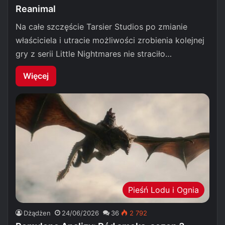
Reanimal
Na całe szczęście Tarsier Studios po zmianie
właściciela i utracie możliwości zrobienia kolejnej
gry z serii Little Nightmares nie straciło…
Więcej
Pieśń Lodu i Ognia
Dżądżen
24/06/2026
36
2 792