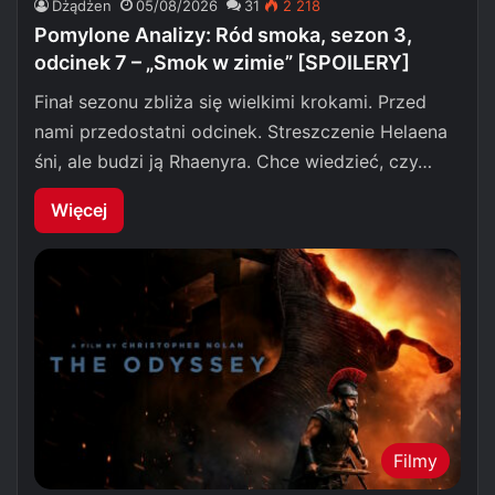
Dżądżen
05/08/2026
31
2 218
Pomylone Analizy: Ród smoka, sezon 3,
odcinek 7 – „Smok w zimie” [SPOILERY]
Finał sezonu zbliża się wielkimi krokami. Przed
nami przedostatni odcinek. Streszczenie Helaena
śni, ale budzi ją Rhaenyra. Chce wiedzieć, czy…
Więcej
Filmy