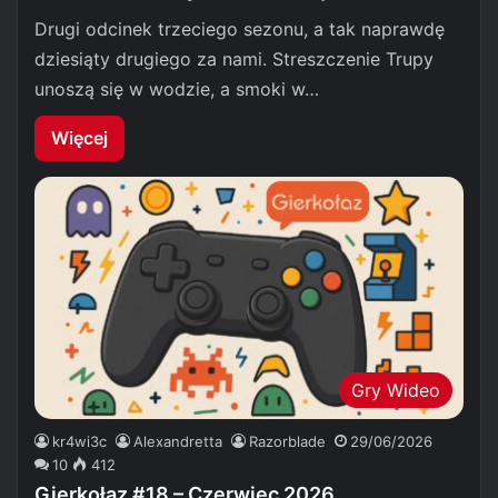
Drugi odcinek trzeciego sezonu, a tak naprawdę
dziesiąty drugiego za nami. Streszczenie Trupy
unoszą się w wodzie, a smoki w…
Więcej
Gry Wideo
kr4wi3c
Alexandretta
Razorblade
29/06/2026
10
412
Gierkołaz #18 – Czerwiec 2026