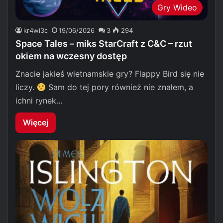
Gry Wideo
kr4wi3c
19/06/2026
3
294
Space Tales – miks StarCraft z C&C – rzut
okiem na wczesny dostęp
Znacie jakieś wietnamskie gry? Flappy Bird się nie
liczy.
Sam do tej pory również nie znałem, a
ichni rynek…
Więcej