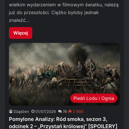
wielkim wydarzeniem w filmowym światku, należą
już do przeszłości. Ciężko byłoby jednak
znaleźć…
Więcej
Pieśń Lodu i Ognia
Dżądżen
01/07/2026
74
2 693
Pomylone Analizy: Ród smoka, sezon 3,
odcinek 2 – „Przystań królowej” [SPOILERY]