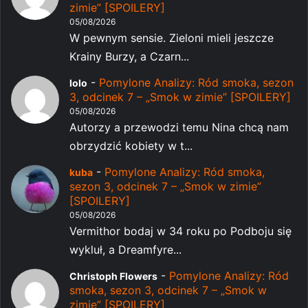
zimie” [SPOILERY]
05/08/2026
W pewnym sensie. Zieloni mieli jeszcze
Krainy Burzy, a Czarn...
-
Pomylone Analizy: Ród smoka, sezon
lolo
3, odcinek 7 – „Smok w zimie” [SPOILERY]
05/08/2026
Autorzy a przewodzi temu Nina chcą nam
obrzydzić kobiety w t...
-
Pomylone Analizy: Ród smoka,
kuba
sezon 3, odcinek 7 – „Smok w zimie”
[SPOILERY]
05/08/2026
Vermithor bodaj w 34 roku po Podboju się
wykluł, a Dreamfyre...
-
Pomylone Analizy: Ród
Christoph Flowers
smoka, sezon 3, odcinek 7 – „Smok w
zimie” [SPOILERY]