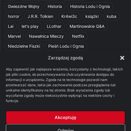
Gwiezdne Wojny
Historia
Historia Lodu i Ognia
horror
J.R.R. Tolkien
Kr4wi3c
książki
kuba
Lai
let's play
LLothar
Martinowskie Q&A
Marvel
Nawałnica Mieczy
Netflix
Niedzielne Fiszki
Pieśń Lodu i Ognia
Pomylone Analizy
Pquelim
Pytania do maesterów
Zarządzaj zgodą
Pytania i odpowiedzi
Q&A
Razorblade
recenzja
Aby zapewnić jak najlepsze wrażenia, korzystamy z technologii, takich
jak pliki cookie, do przechowywania i/lub uzyskiwania dostępu do
recenzja książki
Ród Smoka
Silmarillion
SithFrog
informacji o urządzeniu. Zgoda na te technologie pozwoli nam
przetwarzać dane, takie jak zachowanie podczas przeglądania lub
Starcie Królów
Star Wars
Szalone Teorie
unikalne identyfikatory na tej stronie. Brak wyrażenia zgody lub
wycofanie zgody może niekorzystnie wpłynąć na niektóre cechy i
Tolkienowskie Q&A
Voo
Wieści z Cytadeli
funkcje.
Władca Pierścieni
X-Com 2
XCOM 2
Akceptuję
Odmów