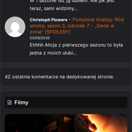
W 1 sezonie też ją lubiłem. Ale jak jest
teraz, sami widzimy...
-
Pomylone Analizy: Ród
Christoph Flowers
smoka, sezon 3, odcinek 7 – „Smok w
zimie” [SPOILERY]
05/08/2026
Ehhhh Alicja z pierwszego sezonu to była
jedna z moich ulubi...
42 ostatnie komentarze na dedykowanej stronie.
Filmy