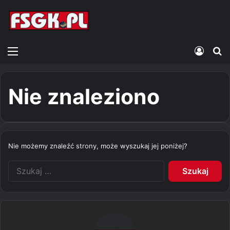
Menu
Zalogu
S
Nie znaleziono
Nie możemy znaleźć strony, może wyszukaj jej poniżej?
S
z
u
k
a
j