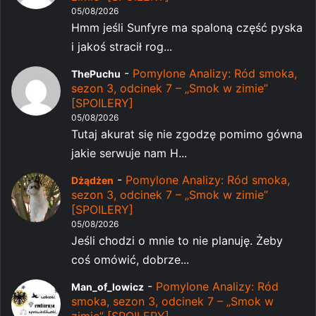
05/08/2026
Hmm jeśli Sunfyre ma spaloną część pyska
i jakoś stracił rog...
-
Pomylone Analizy: Ród smoka,
ThePuchu
sezon 3, odcinek 7 – „Smok w zimie”
[SPOILERY]
05/08/2026
Tutaj akurat się nie zgodzę pomimo gówna
jakie serwuje nam H...
-
Pomylone Analizy: Ród smoka,
Dżądżen
sezon 3, odcinek 7 – „Smok w zimie”
[SPOILERY]
05/08/2026
Jeśli chodzi o mnie to nie planuję. Żeby
coś omówić, dobrze...
-
Pomylone Analizy: Ród
Man_of_lowicz
smoka, sezon 3, odcinek 7 – „Smok w
zimie” [SPOILERY]