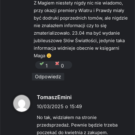
Z Magiem niestety nigdy nic nie wiadomo,
z
przy okazji premiery Wiatru i Prawdy miały
e
być dodruki poprzednich tomów, ale nigdzie
:
nie znalazłem informacji czy to się
zmaterializowało. 23.04 ma być wydanie
jubileuszowe Słów Światłości, jedynie taka
informacja widnieje obecnie w księgarni
Maga
1
0
Odpowiedz
p
TomaszEmini
i
10/03/2025 o 15:49
s
No tak, widziałem na stronie
z
przedsprzedaż. Pewnie będzie trzeba
e
poczekać do kwietnia z zakupem.