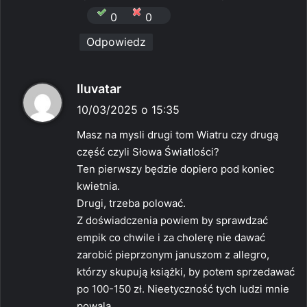
:
0
0
Odpowiedz
p
Iluvatar
i
10/03/2025 o 15:35
s
Masz na mysli drugi tom Wiatru czy drugą
z
część czyli Słowa Światlości?
e
Ten pierwszy będzie dopiero pod koniec
:
kwietnia.
Drugi, trzeba polować.
Z doświadczenia powiem by sprawdzać
empik co chwile i za cholerę nie dawać
zarobić pieprzonym januszom z allegro,
którzy skupują książki, by potem sprzedawać
po 100-150 zł. Nieetyczność tych ludzi mnie
powala.