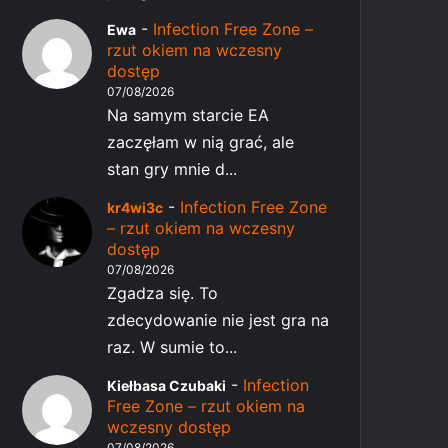
-
Infection Free Zone –
Ewa
rzut okiem na wczesny
dostęp
07/08/2026
Na samym starcie EA
zaczęłam w nią grać, ale
stan gry mnie d...
-
Infection Free Zone
kr4wi3c
– rzut okiem na wczesny
dostęp
07/08/2026
Zgadza się. To
zdecydowanie nie jest gra na
raz. W sumie to...
-
Infection
Kiełbasa Czubaki
Free Zone – rzut okiem na
wczesny dostęp
07/08/2026