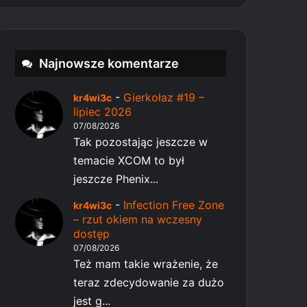
Najnowsze komentarze
-
Gierkołaz #19 –
kr4wi3c
lipiec 2026
07/08/2026
Tak pozostając jeszcze w
temacie XCOM to był
jeszcze Phenix...
-
Infection Free Zone
kr4wi3c
– rzut okiem na wczesny
dostęp
07/08/2026
Też mam takie wrażenie, że
teraz zdecydowanie za dużo
jest g...