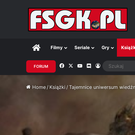
Główna
Filmy
Seriale
Gry
Książk
Facebook
X
YouTube
Discord
Zaloguj
FORUM
Home
/
Książki
/
Tajemnice uniwersum wiedźmi