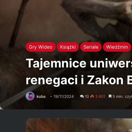
Gry Wideo
Książki
Seriale
Wiedźmin
Tajemnice uniwer
renegaci i Zakon B
kuba
19/11/2024
10
3 601
5 min. czy