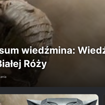
sum wiedźmina: Wied
iałej Róży
tania