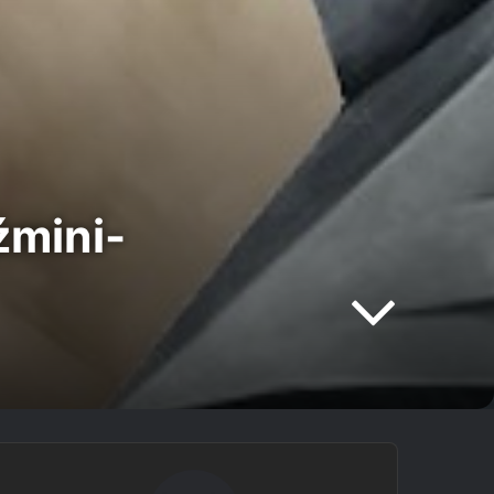
źmini-