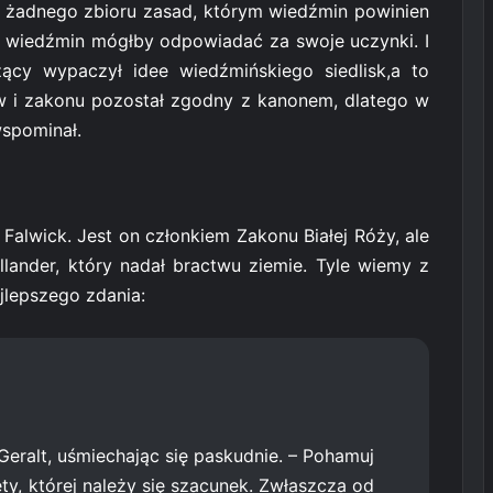
a żadnego zbioru zasad, którym wiedźmin powinien
im wiedźmin mógłby odpowiadać za swoje uczynki. I
żący wypaczył idee wiedźmińskiego siedlisk,a to
ów i zakonu pozostał zgodny z kanonem, dlatego w
wspominał.
Falwick. Jest on członkiem Zakonu Białej Róży, ale
llander, który nadał bractwu ziemie. Tyle wiemy z
jlepszego zdania:
Geralt, uśmiechając się paskudnie. – Pohamuj
ty, której należy się szacunek. Zwłaszcza od