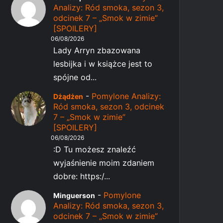
Analizy: Ród smoka, sezon 3,
odcinek 7 – „Smok w zimie”
[SPOILERY]
06/08/2026
Lady Arryn zbazowana
lesbijka i w książce jest to
spójne od...
-
Pomylone Analizy:
Dżądżen
Ród smoka, sezon 3, odcinek
7 – „Smok w zimie”
[SPOILERY]
06/08/2026
:D Tu możesz znaleźć
wyjaśnienie moim zdaniem
dobre: https:/...
-
Pomylone
Minguerson
Analizy: Ród smoka, sezon 3,
odcinek 7 – „Smok w zimie”