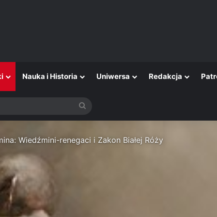
i
Nauka i Historia
Uniwersa
Redakcja
Patr
Szukaj
na: Wiedźmini-renegaci i Zakon Białej Róży