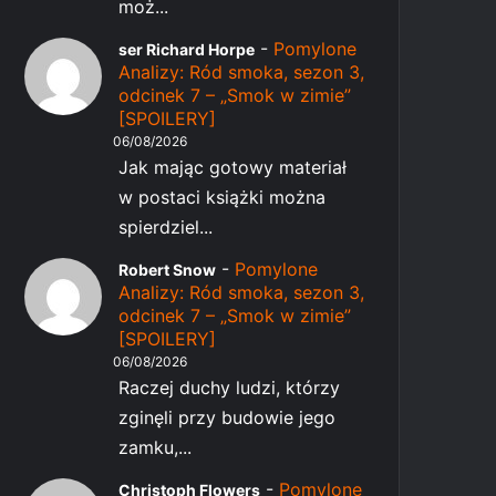
moż...
-
Pomylone
ser Richard Horpe
Analizy: Ród smoka, sezon 3,
odcinek 7 – „Smok w zimie”
[SPOILERY]
06/08/2026
Jak mając gotowy materiał
w postaci książki można
spierdziel...
-
Pomylone
Robert Snow
Analizy: Ród smoka, sezon 3,
odcinek 7 – „Smok w zimie”
[SPOILERY]
06/08/2026
Raczej duchy ludzi, którzy
zginęli przy budowie jego
zamku,...
-
Pomylone
Christoph Flowers