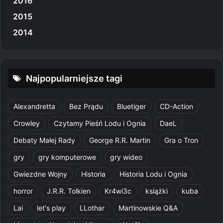
2016
2015
2014
Najpopularniejsze tagi
Alexandretta
Bez Prądu
Bluetiger
CD-Action
Crowley
Czytamy Pieśń Lodu i Ognia
DaeL
Debaty Małej Rady
George R.R. Martin
Gra o Tron
gry
gry komputerowe
gry wideo
Gwiezdne Wojny
Historia
Historia Lodu i Ognia
horror
J.R.R. Tolkien
Kr4wi3c
książki
kuba
Lai
let's play
LLothar
Martinowskie Q&A