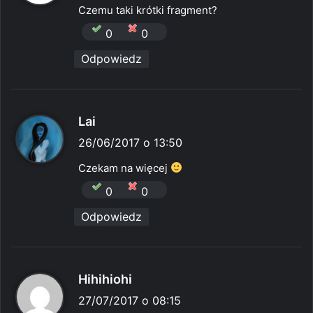
s
Czemu taki krótki fragment?
z
0
0
e
Odpowiedz
:
p
Lai
i
26/06/2017 o 13:50
s
Czekam na więcej
z
0
0
e
Odpowiedz
:
p
Hihihiohi
i
27/07/2017 o 08:15