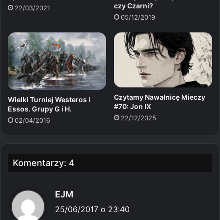
czy Czarni?
22/03/2021
05/12/2019
Czytamy Nawałnicę Mieczy
Wielki Turniej Westeros i
#70: Jon IX
Essos. Grupy G i H.
22/12/2025
02/04/2016
Komentarzy: 4
p
EJM
i
25/06/2017 o 23:40