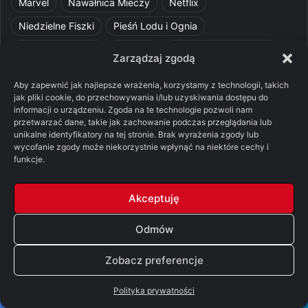
Marvel
Nawałnica Mieczy
Netflix
Niedzielne Fiszki
Pieśń Lodu i Ognia
Pomylone Analizy
Pquelim
Pytania do maesterów
Zarządzaj zgodą
Pytania i odpowiedzi
Q&A
Razorblade
recenzja
Aby zapewnić jak najlepsze wrażenia, korzystamy z technologii, takich
recenzja książki
Ród Smoka
Silmarillion
SithFrog
jak pliki cookie, do przechowywania i/lub uzyskiwania dostępu do
informacji o urządzeniu. Zgoda na te technologie pozwoli nam
Starcie Królów
Star Wars
Szalone Teorie
przetwarzać dane, takie jak zachowanie podczas przeglądania lub
unikalne identyfikatory na tej stronie. Brak wyrażenia zgody lub
Tolkienowskie Q&A
Voo
Wieści z Cytadeli
wycofanie zgody może niekorzystnie wpłynąć na niektóre cechy i
funkcje.
Władca Pierścieni
X-Com 2
XCOM 2
Akceptuję
Odmów
© Copyright 2026, All Rights Reserved |
FSGK.PL
Zobacz preferencje
Facebook
X
YouTube
Discord
Polityka prywatności