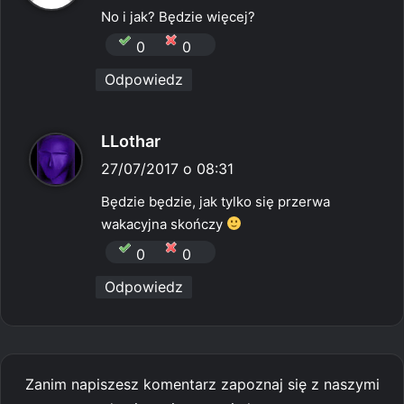
s
No i jak? Będzie więcej?
z
0
0
e
Odpowiedz
:
p
LLothar
i
27/07/2017 o 08:31
s
Będzie będzie, jak tylko się przerwa
z
wakacyjna skończy
e
0
0
:
Odpowiedz
Zanim napiszesz komentarz zapoznaj się z naszymi