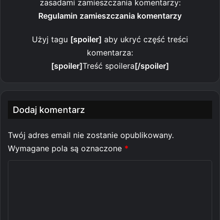
zasadami zamieszczania komentarzy:
Regulamin zamieszczania komentarzy
Użyj tagu
[spoiler]
aby ukryć część treści
komentarza:
[spoiler]
Treść spoilera
[/spoiler]
Dodaj komentarz
Twój adres email nie zostanie opublikowany.
Wymagane pola są oznaczone
*
K
o
m
e