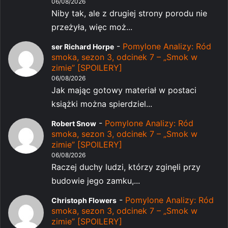
06/08/2026
Niby tak, ale z drugiej strony porodu nie
przeżyła, więc moż...
-
Pomylone Analizy: Ród
ser Richard Horpe
smoka, sezon 3, odcinek 7 – „Smok w
zimie” [SPOILERY]
06/08/2026
Jak mając gotowy materiał w postaci
książki można spierdziel...
-
Pomylone Analizy: Ród
Robert Snow
smoka, sezon 3, odcinek 7 – „Smok w
zimie” [SPOILERY]
06/08/2026
Raczej duchy ludzi, którzy zginęli przy
budowie jego zamku,...
-
Pomylone Analizy: Ród
Christoph Flowers
smoka, sezon 3, odcinek 7 – „Smok w
zimie” [SPOILERY]