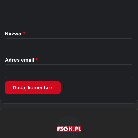
n
t
a
r
Nazwa
*
z
*
Adres email
*