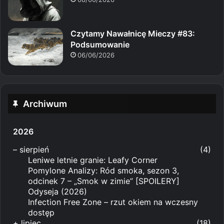
Czytamy Nawałnicę Mieczy #83:
Podsumowanie
06/06/2026
Archiwum
2026
–
sierpień
(4)
Leniwe letnie granie: Leafy Corner
Pomylone Analizy: Ród smoka, sezon 3,
odcinek 7 – „Smok w zimie” [SPOILERY]
Odyseja (2026)
Infection Free Zone – rzut okiem na wczesny
dostęp
+
lipiec
(18)