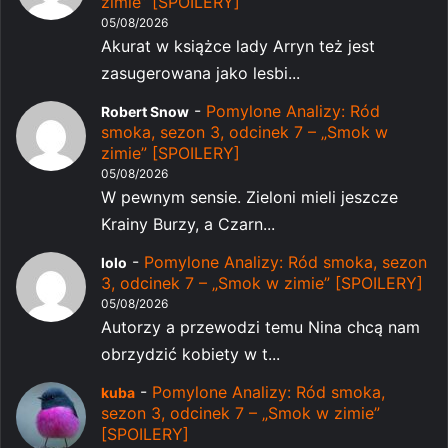
zimie” [SPOILERY]
05/08/2026
Akurat w książce lady Arryn też jest
zasugerowana jako lesbi...
-
Pomylone Analizy: Ród
Robert Snow
smoka, sezon 3, odcinek 7 – „Smok w
zimie” [SPOILERY]
05/08/2026
W pewnym sensie. Zieloni mieli jeszcze
Krainy Burzy, a Czarn...
-
Pomylone Analizy: Ród smoka, sezon
lolo
3, odcinek 7 – „Smok w zimie” [SPOILERY]
05/08/2026
Autorzy a przewodzi temu Nina chcą nam
obrzydzić kobiety w t...
-
Pomylone Analizy: Ród smoka,
kuba
sezon 3, odcinek 7 – „Smok w zimie”
[SPOILERY]