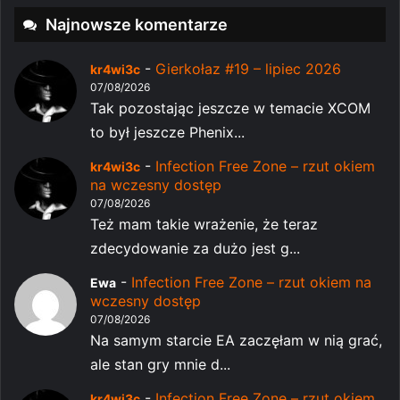
Najnowsze komentarze
-
Gierkołaz #19 – lipiec 2026
kr4wi3c
07/08/2026
Tak pozostając jeszcze w temacie XCOM
to był jeszcze Phenix...
-
Infection Free Zone – rzut okiem
kr4wi3c
na wczesny dostęp
07/08/2026
Też mam takie wrażenie, że teraz
zdecydowanie za dużo jest g...
-
Infection Free Zone – rzut okiem na
Ewa
wczesny dostęp
07/08/2026
Na samym starcie EA zaczęłam w nią grać,
ale stan gry mnie d...
-
Infection Free Zone – rzut okiem
kr4wi3c