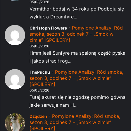
05/08/2026
Vermithor bodaj w 34 roku po Podboju się
wykluł, a Dreamfyre...
-
Pomylone Analizy: Ród
Christoph Flowers
smoka, sezon 3, odcinek 7 – „Smok w
zimie” [SPOILERY]
05/08/2026
Hmm jeśli Sunfyre ma spaloną część pyska
i jakoś stracił rog...
-
Pomylone Analizy: Ród smoka,
ThePuchu
sezon 3, odcinek 7 – „Smok w zimie”
[SPOILERY]
05/08/2026
Tutaj akurat się nie zgodzę pomimo gówna
jakie serwuje nam H...
-
Pomylone Analizy: Ród smoka,
Dżądżen
sezon 3, odcinek 7 – „Smok w zimie”
[SPOILERY]