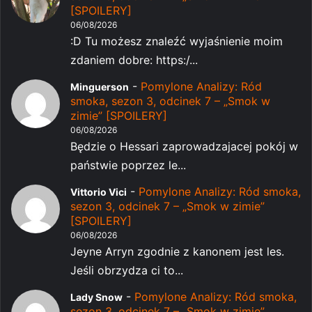
[SPOILERY]
06/08/2026
:D Tu możesz znaleźć wyjaśnienie moim
zdaniem dobre: https:/...
-
Pomylone Analizy: Ród
Minguerson
smoka, sezon 3, odcinek 7 – „Smok w
zimie” [SPOILERY]
06/08/2026
Będzie o Hessari zaprowadzajacej pokój w
państwie poprzez le...
-
Pomylone Analizy: Ród smoka,
Vittorio Vici
sezon 3, odcinek 7 – „Smok w zimie”
[SPOILERY]
06/08/2026
Jeyne Arryn zgodnie z kanonem jest les.
Jeśli obrzydza ci to...
-
Pomylone Analizy: Ród smoka,
Lady Snow
sezon 3, odcinek 7 – „Smok w zimie”