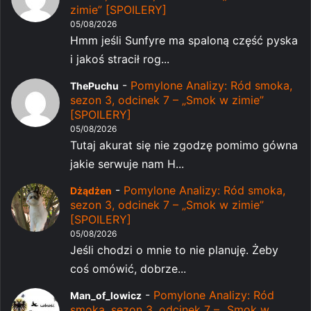
zimie” [SPOILERY]
05/08/2026
Hmm jeśli Sunfyre ma spaloną część pyska
i jakoś stracił rog...
-
Pomylone Analizy: Ród smoka,
ThePuchu
sezon 3, odcinek 7 – „Smok w zimie”
[SPOILERY]
05/08/2026
Tutaj akurat się nie zgodzę pomimo gówna
jakie serwuje nam H...
-
Pomylone Analizy: Ród smoka,
Dżądżen
sezon 3, odcinek 7 – „Smok w zimie”
[SPOILERY]
05/08/2026
Jeśli chodzi o mnie to nie planuję. Żeby
coś omówić, dobrze...
-
Pomylone Analizy: Ród
Man_of_lowicz
smoka, sezon 3, odcinek 7 – „Smok w