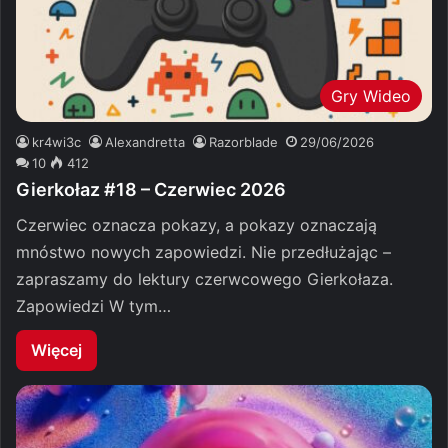
Gry Wideo
kr4wi3c
Alexandretta
Razorblade
29/06/2026
10
412
Gierkołaz #18 – Czerwiec 2026
Czerwiec oznacza pokazy, a pokazy oznaczają
mnóstwo nowych zapowiedzi. Nie przedłużając –
zapraszamy do lektury czerwcowego Gierkołaza.
Zapowiedzi W tym…
Więcej