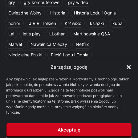
gry
gry komputerowe
gry wideo
Gwiezdne Wojny
Historia
Historia Lodu i Ognia
horror
J.R.R. Tolkien
Kr4wi3c
książki
kuba
Lai
let's play
LLothar
Martinowskie Q&A
Marvel
Nawałnica Mieczy
Netflix
Niedzielne Fiszki
Pieśń Lodu i Ognia
Pomylone Analizy
Pquelim
Pytania do maesterów
Zarządzaj zgodą
Pytania i odpowiedzi
Q&A
Razorblade
recenzja
Aby zapewnić jak najlepsze wrażenia, korzystamy z technologii, takich
jak pliki cookie, do przechowywania i/lub uzyskiwania dostępu do
recenzja książki
Ród Smoka
Silmarillion
SithFrog
informacji o urządzeniu. Zgoda na te technologie pozwoli nam
przetwarzać dane, takie jak zachowanie podczas przeglądania lub
Starcie Królów
Star Wars
Szalone Teorie
unikalne identyfikatory na tej stronie. Brak wyrażenia zgody lub
Tolkienowskie Q&A
Voo
Wieści z Cytadeli
wycofanie zgody może niekorzystnie wpłynąć na niektóre cechy i
funkcje.
Władca Pierścieni
X-Com 2
XCOM 2
Akceptuję