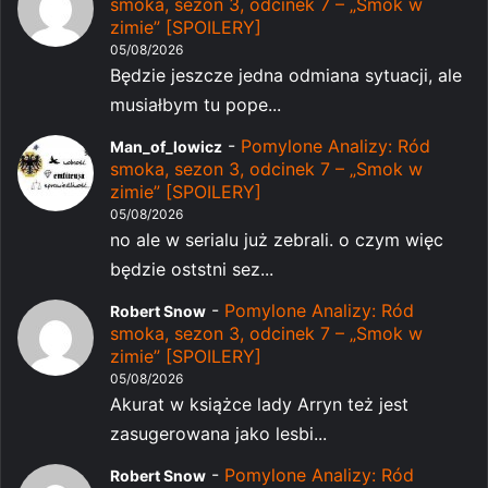
smoka, sezon 3, odcinek 7 – „Smok w
zimie” [SPOILERY]
05/08/2026
Będzie jeszcze jedna odmiana sytuacji, ale
musiałbym tu pope...
-
Pomylone Analizy: Ród
Man_of_lowicz
smoka, sezon 3, odcinek 7 – „Smok w
zimie” [SPOILERY]
05/08/2026
no ale w serialu już zebrali. o czym więc
będzie oststni sez...
-
Pomylone Analizy: Ród
Robert Snow
smoka, sezon 3, odcinek 7 – „Smok w
zimie” [SPOILERY]
05/08/2026
Akurat w książce lady Arryn też jest
zasugerowana jako lesbi...
-
Pomylone Analizy: Ród
Robert Snow