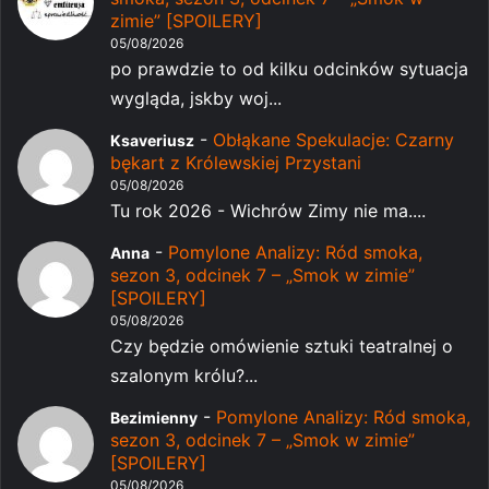
zimie” [SPOILERY]
05/08/2026
po prawdzie to od kilku odcinków sytuacja
wygląda, jskby woj...
-
Obłąkane Spekulacje: Czarny
Ksaveriusz
bękart z Królewskiej Przystani
05/08/2026
Tu rok 2026 - Wichrów Zimy nie ma....
-
Pomylone Analizy: Ród smoka,
Anna
sezon 3, odcinek 7 – „Smok w zimie”
[SPOILERY]
05/08/2026
Czy będzie omówienie sztuki teatralnej o
szalonym królu?...
-
Pomylone Analizy: Ród smoka,
Bezimienny
sezon 3, odcinek 7 – „Smok w zimie”
[SPOILERY]
05/08/2026