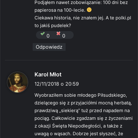
e
Podjąłem nawet zobowiązanie: 100 dni bez
:
papierosa na 100-lecie.
Ciekawa historia, nie znałem jej. A te polki.pl
to jakiś pudelek?
0
0
Odpowiedz
p
Karol Młot
i
12/11/2018 o 20:59
s
Wyobraziłem sobie młodego Piłsudskiego,
z
dzielącego się z przyjaciółmi mocną herbatą,
e
prawdziwą „siekierą” tuż przed napadem na
:
pociąg. Całkowicie zgadzam się z życzeniami
z okazji Święta Niepodległości, a także z
uwagą o wąsach. Dobrze jest słyszeć, że