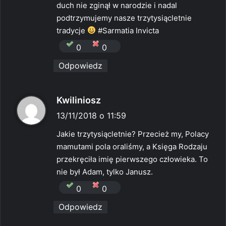
duch nie zginął w narodzie i nadal
podtrzymujemy nasze trzytysiącletnie
tradycje
#Sarmatia Invicta
0
0
Odpowiedz
p
Kwiliniosz
i
13/11/2018 o 11:59
s
Jakie trzytysiącletnie? Przecież my, Polacy
z
mamutami pola oraliśmy, a Księga Rodzaju
e
przekręciła imię pierwszego człowieka. To
:
nie był Adam, tylko Janusz.
0
0
Odpowiedz