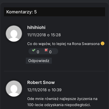
Komentarzy: 5
p
hihihiohi
i
11/11/2018 o 15:28
s
Co do wąsów, to lepiej na Rona Swansona
z
0
0
e
Odpowiedz
:
p
Robert Snow
i
12/11/2018 o 10:39
s
Ode mnie również najlepsze życzenia na
z
100-lecie odzyskania niepodległości.