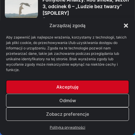
3, odcinek 6 – „Ludzie bez twarzy”
[SPOILERY]
29/07/2026
Zarządzaj zgodą
Jak zmieniły się sklepy na przestrzeni
100 lat?
Aby zapewnić jak najlepsze wrażenia, korzystamy z technologii, takich
24/07/2026
jak pliki cookie, do przechowywania i/lub uzyskiwania dostępu do
informacji o urządzeniu. Zgoda na te technologie pozwoli nam
przetwarzać dane, takie jak zachowanie podczas przeglądania lub
Pomylone Analizy: Ród smoka, sezon
unikalne identyfikatory na tej stronie. Brak wyrażenia zgody lub
3, odcinek 5 – „Niezachwiani i
wycofanie zgody może niekorzystnie wpłynąć na niektóre cechy i
nieugięci” [SPOILERY]
funkcje.
22/07/2026
Pomylone Analizy: Ród smoka, sezon
Akceptuję
3, odcinek 4 – „Tumbleton”
[SPOILERY]
Odmów
15/07/2026
Zobacz preferencje
Pomylone Analizy: Ród smoka, sezon
3, odcinek 3 – „Triumf Rhaenyry”
Polityka prywatności
[SPOILERY]