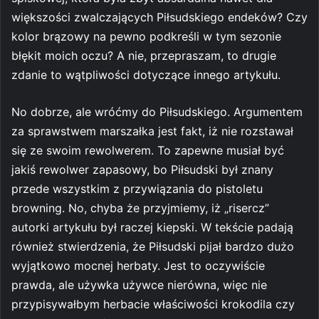
większości zwalczających Piłsudskiego endeków? Czy
kolor brązowy na pewno podkreśli w tym sezonie
błękit moich oczu? A nie, przepraszam, to drugie
zdanie to wątpliwości dotyczące innego artykułu.
No dobrze, ale wróćmy do Piłsudskiego. Argumentem
za sprawstwem marszałka jest fakt, iż nie rozstawał
się ze swoim rewolwerem. To zapewne musiał być
jakiś rewolwer zapasowy, bo Piłsudski był znany
przede wszystkim z przywiązania do pistoletu
browning. No, chyba że przyjmiemy, iż „risercz”
autorki artykułu był raczej kiepski. W tekście padają
również stwierdzenia, że Piłsudski pijał bardzo dużo
wyjątkowo mocnej herbaty. Jest to oczywiście
prawda, ale używka używce nierówna, więc nie
przypisywałbym herbacie właściwości krokodila czy