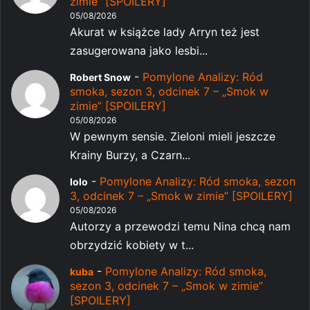
zimie” [SPOILERY]
05/08/2026
Akurat w książce lady Arryn też jest
zasugerowana jako lesbi...
-
Pomylone Analizy: Ród
Robert Snow
smoka, sezon 3, odcinek 7 – „Smok w
zimie” [SPOILERY]
05/08/2026
W pewnym sensie. Zieloni mieli jeszcze
Krainy Burzy, a Czarn...
-
Pomylone Analizy: Ród smoka, sezon
lolo
3, odcinek 7 – „Smok w zimie” [SPOILERY]
05/08/2026
Autorzy a przewodzi temu Nina chcą nam
obrzydzić kobiety w t...
-
Pomylone Analizy: Ród smoka,
kuba
sezon 3, odcinek 7 – „Smok w zimie”
[SPOILERY]