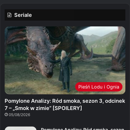
Seriale
Pieśń Lodu i Ognia
Pomylone Analizy: Ród smoka, sezon 3, odcinek
7 – „Smok w zimie” [SPOILERY]
05/08/2026
Pomylone Analizy: Ród smoka, sezon