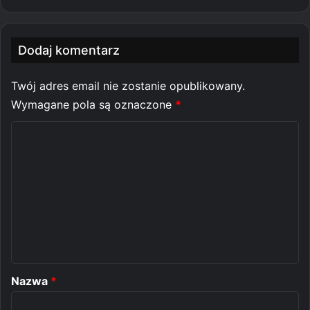
Dodaj komentarz
Twój adres email nie zostanie opublikowany.
Wymagane pola są oznaczone
*
K
o
m
e
n
t
a
r
Nazwa
*
z