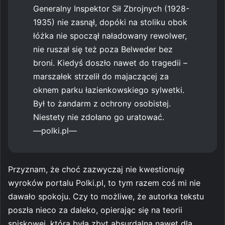
Generalny Inspektor Sił Zbrojnych (1928-
1935) nie zasnął, dopóki na stoliku obok
łóżka nie spoczął naładowany rewolwer,
nie ruszał się też poza Belweder bez
broni. Kiedyś doszło nawet do tragedii –
marszałek strzelił do majaczącej za
oknem parku łazienkowskiego sylwetki.
Był to żandarm z ochrony osobistej.
Niestety nie zdołano go uratować.
—polki.pl—
Przyznam, że choć zazwyczaj nie kwestionuję
wyroków portalu Polki.pl, to tym razem coś mi nie
dawało spokoju. Czy to możliwe, że autorka tekstu
poszła nieco za daleko, opierając się na teorii
spiskowej, która była zbyt absurdalna nawet dla