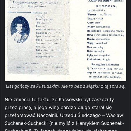
List gończy za Piłsudskim. Ale to bez związku z tą sprawą.
Nie zmienia to faktu, że Kossowski był zaszczuty
przez prasę, a jego winę bardzo długo starał się
przeforsować Naczelnik Urzędu Śledczego – Wacław
Suchenek-Suchecki (nie mylić z Henrykiem Suchenek-
Sucheckim!). Tu jednak dochodzimy do ciekawego