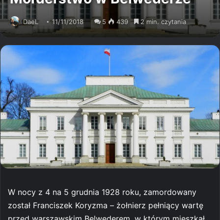
DaeL
11/11/2018
5
439
2 min. czytania
W nocy z 4 na 5 grudnia 1928 roku, zamordowany
został Franciszek Koryzma – żołnierz pełniący wartę
przed warszawskim Belwederem, w którym mieszkał