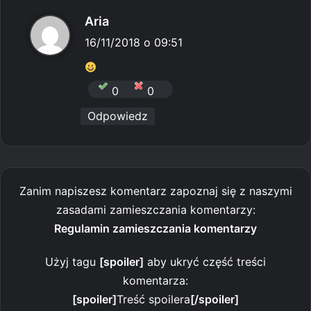
p
Aria
i
16/11/2018 o 09:51
s
z
0
0
e
Odpowiedz
:
Zanim napiszesz komentarz zapoznaj się z naszymi
zasadami zamieszczania komentarzy:
Regulamin zamieszczania komentarzy
Użyj tagu
[spoiler]
aby ukryć część treści
komentarza:
[spoiler]
Treść spoilera
[/spoiler]