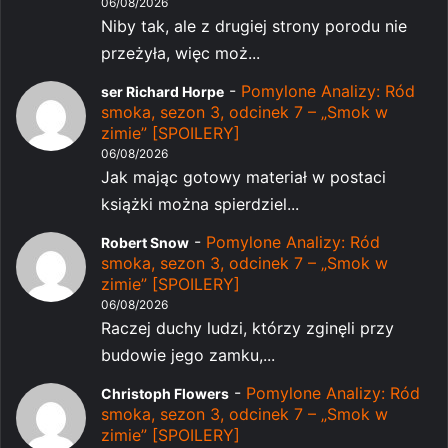
06/08/2026
Niby tak, ale z drugiej strony porodu nie
przeżyła, więc moż...
-
Pomylone Analizy: Ród
ser Richard Horpe
smoka, sezon 3, odcinek 7 – „Smok w
zimie” [SPOILERY]
06/08/2026
Jak mając gotowy materiał w postaci
książki można spierdziel...
-
Pomylone Analizy: Ród
Robert Snow
smoka, sezon 3, odcinek 7 – „Smok w
zimie” [SPOILERY]
06/08/2026
Raczej duchy ludzi, którzy zginęli przy
budowie jego zamku,...
-
Pomylone Analizy: Ród
Christoph Flowers
smoka, sezon 3, odcinek 7 – „Smok w
zimie” [SPOILERY]