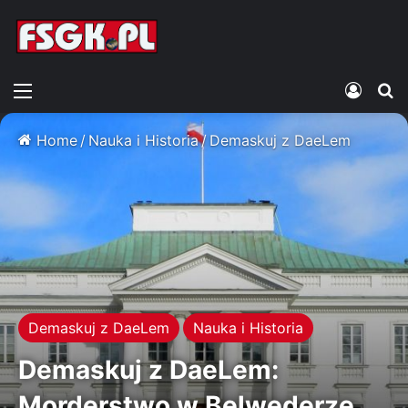
Menu
Zalogu
S
Home
/
Nauka i Historia
/
Demaskuj z DaeLem
Demaskuj z DaeLem
Nauka i Historia
Demaskuj z DaeLem:
Morderstwo w Belwederze