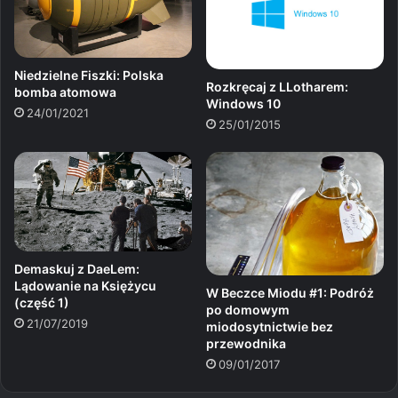
Niedzielne Fiszki: Polska
Rozkręcaj z LLotharem:
bomba atomowa
Windows 10
24/01/2021
25/01/2015
Demaskuj z DaeLem:
Lądowanie na Księżycu
W Beczce Miodu #1: Podróż
(część 1)
po domowym
21/07/2019
miodosytnictwie bez
przewodnika
09/01/2017