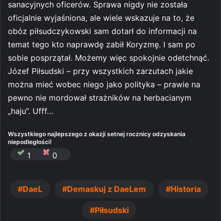
sanacyjnych oficerów. Sprawa nigdy nie została
oficjalnie wyjaśniona, ale wiele wskazuje na to, że
obóz piłsudczykowski sam dotarł do informacji na
temat tego kto naprawdę zabił Koryzmę. I sam po
sobie posprzątał. Możemy więc spokojnie odetchnąć.
Józef Piłsudski – przy wszystkich zarzutach jakie
można mieć wobec niego jako polityka – prawie na
pewno nie mordował strażników na herbacianym
„haju”. Ufff…
Wszystkiego najlepszego z okazji setnej rocznicy odzyskania
niepodległości!
1
0
DaeL
Demaskuj z DaeLem
Historia
Piłsudski