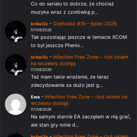
Co do serialu to dobrze, że chociaż
muzyka wraz z czołówką p...
-
Gierkołaz #19 – lipiec 2026
kr4wi3c
07/08/2026
Tak pozostając jeszcze w temacie XCOM
to był jeszcze Phenix...
-
Infection Free Zone – rzut okiem
kr4wi3c
na wczesny dostęp
07/08/2026
Też mam takie wrażenie, że teraz
zdecydowanie za dużo jest g...
-
Infection Free Zone – rzut okiem na
Ewa
wczesny dostęp
07/08/2026
Na samym starcie EA zaczęłam w nią grać,
ale stan gry mnie d...
-
Infection Free Zone – rzut okiem
kr4wi3c