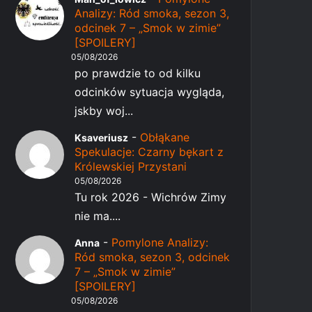
Analizy: Ród smoka, sezon 3,
odcinek 7 – „Smok w zimie”
[SPOILERY]
05/08/2026
po prawdzie to od kilku
odcinków sytuacja wygląda,
jskby woj...
-
Obłąkane
Ksaveriusz
Spekulacje: Czarny bękart z
Królewskiej Przystani
05/08/2026
Tu rok 2026 - Wichrów Zimy
nie ma....
-
Pomylone Analizy:
Anna
Ród smoka, sezon 3, odcinek
7 – „Smok w zimie”
[SPOILERY]
05/08/2026