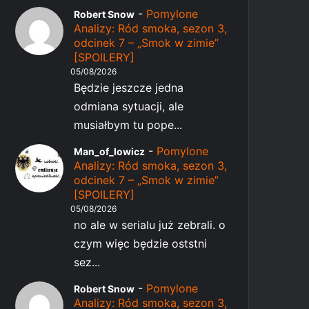
-
Pomylone
Robert Snow
Analizy: Ród smoka, sezon 3,
odcinek 7 – „Smok w zimie”
[SPOILERY]
05/08/2026
Będzie jeszcze jedna
odmiana sytuacji, ale
musiałbym tu pope...
-
Pomylone
Man_of_lowicz
Analizy: Ród smoka, sezon 3,
odcinek 7 – „Smok w zimie”
[SPOILERY]
05/08/2026
no ale w serialu już zebrali. o
czym więc będzie oststni
sez...
-
Pomylone
Robert Snow
Analizy: Ród smoka, sezon 3,