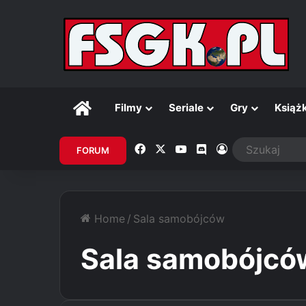
Główna
Filmy
Seriale
Gry
Książk
Facebook
X
YouTube
Discord
Zaloguj
FORUM
Home
/
Sala samobójców
Sala samobójcó