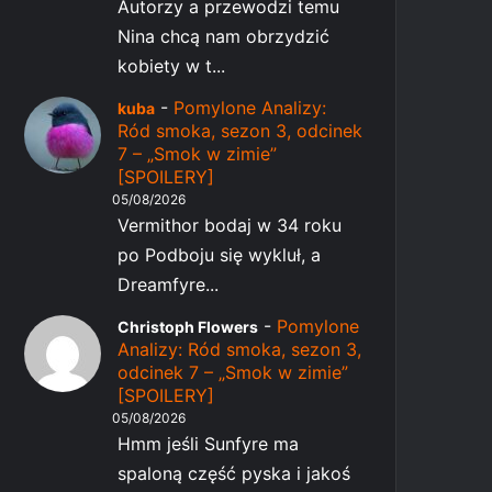
Autorzy a przewodzi temu
Nina chcą nam obrzydzić
kobiety w t...
-
Pomylone Analizy:
kuba
Ród smoka, sezon 3, odcinek
7 – „Smok w zimie”
[SPOILERY]
05/08/2026
Vermithor bodaj w 34 roku
po Podboju się wykluł, a
Dreamfyre...
-
Pomylone
Christoph Flowers
Analizy: Ród smoka, sezon 3,
odcinek 7 – „Smok w zimie”
[SPOILERY]
05/08/2026
Hmm jeśli Sunfyre ma
spaloną część pyska i jakoś