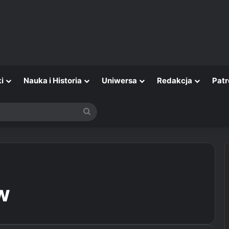
i
Nauka i Historia
Uniwersa
Redakcja
Patr
Szukaj
w