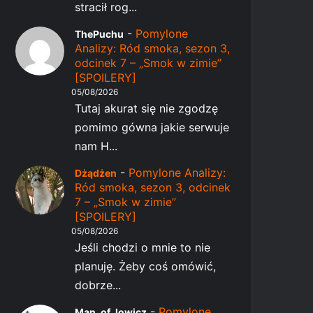
stracił rog...
-
Pomylone
ThePuchu
Analizy: Ród smoka, sezon 3,
odcinek 7 – „Smok w zimie”
[SPOILERY]
05/08/2026
Tutaj akurat się nie zgodzę
pomimo gówna jakie serwuje
nam H...
-
Pomylone Analizy:
Dżądżen
Ród smoka, sezon 3, odcinek
7 – „Smok w zimie”
[SPOILERY]
05/08/2026
Jeśli chodzi o mnie to nie
planuję. Żeby coś omówić,
dobrze...
-
Pomylone
Man_of_lowicz