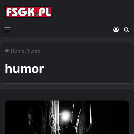
Menu
Zalogu
S
Home
/
humor
humor