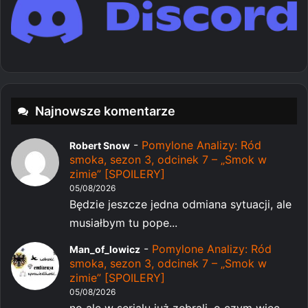
Najnowsze komentarze
-
Pomylone Analizy: Ród
Robert Snow
smoka, sezon 3, odcinek 7 – „Smok w
zimie” [SPOILERY]
05/08/2026
Będzie jeszcze jedna odmiana sytuacji, ale
musiałbym tu pope...
-
Pomylone Analizy: Ród
Man_of_lowicz
smoka, sezon 3, odcinek 7 – „Smok w
zimie” [SPOILERY]
05/08/2026
no ale w serialu już zebrali. o czym więc