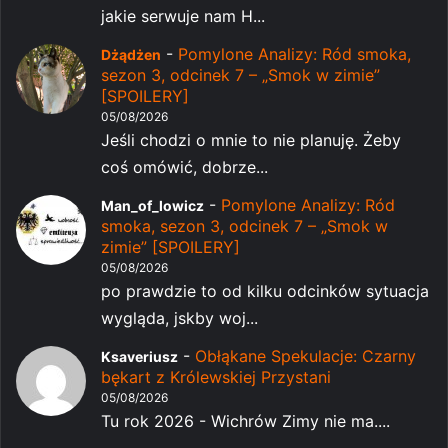
jakie serwuje nam H...
-
Pomylone Analizy: Ród smoka,
Dżądżen
sezon 3, odcinek 7 – „Smok w zimie”
[SPOILERY]
05/08/2026
Jeśli chodzi o mnie to nie planuję. Żeby
coś omówić, dobrze...
-
Pomylone Analizy: Ród
Man_of_lowicz
smoka, sezon 3, odcinek 7 – „Smok w
zimie” [SPOILERY]
05/08/2026
po prawdzie to od kilku odcinków sytuacja
wygląda, jskby woj...
-
Obłąkane Spekulacje: Czarny
Ksaveriusz
bękart z Królewskiej Przystani
05/08/2026
Tu rok 2026 - Wichrów Zimy nie ma....