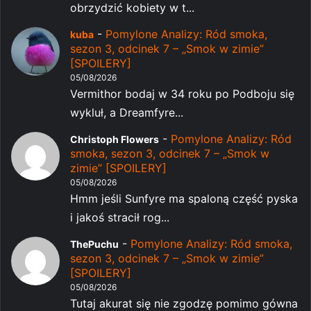
obrzydzić kobiety w t...
-
Pomylone Analizy: Ród smoka,
kuba
sezon 3, odcinek 7 – „Smok w zimie”
[SPOILERY]
05/08/2026
Vermithor bodaj w 34 roku po Podboju się
wykluł, a Dreamfyre...
-
Pomylone Analizy: Ród
Christoph Flowers
smoka, sezon 3, odcinek 7 – „Smok w
zimie” [SPOILERY]
05/08/2026
Hmm jeśli Sunfyre ma spaloną część pyska
i jakoś stracił rog...
-
Pomylone Analizy: Ród smoka,
ThePuchu
sezon 3, odcinek 7 – „Smok w zimie”
[SPOILERY]
05/08/2026
Tutaj akurat się nie zgodzę pomimo gówna