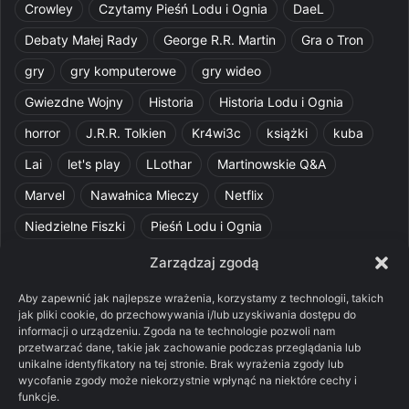
Crowley
Czytamy Pieśń Lodu i Ognia
DaeL
Debaty Małej Rady
George R.R. Martin
Gra o Tron
gry
gry komputerowe
gry wideo
Gwiezdne Wojny
Historia
Historia Lodu i Ognia
horror
J.R.R. Tolkien
Kr4wi3c
książki
kuba
Lai
let's play
LLothar
Martinowskie Q&A
Marvel
Nawałnica Mieczy
Netflix
Niedzielne Fiszki
Pieśń Lodu i Ognia
Pomylone Analizy
Pquelim
Pytania do maesterów
Zarządzaj zgodą
Pytania i odpowiedzi
Q&A
Razorblade
recenzja
Aby zapewnić jak najlepsze wrażenia, korzystamy z technologii, takich
jak pliki cookie, do przechowywania i/lub uzyskiwania dostępu do
recenzja książki
Ród Smoka
Silmarillion
SithFrog
informacji o urządzeniu. Zgoda na te technologie pozwoli nam
przetwarzać dane, takie jak zachowanie podczas przeglądania lub
Starcie Królów
Star Wars
Szalone Teorie
unikalne identyfikatory na tej stronie. Brak wyrażenia zgody lub
Tolkienowskie Q&A
Voo
Wieści z Cytadeli
wycofanie zgody może niekorzystnie wpłynąć na niektóre cechy i
funkcje.