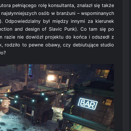
tora pełniącego rolę konsultanta, znalazł się także
 z najsłynniejszych osób w branżuni – wspominanych
). Odpowiedzialny był między innymi za kierunek
rection and design of Slavic Punk
). Co tam się po
 razie nie dowiózł projektu do końca i odszedł z
k, rodziło to pewne obawy, czy debiutujące studio
ło?