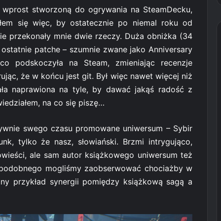
 wprost stworzoną do ogrywania na SteamDecku,
ałem się więc, by ostatecznie po niemal roku od
ie przekonały mnie dwie rzeczy. Duża obniżka (34
 ostatnie patche – szumnie zwane jako Anniversary
co podskoczyła na Steam, zmieniając recenzje
jąc, że w końcu jest git. Był więc nawet więcej niż
ała naprawiona na tyle, by dawać jakąś radość z
wiedziałem, na co się piszę…
sywnie swego czasu promowane uniwersum – Sybir
k, tylko że nasz, słowiański. Brzmi intrygująco,
owieści, ale sam autor książkowego uniwersum też
oś podobnego mogliśmy zaobserwować chociażby w
alny przykład synergii pomiędzy książkową sagą a