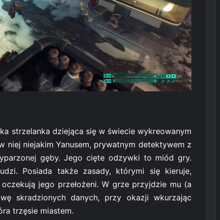
ka strzelanka dziejąca się w świecie wykreowanym
 w niej niejakim Yanusem, prywatnym detektywem z
ewyparzonej gęby. Jego cięte odzywki to miód gry.
ludzi. Posiada także zasady, którymi się kieruje,
 oczekują jego przełożeni. W grze przyjdzie mu (a
awę skradzionych danych, przy okazji wkurzając
óra trzęsie miastem.