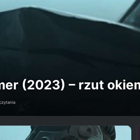
mer (2023) – rzut okie
czytania