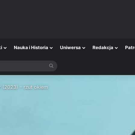
i
Nauka i Historia
Uniwersa
Redakcja
Patr
Szukaj
r (2023) – rzut okiem