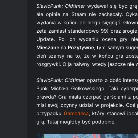
SlavicPunk: Oldtimer
wydawał się być grą
ale opinie na Steam nie zachęcały. Cyk
wydania w końcu po niego sięgnąć. Główn
zeta zamiast standardowo 99) oraz srogie
Update. Po ich wydaniu ocena gry nie
Mieszane
na
Pozytywne
, tym samym sugeru
cień szansy na to, że w końcu gra zost
rozgrywki. O ja naiwny, wtedy jeszcze nie 
SlavicPunk: Oldtimer
oparto o dość inten
Punk Michała Gołkowskiego. Taki cyberpun
prawda? Gra miała czerpać garściami z p
miał swój czynny udział w projekcie. C
przypadku
Gamedeca
, który stanowi ide
grą. Tutaj mogłoby być podobnie.