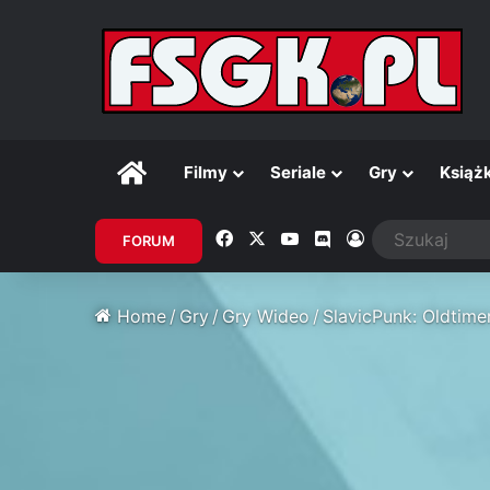
Główna
Filmy
Seriale
Gry
Książk
Facebook
X
YouTube
Discord
Zaloguj
FORUM
Home
/
Gry
/
Gry Wideo
/
SlavicPunk: Oldtime