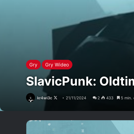
Gry
Gry Wideo
SlavicPunk: Oldti
kr4wi3c
Follow
21/11/2024
2
433
5 min. 
on
X