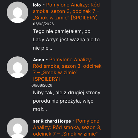
-
Pomylone Analizy: Ród
lolo
smoka, sezon 3, odcinek 7 –
„Smok w zimie” [SPOILERY]
06/08/2026
Tego nie pamiętałem, bo
Lady Arryn jest ważna ale to
nie pie...
-
Pomylone Analizy:
Anna
Ród smoka, sezon 3, odcinek
7 – „Smok w zimie”
[SPOILERY]
06/08/2026
Niby tak, ale z drugiej strony
porodu nie przeżyła, więc
moż...
-
Pomylone
ser Richard Horpe
Analizy: Ród smoka, sezon 3,
odcinek 7 – „Smok w zimie”