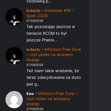
czołówką p...
-
Gierkołaz #19 –
kr4wi3c
lipiec 2026
07/08/2026
Tak pozostając jeszcze w
temacie XCOM to był
jeszcze Phenix...
-
Infection Free Zone
kr4wi3c
– rzut okiem na wczesny
dostęp
07/08/2026
Też mam takie wrażenie, że
teraz zdecydowanie za dużo
jest g...
-
Infection Free Zone –
Ewa
rzut okiem na wczesny
dostęp
07/08/2026