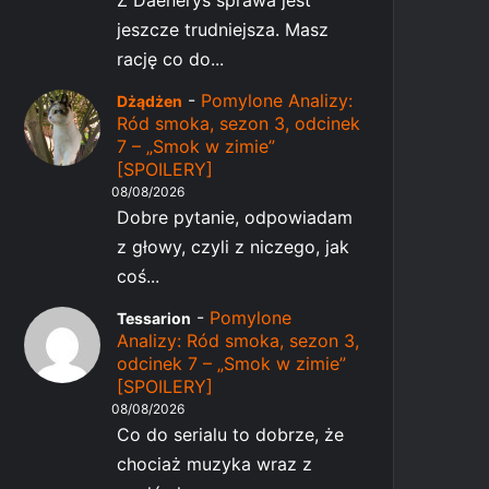
Z Daenerys sprawa jest
jeszcze trudniejsza. Masz
rację co do...
-
Pomylone Analizy:
Dżądżen
Ród smoka, sezon 3, odcinek
7 – „Smok w zimie”
[SPOILERY]
08/08/2026
Dobre pytanie, odpowiadam
z głowy, czyli z niczego, jak
coś...
-
Pomylone
Tessarion
Analizy: Ród smoka, sezon 3,
odcinek 7 – „Smok w zimie”
[SPOILERY]
08/08/2026
Co do serialu to dobrze, że
chociaż muzyka wraz z