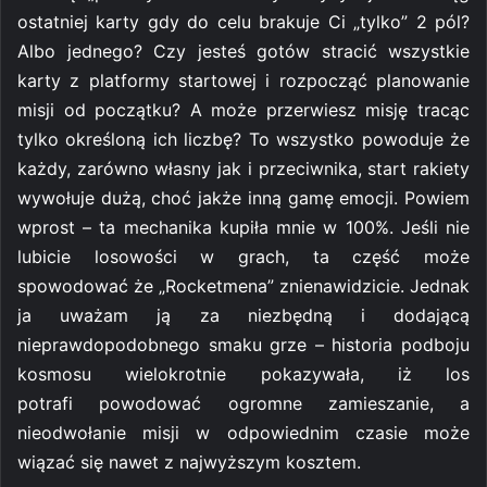
ostatniej karty gdy do celu brakuje Ci „tylko” 2 pól?
Albo jednego? Czy jesteś gotów stracić wszystkie
karty z platformy startowej i rozpocząć planowanie
misji od początku? A może przerwiesz misję tracąc
tylko określoną ich liczbę? To wszystko powoduje że
każdy, zarówno własny jak i przeciwnika, start rakiety
wywołuje dużą, choć jakże inną gamę emocji. Powiem
wprost – ta mechanika kupiła mnie w 100%. Jeśli nie
lubicie losowości w grach, ta część może
spowodować że „Rocketmena” znienawidzicie. Jednak
ja uważam ją za niezbędną i dodającą
nieprawdopodobnego smaku grze – historia podboju
kosmosu wielokrotnie pokazywała, iż los
potrafi powodować ogromne zamieszanie, a
nieodwołanie misji w odpowiednim czasie może
wiązać się nawet z najwyższym kosztem.