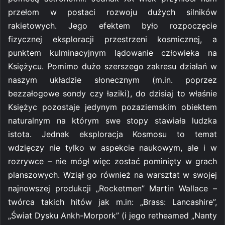
przełom w postaci rozwoju dużych silników
rakietowych. Jego efektem było rozpoczęcie
fizycznej eksploracji przestrzeni kosmicznej, a
punktem kulminacyjnym lądowanie człowieka na
Księżycu. Pomimo dużo szerszego zakresu działań w
naszym układzie słonecznym (m.in. poprzez
bezzałogowe sondy czy łaziki), do dzisiaj to właśnie
Księżyc pozostaje jedynym pozaziemskim obiektem
naturalnym na którym swe stopy stawiała ludzka
istota. Jednak eksploracja Kosmosu to temat
wdzięczy nie tylko w aspekcie naukowym, ale i w
rozrywce – nie mógł więc zostać pominięty w grach
planszowych. Wziął go również na warsztat w swojej
najnowszej produkcji „Rocketmen” Martin Wallace –
twórca takich hitów jak m.in: „Brass: Lancashire”,
„Świat Dysku Ankh-Morpork” (i jego retheamed „Nanty