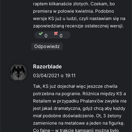
raptem kilkanaście złotych. Czekam, bo
premiera w połowie kwietnia. Podobno
wersje KS już u ludzi, czyli nastawiam się na
zapowiedzianą recenzje ostatecznej wersji.
0
0
Odpowiedz
p
Razorblade
i
03/04/2021 o 19:11
s
Tak, KS już dojechał więc jeszcze chwila
z
potrzebna na pogranie. Różnica między KS a
e
Retailem w przypadku Phalanx’ów zwykle nie
:
jest jakaś dramatyczna, gdyż chcą aby każdy
miał podobne doświadczenie. Ot, 3 żetony
zamienione na metalowe a jeden na figurkę.
Co fajne – w trakcie kampanii można było