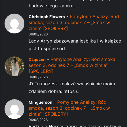
budowie jego zamku,...
-
Pomylone Analizy: Ród
Christoph Flowers
smoka, sezon 3, odcinek 7 – „Smok w
zimie” [SPOILERY]
06/08/2026
Lady Arryn zbazowana lesbijka i w książce
jest to spójne od...
-
Pomylone Analizy: Ród smoka,
Dżądżen
sezon 3, odcinek 7 – „Smok w zimie”
[SPOILERY]
06/08/2026
:D Tu możesz znaleźć wyjaśnienie moim
zdaniem dobre: https:/...
-
Pomylone Analizy: Ród
Minguerson
smoka, sezon 3, odcinek 7 – „Smok w
zimie” [SPOILERY]
06/08/2026
Będzie o Hessari zaprowadzajacej pokój w