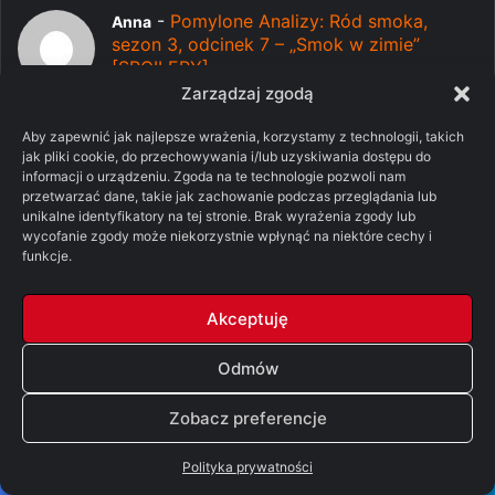
-
Pomylone Analizy: Ród smoka,
Anna
sezon 3, odcinek 7 – „Smok w zimie”
[SPOILERY]
05/08/2026
Zarządzaj zgodą
Czy będzie omówienie sztuki teatralnej o
Aby zapewnić jak najlepsze wrażenia, korzystamy z technologii, takich
szalonym królu?...
jak pliki cookie, do przechowywania i/lub uzyskiwania dostępu do
informacji o urządzeniu. Zgoda na te technologie pozwoli nam
-
Pomylone Analizy: Ród smoka,
Bezimienny
przetwarzać dane, takie jak zachowanie podczas przeglądania lub
sezon 3, odcinek 7 – „Smok w zimie”
unikalne identyfikatory na tej stronie. Brak wyrażenia zgody lub
[SPOILERY]
wycofanie zgody może niekorzystnie wpłynąć na niektóre cechy i
funkcje.
05/08/2026
W 1 sezonie też ją lubiłem. Ale jak jest
teraz, sami widzimy...
Akceptuję
-
Pomylone Analizy: Ród
Christoph Flowers
Odmów
smoka, sezon 3, odcinek 7 – „Smok w
zimie” [SPOILERY]
Zobacz preferencje
05/08/2026
Ehhhh Alicja z pierwszego sezonu to była
Polityka prywatności
jedna z moich ulubi...