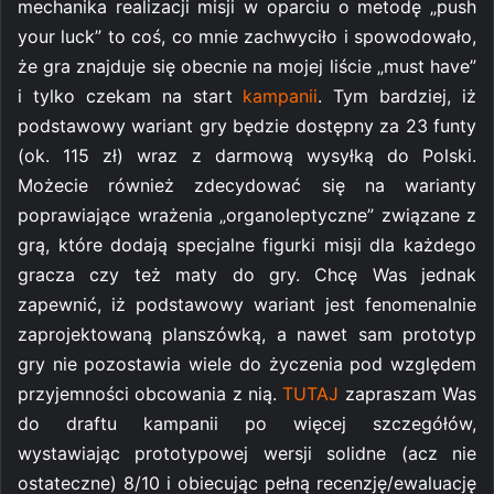
mechanika realizacji misji w oparciu o metodę „push
your luck” to coś, co mnie zachwyciło i spowodowało,
że gra znajduje się obecnie na mojej liście „must have”
i tylko czekam na start
kampanii
. Tym bardziej, iż
podstawowy wariant gry będzie dostępny za 23 funty
(ok. 115 zł) wraz z darmową wysyłką do Polski.
Możecie również zdecydować się na warianty
poprawiające wrażenia „organoleptyczne” związane z
grą, które dodają specjalne figurki misji dla każdego
gracza czy też maty do gry. Chcę Was jednak
zapewnić, iż podstawowy wariant jest fenomenalnie
zaprojektowaną planszówką, a nawet sam prototyp
gry nie pozostawia wiele do życzenia pod względem
przyjemności obcowania z nią.
TUTAJ
zapraszam Was
do draftu kampanii po więcej szczegółów,
wystawiając prototypowej wersji solidne (acz nie
ostateczne) 8/10 i obiecując pełną recenzję/ewaluację