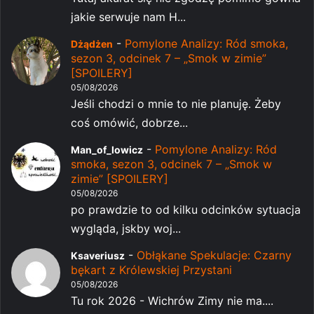
jakie serwuje nam H...
-
Pomylone Analizy: Ród smoka,
Dżądżen
sezon 3, odcinek 7 – „Smok w zimie”
[SPOILERY]
05/08/2026
Jeśli chodzi o mnie to nie planuję. Żeby
coś omówić, dobrze...
-
Pomylone Analizy: Ród
Man_of_lowicz
smoka, sezon 3, odcinek 7 – „Smok w
zimie” [SPOILERY]
05/08/2026
po prawdzie to od kilku odcinków sytuacja
wygląda, jskby woj...
-
Obłąkane Spekulacje: Czarny
Ksaveriusz
bękart z Królewskiej Przystani
05/08/2026
Tu rok 2026 - Wichrów Zimy nie ma....