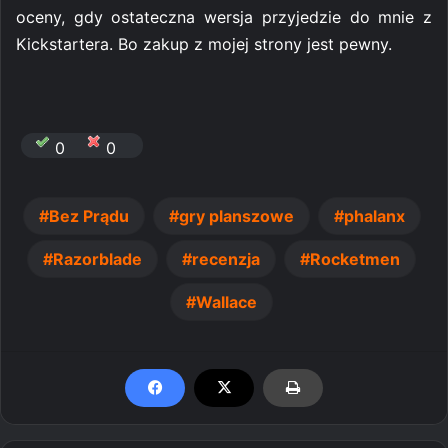
oceny, gdy ostateczna wersja przyjedzie do mnie z
Kickstartera. Bo zakup z mojej strony jest pewny.
0
0
Bez Prądu
gry planszowe
phalanx
Razorblade
recenzja
Rocketmen
Wallace