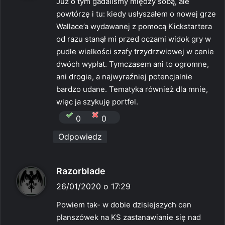
Już o tym gadaliśmy między sobą, ale
z
powtórzę i tu: kiedy usłyszałem o nowej grze
e
Wallace’a wydawanej z pomocą Kickstartera
:
od razu stanął mi przed oczami widok gry w
pudle wielkości szafy trzydrzwiowej w cenie
dwóch wypłat. Tymczasem ani to ogromne,
ani drogie, a najwyraźniej potencjalnie
bardzo udane. Tematyka również dla mnie,
więc ja szykuję portfel.
0
0
Odpowiedz
p
Razorblade
i
26/01/2020 o 17:29
s
Powiem tak- w dobie dzisiejszych cen
z
planszówek na KS zastanawianie się nad