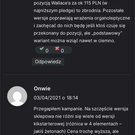
e
pozycją Wallace’a za ok 115 PLN (w
:
najniższym pledge) to zbrodnia. Pozostałe
wersje poprawiają wrażenia organoleptyczne
i zachęcać do nich będę jeśli ktoś czuje się
przekonany do pozycji, ale „podstawowy”
wariant można wziąć nawet w ciemno.
0
0
Odpowiedz
p
Onwie
i
03/04/2021 o 18:14
s
Przegapiłem kampanie. Na szczęście wersja
z
sklepowa nie różni się wiele od wersji
e
kikstarterowej (różnica w 4 elementach –
:
jakiś żetonach) Cena trochę wyższa, ale