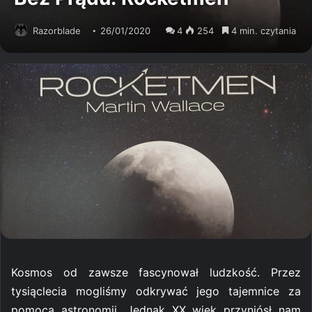
Razorblade
26/01/2020
4
254
4 min. czytania
Kosmos od zawsze fascynował ludzkość. Przez
tysiąclecia mogliśmy odkrywać jego tajemnice za
pomocą astronomii. Jednak XX wiek przyniósł nam