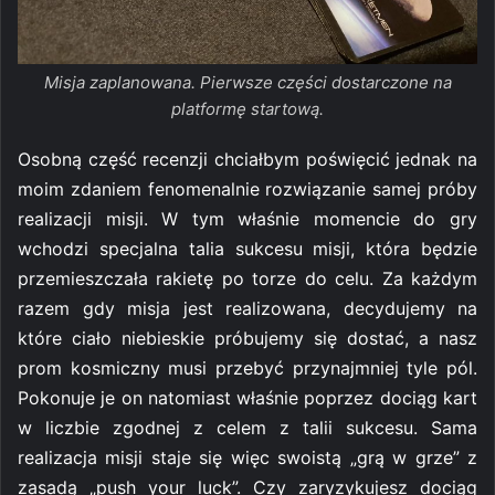
Misja zaplanowana. Pierwsze części dostarczone na
platformę startową.
Osobną część recenzji chciałbym poświęcić jednak na
moim zdaniem fenomenalnie rozwiązanie samej próby
realizacji misji. W tym właśnie momencie do gry
wchodzi specjalna talia sukcesu misji, która będzie
przemieszczała rakietę po torze do celu. Za każdym
razem gdy misja jest realizowana, decydujemy na
które ciało niebieskie próbujemy się dostać, a nasz
prom kosmiczny musi przebyć przynajmniej tyle pól.
Pokonuje je on natomiast właśnie poprzez dociąg kart
w liczbie zgodnej z celem z talii sukcesu. Sama
realizacja misji staje się więc swoistą „grą w grze” z
zasadą „push your luck”. Czy zaryzykujesz dociąg