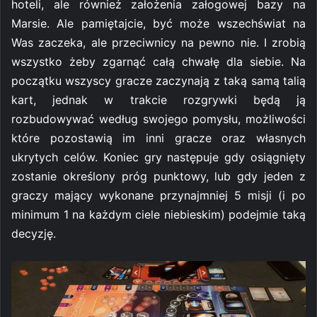
hoteli, ale również założenia załogowej bazy na
Marsie. Ale pamiętajcie, być może wszechświat na
Was zaczeka, ale przeciwnicy na pewno nie. I zrobią
wszystko żeby zgarnąć całą chwałę dla siebie. Na
początku wszyscy gracze zaczynają z taką samą talią
kart, jednak w trakcie rozgrywki będą ją
rozbudowywać według swojego pomysłu, możliwości
które pozostawią im inni gracze oraz własnych
ukrytych celów. Koniec gry następuje gdy osiągnięty
zostanie określony próg punktowy, lub gdy jeden z
graczy mający wykonane przynajmniej 5 misji (i po
minimum 1 na każdym ciele niebieskim) podejmie taką
decyzję.