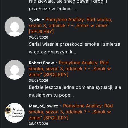
Nie zlewała, ale śnieg zawalił drogi i
przełęcze w Dolinie,...
-
Pomylone Analizy: Ród smoka,
Tywin
sezon 3, odcinek 7 – „Smok w zimie”
[SPOILERY]
06/08/2026
Serial właśnie przeskoczł smoka i zmierza
w coraz głupszym k...
-
Pomylone Analizy: Ród
Robert Snow
smoka, sezon 3, odcinek 7 – „Smok w
zimie” [SPOILERY]
05/08/2026
Będzie jeszcze jedna odmiana sytuacji, ale
musiałbym tu pope...
-
Pomylone Analizy: Ród
Man_of_lowicz
smoka, sezon 3, odcinek 7 – „Smok w
zimie” [SPOILERY]
05/08/2026