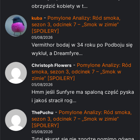
obrzydzić kobiety w t...
-
Pomylone Analizy: Ród smoka,
kuba
sezon 3, odcinek 7 – „Smok w zimie”
[SPOILERY]
05/08/2026
Vermithor bodaj w 34 roku po Podboju się
wykluł, a Dreamfyre...
-
Pomylone Analizy: Ród
Christoph Flowers
smoka, sezon 3, odcinek 7 – „Smok w
zimie” [SPOILERY]
05/08/2026
Hmm jeśli Sunfyre ma spaloną część pyska
i jakoś stracił rog...
-
Pomylone Analizy: Ród smoka,
ThePuchu
sezon 3, odcinek 7 – „Smok w zimie”
[SPOILERY]
05/08/2026
Tutaj akurat się nie zgodzę pomimo gówna