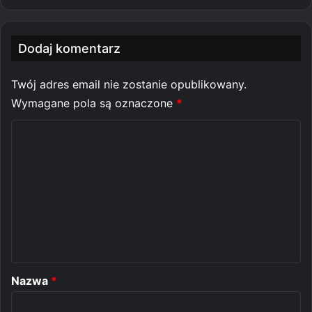
Dodaj komentarz
Twój adres email nie zostanie opublikowany.
Wymagane pola są oznaczone
*
K
o
m
e
n
t
a
r
Nazwa
*
z