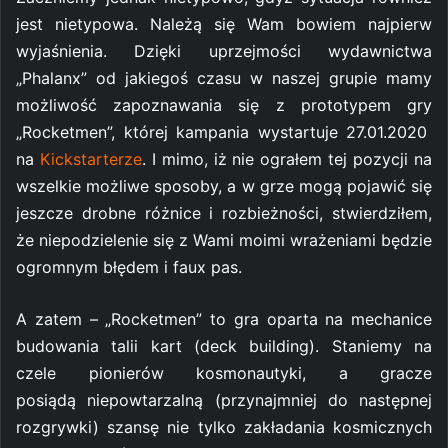
jest nietypowa. Należą się Wam bowiem najpierw
wyjaśnienia. Dzięki uprzejmości wydawnictwa
„Phalanx” od jakiegoś czasu w naszej grupie mamy
możliwość zapoznawania się z prototypem gry
„Rocketmen”, której kampania wystartuje 27.01.2020
na
Kickstarterze
. I mimo, iż nie ograłem tej pozycji na
wszelkie możliwe sposoby, a w grze mogą pojawić się
jeszcze drobne różnice i rozbieżności, stwierdziłem,
że niepodzielenie się z Wami moimi wrażeniami będzie
ogromnym błędem i faux pas.
A zatem – „Rocketmen” to gra oparta na mechanice
budowania talii kart (deck building). Staniemy na
czele pionierów kosmonautyki, a gracze
posiądą niepowtarzalną (przynajmniej do następnej
rozgrywki) szansę nie tylko zakładania kosmicznych