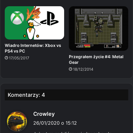
Wiadro Internetów: Xbox vs
PS4 vs PC
Przegrałem życie #4: Metal
17/05/2017
Gear
18/12/2014
Komentarzy: 4
p
Crowley
i
26/01/2020 o 15:12
s