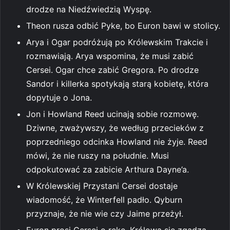
drodze na Niedźwiedzią Wyspę.
Theon rusza odbić Pyke, bo Euron bawi w stolicy.
Arya i Ogar podróżują po Królewskim Trakcie i
rozmawiają. Arya wspomina, że musi zabić
Cersei. Ogar chce zabić Gregora. Po drodze
Sandor i killerka spotykają starą kobietę, która
dopytuje o Jona.
Jon i Howland Reed ucinają sobie rozmowę.
Dziwne, zważywszy, że według przecieków z
poprzedniego odcinka Howland nie żyje. Reed
mówi, że nie ruszy na południe. Musi
odpokutować za zabicie Arthura Dayne’a.
W Królewskiej Przystani Cersei dostaje
wiadomość, że Winterfell padło. Qyburn
przyznaje, że nie wie czy Jaime przeżył.
Euron prosi Cersei o rękę. Królowa się zgadza.