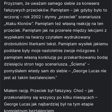
Przyznam, że uważam samego siebie za konesera
fałszywych przecieków. Pamiętam – jak gdyby było to
wczoraj – rok 2002 i słynny „przeciek” scenariusza
„Ataku Klonów”. Pamiętam też własną reakcję na ten
przeciek. Pamiętam jak na przerwie między lekcjami z
wypiekami na twarzy czytałem wydrukowany
drobniutkimi literkami tekst. Pamiętam wysiłek jakiemu
poddane były moje nastoletnie zwoje mózgowe. I
pamiętam własną konkluzję po przekartkowaniu bodaj
dziesięciu stron tego scenariusza. „Ściema” –
pomyślałem wtedy sam do siebie – „George Lucas nie
jest aż takim beztalenciem.”
Miałem rację. Przeciek był fałszywy. Choć – jak
przekonaliśmy się wszyscy po kilku miesiącach –
George Lucas jak najbardziej był na tym etapie
kompletnym beztalenciem.