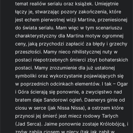
temat realiów serialu oraz książek. Umiejętnie
łączy je, stwarzając pozory zakończenia, które
jest echem pierwotnej wizji Martina, przeniesionej
do świata serialu. Mam więc w tym scenariuszu
charakterystyczny dla Martina motyw ogromnej
ceny, jaką przychodzi zapłacić za błędy i grzechy
przeszłości. Mamy nieco nihilistycznej nuty w
postaci niepotrzebnych śmierci zbyt bohaterskich
postaci. Mamy zrozumienie dla już ustalonej
symboliki oraz wykorzystanie pojawiających się
w poprzednich odcinkach elementów. I tak – Ogar
i Góra ścierają się ponownie, a zwycięstwo nad
bratem daje Sandorowi ogień. Daenerys ginie od
ciosu w serce (jak Nissa Nissa), a ostrzem które
przynosi jej śmierć jest miecz rodowy Tarlych
(Jad Serca). Jaime ponownie zostaje Królobójcą, i
znów zabija ciosem w plecy (tak jak zabił w