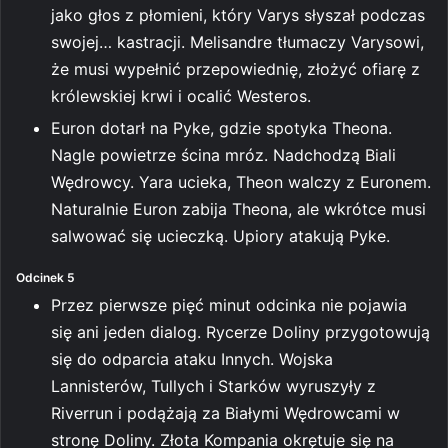
jako głos z płomieni, który Varys słyszał podczas
swojej… kastracji. Melisandre tłumaczy Varysowi,
że musi wypełnić przepowiednię, złożyć ofiarę z
królewskiej krwi i ocalić Westeros.
Euron dotarł na Pyke, gdzie spotyka Theona.
Nagle powietrze ścina mróz. Nadchodzą Biali
Wędrowcy. Yara ucieka, Theon walczy z Euronem.
Naturalnie Euron zabija Theona, ale wkrótce musi
salwować się ucieczką. Upiory atakują Pyke.
Odcinek 5
Przez pierwsze pięć minut odcinka nie pojawia
się ani jeden dialog. Rycerze Doliny przygotowują
się do odparcia ataku Innych. Wojska
Lannisterów, Tullych i Starków wyruszyły z
Riverrun i podążają za Białymi Wędrowcami w
stronę Doliny. Złota Kompania okrętuje się na