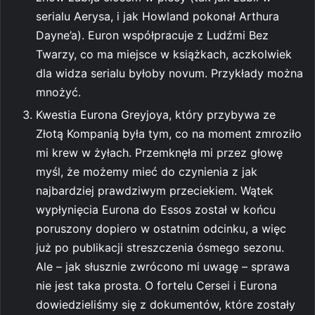
serialu Aerysa, i jak Howland pokonał Arthura
Dayne’a). Euron współpracuje z Ludźmi Bez
Twarzy, co ma miejsce w książkach, aczkolwiek
dla widza serialu byłoby novum. Przykłady można
mnożyć.
Kwestia Eurona Greyjoya, który przybywa ze
Złotą Kompanią była tym, co na moment zmroziło
mi krew w żyłach. Przemknęła mi przez głowę
myśl, że możemy mieć do czynienia z jak
najbardziej prawdziwym przeciekiem. Wątek
wypłynięcia Eurona do Essos został w końcu
poruszony dopiero w ostatnim odcinku, a więc
już po publikacji streszczenia ósmego sezonu.
Ale – jak słusznie zwrócono mi uwagę – sprawa
nie jest taka prosta. O fortelu Cersei i Eurona
dowiedzieliśmy się z dokumentów, które zostały