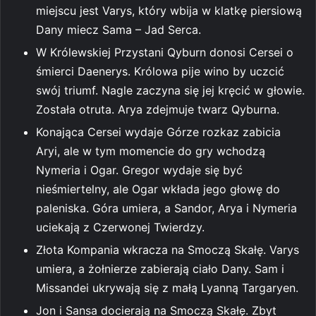
miejscu jest Varys, który wbija w klatkę piersiową
Dany miecz Sama – Jad Serca.
W Królewskiej Przystani Qyburn donosi Cersei o
śmierci Daenerys. Królowa pije wino by uczcić
swój triumf. Nagle zaczyna się jej kręcić w głowie.
Została otruta. Arya zdejmuje twarz Qyburna.
Konająca Cersei wydaje Górze rozkaz zabicia
Aryi, ale w tym momencie do gry wchodzą
Nymeria i Ogar. Gregor wydaje się być
nieśmiertelny, ale Ogar wkłada jego głowę do
paleniska. Góra umiera, a Sandor, Arya i Nymeria
uciekają z Czerwonej Twierdzy.
Złota Kompania wkracza na Smoczą Skałę. Varys
umiera, a żołnierze zabierają ciało Dany. Sam i
Missandei ukrywają się z małą Lyanną Targaryen.
Jon i Sansa docierają na Smoczą Skałę. Zbyt