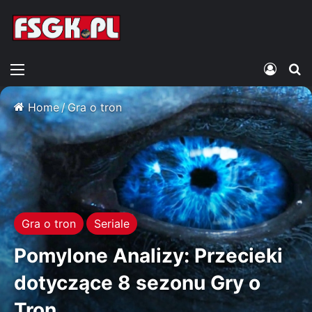
Menu
Zalogu
S
Home
/
Gra o tron
Gra o tron
Seriale
Pomylone Analizy: Przecieki
dotyczące 8 sezonu Gry o
Tron