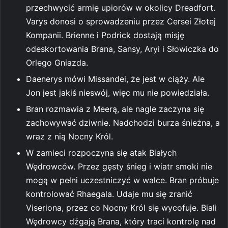
przechwycić armię upiorów w okolicy Dreadfort.
Varys donosi o sprowadzeniu przez Cersei Złotej
Kompanii. Brienne i Podrick dostają misję
odeskortowania Brana, Sansy, Aryi i Słowiczka do
Orlego Gniazda.
Daenerys mówi Missandei, że jest w ciąży. Ale
Jon jest jakiś nieswój, więc mu nie powiedziała.
Bran rozmawia z Meerą, ale nagle zaczyna się
zachowywać dziwnie. Nadchodzi burza śnieżna, a
wraz z nią Nocny Król.
W zamieci rozpoczyna się atak Białych
Wędrowców. Przez gęsty śnieg i wiatr smoki nie
mogą w pełni uczestniczyć w walce. Bran próbuje
kontrolować Rhaegala. Udaje mu się zranić
Viseriona, przez co Nocny Król się wycofuje. Biali
Wędrowcy dźgają Brana, który traci kontrolę nad