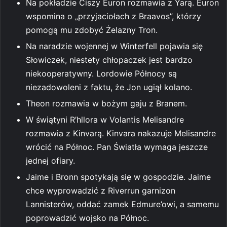
Na pokładzie Ciszy Euron rozmawia z Yarą. Euron
wspomina o „przyjaciołach z Braavos”, którzy
pomogą mu zdobyć Żelazny Tron.
Na naradzie wojennej w Winterfell pojawia się
Słowiczek, niestety chłopaczek jest bardzo
niekooperatywny. Lordowie Północy są
niezadowoleni z faktu, że Jon ugiął kolano.
Theon rozmawia w bożym gaju z Branem.
W świątyni R’hllora w Volantis Melisandre
rozmawia z Kinvarą. Kinvara nakazuje Melisandre
wrócić na Północ. Pan Światła wymaga jeszcze
jednej ofiary.
Jaime i Bronn spotykają się w gospodzie. Jaime
chce wyprowadzić z Riverrun garnizon
Lannisterów, oddać zamek Edmure’owi, a samemu
poprowadzić wojsko na Północ.