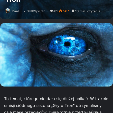
DaeL
04/09/2017
81
567
13 min. czytania
To temat, którego nie dało się dłużej unikać. W trakcie
emisji siódmego sezonu „Gry o Tron” otrzymaliśmy
całą masę przecieków. Dwukrotnie przed właściwą