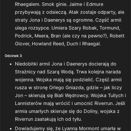
Rhaegalem. Smok ginie. Jaime i Edmure
przybywają z odsieczą. Atak zostaje odparty, ale
straty Jona i Daenerys są ogromne. Część armii
ulega rozsypce. Umiera Szary Robak, Tormund,
Podrick, Meera, Bran (ale czy na pewno?), Robett
Glover, Howland Reed, Duch i Rhaegal.
Odcinek 3
Niedobitki armii Jona i Daenerys docierają do
Strażnicy nad Szarą Wodą. Trwa kolejna narada
wojenna. Wojska mają się podzielić. Część armii
rusza w stronę Orlego Gniazda, gdzie – jak liczy
Jon – skierują się Biali Wędrowcy. Wojska Tullych i
Lannisterów mają wrócić i umocnić Riverrun. Jeśli
armia umarłych skieruje się do Doliny, wojska z
Riverrun zaatakują ich od tyłu.
Dowiadujemy się, że Lyanna Mormont umarła w