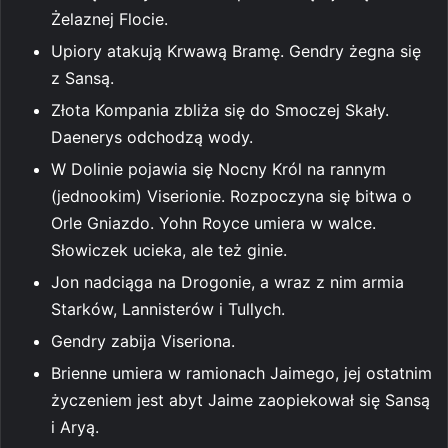
Żelaznej Flocie.
Upiory atakują Krwawą Bramę. Gendry żegna się
z Sansą.
Złota Kompania zbliża się do Smoczej Skały.
Daenerys odchodzą wody.
W Dolinie pojawia się Nocny Król na rannym
(jednookim) Viserionie. Rozpoczyna się bitwa o
Orle Gniazdo. Yohn Royce umiera w walce.
Słowiczek ucieka, ale też ginie.
Jon nadciąga na Drogonie, a wraz z nim armia
Starków, Lannisterów i Tullych.
Gendry zabija Viseriona.
Brienne umiera w ramionach Jaimego, jej ostatnim
życzeniem jest abyt Jaime zaopiekował się Sansą
i Aryą.