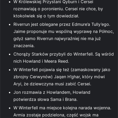
W Królewskiej Przystani Qyburn i Cersei
rozmawiają o poronieniu. Cersei nie chce, by
ktokolwiek się o tym dowiedział.
Riverrun jest oblegane przez Edmure’a Tully’ego.
Jaime proponuje mu wspólną wyprawę na Północ,
gdyż samo Riverrun najwyraźniej nie ma już
znaczenia.
Chorąży Starków przybyli do Winterfell. Są wśród
nich Howland i Meera Reed.
W Winterfell pojawia się też (zamaskowany jako
zbrojny Cerwynów) Jaqen H’ghar, który mówi
Aryi, że dziewczyna musi zabić Cersei.
Jon rozmawia z Howlandem, Howland
potwierdza słowa Sama i Brana.
W Winterfell ma miejsce kolejna narada wojenna.
Armia zostaje podzielona, część wojsk ma