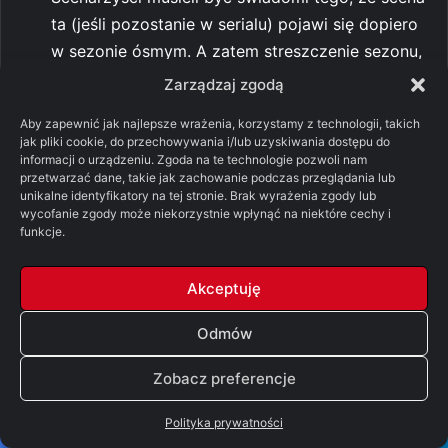
ta (jeśli pozostanie w serialu) pojawi się dopiero
w sezonie ósmym. A zatem streszczenie sezonu,
które nie uwzględnia tego faktu jest dziwne.
Zarządzaj zgodą
Pod koniec sezonu siódmego odnosimy wrażenie,
Aby zapewnić jak najlepsze wrażenia, korzystamy z technologii, takich
że Theon wypłynął by odbić swą siostrę.
jak pliki cookie, do przechowywania i/lub uzyskiwania dostępu do
informacji o urządzeniu. Zgoda na te technologie pozwoli nam
Tymczasem w sezonie ósmym pojawia się on w
przetwarzać dane, takie jak zachowanie podczas przeglądania lub
Winterfell. Oczywiście nie jest wykluczone, że
unikalne identyfikatory na tej stronie. Brak wyrażenia zgody lub
wycofanie zgody może niekorzystnie wpłynąć na niektóre cechy i
mylnie odczytaliśmy intencję Theona, tym
funkcje.
niemniej wydaje się to nieco dziwne.
Autor używa momentami przesadnie
Akceptuję
emocjonalnych słów opisując zdarzenia, które
zna (rzekomo) z didaskaliów scenariusza.
Odmów
Opowiada nam na przykład o tym jak kto walczy,
Zobacz preferencje
i co sobie myśli. Oczywiście bogata wyobraźnia
pozwala nieraz przenieść się na pole bitwy nawet
Polityka prywatności
po przeczytaniu kilku zdań didaskaliów. Ale