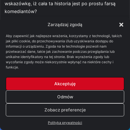
wskazówkę, iż cała ta historia jest po prostu farsą
komediantów?
Zarządzaj zgodą
Bez względu na to jak zinterpretujemy te dwa ostatnie
przypadki, jedno nie pozostawia wątpliwości. Ilekroć
Aby zapewnić jak najlepsze wrażenia, korzystamy z technologii, takich
jak pliki cookie, do przechowywania i/lub uzyskiwania dostępu do
ktoś poczęstuje nas złotym arborskim, poczęstuje nas
informacji o urządzeniu. Zgoda na te technologie pozwoli nam
też kłamstwem.
przetwarzać dane, takie jak zachowanie podczas przeglądania lub
unikalne identyfikatory na tej stronie. Brak wyrażenia zgody lub
wycofanie zgody może niekorzystnie wpłynąć na niektóre cechy i
Ciąg dalszy nastąpi…
funkcje.
Na dziś to tyle. Zapewne spodziewaliście się tekstu o
Akceptuję
Inwazji Białych Wędrowców. Niestety ze względu na
Odmów
drobną kontuzję nadgarstka musiałem zmienić
kolejność pisania. Ale zapewniam Was, że tak jak Biali
Zobacz preferencje
Wędrowcy, tak i mój tekst nadchodzi. W najbliższą
środę przeczytacie drugą część tekstu o symbolice
Polityka prywatności