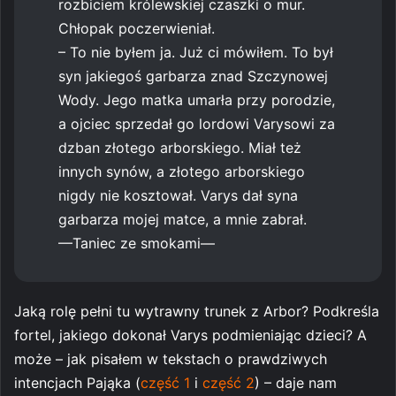
rozbiciem królewskiej czaszki o mur.
Chłopak poczerwieniał.
– To nie byłem ja. Już ci mówiłem. To był
syn jakiegoś garbarza znad Szczynowej
Wody. Jego matka umarła przy porodzie,
a ojciec sprzedał go lordowi Varysowi za
dzban złotego arborskiego. Miał też
innych synów, a złotego arborskiego
nigdy nie kosztował. Varys dał syna
garbarza mojej matce, a mnie zabrał.
—Taniec ze smokami—
Jaką rolę pełni tu wytrawny trunek z Arbor? Podkreśla
fortel, jakiego dokonał Varys podmieniając dzieci? A
może – jak pisałem w tekstach o prawdziwych
intencjach Pająka (
część 1
i
część 2
) – daje nam