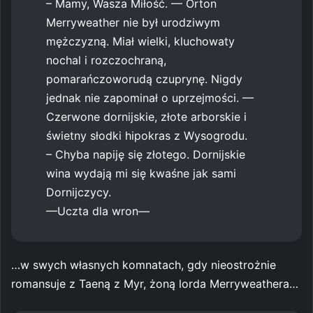
– Mamy, Wasza Miłość. — Orton
Merryweather nie był urodziwym
mężczyzną. Miał wielki, kluchowaty
nochal i rozczochraną,
pomarańczoworudą czuprynę. Nigdy
jednak nie zapominał o uprzejmości. —
Czerwone dornijskie, złote arborskie i
świetny słodki hipokras z Wysogrodu.
– Chyba napiję się złotego. Dornijskie
wina wydają mi się kwaśne jak sami
Dornijczycy.
—Uczta dla wron—
…w swych własnych komnatach, gdy nieostrożnie
romansuje z Taeną z Myr, żoną lorda Merryweathera…