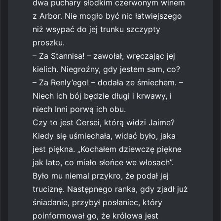
dwa puchary słodkim czerwonym winem
z Arbor. Nie mogło być nic łatwiejszego
niż wsypać do jej trunku szczypty
proszku.
– Za Stannisa! – zawołał, wręczając jej
kielich. Niegroźny, gdy jestem sam, co?
– Za Renly’ego! – dodała ze śmiechem. –
Niech ich bój będzie długi i krwawy, i
niech Inni porwą ich obu.
Czy to jest Cersei, którą widzi Jaime?
Kiedy się uśmiechała, widać było, jaka
jest piękna. „Kochałem dziewczę piękne
jak lato, co miało słońce we włosach”.
Było mu niemal przykro, że podał jej
truciznę. Następnego ranka, gdy zjadł już
śniadanie, przybył posłaniec, który
poinformował go, że królowa jest