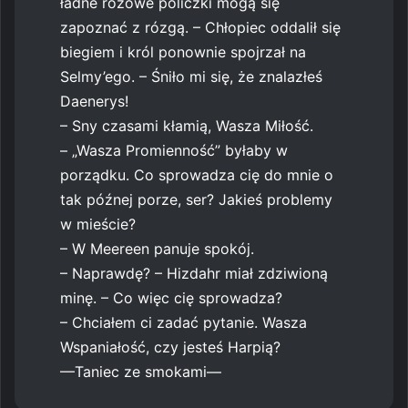
ładne różowe policzki mogą się
zapoznać z rózgą. – Chłopiec oddalił się
biegiem i król ponownie spojrzał na
Selmy’ego. – Śniło mi się, że znalazłeś
Daenerys!
– Sny czasami kłamią, Wasza Miłość.
– „Wasza Promienność” byłaby w
porządku. Co sprowadza cię do mnie o
tak późnej porze, ser? Jakieś problemy
w mieście?
– W Meereen panuje spokój.
– Naprawdę? – Hizdahr miał zdziwioną
minę. – Co więc cię sprowadza?
– Chciałem ci zadać pytanie. Wasza
Wspaniałość, czy jesteś Harpią?
—Taniec ze smokami—