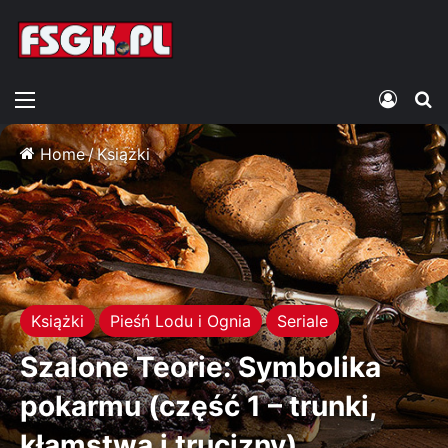
Menu
Zalogu
S
Home
/
Książki
Książki
Pieśń Lodu i Ognia
Seriale
Szalone Teorie: Symbolika
pokarmu (część 1 – trunki,
kłamstwa i trucizny)