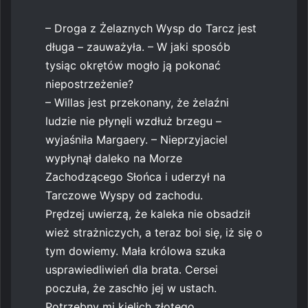
– Droga z Żelaznych Wysp do Tarcz jest
długa – zauważyła. – W jaki sposób
tysiąc okrętów mogło ją pokonać
niepostrzeżenie?
– Willas jest przekonany, że żelaźni
ludzie nie płynęli wzdłuż brzegu –
wyjaśniła Margaery. – Nieprzyjaciel
wypłynął daleko na Morze
Zachodzącego Słońca i uderzył na
Tarczowe Wyspy od zachodu.
Prędzej uwierzą, że kaleka nie obsadził
wież strażniczych, a teraz boi się, iż się o
tym dowiemy. Mała królowa szuka
usprawiedliwień dla brata. Cersei
poczuła, że zaschło jej w ustach.
Potrzebny mi kielich złotego