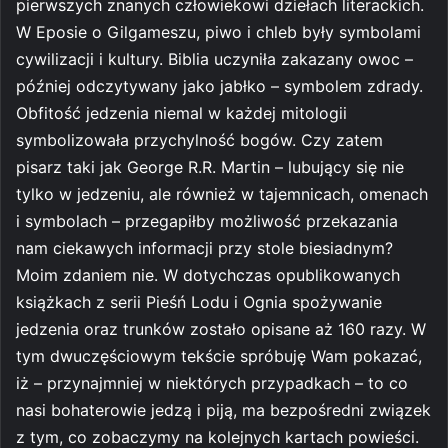
pierwszych znanych człowiekowi dziełach literackich.
W Eposie o Gilgameszu, piwo i chleb były symbolami
cywilizacji i kultury. Biblia uczyniła zakazany owoc –
później odczytywany jako jabłko – symbolem zdrady.
Obfitość jedzenia niemal w każdej mitologii
symbolizowała przychylność bogów. Czy zatem
pisarz taki jak George R.R. Martin – lubujący się nie
tylko w jedzeniu, ale również w tajemnicach, omenach
i symbolach – przegapiłby możliwość przekazania
nam ciekawych informacji przy stole biesiadnym?
Moim zdaniem nie. W dotychczas opublikowanych
książkach z serii Pieśń Lodu i Ognia spożywanie
jedzenia oraz trunków zostało opisane aż 160 razy. W
tym dwuczęściowym tekście spróbuję Wam pokazać,
iż – przynajmniej w niektórych przypadkach – to co
nasi bohaterowie jedzą i piją, ma bezpośredni związek
z tym, co zobaczymy na kolejnych kartach powieści.