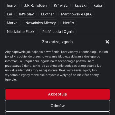
horror
J.R.R. Tolkien
Kr4wi3c
książki
kuba
Lai
let's play
LLothar
Martinowskie Q&A
Marvel
Nawałnica Mieczy
Netflix
Niedzielne Fiszki
Pieśń Lodu i Ognia
Pomylone Analizy
Pquelim
Pytania do maesterów
Zarządzaj zgodą
Pytania i odpowiedzi
Q&A
Razorblade
recenzja
Aby zapewnić jak najlepsze wrażenia, korzystamy z technologii, takich
jak pliki cookie, do przechowywania i/lub uzyskiwania dostępu do
recenzja książki
Ród Smoka
Silmarillion
SithFrog
informacji o urządzeniu. Zgoda na te technologie pozwoli nam
przetwarzać dane, takie jak zachowanie podczas przeglądania lub
Starcie Królów
Star Wars
Szalone Teorie
unikalne identyfikatory na tej stronie. Brak wyrażenia zgody lub
wycofanie zgody może niekorzystnie wpłynąć na niektóre cechy i
Tolkienowskie Q&A
Voo
Wieści z Cytadeli
funkcje.
Władca Pierścieni
X-Com 2
XCOM 2
Akceptuję
Odmów
© Copyright 2026, All Rights Reserved |
FSGK.PL