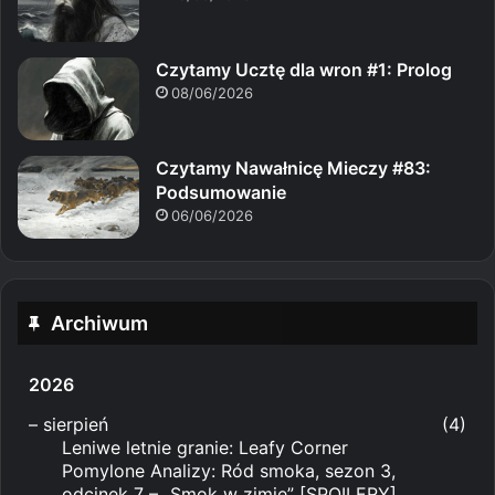
Czytamy Ucztę dla wron #1: Prolog
08/06/2026
Czytamy Nawałnicę Mieczy #83:
Podsumowanie
06/06/2026
Archiwum
2026
–
sierpień
(4)
Leniwe letnie granie: Leafy Corner
Pomylone Analizy: Ród smoka, sezon 3,
odcinek 7 – „Smok w zimie” [SPOILERY]