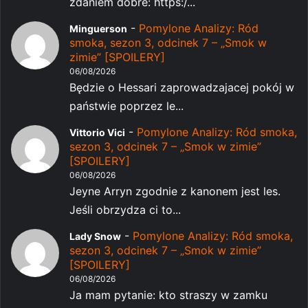
zdaniem dobre: https:/...
-
Pomylone Analizy: Ród
Minguerson
smoka, sezon 3, odcinek 7 – „Smok w
zimie” [SPOILERY]
06/08/2026
Będzie o Hessari zaprowadzajacej pokój w
państwie poprzez le...
-
Pomylone Analizy: Ród smoka,
Vittorio Vici
sezon 3, odcinek 7 – „Smok w zimie”
[SPOILERY]
06/08/2026
Jeyne Arryn zgodnie z kanonem jest les.
Jeśli obrzydza ci to...
-
Pomylone Analizy: Ród smoka,
Lady Snow
sezon 3, odcinek 7 – „Smok w zimie”
[SPOILERY]
06/08/2026
Ja mam pytanie: kto straszy w zamku