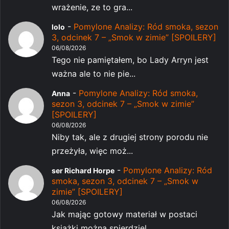
wrażenie, ze to gra...
-
Pomylone Analizy: Ród smoka, sezon
lolo
3, odcinek 7 – „Smok w zimie” [SPOILERY]
06/08/2026
Tego nie pamiętałem, bo Lady Arryn jest
ważna ale to nie pie...
-
Pomylone Analizy: Ród smoka,
Anna
sezon 3, odcinek 7 – „Smok w zimie”
[SPOILERY]
06/08/2026
Niby tak, ale z drugiej strony porodu nie
przeżyła, więc moż...
-
Pomylone Analizy: Ród
ser Richard Horpe
smoka, sezon 3, odcinek 7 – „Smok w
zimie” [SPOILERY]
06/08/2026
Jak mając gotowy materiał w postaci
książki można spierdziel...