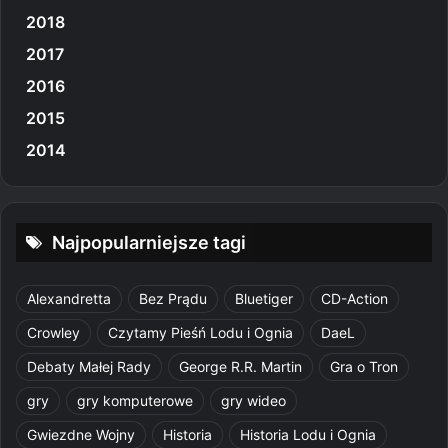
2018
2017
2016
2015
2014
Najpopularniejsze tagi
Alexandretta
Bez Prądu
Bluetiger
CD-Action
Crowley
Czytamy Pieśń Lodu i Ognia
DaeL
Debaty Małej Rady
George R.R. Martin
Gra o Tron
gry
gry komputerowe
gry wideo
Gwiezdne Wojny
Historia
Historia Lodu i Ognia