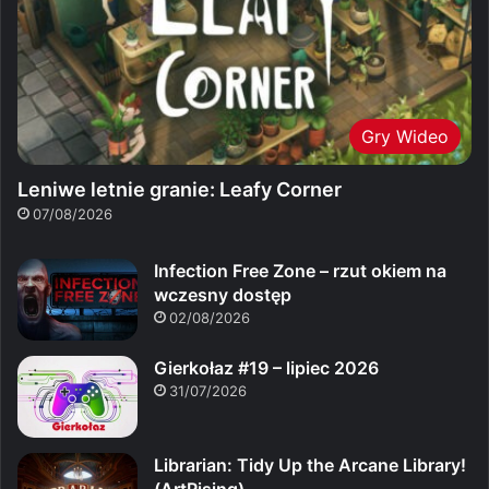
Gry Wideo
Leniwe letnie granie: Leafy Corner
07/08/2026
Infection Free Zone – rzut okiem na
wczesny dostęp
02/08/2026
Gierkołaz #19 – lipiec 2026
31/07/2026
Librarian: Tidy Up the Arcane Library!
(ArtRising)