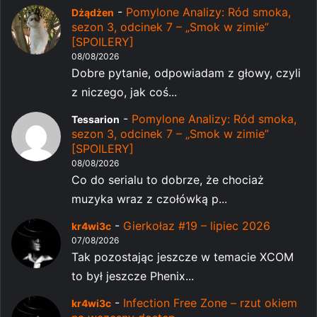
-
Pomylone Analizy: Ród smoka,
Dżądżen
sezon 3, odcinek 7 – „Smok w zimie”
[SPOILERY]
08/08/2026
Dobre pytanie, odpowiadam z głowy, czyli
z niczego, jak coś...
-
Pomylone Analizy: Ród smoka,
Tessarion
sezon 3, odcinek 7 – „Smok w zimie”
[SPOILERY]
08/08/2026
Co do serialu to dobrze, że chociaż
muzyka wraz z czołówką p...
-
Gierkołaz #19 – lipiec 2026
kr4wi3c
07/08/2026
Tak pozostając jeszcze w temacie XCOM
to był jeszcze Phenix...
-
Infection Free Zone – rzut okiem
kr4wi3c