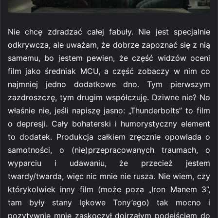
Nie chcę zdradzać całej fabuły. Nie jest specjalnie
odkrywcza, ale uważam, że dobrze zapoznać się z nią
samemu, bo jestem pewien, że część widzów oceni
film jako średniak MCU, a część zobaczy w nim co
najmniej jedno dodatkowe dno. Tym pierwszym
zazdroszczę, tym drugim współczuję. Dziwne nie? No
właśnie nie, jeśli napiszę jasno: „Thunderbolts” to film
o depresji. Cały bohaterski i humorystyczny element
to dodatek. Produkcja całkiem zręcznie opowiada o
samotności, o (nie)przepracowanych traumach, o
wyparciu i udawaniu, że przecież jestem
twardy/twarda, więc nic mnie nie rusza. Nie wiem, czy
którykolwiek inny film (może poza „Iron Manem 3”,
tam były stany lękowe Tony’ego) tak mocno i
pozytywnie mnie zaskoczył dojrzałym podejściem do