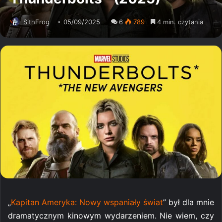
SithFrog
05/09/2025
6
789
4 min. czytania
„
Kapitan Ameryka: Nowy wspaniały świat
” był dla mnie
dramatycznym kinowym wydarzeniem. Nie wiem, czy