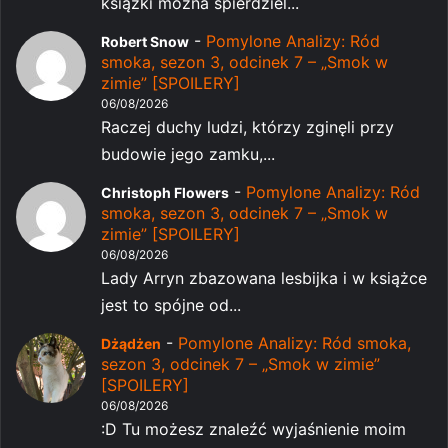
książki można spierdziel...
-
Pomylone Analizy: Ród
Robert Snow
smoka, sezon 3, odcinek 7 – „Smok w
zimie” [SPOILERY]
06/08/2026
Raczej duchy ludzi, którzy zginęli przy
budowie jego zamku,...
-
Pomylone Analizy: Ród
Christoph Flowers
smoka, sezon 3, odcinek 7 – „Smok w
zimie” [SPOILERY]
06/08/2026
Lady Arryn zbazowana lesbijka i w książce
jest to spójne od...
-
Pomylone Analizy: Ród smoka,
Dżądżen
sezon 3, odcinek 7 – „Smok w zimie”
[SPOILERY]
06/08/2026
:D Tu możesz znaleźć wyjaśnienie moim