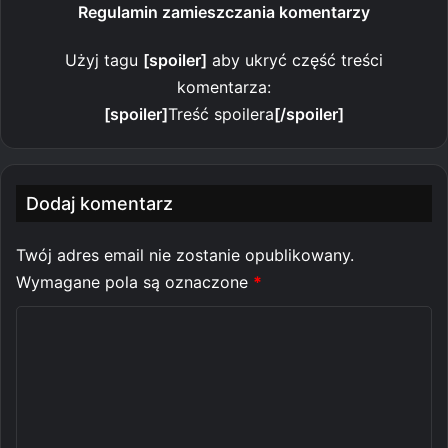
Regulamin zamieszczania komentarzy
Użyj tagu
[spoiler]
aby ukryć część treści
komentarza:
[spoiler]
Treść spoilera
[/spoiler]
Dodaj komentarz
Twój adres email nie zostanie opublikowany.
Wymagane pola są oznaczone
*
K
o
m
e
n