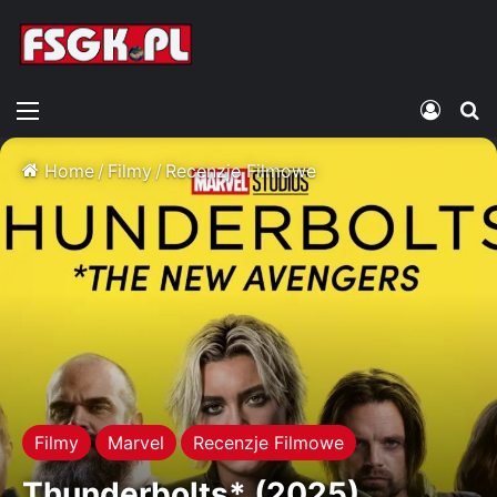
Menu
Zalogu
S
Home
/
Filmy
/
Recenzje Filmowe
Filmy
Marvel
Recenzje Filmowe
Thunderbolts* (2025)