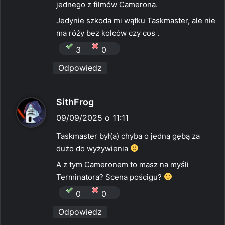
jednego z filmów Camerona.
Jedynie szkoda mi wątku Taskmaster, ale nie
ma róży bez kolców czy cos .
3
0
Odpowiedz
p
SithFrog
i
09/09/2025 o 11:11
s
Taskmaster był(a) chyba o jedną gębą za
z
dużo do wyżywienia
e
A z tym Cameronem to masz na myśli
:
Terminatora? Scena pościgu?
0
0
Odpowiedz