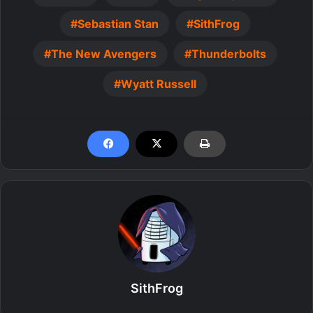
Sebastian Stan
SithFrog
The New Avengers
Thunderbolts
Wyatt Russell
SithFrog