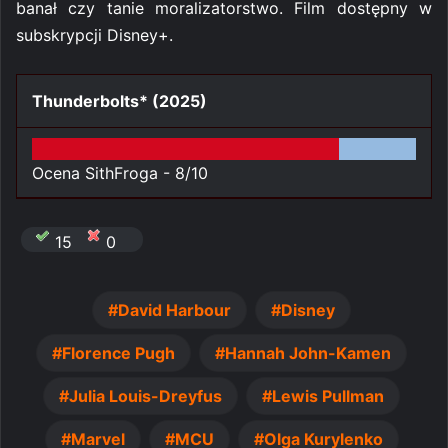
banał czy tanie moralizatorstwo. Film dostępny w
subskrypcji Disney+.
Thunderbolts* (2025)
Ocena SithFroga -
8/10
15
0
David Harbour
Disney
Florence Pugh
Hannah John-Kamen
Julia Louis-Dreyfus
Lewis Pullman
Marvel
MCU
Olga Kurylenko