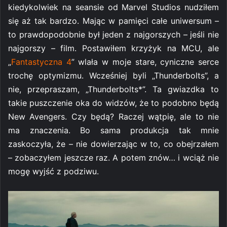
kiedykolwiek na seansie od Marvel Studios nudziłem
się aż tak bardzo. Mając w pamięci całe uniwersum –
to prawdopodobnie był jeden z najgorszych – jeśli nie
najgorszy – film. Postawiłem krzyżyk na MCU, ale
„
Fantastyczna 4
” wlała w moje stare, cyniczne serce
trochę optymizmu. Wcześniej byli „Thunderbolts”, a
nie, przepraszam, „Thunderbolts*”. Ta gwiazdka to
takie puszczenie oka do widzów, że to podobno będą
New Avengers. Czy będą? Raczej wątpię, ale to nie
ma znaczenia. Bo sama produkcja tak mnie
zaskoczyła, że – nie dowierzając w to, co obejrzałem
– zobaczyłem jeszcze raz. A potem znów… i wciąż nie
mogę wyjść z podziwu.