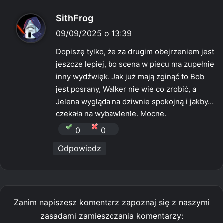
p
SithFrog
i
09/09/2025 o 13:39
s
Dopiszę tylko, że za drugim obejrzeniem jest
z
jeszcze lepiej, bo scena w piecu ma zupełnie
e
inny wydźwięk. Jak już mają zginąć to Bob
:
jest posrany, Walker nie wie co zrobić, a
Jelena wygląda na dziwnie spokojną i jakby…
czekała na wybawienie. Mocne.
0
0
Odpowiedz
Zanim napiszesz komentarz zapoznaj się z naszymi
zasadami zamieszczania komentarzy: