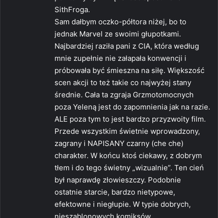
e
SithFroga.
:
Sam dałbym oczko-półtora niżej, bo to
jednak Marvel ze swoimi głupotkami.
Najbardziej raziła pani z CIA, która według
mnie zupełnie nie załapała konwencji i
próbowała być śmieszna na siłę. Większość
scen akcji to też takie co najwyżej stany
średnie. Cała ta zgraja Grzmotomocnych
poza Yeleną jest do zapomnienia jak na razie.
ALE poza tym to jest bardzo przyzwoity film.
Przede wszystkim świetnie wprowadzony,
zagrany i NAPISANY czarny (che che)
charakter. W końcu ktoś ciekawy, z dobrym
tłem i do tego świetny „wizualnie”. Ten cień
był naprawdę złowieszczy. Podobnie
ostatnie starcie, bardzo nietypowe,
efektowne i niegłupie. W typie dobrych,
nieszablonowych komiksów.