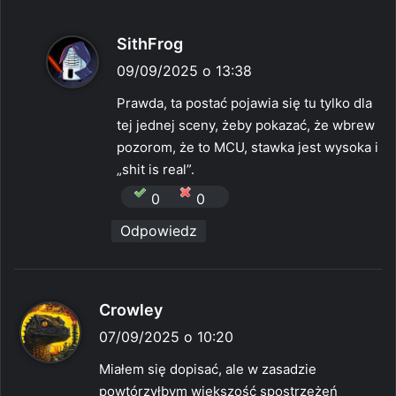
p
SithFrog
i
09/09/2025 o 13:38
s
Prawda, ta postać pojawia się tu tylko dla
z
tej jednej sceny, żeby pokazać, że wbrew
e
pozorom, że to MCU, stawka jest wysoka i
:
„shit is real”.
0
0
Odpowiedz
p
Crowley
i
07/09/2025 o 10:20
s
Miałem się dopisać, ale w zasadzie
z
powtórzyłbym większość spostrzeżeń