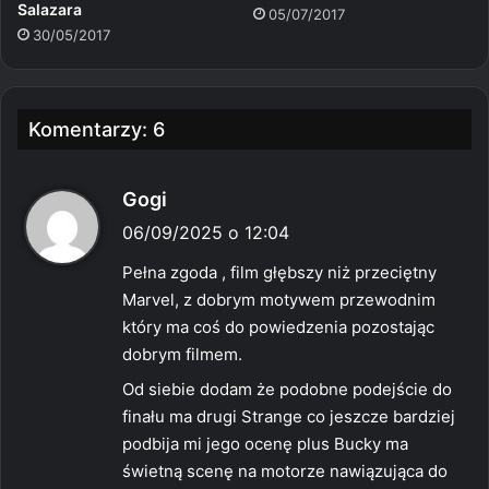
Salazara
05/07/2017
30/05/2017
Komentarzy: 6
p
Gogi
i
06/09/2025 o 12:04
s
Pełna zgoda , film głębszy niż przeciętny
z
Marvel, z dobrym motywem przewodnim
e
który ma coś do powiedzenia pozostając
:
dobrym filmem.
Od siebie dodam że podobne podejście do
finału ma drugi Strange co jeszcze bardziej
podbija mi jego ocenę plus Bucky ma
świetną scenę na motorze nawiązująca do