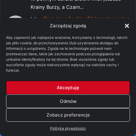
Krainy Burzy, a Czarn...
-
Pomylone Analizy: Ród smoka, sezon
lolo
3, odcinek 7 – „Smok w zimie” [SPOILERY]
Zarządzaj zgodą
05/08/2026
Autorzy a przewodzi temu Nina chcą nam
Aby zapewnić jak najlepsze wrażenia, korzystamy z technologii, takich
jak pliki cookie, do przechowywania i/lub uzyskiwania dostępu do
obrzydzić kobiety w t...
informacji o urządzeniu. Zgoda na te technologie pozwoli nam
przetwarzać dane, takie jak zachowanie podczas przeglądania lub
-
Pomylone Analizy: Ród smoka,
kuba
unikalne identyfikatory na tej stronie. Brak wyrażenia zgody lub
sezon 3, odcinek 7 – „Smok w zimie”
wycofanie zgody może niekorzystnie wpłynąć na niektóre cechy i
[SPOILERY]
funkcje.
05/08/2026
Vermithor bodaj w 34 roku po Podboju się
Akceptuję
wykluł, a Dreamfyre...
Odmów
-
Pomylone Analizy: Ród
Christoph Flowers
smoka, sezon 3, odcinek 7 – „Smok w
Zobacz preferencje
zimie” [SPOILERY]
05/08/2026
Polityka prywatności
Hmm jeśli Sunfyre ma spaloną część pyska