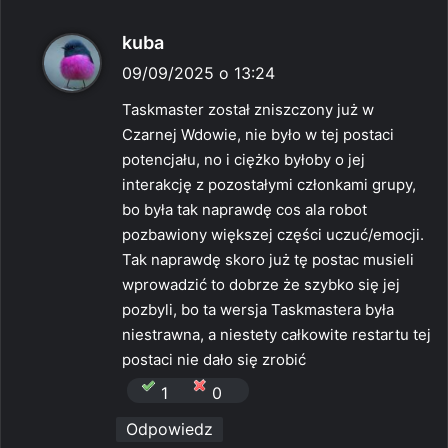
p
kuba
i
09/09/2025 o 13:24
s
Taskmaster został zniszczony już w
z
Czarnej Wdowie, nie było w tej postaci
e
potencjału, no i ciężko byłoby o jej
:
interakcję z pozostałymi członkami grupy,
bo była tak naprawdę cos ala robot
pozbawiony większej części uczuć/emocji.
Tak naprawdę skoro już tę postac musieli
wprowadzić to dobrze że szybko się jej
pozbyli, bo ta wersja Taskmastera była
niestrawna, a niestety całkowite restartu tej
postaci nie dało się zrobić
1
0
Odpowiedz