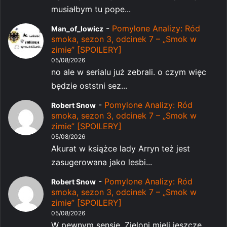
musiałbym tu pope...
-
Pomylone Analizy: Ród
Man_of_lowicz
smoka, sezon 3, odcinek 7 – „Smok w
zimie” [SPOILERY]
05/08/2026
no ale w serialu już zebrali. o czym więc
będzie oststni sez...
-
Pomylone Analizy: Ród
Robert Snow
smoka, sezon 3, odcinek 7 – „Smok w
zimie” [SPOILERY]
05/08/2026
Akurat w książce lady Arryn też jest
zasugerowana jako lesbi...
-
Pomylone Analizy: Ród
Robert Snow
smoka, sezon 3, odcinek 7 – „Smok w
zimie” [SPOILERY]
05/08/2026
W pewnym sensie. Zieloni mieli jeszcze