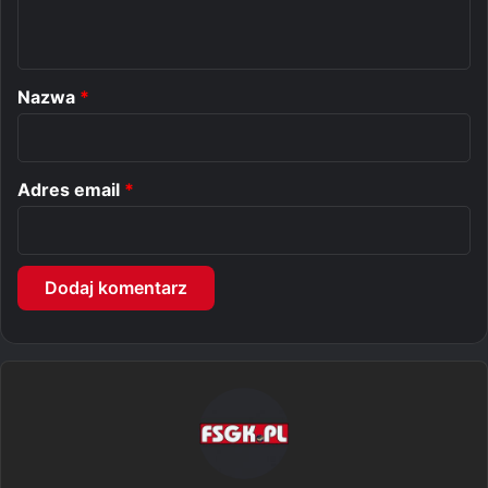
t
a
r
Nazwa
*
z
*
Adres email
*