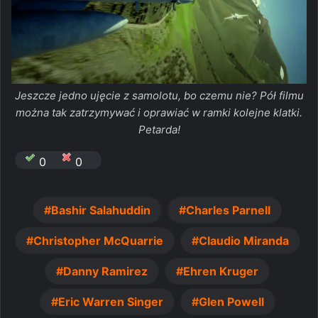
Jeszcze jedno ujęcie z samolotu, bo czemu nie? Pół filmu
można tak zatrzymywać i oprawiać w ramki kolejne klatki.
Petarda!
0
0
Bashir Salahuddin
Charles Parnell
Christopher McQuarrie
Claudio Miranda
Danny Ramirez
Ehren Kruger
Eric Warren Singer
Glen Powell