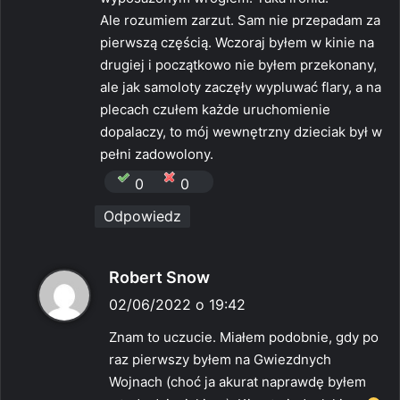
Ale rozumiem zarzut. Sam nie przepadam za
pierwszą częścią. Wczoraj byłem w kinie na
drugiej i początkowo nie byłem przekonany,
ale jak samoloty zaczęły wypluwać flary, a na
plecach czułem każde uruchomienie
dopalaczy, to mój wewnętrzny dzieciak był w
pełni zadowolony.
0
0
Odpowiedz
p
Robert Snow
i
02/06/2022 o 19:42
s
Znam to uczucie. Miałem podobnie, gdy po
z
raz pierwszy byłem na Gwiezdnych
e
Wojnach (choć ja akurat naprawdę byłem