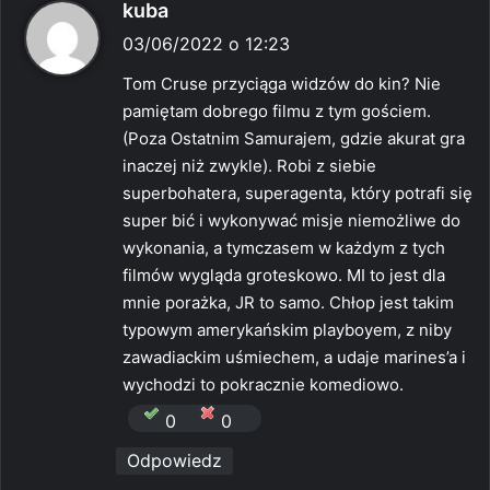
p
kuba
i
03/06/2022 o 12:23
s
Tom Cruse przyciąga widzów do kin? Nie
z
pamiętam dobrego filmu z tym gościem.
e
(Poza Ostatnim Samurajem, gdzie akurat gra
:
inaczej niż zwykle). Robi z siebie
superbohatera, superagenta, który potrafi się
super bić i wykonywać misje niemożliwe do
wykonania, a tymczasem w każdym z tych
filmów wygląda groteskowo. MI to jest dla
mnie porażka, JR to samo. Chłop jest takim
typowym amerykańskim playboyem, z niby
zawadiackim uśmiechem, a udaje marines’a i
wychodzi to pokracznie komediowo.
0
0
Odpowiedz