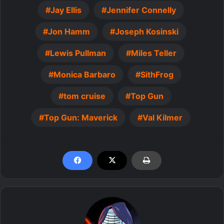
Jay Ellis
Jennifer Connelly
Jon Hamm
Joseph Kosinski
Lewis Pullman
Miles Teller
Monica Barbaro
SithFrog
tom cruise
Top Gun
Top Gun: Maverick
Val Kilmer