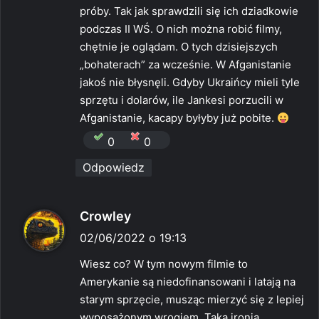
próby. Tak jak sprawdzili się ich dziadkowie
podczas II WŚ. O nich można robić filmy,
chętnie je oglądam. O tych dzisiejszych
„bohaterach” za wcześnie. W Afganistanie
jakoś nie błysnęli. Gdyby Ukraińcy mieli tyle
sprzętu i dolarów, ile Jankesi porzucili w
Afganistanie, kacapy byłyby już pobite.
0
0
Odpowiedz
p
Crowley
i
02/06/2022 o 19:13
s
Wiesz co? W tym nowym filmie to
z
Amerykanie są niedofinansowani i latają na
e
starym sprzęcie, musząc mierzyć się z lepiej
:
wyposażonym wrogiem. Taka ironia.