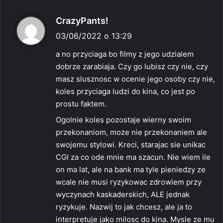
p
CrazyPants!
i
03/06/2022 o 13:29
s
a no przyciaga bo filmy z jego udzialem
z
dobrze zarabiaja. Czy go lubisz czy nie, czy
e
masz slusznosc w ocenie jego osoby czy nie,
:
koles przyciaga ludzi do kina, co jest po
prostu faktem.
Ogolnie koles pozostaje wierny swoim
przekonaniom, moze nie przekonaniem ale
swojemu stylowi. Kreci, starajac sie unikac
CGI za co ode mnie ma szacun. Nie wiem ile
on ma lat, ale na bank ma tyle pieniedzy ze
wcale nie musi ryzykowac zdrowiem przy
wyczynach kaskaderskich, ALE jednak
ryzykuje. Nazwij to jak chcesz, ale ja to
interpretuje jako milosc do kina. Mysle ze mu