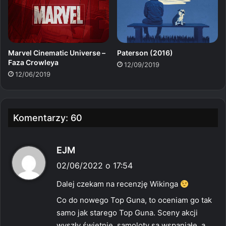
Marvel Cinematic Universe –
Paterson (2016)
Faza Crowleya
12/09/2019
12/06/2019
Komentarzy: 60
p
EJM
i
02/06/2022 o 17:54
s
Dalej czekam na recenzję Wikinga
z
Co do nowego Top Guna, to oceniam go tak
e
samo jak starego Top Guna. Sceny akcji
:
wyszły świetnie, samoloty są wspaniałe, a