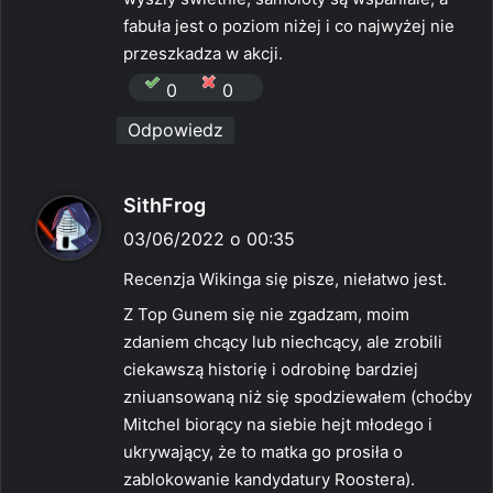
fabuła jest o poziom niżej i co najwyżej nie
przeszkadza w akcji.
0
0
Odpowiedz
p
SithFrog
i
03/06/2022 o 00:35
s
Recenzja Wikinga się pisze, niełatwo jest.
z
Z Top Gunem się nie zgadzam, moim
e
zdaniem chcący lub niechcący, ale zrobili
:
ciekawszą historię i odrobinę bardziej
zniuansowaną niż się spodziewałem (choćby
Mitchel biorący na siebie hejt młodego i
ukrywający, że to matka go prosiła o
zablokowanie kandydatury Roostera).