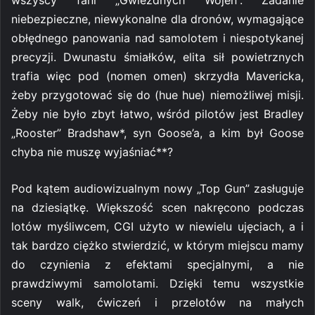
wszyscy fani „Gwiezdnych Wojen”. Zadanie
niebezpieczne, niewykonalne dla dronów, wymagające
obłędnego panowania nad samolotem i niespotykanej
precyzji. Dwunastu śmiałków, elita sił powietrznych
trafia więc pod (nomen omen) skrzydła Mavericka,
żeby przygotować się do (hue hue) niemożliwej misji.
Żeby nie było zbyt łatwo, wśród pilotów jest Bradley
„Rooster” Bradshaw*, syn Goose’a, a kim był Goose
chyba nie muszę wyjaśniać**?
Pod kątem audiowizualnym nowy „Top Gun” zasługuje
na dziesiątkę. Większość scen nakręcono podczas
lotów myśliwcem, CGI użyto w niewielu ujęciach, a i
tak bardzo ciężko stwierdzić, w którym miejscu mamy
do czynienia z efektami specjalnymi, a nie
prawdziwymi samolotami. Dzięki temu wszystkie
sceny walk, ćwiczeń i przelotów na małych