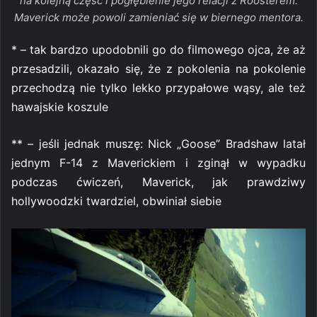
na kolejną częśc i pogłębienie jego relacji z Roosterem.
Maverick może powoli zamieniać się w biernego mentora.
* – tak bardzo upodobnili go do filmowego ojca, że aż
przesadzili, okazało się, że z pokolenia na pokolenie
przechodzą nie tylko lekko przypałowe wąsy, ale też
hawajskie koszule
** – jeśli jednak muszę: Nick „Goose” Bradshaw latał
jednym F-14 z Maverickiem i zginął w wypadku
podczas ćwiczeń, Maverick, jak prawdziwy
hollywoodzki twardziel, obwiniał siebie