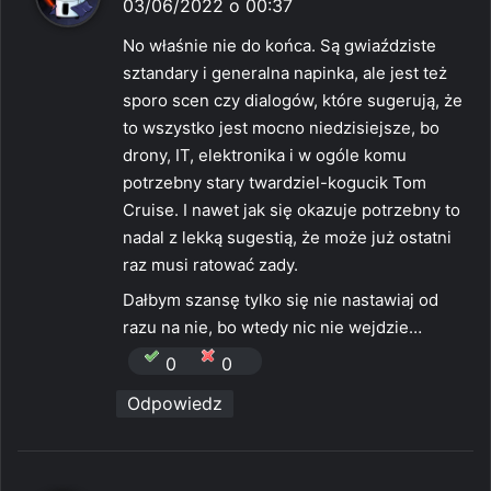
i
03/06/2022 o 00:37
s
No właśnie nie do końca. Są gwiaździste
z
sztandary i generalna napinka, ale jest też
e
sporo scen czy dialogów, które sugerują, że
:
to wszystko jest mocno niedzisiejsze, bo
drony, IT, elektronika i w ogóle komu
potrzebny stary twardziel-kogucik Tom
Cruise. I nawet jak się okazuje potrzebny to
nadal z lekką sugestią, że może już ostatni
raz musi ratować zady.
Dałbym szansę tylko się nie nastawiaj od
razu na nie, bo wtedy nic nie wejdzie…
0
0
Odpowiedz