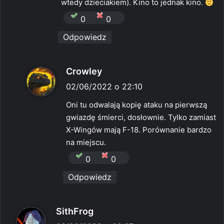
:
wtedy dzieciakiem). Kino to jednak kino.
0
0
Odpowiedz
p
Crowley
i
02/06/2022 o 22:10
s
Oni tu odwalają kopię ataku na pierwszą
z
gwiazdę śmierci, dosłownie. Tylko zamiast
e
X-Wingów mają F-18. Porównanie bardzo
:
na miejscu.
0
0
Odpowiedz
p
SithFrog