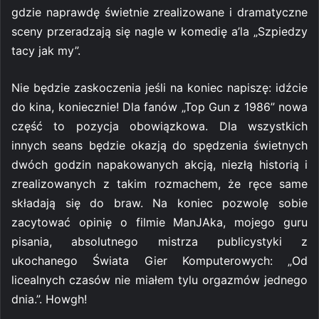
gdzie naprawdę świetnie zrealizowane i dramatyczne
sceny przeradzają się nagle w komedię a’la „Szpiedzy
tacy jak my”.
Nie będzie zaskoczenia jeśli na koniec napiszę: idźcie
do kina, koniecznie! Dla fanów „Top Gun z 1986” nowa
część to pozycja obowiązkowa. Dla wszystkich
innych seans będzie okazją do spędzenia świetnych
dwóch godzin napakowanych akcją, niezłą historią i
zrealizowanych z takim rozmachem, że ręce same
składają się do braw. Na koniec pozwolę sobie
zacytować opinię o filmie ManJAka, mojego guru
pisania, absolutnego mistrza publicystyki z
ukochanego Świata Gier Komputerowych: „Od
licealnych czasów nie miałem tylu orgazmów jednego
dnia.”. Howgh!