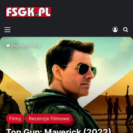
Menu
Zalogu
S
Home
/
Filmy
Filmy
Recenzje Filmowe
Top Gun: Maverick (2022)