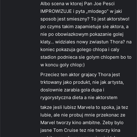
Albo scena w ktorej Pan Joe Pesci
IMPROWIZUJE i pyta „mlodego” w jaki
sposob jest smieszny? To jest aktorstwo!
po czyms takim zapamietuje sie aktora, a
nie po obowiazkowym pokazanie golej
klaty… widziales nowy zwiastun Thora? na
koniec pokazuja golego chlopa i caly
stadion podnieca sie golym chlopem bo to
w koncu goly chlop:)
Przeciez ten aktor grajacy Thora jest
trktowany jako produkt, nie jak artysta,
doslownie zarabia gola dupa i
rygorystyczna dieta a nie aktorstem
takze jesli lubisz Marvela to spoka, ja tez
lubie, ale nie probuj mnie przekonac ze
Marvel tworzy kino ambitne. Zeby bylo
jasne Tom Cruise tez nie tworzy kina