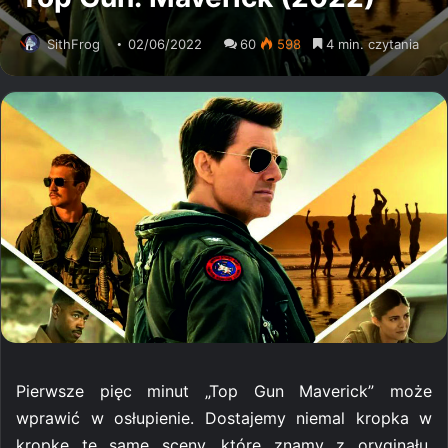
SithFrog
02/06/2022
60
598
4 min. czytania
Pierwsze pięc minut „Top Gun Maverick” może
wprawić w osłupienie. Dostajemy niemal kropka w
kropkę te same sceny, które znamy z oryginału,