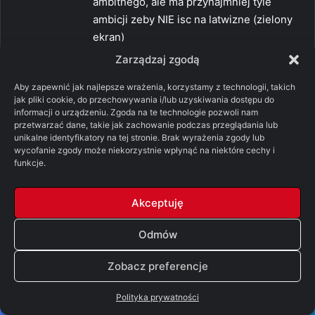
ambitnego, ale ma przynajmniej tyle
ambicji zeby NIE isc na latwizne (zielony
ekran)
Zarządzaj zgodą
0
0
Odpowiedz
Aby zapewnić jak najlepsze wrażenia, korzystamy z technologii, takich
jak pliki cookie, do przechowywania i/lub uzyskiwania dostępu do
informacji o urządzeniu. Zgoda na te technologie pozwoli nam
przetwarzać dane, takie jak zachowanie podczas przeglądania lub
p
Iluvatar
unikalne identyfikatory na tej stronie. Brak wyrażenia zgody lub
wycofanie zgody może niekorzystnie wpłynąć na niektóre cechy i
i
03/06/2022 o 15:22
funkcje.
s
https://tinyurl.com/3wc4whnc
z
Akceptuję
0
0
e
Odpowiedz
:
Odmów
Zobacz preferencje
p
kuba
i
Polityka prywatności
03/06/2022 o 15:39