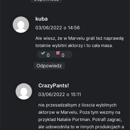
p
kuba
i
03/06/2022 o 14:56
s
Ale wiesz, że w Marvelu grali też naprawdę
z
totalnie wybitni aktorzy i to cała masa.
e
0
0
:
Odpowiedz
p
CrazyPants!
i
03/06/2022 o 15:11
s
nie przesadzalbym z iloscia wybitnych
z
aktorow w Marvelu. Poza tym wezmy na
e
przyklad Natalie Portman. Potrafi zagrac,
:
ale udowodnila to w innych produkcjach a