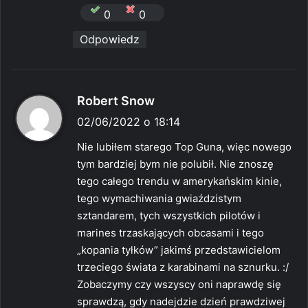
0
0
Odpowiedz
p
Robert Snow
i
02/06/2022 o 18:14
s
Nie lubiłem starego Top Guna, więc nowego
z
tym bardziej bym nie polubił. Nie znoszę
e
tego całego trendu w amerykańskim kinie,
:
tego wymachiwania gwiaździstym
sztandarem, tych wszystkich pilotów i
marines trzaskających obcasami i tego
„kopania tyłków” jakimś przedstawicielom
trzeciego świata z karabinami na sznurku. :/
Zobaczymy czy wszyscy oni naprawdę się
sprawdzą, gdy nadejdzie dzień prawdziwej