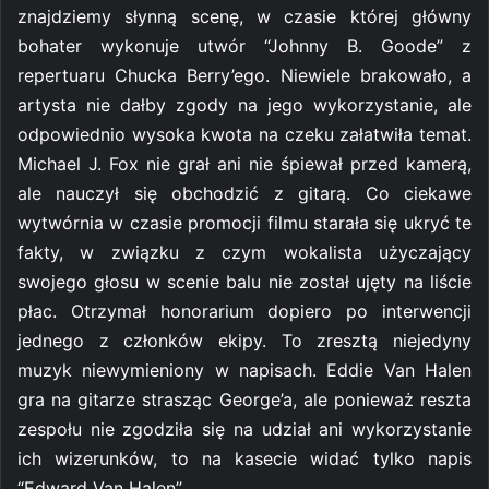
znajdziemy słynną scenę, w czasie której główny
bohater wykonuje utwór “Johnny B. Goode” z
repertuaru Chucka Berry’ego. Niewiele brakowało, a
artysta nie dałby zgody na jego wykorzystanie, ale
odpowiednio wysoka kwota na czeku załatwiła temat.
Michael J. Fox nie grał ani nie śpiewał przed kamerą,
ale nauczył się obchodzić z gitarą. Co ciekawe
wytwórnia w czasie promocji filmu starała się ukryć te
fakty, w związku z czym wokalista użyczający
swojego głosu w scenie balu nie został ujęty na liście
płac. Otrzymał honorarium dopiero po interwencji
jednego z członków ekipy. To zresztą niejedyny
muzyk niewymieniony w napisach. Eddie Van Halen
gra na gitarze strasząc George’a, ale ponieważ reszta
zespołu nie zgodziła się na udział ani wykorzystanie
ich wizerunków, to na kasecie widać tylko napis
“Edward Van Halen”.