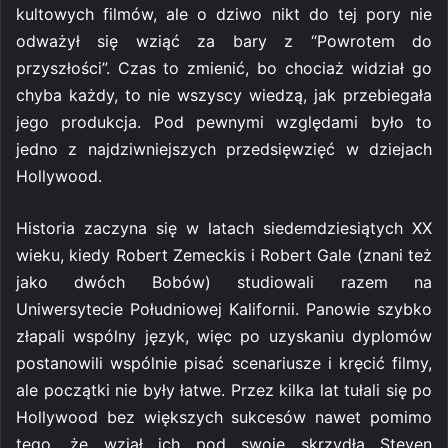
kultowych filmów, ale o dziwo nikt do tej pory nie
odważył się wziąć za bary z “Powrotem do
przyszłości”. Czas to zmienić, bo chociaż widział go
chyba każdy, to nie wszyscy wiedzą, jak przebiegała
jego produkcja. Pod pewnymi względami było to
jedno z najdziwniejszych przedsięwzięć w dziejach
Hollywood.
Historia zaczyna się w latach siedemdziesiątych XX
wieku, kiedy Robert Zemeckis i Robert Gale (znani też
jako dwóch Bobów) studiowali razem na
Uniwersytecie Południowej Kalifornii. Panowie szybko
złapali wspólny język, więc po uzyskaniu dyplomów
postanowili wspólnie pisać scenariusze i kręcić filmy,
ale początki nie były łatwe. Przez kilka lat tułali się po
Hollywood bez większych sukcesów nawet pomimo
tego, że wziął ich pod swoje skrzydła Steven