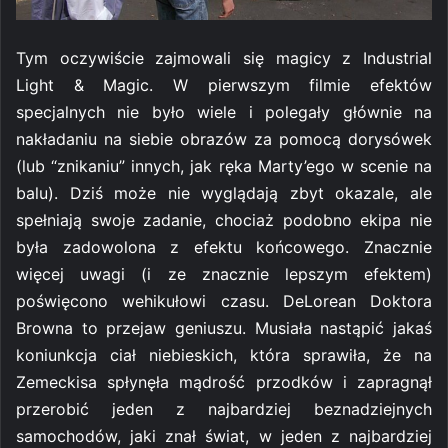
Tym oczywiście zajmowali się magicy z Industrial
Light & Magic. W pierwszym filmie efektów
specjalnych nie było wiele i polegały głównie na
nakładaniu na siebie obrazów za pomocą dorysówek
(lub “znikaniu” innych, jak ręka Marty’ego w scenie na
balu). Dziś może nie wyglądają zbyt okazale, ale
spełniają swoje zadanie, chociaż podobno ekipa nie
była zadowolona z efektu końcowego. Znacznie
więcej uwagi (i ze znacznie lepszym efektem)
poświęcono wehikułowi czasu. DeLorean Doktora
Browna to przejaw geniuszu. Musiała nastąpić jakaś
koniunkcja ciał niebieskich, która sprawiła, że na
Zemeckisa spłynęła mądrość przodków i zapragnął
przerobić jeden z najbardziej beznadziejnych
samochodów, jaki znał świat, w jeden z najbardziej