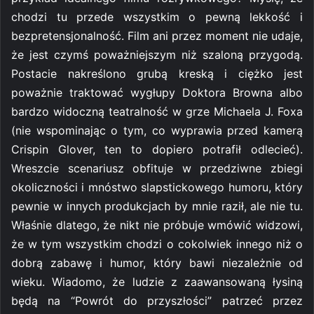
chodzi tu przede wszystkim o pewną lekkość i
bezpretensjonalność. Film ani przez moment nie udaje,
że jest czymś poważniejszym niż szaloną przygodą.
Postacie nakreślono grubą kreską i ciężko jest
poważnie traktować wygłupy Doktora Browna albo
bardzo widoczną teatralność w grze Michaela J. Foxa
(nie wspominając o tym, co wyprawia przed kamerą
Crispin Glover, ten to dopiero potrafił odlecieć).
Wreszcie scenariusz obfituje w przedziwne zbiegi
okoliczności i mnóstwo slapstickowego humoru, który
pewnie w innych produkcjach by mnie raził, ale nie tu.
Właśnie dlatego, że nikt nie próbuje wmówić widzowi,
że w tym wszystkim chodzi o cokolwiek innego niż o
dobrą zabawę i humor, który bawi niezależnie od
wieku. Wiadomo, że ludzie z zaawansowaną łysiną
będą na “Powrót do przyszłości” patrzeć przez