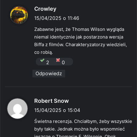
p
Crowley
i
15/04/2025 o 11:46
s
Zabawne jest, że Thomas Wilson wygląda
z
niemal identycznie jak postarzona wersja
e
Biffa z filmów. Charakteryzatorzy wiedzieli,
:
co robią.
2
0
Odpowiedz
p
Robert Snow
i
15/04/2025 o 15:04
s
Świetna recenzja. Chciałbym, żeby wszystkie
z
były takie. Jednak można było wspomnieć
e
jeszcze o Thomasie F. Wilsonie. Obok