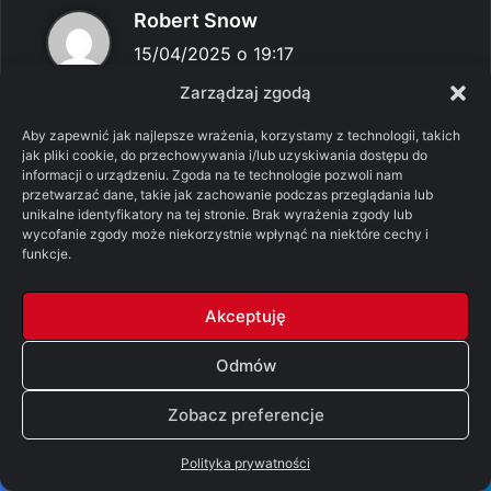
p
Robert Snow
i
15/04/2025 o 19:17
s
Zarządzaj zgodą
Może niedługo wprowadzą jakiś nowy
z
kalendarz rewolucyjny i doba będzie miała
Aby zapewnić jak najlepsze wrażenia, korzystamy z technologii, takich
e
tyle?
jak pliki cookie, do przechowywania i/lub uzyskiwania dostępu do
:
informacji o urządzeniu. Zgoda na te technologie pozwoli nam
0
0
przetwarzać dane, takie jak zachowanie podczas przeglądania lub
unikalne identyfikatory na tej stronie. Brak wyrażenia zgody lub
Odpowiedz
wycofanie zgody może niekorzystnie wpłynąć na niektóre cechy i
funkcje.
Akceptuję
p
Voo
i
15/04/2025 o 22:10
Odmów
s
„Oglądaliśmy go niedawno z małoletnim
z
Zobacz preferencje
synem i obaj bawiliśmy się znakomicie, bo to
e
film ponadczasowy.”
Polityka prywatności
:
Też tak kiedyś zacząłem przygodę ze