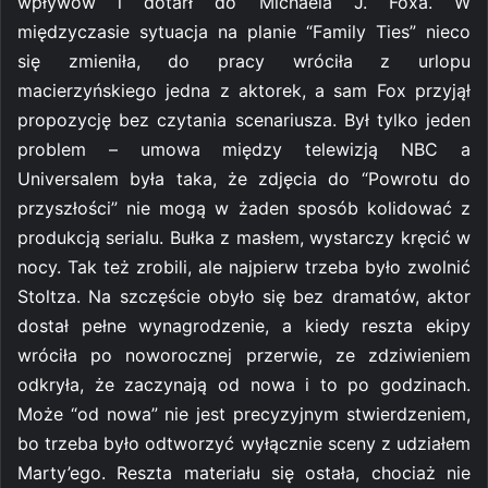
wpływów i dotarł do Michaela J. Foxa. W
międzyczasie sytuacja na planie “Family Ties” nieco
się zmieniła, do pracy wróciła z urlopu
macierzyńskiego jedna z aktorek, a sam Fox przyjął
propozycję bez czytania scenariusza. Był tylko jeden
problem – umowa między telewizją NBC a
Universalem była taka, że zdjęcia do “Powrotu do
przyszłości” nie mogą w żaden sposób kolidować z
produkcją serialu. Bułka z masłem, wystarczy kręcić w
nocy. Tak też zrobili, ale najpierw trzeba było zwolnić
Stoltza. Na szczęście obyło się bez dramatów, aktor
dostał pełne wynagrodzenie, a kiedy reszta ekipy
wróciła po noworocznej przerwie, ze zdziwieniem
odkryła, że zaczynają od nowa i to po godzinach.
Może “od nowa” nie jest precyzyjnym stwierdzeniem,
bo trzeba było odtworzyć wyłącznie sceny z udziałem
Marty’ego. Reszta materiału się ostała, chociaż nie