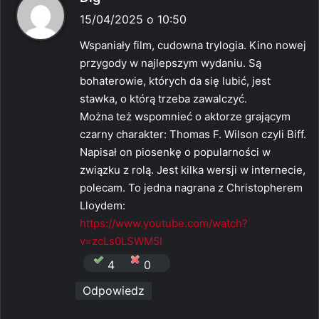
i
15/04/2025 o 10:50
s
Wspaniały film, cudowna trylogia. Kino nowej
z
przygody w najlepszym wydaniu. Są
e
bohaterowie, których da się lubić, jest
:
stawka, o którą trzeba zawalczyć.
Można też wspomnieć o aktorze grającym
czarny charakter: Thomas F. Wilson czyli Biff.
Napisał on piosenkę o popularności w
związku z rolą. Jest kilka wersji w internecie,
polecam. To jedna nagrana z Christopherem
Lloydem:
https://www.youtube.com/watch?
v=zcLs0LSWM5I
4
0
Odpowiedz