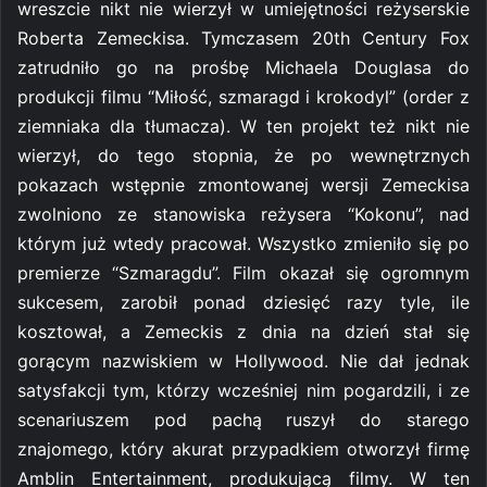
wreszcie nikt nie wierzył w umiejętności reżyserskie
Roberta Zemeckisa. Tymczasem 20th Century Fox
zatrudniło go na prośbę Michaela Douglasa do
produkcji filmu “Miłość, szmaragd i krokodyl” (order z
ziemniaka dla tłumacza). W ten projekt też nikt nie
wierzył, do tego stopnia, że po wewnętrznych
pokazach wstępnie zmontowanej wersji Zemeckisa
zwolniono ze stanowiska reżysera “Kokonu”, nad
którym już wtedy pracował. Wszystko zmieniło się po
premierze “Szmaragdu”. Film okazał się ogromnym
sukcesem, zarobił ponad dziesięć razy tyle, ile
kosztował, a Zemeckis z dnia na dzień stał się
gorącym nazwiskiem w Hollywood. Nie dał jednak
satysfakcji tym, którzy wcześniej nim pogardzili, i ze
scenariuszem pod pachą ruszył do starego
znajomego, który akurat przypadkiem otworzył firmę
Amblin Entertainment, produkującą filmy. W ten