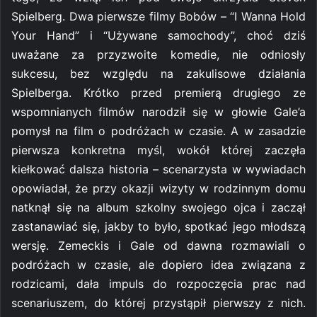
Spielberg. Dwa pierwsze filmy Bobów – “I Wanna Hold
Your Hand” i “Używane samochody”, choć dziś
uważane za przyzwoite komedie, nie odniosły
sukcesu, bez względu na zakulisowe działania
Spielberga. Krótko przed premierą drugiego ze
wspomnianych filmów narodził się w głowie Gale’a
pomysł na film o podróżach w czasie. A w zasadzie
pierwsza konkretna myśl, wokół której zaczęła
kiełkować dalsza historia – scenarzysta w wywiadach
opowiadał, że przy okazji wizyty w rodzinnym domu
natknął się na album szkolny swojego ojca i zaczął
zastanawiać się, jakby to było, spotkać jego młodszą
wersję. Zemeckis i Gale od dawna rozmawiali o
podróżach w czasie, ale dopiero idea związana z
rodzicami, dała impuls do rozpoczęcia prac nad
scenariuszem, do której przystąpił pierwszy z nich.