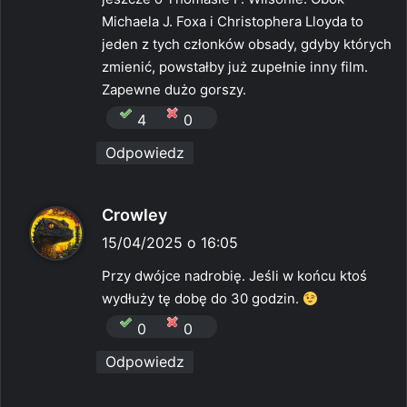
:
Michaela J. Foxa i Christophera Lloyda to
jeden z tych członków obsady, gdyby których
zmienić, powstałby już zupełnie inny film.
Zapewne dużo gorszy.
4
0
Odpowiedz
p
Crowley
i
15/04/2025 o 16:05
s
Przy dwójce nadrobię. Jeśli w końcu ktoś
z
wydłuży tę dobę do 30 godzin.
e
0
0
:
Odpowiedz