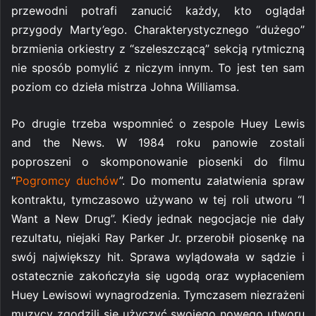
przewodni potrafi zanucić każdy, kto oglądał
przygody Marty’ego. Charakterystycznego “dużego”
brzmienia orkiestry z “szeleszczącą” sekcją rytmiczną
nie sposób pomylić z niczym innym. To jest ten sam
poziom co dzieła mistrza Johna Williamsa.
Po drugie trzeba wspomnieć o zespole Huey Lewis
and the News. W 1984 roku panowie zostali
poproszeni o skomponowanie piosenki do filmu
“
Pogromcy duchów
”. Do momentu załatwienia spraw
kontraktu, tymczasowo używano w tej roli utworu “I
Want a New Drug”. Kiedy jednak negocjacje nie dały
rezultatu, niejaki Ray Parker Jr. przerobił piosenkę na
swój największy hit. Sprawa wylądowała w sądzie i
ostatecznie zakończyła się ugodą oraz wypłaceniem
Huey Lewisowi wynagrodzenia. Tymczasem niezrażeni
muzycy zgodzili się użyczyć swojego nowego utworu