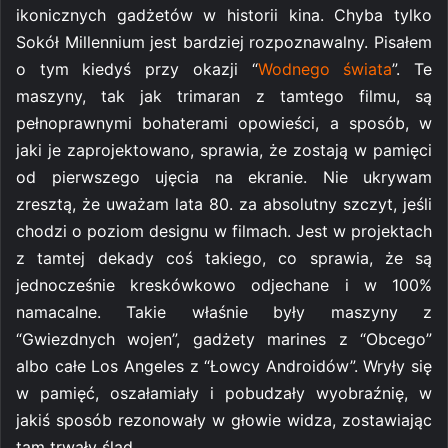
ikonicznych gadżetów w historii kina. Chyba tylko
Sokół Millennium jest bardziej rozpoznawalny. Pisałem
o tym kiedyś przy okazji “
Wodnego świata
”. Te
maszyny, tak jak trimaran z tamtego filmu, są
pełnoprawnymi bohaterami opowieści, a sposób, w
jaki je zaprojektowano, sprawia, że zostają w pamięci
od pierwszego ujęcia na ekranie. Nie ukrywam
zresztą, że uważam lata 80. za absolutny szczyt, jeśli
chodzi o poziom designu w filmach. Jest w projektach
z tamtej dekady coś takiego, co sprawia, że są
jednocześnie kreskówkowo odjechane i w 100%
namacalne. Takie właśnie były maszyny z
“Gwiezdnych wojen”, gadżety marines z “Obcego”
albo całe Los Angeles z “Łowcy Androidów”. Wryły się
w pamięć, oszałamiały i pobudzały wyobraźnię, w
jakiś sposób rezonowały w głowie widza, zostawiając
tam trwały ślad.