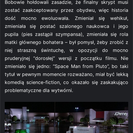
Bobowie hołdowali zasadzie, że finalny skrypt musi
zostać zaakceptowany przez obydwu, więc historia
dość mocno ewoluowała. Zmieniał się wehikuł,
zmieniała się postać szalonego naukowca i jego
pupila (pies zastąpił szympansa), zmieniała się rola
matki głównego bohatera – był pomysł, żeby zrobić z
niej straszną świntuchę, w opozycji do mocno
pruderyjnej “dorosłej” wersji z początku filmu. Nie
zmieniało się jedno: “Space Man from Pluto”, bo taki
tytuł w pewnym momencie rozważano, miał być lekką
komedią science-fiction, co okazało się zaskakująco
problematyczne dla wytwórni.