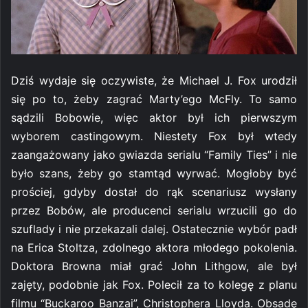
Dziś wydaje się oczywiste, że Michael J. Fox urodził
się po to, żeby zagrać Marty’ego McFly. To samo
sądzili Bobowie, więc aktor był ich pierwszym
wyborem castingowym. Niestety Fox był wtedy
zaangażowany jako gwiazda serialu “Family Ties” i nie
było szans, żeby go stamtąd wyrwać. Mogłoby być
prościej, gdyby dostał do rąk scenariusz wysłany
przez Bobów, ale producenci serialu wrzucili go do
szuflady i nie przekazali dalej. Ostatecznie wybór padł
na Erica Stoltza, zdolnego aktora młodego pokolenia.
Doktora Browna miał grać John Lithgow, ale był
zajęty, podobnie jak Fox. Polecił za to kolegę z planu
filmu “Buckaroo Banzai”, Christophera Lloyda. Obsadę