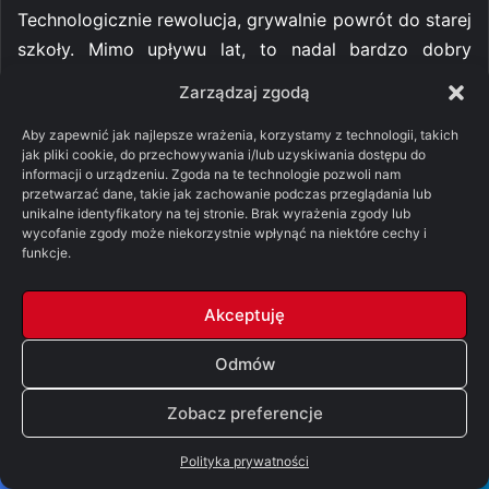
Technologicznie rewolucja, grywalnie powrót do starej
szkoły. Mimo upływu lat, to nadal bardzo dobry
shooter sci-fi, w który powinien zagrać każdy fan
Zarządzaj zgodą
gatunku. Choć nie wszystko zagrało tu jak należy, to
Doom 3 pokazał, jak można wykorzystać potencjał
Aby zapewnić jak najlepsze wrażenia, korzystamy z technologii, takich
jak pliki cookie, do przechowywania i/lub uzyskiwania dostępu do
światła i cienia, by stworzyć mroczny świat z
informacji o urządzeniu. Zgoda na te technologie pozwoli nam
przytłaczającą atmosferą, w którym gracz serio może
przetwarzać dane, takie jak zachowanie podczas przeglądania lub
unikalne identyfikatory na tej stronie. Brak wyrażenia zgody lub
poczuć się nieco zagubiony i osaczony. Tylko jeśli
wycofanie zgody może niekorzystnie wpłynąć na niektóre cechy i
chcecie poznać prawdziwego Dooma 3, tak jak został
funkcje.
pierwotnie zaprojektowany, to ograjcie wersję classic,
która jakiś czas temu powróciła do sprzedaży i jest
Akceptuję
dostępna na Steam oraz GOG wraz z dodatkiem, zaś
Odmów
edycję BFG polecam potraktować jako ciekawostkę.
Zobacz preferencje
BFG Edition
Polityka prywatności
Doom 3 w pierwotnej wersji graczom się nie