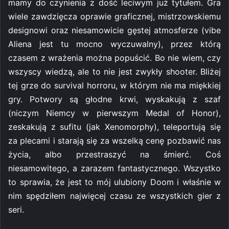
mamy do czynienia z dość leciwym już tytułem. Gra
wiele zawdzięcza oprawie graficznej, mistrzowskiemu
designowi oraz niesamowicie gęstej atmosferze (vibe
Aliena jest tu mocno wyczuwalny), przez którą
czasem z wrażenia można popuścić. Bo nie wiem, czy
wszyscy wiedzą, ale to nie jest zwykły shooter. Bliżej
tej grze do survival horroru, w którym nie ma miękkiej
gry. Potwory są głodne krwi, wyskakują z szaf
(niczym Niemcy w pierwszym Medal of Honor),
zeskakują z sufitu (jak Xenomorphy), teleportują się
za plecami i starają się za wszelką cenę pozbawić nas
życia, albo przestraszyć na śmierć. Coś
niesamowitego, a zarazem fantastycznego. Wszystko
to sprawia, że jest to mój ulubiony Doom i właśnie w
nim spędziłem najwięcej czasu ze wszystkich gier z
seri.