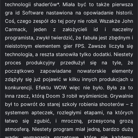
technologii shader’ów*. Miała być to także pierwsza
gra id Software nastawiona na opowiadanie historii.
Coś, czego zespół do tej pory nie robił. Wszakże John
Carmack, jeden z założycieli id i naczelny
programista, zwykł twierdzić, że fabuła jest zbędnym i
nieistotnym elementem gier FPS. Zawsze liczyła się
technologia, a reszta stanowiła tylko dodatki. Niestety
proces produkcyjny przedłużył się na tyle, że
początkowo zapowiadane nowatorskie elementy
zdążyły się już pojawić w kilku innych produkcjach u
konkurencji. Efektu WOW więc nie było. Była za to
inna rzecz, którą Doom 3 robił wyśmienicie. Grywalnie
był to powrót do starej szkoły robienia shooterów – z
systemem apteczek, rozległymi etapami, na których
łatwo się zgubić, i mroczną, przesyconą grozą
atmosferą. Niestety program miał jedną, bardzo dużą
wadę: wymagania sprzętowe, które nie każdemu