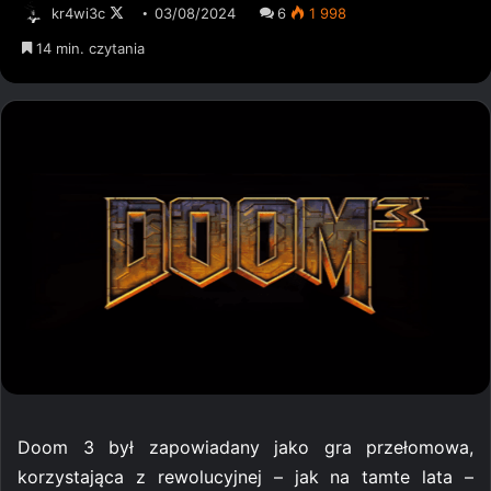
kr4wi3c
Follow
03/08/2024
6
1 998
on
14 min. czytania
X
Doom 3 był zapowiadany jako gra przełomowa,
korzystająca z rewolucyjnej – jak na tamte lata –