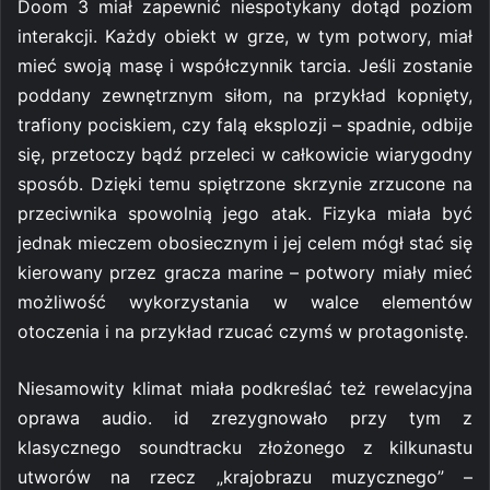
Doom 3 miał zapewnić niespotykany dotąd poziom
interakcji. Każdy obiekt w grze, w tym potwory, miał
mieć swoją masę i współczynnik tarcia. Jeśli zostanie
poddany zewnętrznym siłom, na przykład kopnięty,
trafiony pociskiem, czy falą eksplozji – spadnie, odbije
się, przetoczy bądź przeleci w całkowicie wiarygodny
sposób. Dzięki temu spiętrzone skrzynie zrzucone na
przeciwnika spowolnią jego atak. Fizyka miała być
jednak mieczem obosiecznym i jej celem mógł stać się
kierowany przez gracza marine – potwory miały mieć
możliwość wykorzystania w walce elementów
otoczenia i na przykład rzucać czymś w protagonistę.
Niesamowity klimat miała podkreślać też rewelacyjna
oprawa audio. id zrezygnowało przy tym z
klasycznego soundtracku złożonego z kilkunastu
utworów na rzecz „krajobrazu muzycznego” –