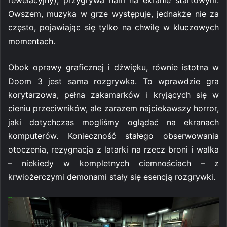
rewelacyjny), przygrywa nam na ekranie startowym.
Owszem, muzyka w grze występuje, jednakże nie za
często, pojawiając się tylko na chwilę w kluczowych
momentach.
Obok oprawy graficznej i dźwięku, równie istotna w
Doom 3 jest sama rozgrywka. To wprawdzie gra
korytarzowa, pełna zakamarków i kryjących się w
cieniu przeciwników, ale zarazem najciekawszy horror,
jaki dotychczas mogliśmy oglądać na ekranach
komputerów. Konieczność stałego obserwowania
otoczenia, rezygnacja z latarki na rzecz broni i walka
– niekiedy w kompletnych ciemnościach – z
krwiożerczymi demonami stały się esencją rozgrywki.