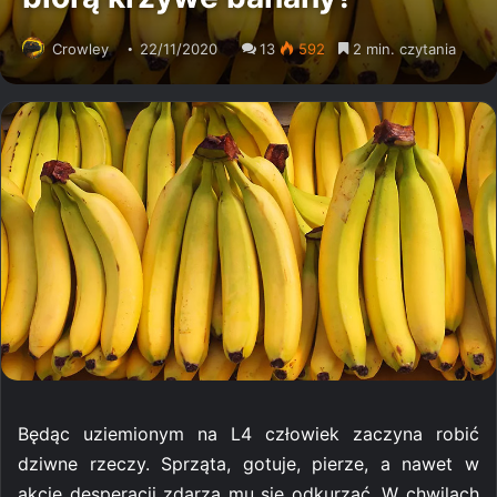
Crowley
22/11/2020
13
592
2 min. czytania
Będąc uziemionym na L4 człowiek zaczyna robić
dziwne rzeczy. Sprząta, gotuje, pierze, a nawet w
akcie desperacji zdarza mu się odkurzać. W chwilach