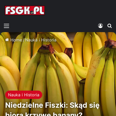
Menu
Zalogu
S
Home
/
Nauka i Historia
Nauka i Historia
Niedzielne Fiszki: Skąd się
biorą krzywe banany?