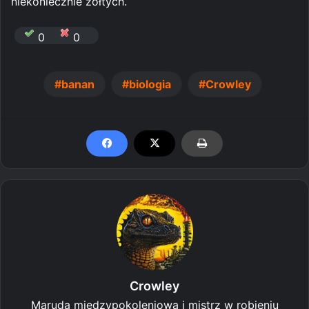
niekoniecznie żółtych.
0
0
banan
biologia
Crowley
Crowley
Maruda międzypokoleniowa i mistrz w robieniu