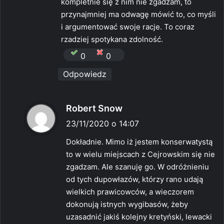
kompletnie się z nim nie zgadzam, to
przynajmniej ma odwagę mówić to, co myśli
i argumentować swoje racje. To coraz
rzadziej spotykana zdolność.
0
0
Odpowiedz
p
Robert Snow
i
23/11/2020 o 14:07
s
Dokładnie. Mimo iż jestem konserwatystą
z
to w wielu miejscach z Cejrowskim się nie
e
zgadzam. Ale szanuję go. W odróżnieniu
:
od tych dupowłazów, którzy rano udają
wielkich prawicowców, a wieczorem
dokonują istnych wygibasów, żeby
uzasadnić jakiś kolejny kretyński, lewacki