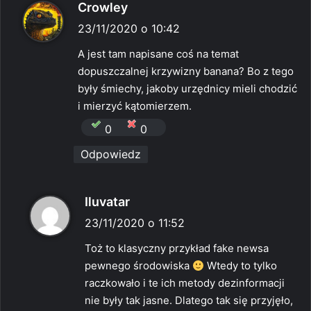
p
Crowley
i
23/11/2020 o 10:42
s
A jest tam napisane coś na temat
z
dopuszczalnej krzywizny banana? Bo z tego
e
były śmiechy, jakoby urzędnicy mieli chodzić
:
i mierzyć kątomierzem.
0
0
Odpowiedz
p
Iluvatar
i
23/11/2020 o 11:52
s
Toż to klasyczny przykład fake newsa
z
pewnego środowiska
Wtedy to tylko
e
raczkowało i te ich metody dezinformacji
:
nie były tak jasne. Dlatego tak się przyjęło,