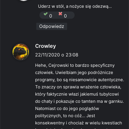
s
Uderz w stół, a nożyce się odezwą…
z
0
0
e
Odpowiedz
:
p
Crowley
i
22/11/2020 o 23:08
s
Hehe, Cejrowski to bardzo specyficzny
z
człowiek. Uwielbiam jego podróżnicze
e
programy, bo są niesamowicie autentyczne.
:
To znaczy on sprawia wrażenie człowieka,
który faktycznie włazi jakiemuś tubylcowi
do chaty i pokazuje co tamten ma w garnku.
Natomiast co do jego poglądów
politycznych, to no cóż… Jest
konsekwentny i chociaż w wielu kwestiach