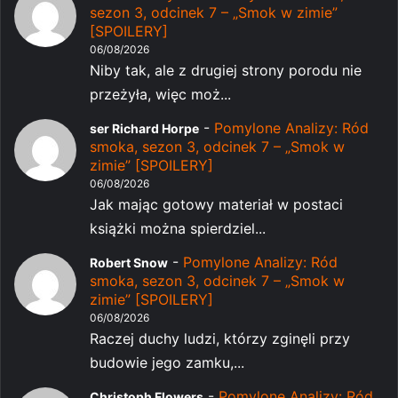
sezon 3, odcinek 7 – „Smok w zimie”
[SPOILERY]
06/08/2026
Niby tak, ale z drugiej strony porodu nie
przeżyła, więc moż...
-
Pomylone Analizy: Ród
ser Richard Horpe
smoka, sezon 3, odcinek 7 – „Smok w
zimie” [SPOILERY]
06/08/2026
Jak mając gotowy materiał w postaci
książki można spierdziel...
-
Pomylone Analizy: Ród
Robert Snow
smoka, sezon 3, odcinek 7 – „Smok w
zimie” [SPOILERY]
06/08/2026
Raczej duchy ludzi, którzy zginęli przy
budowie jego zamku,...
-
Pomylone Analizy: Ród
Christoph Flowers