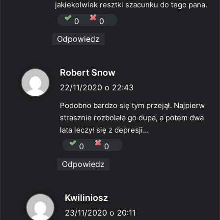
e
jakiekolwiek resztki szacunku do tego pana.
:
0
0
Odpowiedz
p
Robert Snow
i
22/11/2020 o 22:43
s
Podobno bardzo się tym przejął. Najpierw
z
strasznie rozbolała go dupa, a potem dwa
e
lata leczył się z depresji…
:
0
0
Odpowiedz
p
Kwiliniosz
i
23/11/2020 o 20:11