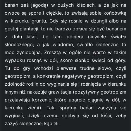
banan zaś jagodą) w dużych kiściach, a że jak na
owoce są spore i ciężkie, to zwisają sobie końcówką
w kierunku gruntu. Gdy się rośnie w dżungli albo na
gęstej plantacji, to nie bardzo opłaca się być bananem
z dołu kiści, bo tam dociera niewiele światła
słonecznego, a jak wiadomo, światło słoneczne to
moc życiodajna. Zresztą w ogóle nie warto w takim
wypadku rosnąć w dół, skoro słonko świeci od góry.
Tu do gry wchodzi pierwsze trudne słowo, czyli
geotropizm, a konkretnie negatywny geotropizm, czyli
zdolność roślin do wyginania się i rośnięcia w kierunku
innym niż nakazuje grawitacja (pozytywny geotropizm
przejawiają korzenie, które uparcie ciągnie w dół, w
kierunku ziemi). Taki sprytny banan zaczyna się
wyginać, dzięki czemu odchyla się od kiści, żeby
zażyć słonecznej kąpieli.