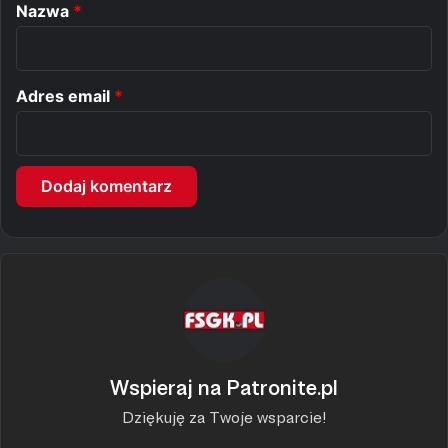
r
Nazwa
*
z
*
Adres email
*