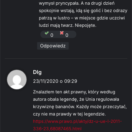
wymysł pryncypała. A na drugi dzień
spokojnie wstają, idą się golić i bez odrazy
patrzą w lustro – w miejsce gdzie uczciwi
ludzi mają twarz. Niepojęte.
0
0
Odpowiedz
p
Dlg
i
23/11/2020 o 09:29
s
Znalazłem ten akt prawny, który według
z
autora obala legendę, że Unia regulowała
e
krzywiznę bananów. Każdy może przeczytać,
:
czy nie ma prawdy w tej legendzie.
https://www.prawo.pl/akty/dz-u-ue-l-2011-
336-23,68087465.html