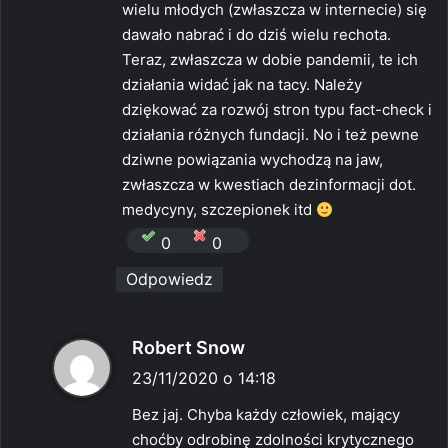
wielu młodych (zwłaszcza w internecie) się
dawało nabrać i do dziś wielu rechota.
Teraz, zwłaszcza w dobie pandemii, te ich
działania widać jak na tacy. Należy
dziękować za rozwój stron typu fact-check i
działania różnych fundacji. No i też pewne
dziwne powiązania wychodzą na jaw,
zwłaszcza w kwestiach dezinformacji dot.
medycyny, szczepionek itd
0
0
Odpowiedz
p
Robert Snow
i
23/11/2020 o 14:18
s
Bez jaj. Chyba każdy człowiek, mający
z
choćby odrobinę zdolności krytycznego