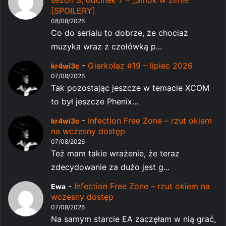
sezon 3, odcinek 7 – „Smok w zimie”
[SPOILERY]
08/08/2026
Co do serialu to dobrze, że chociaż
muzyka wraz z czołówką p...
-
Gierkołaz #19 – lipiec 2026
kr4wi3c
07/08/2026
Tak pozostając jeszcze w temacie XCOM
to był jeszcze Phenix...
-
Infection Free Zone – rzut okiem
kr4wi3c
na wczesny dostęp
07/08/2026
Też mam takie wrażenie, że teraz
zdecydowanie za dużo jest g...
-
Infection Free Zone – rzut okiem na
Ewa
wczesny dostęp
07/08/2026
Na samym starcie EA zaczęłam w nią grać,