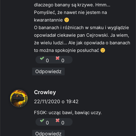
z
dlaczego banany są krzywe. Hmm…
e
Pomyśleć, że nawet nie jestem na
:
kwarantannie
O bananach i różnicach w smaku i wyglądzie
opowiadał ciekawie pan Cejrowski. Ja wiem,
że wielu ludzi… Ale jak opowiada o bananach
to można spokojnie posłuchać
0
0
Odpowiedz
p
Crowley
i
22/11/2020 o 19:42
s
FSGK: ucząc bawi, bawiąc uczy.
z
0
0
e
Odpowiedz
: