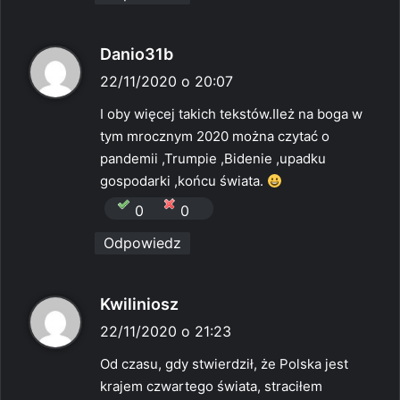
p
Danio31b
i
22/11/2020 o 20:07
s
I oby więcej takich tekstów.Ileż na boga w
z
tym mrocznym 2020 można czytać o
e
pandemii ,Trumpie ,Bidenie ,upadku
:
gospodarki ,końcu świata.
0
0
Odpowiedz
p
Kwiliniosz
i
22/11/2020 o 21:23
s
Od czasu, gdy stwierdził, że Polska jest
z
krajem czwartego świata, straciłem