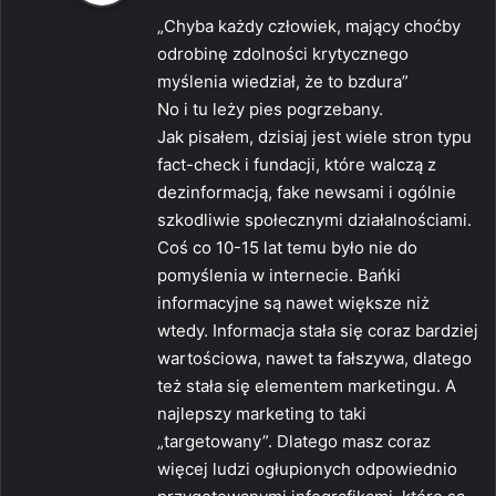
s
„Chyba każdy człowiek, mający choćby
z
odrobinę zdolności krytycznego
e
myślenia wiedział, że to bzdura”
:
No i tu leży pies pogrzebany.
Jak pisałem, dzisiaj jest wiele stron typu
fact-check i fundacji, które walczą z
dezinformacją, fake newsami i ogólnie
szkodliwie społecznymi działalnościami.
Coś co 10-15 lat temu było nie do
pomyślenia w internecie. Bańki
informacyjne są nawet większe niż
wtedy. Informacja stała się coraz bardziej
wartościowa, nawet ta fałszywa, dlatego
też stała się elementem marketingu. A
najlepszy marketing to taki
„targetowany”. Dlatego masz coraz
więcej ludzi ogłupionych odpowiednio