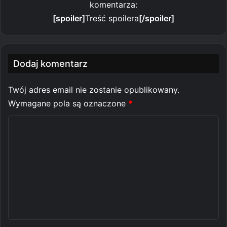
komentarza:
[spoiler]
Treść spoilera
[/spoiler]
Dodaj komentarz
Twój adres email nie zostanie opublikowany.
Wymagane pola są oznaczone
*
K
o
m
e
n
t
a