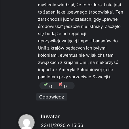
e
myślenia wiedział, że to bzdura. I nie jest
:
to żaden fake „pewnego środowiska”. Ten
żart chodził już w czasach, gdy „pewne
środowiska” jeszcze nie istniały. Zaczęło
się bodajże od regulacji
uprzywilejowującej import bananów do
Unii z krajów będących ich byłymi
koloniami, ewentualnie w jakichś tam
związkach z krajami Unii, na niekorzyść
importu z Ameryki Południowej (o ile
pamiętam przy sprzeciwie Szwecji).
0
0
Odpowiedz
p
Iluvatar
i
23/11/2020 o 15:56