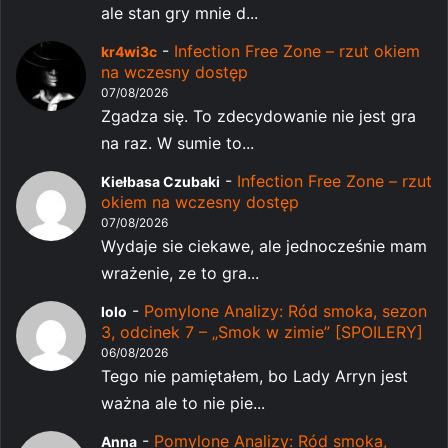
ale stan gry mnie d...
-
Infection Free Zone – rzut okiem
kr4wi3c
na wczesny dostęp
07/08/2026
Zgadza się. To zdecydowanie nie jest gra
na raz. W sumie to...
-
Infection Free Zone – rzut
Kiełbasa Czubaki
okiem na wczesny dostęp
07/08/2026
Wydaje sie ciekawe, ale jednocześnie mam
wrażenie, ze to gra...
-
Pomylone Analizy: Ród smoka, sezon
lolo
3, odcinek 7 – „Smok w zimie” [SPOILERY]
06/08/2026
Tego nie pamiętałem, bo Lady Arryn jest
ważna ale to nie pie...
-
Pomylone Analizy: Ród smoka,
Anna