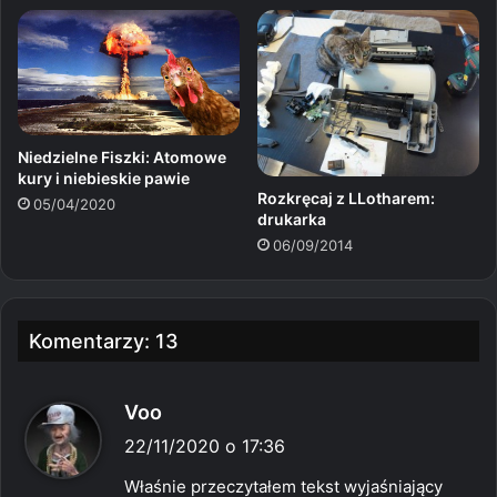
Niedzielne Fiszki: Atomowe
kury i niebieskie pawie
Rozkręcaj z LLotharem:
05/04/2020
drukarka
06/09/2014
Komentarzy: 13
p
Voo
i
22/11/2020 o 17:36
s
Właśnie przeczytałem tekst wyjaśniający