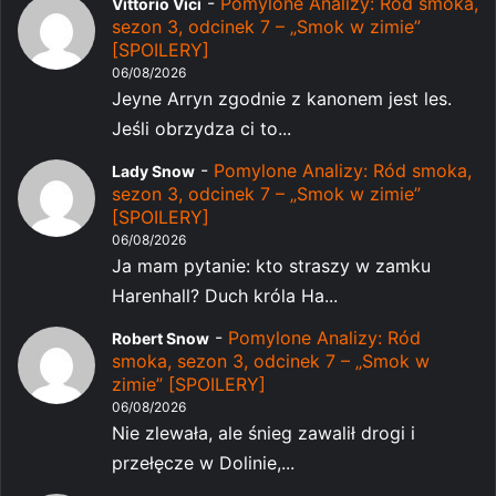
-
Pomylone Analizy: Ród smoka,
Vittorio Vici
sezon 3, odcinek 7 – „Smok w zimie”
[SPOILERY]
06/08/2026
Jeyne Arryn zgodnie z kanonem jest les.
Jeśli obrzydza ci to...
-
Pomylone Analizy: Ród smoka,
Lady Snow
sezon 3, odcinek 7 – „Smok w zimie”
[SPOILERY]
06/08/2026
Ja mam pytanie: kto straszy w zamku
Harenhall? Duch króla Ha...
-
Pomylone Analizy: Ród
Robert Snow
smoka, sezon 3, odcinek 7 – „Smok w
zimie” [SPOILERY]
06/08/2026
Nie zlewała, ale śnieg zawalił drogi i
przełęcze w Dolinie,...