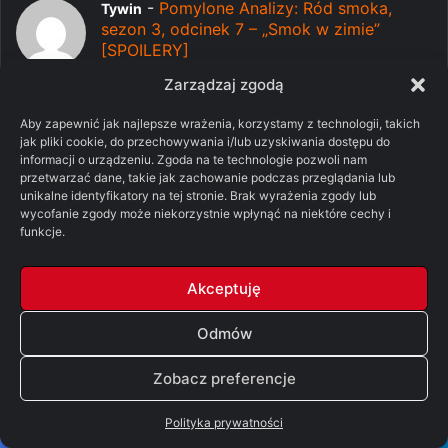
-
Pomylone Analizy: Ród smoka,
Tywin
sezon 3, odcinek 7 – „Smok w zimie”
[SPOILERY]
06/08/2026
Zarządzaj zgodą
Serial właśnie przeskoczł smoka i zmierza
w coraz głupszym k...
Aby zapewnić jak najlepsze wrażenia, korzystamy z technologii, takich
jak pliki cookie, do przechowywania i/lub uzyskiwania dostępu do
-
Pomylone Analizy: Ród
Robert Snow
informacji o urządzeniu. Zgoda na te technologie pozwoli nam
przetwarzać dane, takie jak zachowanie podczas przeglądania lub
smoka, sezon 3, odcinek 7 – „Smok w
unikalne identyfikatory na tej stronie. Brak wyrażenia zgody lub
zimie” [SPOILERY]
wycofanie zgody może niekorzystnie wpłynąć na niektóre cechy i
05/08/2026
funkcje.
Będzie jeszcze jedna odmiana sytuacji, ale
musiałbym tu pope...
Akceptuję
-
Pomylone Analizy: Ród
Man_of_lowicz
smoka, sezon 3, odcinek 7 – „Smok w
Odmów
zimie” [SPOILERY]
05/08/2026
Zobacz preferencje
no ale w serialu już zebrali. o czym więc
będzie oststni sez...
Polityka prywatności