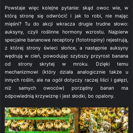
Powstaje więc kolejne pytanie: skąd owoc wie, w
którą stronę się odwrócić i jak to robi, nie mając
mięśni? Tu do akcji wkracza drugie trudne słowo:
auksyny, czyli roślinne hormony wzrostu. Najpierw
specjalne bananowe receptory (fototropiny) rejestrują,
z której strony świeci słońce, a następnie auksyny
wędrują w cień, powodując szybszy przyrost banana
od strony skrytej w mroku. Dzięki temu
mechanizmowi (który działa analogicznie także u
innych roślin, ale na ogół dotyczy raczej liści i gałęzi,
niż samych owoców) porządny banan ma
odpowiednią krzywiznę i jest słodki, bo opalony.