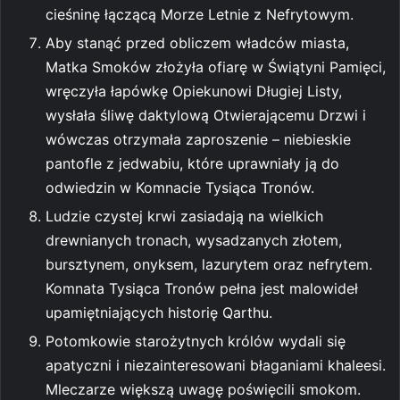
cieśninę łączącą Morze Letnie z Nefrytowym.
Aby stanąć przed obliczem władców miasta,
Matka Smoków złożyła ofiarę w Świątyni Pamięci,
wręczyła łapówkę Opiekunowi Długiej Listy,
wysłała śliwę daktylową Otwierającemu Drzwi i
wówczas otrzymała zaproszenie – niebieskie
pantofle z jedwabiu, które uprawniały ją do
odwiedzin w Komnacie Tysiąca Tronów.
Ludzie czystej krwi zasiadają na wielkich
drewnianych tronach, wysadzanych złotem,
bursztynem, onyksem, lazurytem oraz nefrytem.
Komnata Tysiąca Tronów pełna jest malowideł
upamiętniających historię Qarthu.
Potomkowie starożytnych królów wydali się
apatyczni i niezainteresowani błaganiami khaleesi.
Mleczarze większą uwagę poświęcili smokom.