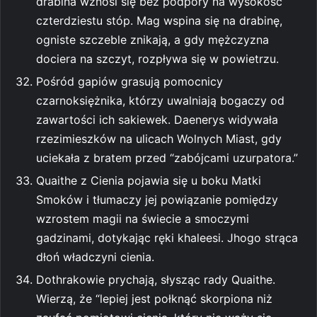
drabina wznosi się bez podpory na wysokość
czterdziestu stóp. Mag wspina się na drabinę,
ogniste szczeble znikają, a gdy mężczyzna
dociera na szczyt, rozpływa się w powietrzu.
Pośród gapiów grasują pomocnicy
czarnoksiężnika, którzy uwalniają bogaczy od
zawartości ich sakiewek. Daenerys widywała
rzezimieszków na ulicach Wolnych Miast, gdy
uciekała z bratem przed “zabójcami uzurpatora.”
Quaithe z Cienia pojawia się u boku Matki
Smoków i tłumaczy jej powiązanie pomiędzy
wzrostem magii na świecie a smoczymi
gadzinami, dotykając ręki khaleesi. Jhogo strąca
dłoń władczyni cienia.
Dothrakowie prychają, słysząc rady Quaithe.
Wierzą, że “lepiej jest połknąć skorpiona niż