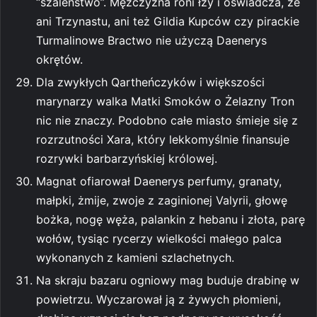
“szaleństwo”. Mężczyzna roni łzy i oświadcza, że
ani Trzynastu, ani też Gildia Kupców czy pirackie
Turmalinowe Bractwo nie użyczą Daenerys
okrętów.
Dla zwykłych Qartheńczyków i większości
marynarzy walka Matki Smoków o Żelazny Tron
nic nie znaczy. Podobno całe miasto śmieje się z
rozrzutności Xara, który lekkomyślnie finansuje
rozrywki barbarzyńskiej królowej.
Magnat ofiarował Daenerys perfumy, granaty,
małpki, żmije, zwoje z zaginionej Valyrii, głowę
bożka, nogę węża, palankin z hebanu i złota, parę
wołów, tysiąc rycerzy wielkości małego palca
wykonanych z kamieni szlachetnych.
Na skraju bazaru ogniowy mag buduje drabinę w
powietrzu. Wyczarował ją z żywych płomieni,