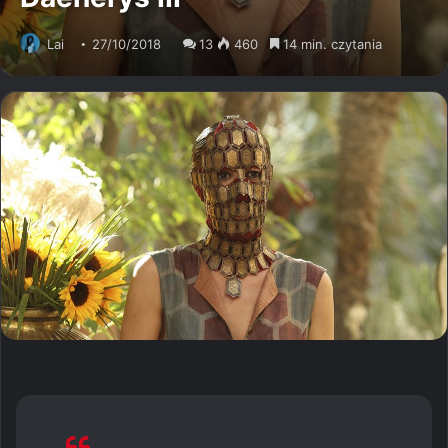
Lai
27/10/2018
13
460
14 min. czytania