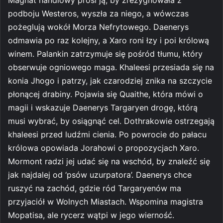
podboju Westeros, wyszła za niego, a wówczas
pożeglują wokół Morza Nefrytowego. Daenerys
odmawia po raz kolejny, a Xaro roni łzy i poi królową
winem. Palankin zatrzymuje się pośród tłumu, który
obserwuje ogniowego maga. Khaleesi przesiada się na
konia Jhogo i patrzy, jak czarodziej znika na szczycie
płonącej drabiny. Pojawia się Quaithe, która mówi o
magii i wskazuje Daenerys Targaryen drogę, którą
musi wybrać, by osiągnąć cel. Dothrakowie ostrzegają
khaleesi przed ludźmi cienia. Po powrocie do pałacu
królowa opowiada Jorahowi o propozycjach Xaro.
Mormont radzi jej udać się na wschód, by znaleźć się
jak najdalej od ‘psów uzurpatora’. Daenerys chce
ruszyć na zachód, gdzie ród Targaryenów ma
przyjaciół w Wolnych Miastach. Wspomina magistra
Mopatisa, ale rycerz wątpi w jego wierność.