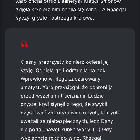
Xaro chciał otruć Daenerys? Matka Smoków
zdjęła kołnierz nim napiła się wina… A Rhaegal
syczy, gryzie i ostrzega królową.
Ciasny, srebrzysty kołnierz ocierał jej
szyję. Odpięła go i odrzuciła na bok.
Wprawiono w niego zaczarowany
ametyst. Xaro przysięgał, że ochroni ją
przed wszelkimi truciznami. Ludzie
czystej krwi słynęli z tego, że zwykli
częstować zatrutym winem tych, których
uważali za niebezpiecznych, lecz Dany
nie podali nawet kubka wody. (…) Gdy
wyciągnęła rękę po wino, Rhaegal