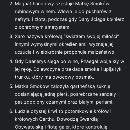
Magnat handlowy częstuje Matkę Smoków
rubinowym winem. Wlewa je do pucharów z
nefrytu i złota, podczas gdy Dany ściąga kołnierz
z ochronnym ametystem.
Xaro nazywa królową “światłem swojej miłości” i
innymi wymyślnymi określeniami, wyznaje jej
uczucia i wielokrotnie proponuje małżeństwo.
Gdy Daenerys sięga po wino, Rhaegal wbija kły w
jej rękę. Dziewczyna przekłada smoka i upija łyk
trunku, który ma owocowy posmak.
Matka Smoków założyła qartheńską suknię
odsłaniającą jedną pierś, posrebrzane sandały i
pas zdobiony czarnymi oraz białymi perłami.
Ludzie czystej krwi to potomkowie królów i
królowych Qarthu. Dowodzą Gwardią
Obywatelską i flotą galer, które kontrolują