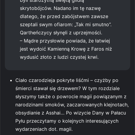
byli starożytną świętą gildią
skrytobójców. Nadano im tę nazwę
dlatego, że przed zabójstwem zawsze
szeptali swym ofiarom: „Tak mi smutno”.
Qartheńczycy słynęli z uprzejmości.
– Mądre przysłowie powiada, że łatwiej
jest wydoić Kamienną Krowę z Faros niż
wydusić złoto z ludzi czystej krwi.
Ciało czarodzieja pokryte liśćmi – czyżby po
śmierci stawał się drzewem? W tym rozdziale
słyszymy także o powrocie magii powiązanym z
narodzinami smoków, zaczarowanych klejnotach,
obsydianie z Asshai… Po wizycie Dany w Pałacu
Pyłu przeczytamy o kolejnych interesujących
wydarzeniach dot. magii.