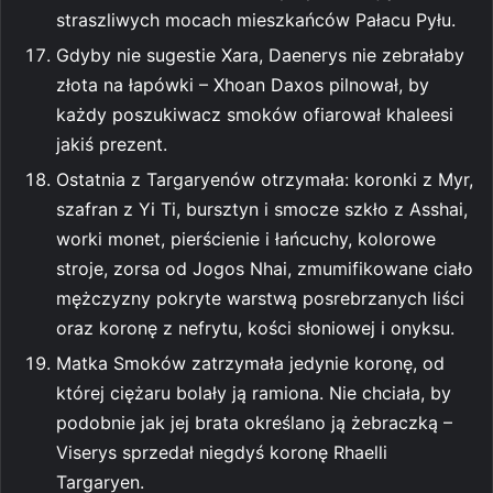
straszliwych mocach mieszkańców Pałacu Pyłu.
Gdyby nie sugestie Xara, Daenerys nie zebrałaby
złota na łapówki – Xhoan Daxos pilnował, by
każdy poszukiwacz smoków ofiarował khaleesi
jakiś prezent.
Ostatnia z Targaryenów otrzymała: koronki z Myr,
szafran z Yi Ti, bursztyn i smocze szkło z Asshai,
worki monet, pierścienie i łańcuchy, kolorowe
stroje, zorsa od Jogos Nhai, zmumifikowane ciało
mężczyzny pokryte warstwą posrebrzanych liści
oraz koronę z nefrytu, kości słoniowej i onyksu.
Matka Smoków zatrzymała jedynie koronę, od
której ciężaru bolały ją ramiona. Nie chciała, by
podobnie jak jej brata określano ją żebraczką –
Viserys sprzedał niegdyś koronę Rhaelli
Targaryen.