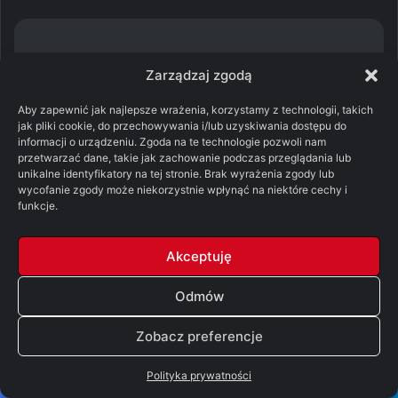
Zarządzaj zgodą
Aby zapewnić jak najlepsze wrażenia, korzystamy z technologii, takich
– W takim razie muszę posłuchać rady
jak pliki cookie, do przechowywania i/lub uzyskiwania dostępu do
Pyata Pree i odwiedzić
informacji o urządzeniu. Zgoda na te technologie pozwoli nam
przetwarzać dane, takie jak zachowanie podczas przeglądania lub
czarnoksiężników.
unikalne identyfikatory na tej stronie. Brak wyrażenia zgody lub
Magnat handlowy wyprostował się nagle.
wycofanie zgody może niekorzystnie wpłynąć na niektóre cechy i
funkcje.
– Pyat Pree ma sine usta, a prawdę
mówią ci, którzy powiadają, że z sinych
Akceptuję
ust wydobywają się jedynie kłamstwa.
Wysłuchaj mądrości tego, kto cię kocha.
Odmów
Czarnoksiężnicy to zgorzkniałe istoty,
które jedzą pył i piją cienie. Nic ci nie
Zobacz preferencje
dadzą. Nie mają nic do dania.
Polityka prywatności