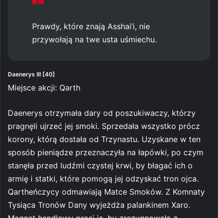
Prawdy, które znają Asshai’i, nie
przywołają na twe usta uśmiechu.
Daenerys III [40]
Miejsce akcji: Qarth
Daenerys otrzymała dary od poszukiwaczy, którzy
pragnęli ujrzeć jej smoki. Sprzedała wszystko prócz
korony, którą dostała od Trzynastu. Uzyskane w ten
sposób pieniądze przeznaczyła na łapówki, po czym
stanęła przed ludźmi czystej krwi, by błagać ich o
armię i statki, które pomogą jej odzyskać tron ojca.
Qartheńczycy odmawiają Matce Smoków. Z Komnaty
Tysiąca Tronów Dany wyjeżdża palankinem Xaro.
Magnat handlowy prosi ją, by zrezygnowała z