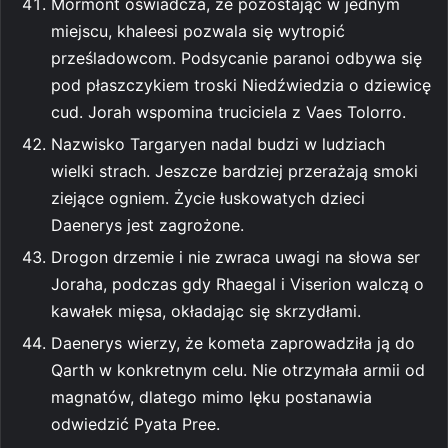
Mormont oświadcza, że pozostając w jednym
miejscu, khaleesi pozwala się wytropić
prześladowcom. Podsycanie paranoi odbywa się
pod płaszczykiem troski Niedźwiedzia o dziewicę
cud. Jorah wspomina truciciela z Vaes Tolorro.
Nazwisko Targaryen nadal budzi w ludziach
wielki strach. Jeszcze bardziej przerażają smoki
ziejące ogniem. Życie łuskowatych dzieci
Daenerys jest zagrożone.
Drogon drzemie i nie zwraca uwagi na słowa ser
Joraha, podczas gdy Rhaegal i Viserion walczą o
kawałek mięsa, okładając się skrzydłami.
Daenerys wierzy, że kometa zaprowadziła ją do
Qarth w konkretnym celu. Nie otrzymała armii od
magnatów, dlatego mimo lęku postanawia
odwiedzić Pyata Pree.