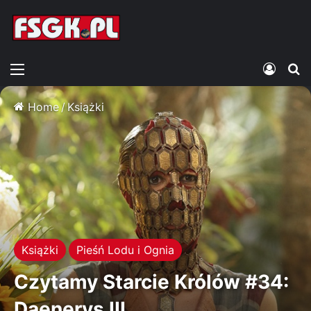
Menu
Zalogu
S
Home
/
Książki
Książki
Pieśń Lodu i Ognia
Czytamy Starcie Królów #34:
Daenerys III