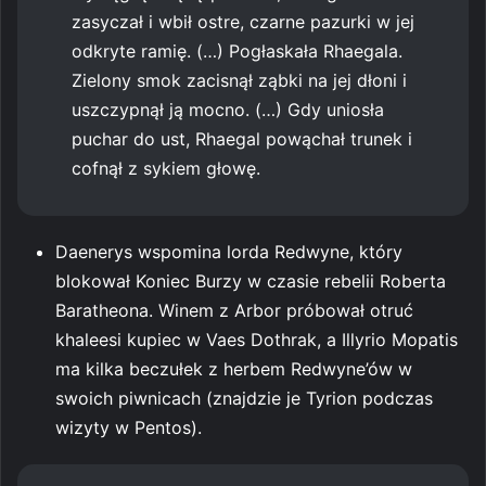
zasyczał i wbił ostre, czarne pazurki w jej
odkryte ramię. (…) Pogłaskała Rhaegala.
Zielony smok zacisnął ząbki na jej dłoni i
uszczypnął ją mocno. (…) Gdy uniosła
puchar do ust, Rhaegal powąchał trunek i
cofnął z sykiem głowę.
Daenerys wspomina lorda Redwyne, który
blokował Koniec Burzy w czasie rebelii Roberta
Baratheona. Winem z Arbor próbował otruć
khaleesi kupiec w Vaes Dothrak, a Illyrio Mopatis
ma kilka beczułek z herbem Redwyne’ów w
swoich piwnicach (znajdzie je Tyrion podczas
wizyty w Pentos).