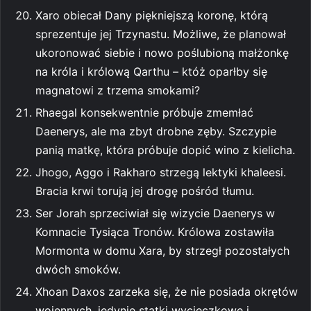
Xaro obiecał Dany piękniejszą koronę, którą
sprezentuje jej Trzynastu. Możliwe, że planował
ukoronować siebie i nowo poślubioną małżonkę
na króla i królową Qarthu – któż oparłby się
magnatowi z trzema smokami?
Rhaegal konsekwentnie próbuje zmemłać
Daenerys, ale ma zbyt drobne zęby. Szczypie
panią matkę, która próbuje dopić wino z kielicha.
Jhogo, Aggo i Rakharo strzegą lektyki khaleesi.
Bracia krwi torują jej drogę pośród tłumu.
Ser Jorah sprzeciwiał się wizycie Daenerys w
Komnacie Tysiąca Tronów. Królowa zostawiła
Mormonta w domu Xara, by strzegł pozostałych
dwóch smoków.
Xhoan Daxos zarzeka się, że nie posiada okrętów
wojennych, jedynie statki wycieczkowe i