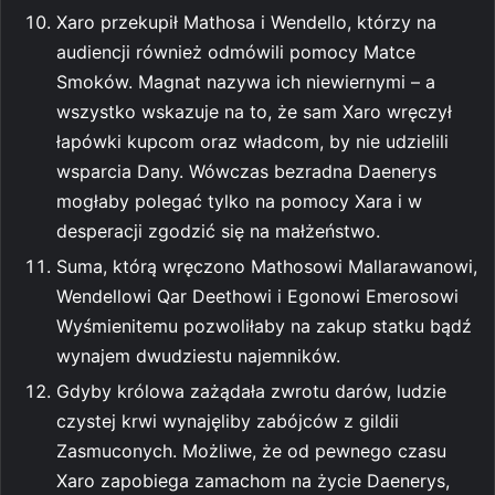
Xaro przekupił Mathosa i Wendello, którzy na
audiencji również odmówili pomocy Matce
Smoków. Magnat nazywa ich niewiernymi – a
wszystko wskazuje na to, że sam Xaro wręczył
łapówki kupcom oraz władcom, by nie udzielili
wsparcia Dany. Wówczas bezradna Daenerys
mogłaby polegać tylko na pomocy Xara i w
desperacji zgodzić się na małżeństwo.
Suma, którą wręczono Mathosowi Mallarawanowi,
Wendellowi Qar Deethowi i Egonowi Emerosowi
Wyśmienitemu pozwoliłaby na zakup statku bądź
wynajem dwudziestu najemników.
Gdyby królowa zażądała zwrotu darów, ludzie
czystej krwi wynajęliby zabójców z gildii
Zasmuconych. Możliwe, że od pewnego czasu
Xaro zapobiega zamachom na życie Daenerys,