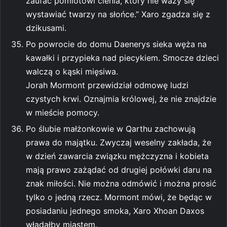
zaufać pomiotowi cienia, który nie waży się
wystawiać twarzy na słońce.” Xaro zgadza się z
dzikusami.
Po powrocie do domu Daenerys sieka węża na
kawałki i przypieka nad piecykiem. Smocze dzieci
walczą o kąski mięsiwa.
Jorah Mormont przewidział odmowę ludzi
czystych krwi. Oznajmia królowej, że nie znajdzie
w mieście pomocy.
Po ślubie małżonkowie w Qarthu zachowują
prawa do majątku. Zwyczaj weselny zakłada, że
w dzień zawarcia związku mężczyzna i kobieta
mają prawo zażądać od drugiej połówki daru na
znak miłości. Nie można odmówić i można prosić
tylko o jedną rzecz. Mormont mówi, że będąc w
posiadaniu jednego smoka, Xaro Xhoan Daxos
władałby miastem.