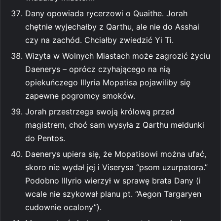
Dany opowiada rycerzowi o Quaithe. Jorah
chętnie wyjechałby z Qarthu, ale nie do Asshai
czy na zachód. Chciałby zwiedzić Yi Ti.
Wizyta w Wolnych Miastach może zagrozić życiu
Daenerys – oprócz czyhającego na nią
opiekuńczego Illyria Mopatisa pojawiliby się
zapewne pogromcy smoków.
Jorah przestrzega swoją królową przed
magistrem, choć sam wysyła z Qarthu meldunki
do Pentos.
Daenerys upiera się, że Mopatisowi można ufać,
skoro nie wydał jej i Viserysa “psom uzurpatora.”
Podobno Illyrio wierzył w sprawę brata Dany (i
wcale nie szykował planu pt. “Aegon Targaryen
cudownie ocalony”).