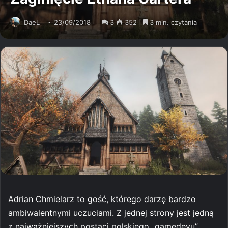
DaeL
23/09/2018
3
352
3 min. czytania
Adrian Chmielarz to gość, którego darzę bardzo
ambiwalentnymi uczuciami. Z jednej strony jest jedną
z najważniejszych postaci polskiego „gamedevu”,