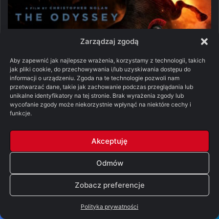
Zarządzaj zgodą
Aby zapewnić jak najlepsze wrażenia, korzystamy z technologii, takich
Filmy
jak pliki cookie, do przechowywania i/lub uzyskiwania dostępu do
informacji o urządzeniu. Zgoda na te technologie pozwoli nam
Odyseja (2026)
przetwarzać dane, takie jak zachowanie podczas przeglądania lub
unikalne identyfikatory na tej stronie. Brak wyrażenia zgody lub
03/08/2026
wycofanie zgody może niekorzystnie wpłynąć na niektóre cechy i
funkcje.
Minionki i straszydła (2026)
26/07/2026
Akceptuję
Odmów
Nocna zmiana #3 – najciekawsze
filmy o zombie ostatnich lat
Zobacz preferencje
20/07/2026
Polityka prywatności
Baw się dobrze i przeżyj (2025)