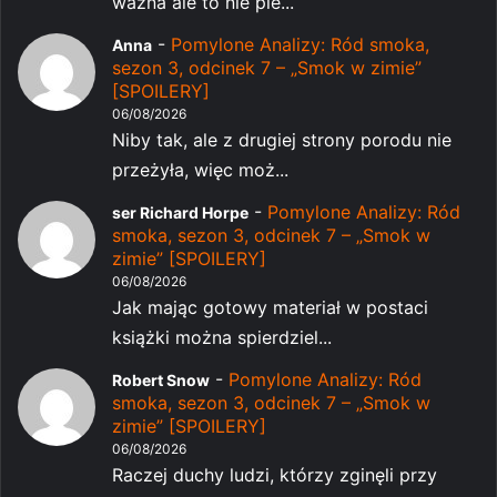
ważna ale to nie pie...
-
Pomylone Analizy: Ród smoka,
Anna
sezon 3, odcinek 7 – „Smok w zimie”
[SPOILERY]
06/08/2026
Niby tak, ale z drugiej strony porodu nie
przeżyła, więc moż...
-
Pomylone Analizy: Ród
ser Richard Horpe
smoka, sezon 3, odcinek 7 – „Smok w
zimie” [SPOILERY]
06/08/2026
Jak mając gotowy materiał w postaci
książki można spierdziel...
-
Pomylone Analizy: Ród
Robert Snow
smoka, sezon 3, odcinek 7 – „Smok w
zimie” [SPOILERY]
06/08/2026
Raczej duchy ludzi, którzy zginęli przy