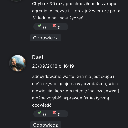
Chyba z 30 razy podchodziłem do zakupu i
z
ogrania tej pozycji… teraz już wiem że po raz
e
31 ląduje na liście życzeń…
:
0
0
Odpowiedz
p
DaeL
i
23/09/2018 o 16:19
s
Zdecydowanie warto. Gra nie jest długa i
z
dość często ląduje na wyprzedażach, więc
e
niewielkim kosztem (pieniężno-czasowym)
:
można zgłębić naprawdę fantastyczną
opowieść.
0
0
Odpowiedz