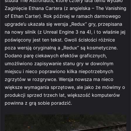
studia The Astronauts, które cztery lata temu wydało
Zaginięcie Ethana Cartera (z angielska – The Vanishing
of Ethan Carter). Rok później w ramach darmowego
upgrade’u ukazała się wersja „Redux” gry, przepisana
na nowy silnik (z Unreal Engine 3 na 4), i to właśnie jej
poświęcony jest ten tekst. Gwoli ścisłości różnice
poza wersją oryginalną a „Redux” są kosmetyczne.
Dodano parę ciekawych efektów graficznych,
umożliwiono zapisywanie stanu gry w dowolnym
miejscu i nieco poprawiono kilka niepotrzebnych
zgrzytów w rozgrywce. Wersja nowsza ma nieco
większe wymagania sprzętowe, ale jako że mówimy o
produkcji sprzed trzech lat, większość komputerów
powinna z grą sobie poradzić.