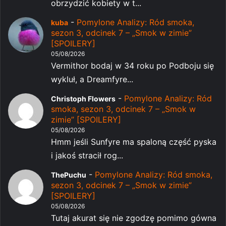
obrzydzić kobiety w t...
-
Pomylone Analizy: Ród smoka,
kuba
sezon 3, odcinek 7 – „Smok w zimie”
[SPOILERY]
05/08/2026
Vermithor bodaj w 34 roku po Podboju się
wykluł, a Dreamfyre...
-
Pomylone Analizy: Ród
Christoph Flowers
smoka, sezon 3, odcinek 7 – „Smok w
zimie” [SPOILERY]
05/08/2026
Hmm jeśli Sunfyre ma spaloną część pyska
i jakoś stracił rog...
-
Pomylone Analizy: Ród smoka,
ThePuchu
sezon 3, odcinek 7 – „Smok w zimie”
[SPOILERY]
05/08/2026
Tutaj akurat się nie zgodzę pomimo gówna