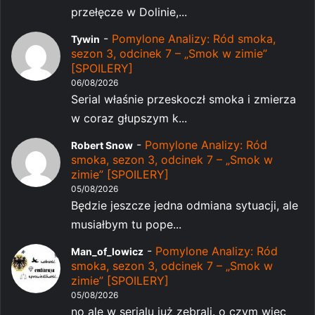
przełęcze w Dolinie,...
-
Pomylone Analizy: Ród smoka,
Tywin
sezon 3, odcinek 7 – „Smok w zimie”
[SPOILERY]
06/08/2026
Serial właśnie przeskoczł smoka i zmierza
w coraz głupszym k...
-
Pomylone Analizy: Ród
Robert Snow
smoka, sezon 3, odcinek 7 – „Smok w
zimie” [SPOILERY]
05/08/2026
Będzie jeszcze jedna odmiana sytuacji, ale
musiałbym tu pope...
-
Pomylone Analizy: Ród
Man_of_lowicz
smoka, sezon 3, odcinek 7 – „Smok w
zimie” [SPOILERY]
05/08/2026
no ale w serialu już zebrali. o czym więc