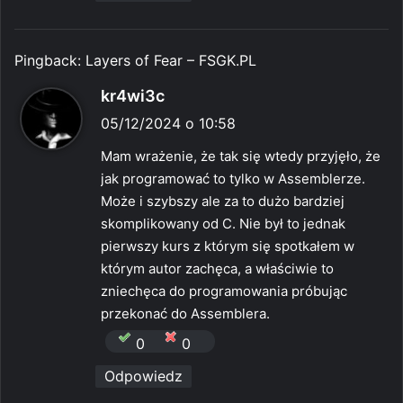
Pingback:
Layers of Fear – FSGK.PL
p
kr4wi3c
i
05/12/2024 o 10:58
s
Mam wrażenie, że tak się wtedy przyjęło, że
z
jak programować to tylko w Assemblerze.
e
Może i szybszy ale za to dużo bardziej
:
skomplikowany od C. Nie był to jednak
pierwszy kurs z którym się spotkałem w
którym autor zachęca, a właściwie to
zniechęca do programowania próbując
przekonać do Assemblera.
0
0
Odpowiedz