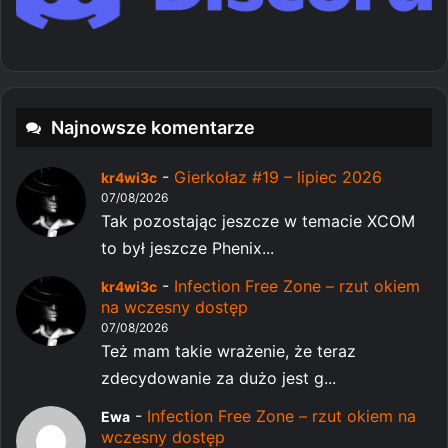
Najnowsze komentarze
-
Gierkołaz #19 – lipiec 2026
kr4wi3c
07/08/2026
Tak pozostając jeszcze w temacie XCOM
to był jeszcze Phenix...
-
Infection Free Zone – rzut okiem
kr4wi3c
na wczesny dostęp
07/08/2026
Też mam takie wrażenie, że teraz
zdecydowanie za dużo jest g...
-
Infection Free Zone – rzut okiem na
Ewa
wczesny dostęp