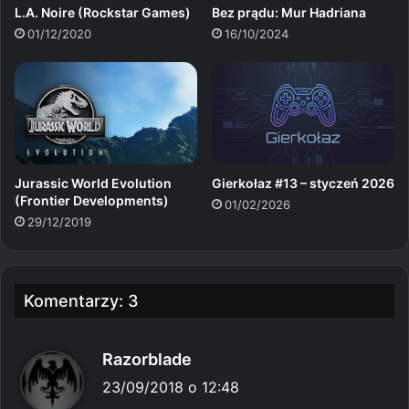
L.A. Noire (Rockstar Games)
Bez prądu: Mur Hadriana
01/12/2020
16/10/2024
Jurassic World Evolution
Gierkołaz #13 – styczeń 2026
(Frontier Developments)
01/02/2026
29/12/2019
Komentarzy: 3
p
Razorblade
i
23/09/2018 o 12:48
s