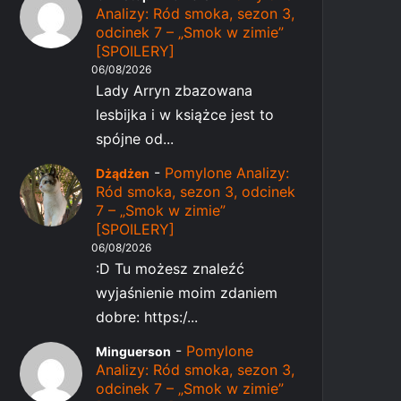
Analizy: Ród smoka, sezon 3,
odcinek 7 – „Smok w zimie”
[SPOILERY]
06/08/2026
Lady Arryn zbazowana
lesbijka i w książce jest to
spójne od...
-
Pomylone Analizy:
Dżądżen
Ród smoka, sezon 3, odcinek
7 – „Smok w zimie”
[SPOILERY]
06/08/2026
:D Tu możesz znaleźć
wyjaśnienie moim zdaniem
dobre: https:/...
-
Pomylone
Minguerson
Analizy: Ród smoka, sezon 3,
odcinek 7 – „Smok w zimie”