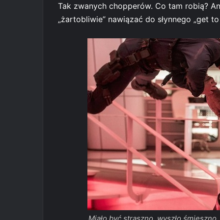
Tak zwanych chopperów. Co tam robią? Ano
„żartobliwie” nawiązać do słynnego „get to
Miało być straszno, wyszło śmieszno,