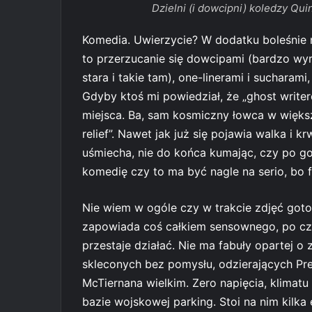
Dzielni (i dowcipni) koledzy Qu
Komedia. Uwierzycie? W dodatku boleśnie n
to przerzucanie się dowcipami (bardzo wy
stara i takie tam), one-linerami i sucharam
Gdyby ktoś mi powiedział, że „ghost write
miejsca. Ba, sam kosmiczny łowca w większ
relief”. Nawet jak już się pojawia walka i 
uśmiecha, nie do końca kumając, czy po g
komedię czy to ma być nagle na serio, bo f
Nie wiem w ogóle czy w trakcie zdjęć goto
zapowiada coś całkiem sensownego, po czy
przestaje działać. Nie ma fabuły opartej 
skleconych bez pomysłu, odzierających Pre
McTiernana wielkim. Zero napięcia, klimatu
bazie wojskowej parking. Stoi na nim kilka