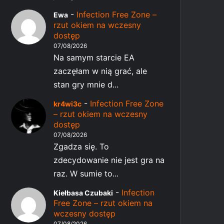
-
Infection Free Zone –
Ewa
rzut okiem na wczesny
dostęp
07/08/2026
Na samym starcie EA
zaczęłam w nią grać, ale
stan gry mnie d...
-
Infection Free Zone
kr4wi3c
– rzut okiem na wczesny
dostęp
07/08/2026
Zgadza się. To
zdecydowanie nie jest gra na
raz. W sumie to...
-
Infection
Kiełbasa Czubaki
Free Zone – rzut okiem na
wczesny dostęp
07/08/2026