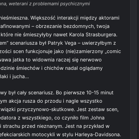
inna, weterani z problemami psychicznymi
ieśmieszna. Większość interakcji między aktorami
rafinowanymi – obrzezanie bezdomnych, twoja
i, które nie śmieszyłyby nawet Karola Strasburgera.
rem” scenariusza był Patryk Vega – uwierzyłbym z
ości scen funkcjonuje jako (nie)zamierzony „comic
krwawa jatka to widownia raczej się nerwowo
odzinie śmiechów i chichów nadal oglądamy
laki i jucha…
wy był cały scenariusz. Bo pierwsze 10-15 minut
m akcja rusza do przodu i nagle wszystko
o związki przyczynowo-skutkowe. Jest zestaw scen,
datora z wszystkiego, co czyniło film Johna
 i strachu przed nieznanym. Jest na przykład w
 efekciarskich motocykli w stylu Harleya-Davidsona.