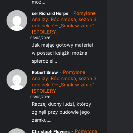
moż...
-
Pomylone
ser Richard Horpe
Analizy: Ród smoka, sezon 3,
odcinek 7 – „Smok w zimie”
[SPOILERY]
06/08/2026
Jak mając gotowy materiał
w postaci książki można
spierdziel...
-
Pomylone
Robert Snow
Analizy: Ród smoka, sezon 3,
odcinek 7 – „Smok w zimie”
[SPOILERY]
06/08/2026
Raczej duchy ludzi, którzy
zginęli przy budowie jego
zamku,...
-
Pomylone
Christoph Flowers