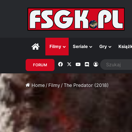
Główna
Filmy
Seriale
Gry
Książk
Facebook
X
YouTube
Discord
Zaloguj
FORUM
Home
/
Filmy
/
The Predator (2018)