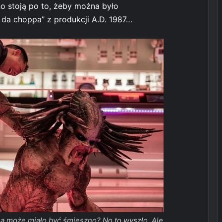
 stoją po to, żeby można było
 da choppa” z produkcji A.D. 1987…
 a może miało być śmieszno? No to wyszło. Ale