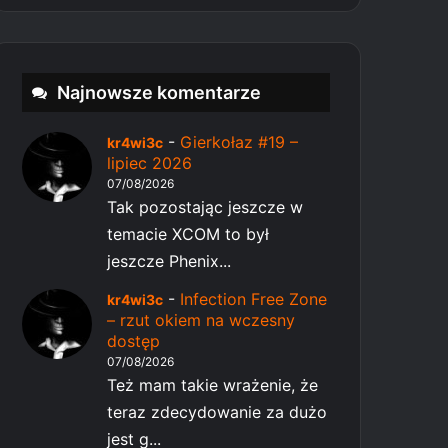
Najnowsze komentarze
-
Gierkołaz #19 –
kr4wi3c
lipiec 2026
07/08/2026
Tak pozostając jeszcze w
temacie XCOM to był
jeszcze Phenix...
-
Infection Free Zone
kr4wi3c
– rzut okiem na wczesny
dostęp
07/08/2026
Też mam takie wrażenie, że
teraz zdecydowanie za dużo
jest g...