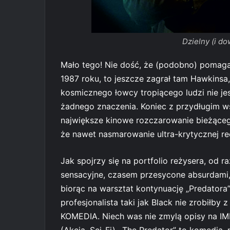
Dzielny (i do
Mało tego! Nie dość, że (podobno) pomagał
1987 roku, to jeszcze zagrał tam Hawkinsa
kosmicznego łowcy tropiącego ludzi nie je
żadnego znaczenia. Koniec z przydługim ws
największe kinowe rozczarowanie bieżącego
że nawet nasmarowanie ultra-krytycznej re
Jak spojrzy się na portfolio reżysera, od r
sensacyjne, czasem przesycone absurdami,
biorąc na warsztat kontynuację „Predatora” 
profesjonalista taki jak Black nie zrobiłby
KOMEDIA. Niech was nie zmylą opisy na IMD
(Akcja, Sci-Fi). „The Predator” to komedia,