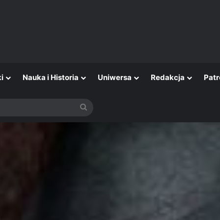
i
Nauka i Historia
Uniwersa
Redakcja
Patr
Szukaj