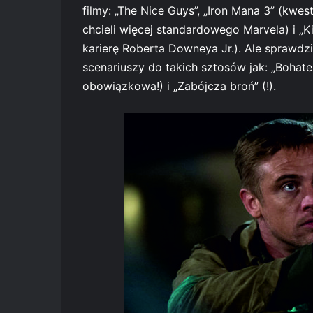
filmy: „The Nice Guys”, „Iron Mana 3” (kwes
chcieli więcej standardowego Marvela) i „K
karierę Roberta Downeya Jr.). Ale sprawdził
scenariuszy do takich sztosów jak: „Bohater 
obowiązkowa!) i „Zabójcza broń” (!).