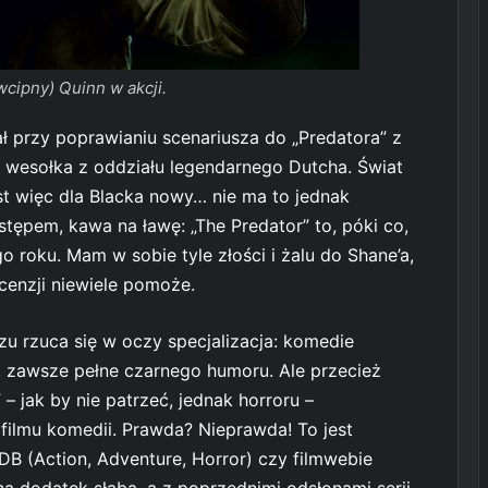
wcipny) Quinn w akcji.
 przy poprawianiu scenariusza do „Predatora” z
, wesołka z oddziału legendarnego Dutcha. Świat
st więc dla Blacka nowy… nie ma to jednak
tępem, kawa na ławę: „The Predator” to, póki co,
 roku. Mam w sobie tyle złości i żalu do Shane’a,
cenzji niewiele pomoże.
azu rzuca się w oczy specjalizacja: komedie
 zawsze pełne czarnego humoru. Ale przecież
– jak by nie patrzeć, jednak horroru –
 z filmu komedii. Prawda? Nieprawda! To jest
B (Action, Adventure, Horror) czy filmwebie
 na dodatek słaba, a z poprzednimi odsłonami serii