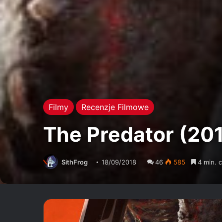
Filmy
Recenzje Filmowe
The Predator (20
SithFrog
18/09/2018
46
585
4 min. c