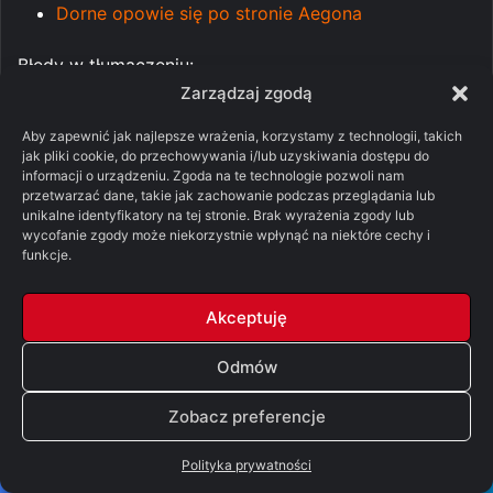
Dorne opowie się po stronie Aegona
Błędy w tłumaczeniu:
Zarządzaj zgodą
Oryginał: Thoros always needed a new sword
Aby zapewnić jak najlepsze wrażenia, korzystamy z technologii, takich
after
a
melee
,
jak pliki cookie, do przechowywania i/lub uzyskiwania dostępu do
informacji o urządzeniu. Zgoda na te technologie pozwoli nam
Tłumaczenie: Thoros po każdym turnieju
przetwarzać dane, takie jak zachowanie podczas przeglądania lub
potrzebował nowego oręża,
unikalne identyfikatory na tej stronie. Brak wyrażenia zgody lub
wycofanie zgody może niekorzystnie wpłynąć na niektóre cechy i
Poprawne tłumaczenie: Thoros zawsze
funkcje.
potrzebował nowego miecza po
bohurcie
,
Oryginał: But the common soldier, hmmmm, the
Akceptuję
crew of one of the queen’s
spitfires
, say, in the
unthinking frenzy of battle… any little mistake can
Odmów
bring catastrophe.
Zobacz preferencje
Tłumaczenie: Ale zwykli żołnierze, hmmmm,
powiedzmy załoga jednego z ogniomiotów, które
Polityka prywatności
zbudowała królowa… nawet najdrobniejszy błąd