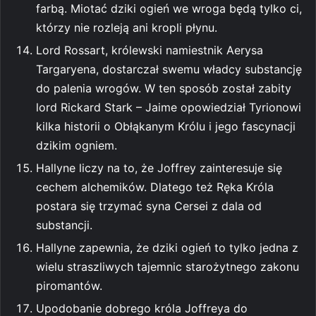
farbą. Miotać dziki ogień we wroga będą tylko ci,
którzy nie rozleją ani kropli płynu.
Lord Rossart, królewski namiestnik Aerysa
Targaryena, dostarczał swemu władcy substancję
do palenia wrogów. W ten sposób został zabity
lord Rickard Stark – Jaime opowiedział Tyrionowi
kilka historii o Obłąkanym Królu i jego fascynacji
dzikim ogniem.
Hallyne liczy na to, że Joffrey zainteresuje się
cechem alchemików. Dlatego też Ręka Króla
postara się trzymać syna Cersei z dala od
substancji.
Hallyne zapewnia, że dziki ogień to tylko jedna z
wielu straszliwych tajemnic starożytnego zakonu
piromantów.
Upodobanie dobrego króla Joffreya do