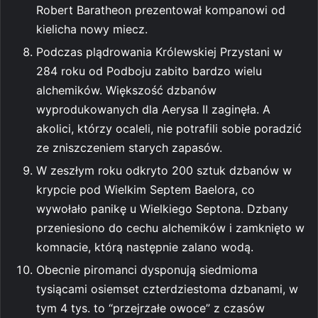
Robert Baratheon prezentował kompanowi od
kielicha nowy miecz.
Podczas plądrowania Królewskiej Przystani w
284 roku od Podboju zabito bardzo wielu
alchemików. Większość dzbanów
wyprodukowanych dla Aerysa II zaginęła. A
akolici, którzy ocaleli, nie potrafili sobie poradzić
ze zniszczeniem starych zapasów.
W zeszłym roku odkryto 200 sztuk dzbanów w
krypcie pod Wielkim Septem Baelora, co
wywołało panikę u Wielkiego Septona. Dzbany
przeniesiono do cechu alchemików i zamknięto w
komnacie, którą następnie zalano wodą.
Obecnie piromanci dysponują siedmioma
tysiącami osiemset czterdziestoma dzbanami, w
tym 4 tys. to “przejrzałe owoce” z czasów