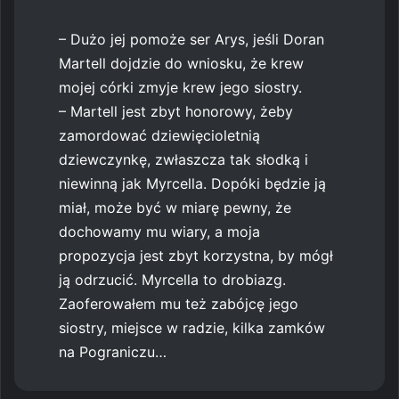
– Dużo jej pomoże ser Arys, jeśli Doran
Martell dojdzie do wniosku, że krew
mojej córki zmyje krew jego siostry.
– Martell jest zbyt honorowy, żeby
zamordować dziewięcioletnią
dziewczynkę, zwłaszcza tak słodką i
niewinną jak Myrcella. Dopóki będzie ją
miał, może być w miarę pewny, że
dochowamy mu wiary, a moja
propozycja jest zbyt korzystna, by mógł
ją odrzucić. Myrcella to drobiazg.
Zaoferowałem mu też zabójcę jego
siostry, miejsce w radzie, kilka zamków
na Pograniczu…