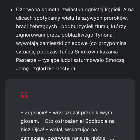
Czerwona kometa, zwiastun ognistej kąpieli. A na
ulicach spotykamy wielu fałszywych proroków,
braci żebrzących i podburzycieli tłumu, którzy
zignorowani przez pobłażliwego Tyriona,
wywołają zamieszki chlebowe (co przypomina
sytuację podczas Tańca Smoków i kazania
Pasterza – tysiące ludzi szturmowało Smoczą
Jamę i zgładziło bestyje).
– Zepsucie! – wrzeszczał przenikliwym
głosem. – Oto ostrzeżenie! Spójrzcie na
bicz Ojca! – wołał, wskazując na
zamazaną, czerwoną ranę na niebie. (…)