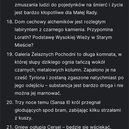
zmuszania ludzi do pojedynków na śmierć i życie
jest bardzo kłopotliwe dla Małej Rady.
Dom cechowy alchemików jest rozległym
labiryntem z czarnego kamienia. Przypomina
Lorath? Podstawę Wysokiej Wieży w Starym
Mieście?
Galeria Żelaznych Pochodni to długa komnata, w
której słupy dzikiego ognia tańczą wokół
czarnych, metalowych kolumn. Zapalono je na
cześć Tyriona i zostaną zgaszone natychmiast po
jego odejściu – substancja jest bardzo droga i nie
można jej marnować.
Trzy noce temu (Sansa II) król przegnał
głodujących spod bram, zabijając kilku strzałami
z kuszy.
Gniew ogłupia Cersei – będzie się wściekać,