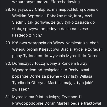
wzburzonym morzu. #foreshadowing
Księżycowy Chłopiec ma niepochlebną opinię o
Wielkim Septonie: “Pobożny mąż, który czci
Siedmiu tak gorliwie, że gdy tylko zasiada do
stołu, spożywa po jednym daniu na cześć
każdego z nich.”
Królowa wtargnęła do Wieży Namiestnika, choć
wstępu bronili Księżycowi Bracia. Pycelle zdradził
plany Tyriona co do wysłania Myrcelli do Dorne.
Dornijczycy toczą wojny z Końcem Burzy i
Wysogrodem od tysiąclecia. A Renly uznał
poparcie Dorne za pewne – czy listy Willasa
Tyrella do Oberyna Martella mają z tym jakiś
związek?
Myrcella ma 9 lat, a książę Trystane 11.
Prawdopodobnie Doran Martell będzie traktował