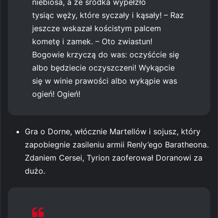
niebiosa, a ze środka wypełzło
tysiąc węży, które syczały i kąsały! – Raz
jeszcze wskazał kościstym palcem
kometę i zamek. – Oto zwiastun!
Bogowie krzyczą do was: oczyśćcie się
albo będziecie oczyszczeni! Wykąpcie
się w winie prawości albo wykąpie was
ogień! Ogień!
Gra o Dorne, włócznie Martellów i sojusz, który
zapobiegnie zasileniu armii Renly’ego Baratheona.
Zdaniem Cersei, Tyrion zaoferował Doranowi za
dużo.