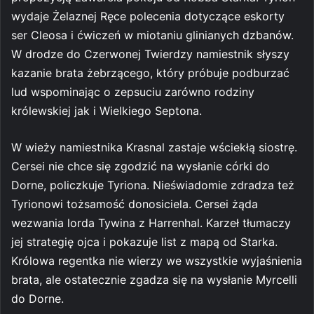
wydaje Żelaznej Ręce polecenia dotyczące eskorty
ser Cleosa i ćwiczeń w miotaniu glinianych dzbanów.
W drodze do Czerwonej Twierdzy namiestnik słyszy
kazanie brata żebrzącego, który próbuje podburzać
lud wspominając o zepsuciu zarówno rodziny
królewskiej jak i Wielkiego Septona.
W wieży namiestnika Krasnal zastaje wściekłą siostrę.
Cersei nie chce się zgodzić na wysłanie córki do
Dorne, policzkuje Tyriona. Nieświadomie zdradza też
Tyrionowi tożsamość donosiciela. Cersei żąda
wezwania lorda Tywina z Harrenhal. Karzeł tłumaczy
jej strategię ojca i pokazuje list z mapą od Starka.
Królowa regentka nie wierzy we wszystkie wyjaśnienia
brata, ale ostatecznie zgadza się na wysłanie Myrcelli
do Dorne.