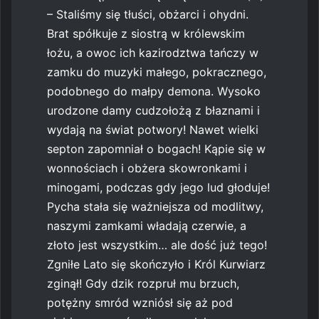
– Staliśmy się tłuści, obżarci i ohydni.
Brat spółkuje z siostrą w królewskim
łożu, a owoc ich kazirodztwa tańczy w
zamku do muzyki małego, pokracznego,
podobnego do małpy demona. Wysoko
urodzone damy cudzołożą z błaznami i
wydają na świat potwory! Nawet wielki
septon zapomniał o bogach! Kąpie się w
wonnościach i obżera skowronkami i
minogami, podczas gdy jego lud głoduje!
Pycha stała się ważniejsza od modlitwy,
naszymi zamkami władają czerwie, a
złoto jest wszystkim… ale dość już tego!
Zgniłe Lato się skończyło i Król Kurwiarz
zginął! Gdy dzik rozpruł mu brzuch,
potężny smród wzniósł się aż pod