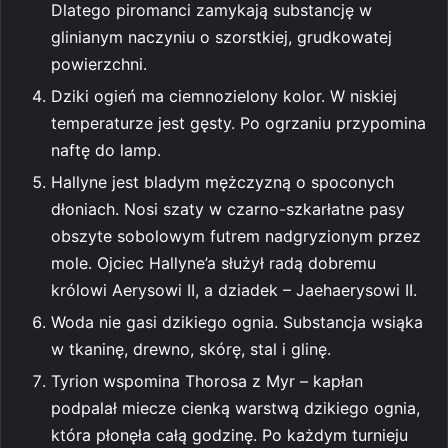
Dlatego piromanci zamykają substancję w
glinianym naczyniu o szorstkiej, grudkowatej
powierzchni.
Dziki ogień ma ciemnozielony kolor. W niskiej
temperaturze jest gęsty. Po ogrzaniu przypomina
naftę do lamp.
Hallyne jest bladym mężczyzną o spoconych
dłoniach. Nosi szaty w czarno-szkarłatne pasy
obszyte sobolowym futrem nadgryzionym przez
mole. Ojciec Hallyne’a służył radą dobremu
królowi Aerysowi II, a dziadek – Jaehaerysowi II.
Woda nie gasi dzikiego ognia. Substancja wsiąka
w tkaninę, drewno, skórę, stal i glinę.
Tyrion wspomina Thorosa z Myr – kapłan
podpalał miecze cienką warstwą dzikiego ognia,
która płonęła całą godzinę. Po każdym turnieju