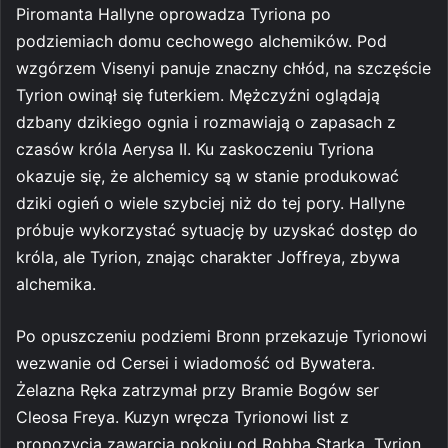
Piromanta Hallyne oprowadza Tyriona po
podziemiach domu cechowego alchemików. Pod
wzgórzem Visenyi panuje znaczny chłód, na szczęście
Tyrion owinął się futerkiem. Mężczyźni oglądają
dzbany dzikiego ognia i rozmawiają o zapasach z
czasów króla Aerysa II. Ku zaskoczeniu Tyriona
okazuje się, że alchemicy są w stanie produkować
dziki ogień o wiele szybciej niż do tej pory. Hallyne
próbuje wykorzystać sytuację by uzyskać dostęp do
króla, ale Tyrion, znając charakter Joffreya, zbywa
alchemika.
Po opuszczeniu podziemi Bronn przekazuje Tyrionowi
wezwanie od Cersei i wiadomość od Bywatera.
Żelazna Ręka zatrzymał przy Bramie Bogów ser
Cleosa Freya. Kuzyn wręcza Tyrionowi list z
propozycją zawarcia pokoju od Robba Starka. Tyrion