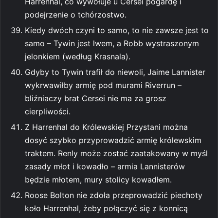
Harrenhal, co wywołuje u Cersei pogardę i
podejrzenie o tchórzostwo.
Kiedy dwóch czyni to samo, to nie zawsze jest to
samo – Tywin jest lwem, a Robb wystraszonym
jelonkiem (według Krasnala).
Gdyby to Tywin trafił do niewoli, Jaime Lannister
wykrwawiłby armię pod murami Riverrun –
bliźniaczy brat Cersei nie ma za grosz
cierpliwości.
Z Harrenhal do Królewskiej Przystani można
dosyć szybko przyprowadzić armię królewskim
traktem. Renly może zostać zaatakowany w myśl
zasady młot i kowadło – armia Lannisterów
będzie młotem, mury stolicy kowadłem.
Roose Bolton nie zdoła przeprowadzić piechoty
koło Harrenhal, żeby połączyć się z konnicą