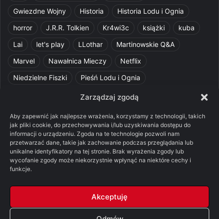
Gwiezdne Wojny
Historia
Historia Lodu i Ognia
horror
J.R.R. Tolkien
Kr4wi3c
książki
kuba
Lai
let's play
LLothar
Martinowskie Q&A
Marvel
Nawałnica Mieczy
Netflix
Niedzielne Fiszki
Pieśń Lodu i Ognia
Pomylone Analizy
Pquelim
Pytania do maesterów
Zarządzaj zgodą
Pytania i odpowiedzi
Q&A
Razorblade
recenzja
Aby zapewnić jak najlepsze wrażenia, korzystamy z technologii, takich
jak pliki cookie, do przechowywania i/lub uzyskiwania dostępu do
recenzja książki
Ród Smoka
Silmarillion
SithFrog
informacji o urządzeniu. Zgoda na te technologie pozwoli nam
przetwarzać dane, takie jak zachowanie podczas przeglądania lub
Starcie Królów
Star Wars
Szalone Teorie
unikalne identyfikatory na tej stronie. Brak wyrażenia zgody lub
wycofanie zgody może niekorzystnie wpłynąć na niektóre cechy i
Tolkienowskie Q&A
Voo
Wieści z Cytadeli
funkcje.
Władca Pierścieni
X-Com 2
XCOM 2
Akceptuję
Odmów