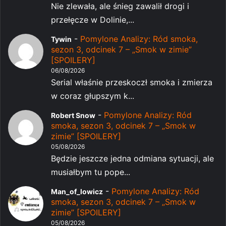
Nie zlewała, ale śnieg zawalił drogi i
przełęcze w Dolinie,...
-
Pomylone Analizy: Ród smoka,
Tywin
sezon 3, odcinek 7 – „Smok w zimie”
[SPOILERY]
06/08/2026
Serial właśnie przeskoczł smoka i zmierza
w coraz głupszym k...
-
Pomylone Analizy: Ród
Robert Snow
smoka, sezon 3, odcinek 7 – „Smok w
zimie” [SPOILERY]
05/08/2026
Będzie jeszcze jedna odmiana sytuacji, ale
musiałbym tu pope...
-
Pomylone Analizy: Ród
Man_of_lowicz
smoka, sezon 3, odcinek 7 – „Smok w
zimie” [SPOILERY]
05/08/2026