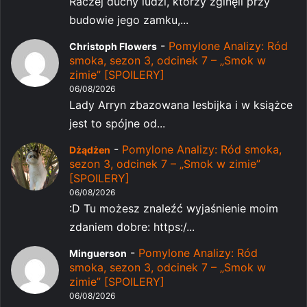
Raczej duchy ludzi, którzy zginęli przy
budowie jego zamku,...
-
Pomylone Analizy: Ród
Christoph Flowers
smoka, sezon 3, odcinek 7 – „Smok w
zimie” [SPOILERY]
06/08/2026
Lady Arryn zbazowana lesbijka i w książce
jest to spójne od...
-
Pomylone Analizy: Ród smoka,
Dżądżen
sezon 3, odcinek 7 – „Smok w zimie”
[SPOILERY]
06/08/2026
:D Tu możesz znaleźć wyjaśnienie moim
zdaniem dobre: https:/...
-
Pomylone Analizy: Ród
Minguerson
smoka, sezon 3, odcinek 7 – „Smok w
zimie” [SPOILERY]
06/08/2026