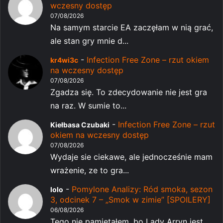
wczesny dostęp
07/08/2026
Na samym starcie EA zaczęłam w nią grać,
ale stan gry mnie d...
-
Infection Free Zone – rzut okiem
kr4wi3c
na wczesny dostęp
07/08/2026
Zgadza się. To zdecydowanie nie jest gra
na raz. W sumie to...
-
Infection Free Zone – rzut
Kiełbasa Czubaki
okiem na wczesny dostęp
07/08/2026
Wydaje sie ciekawe, ale jednocześnie mam
wrażenie, ze to gra...
-
Pomylone Analizy: Ród smoka, sezon
lolo
3, odcinek 7 – „Smok w zimie” [SPOILERY]
06/08/2026
Tego nie pamiętałem, bo Lady Arryn jest