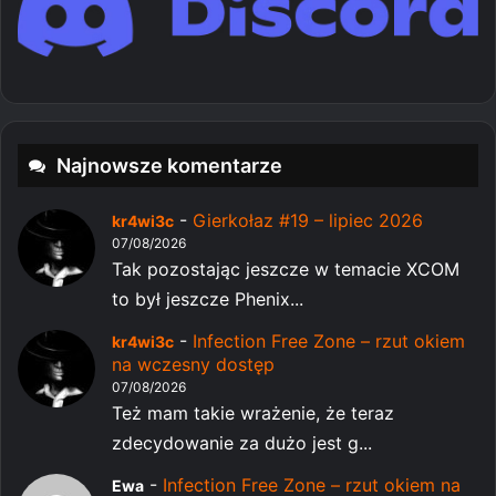
Najnowsze komentarze
-
Gierkołaz #19 – lipiec 2026
kr4wi3c
07/08/2026
Tak pozostając jeszcze w temacie XCOM
to był jeszcze Phenix...
-
Infection Free Zone – rzut okiem
kr4wi3c
na wczesny dostęp
07/08/2026
Też mam takie wrażenie, że teraz
zdecydowanie za dużo jest g...
-
Infection Free Zone – rzut okiem na
Ewa