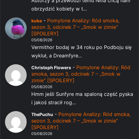
Autorzy a przewodzi temu Nina chcą nam
obrzydzić kobiety w t...
-
Pomylone Analizy: Ród smoka,
kuba
sezon 3, odcinek 7 – „Smok w zimie”
[SPOILERY]
05/08/2026
Vermithor bodaj w 34 roku po Podboju się
wykluł, a Dreamfyre...
-
Pomylone Analizy: Ród
Christoph Flowers
smoka, sezon 3, odcinek 7 – „Smok w
zimie” [SPOILERY]
05/08/2026
Hmm jeśli Sunfyre ma spaloną część pyska
i jakoś stracił rog...
-
Pomylone Analizy: Ród smoka,
ThePuchu
sezon 3, odcinek 7 – „Smok w zimie”
[SPOILERY]
05/08/2026