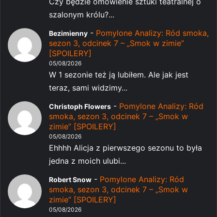
Czy będzie omówienie sztuki teatralnej o
szalonym królu?...
-
Pomylone Analizy: Ród smoka,
Bezimienny
sezon 3, odcinek 7 – „Smok w zimie”
[SPOILERY]
05/08/2026
W 1 sezonie też ją lubiłem. Ale jak jest
teraz, sami widzimy...
-
Pomylone Analizy: Ród
Christoph Flowers
smoka, sezon 3, odcinek 7 – „Smok w
zimie” [SPOILERY]
05/08/2026
Ehhhh Alicja z pierwszego sezonu to była
jedna z moich ulubi...
-
Pomylone Analizy: Ród
Robert Snow
smoka, sezon 3, odcinek 7 – „Smok w
zimie” [SPOILERY]
05/08/2026