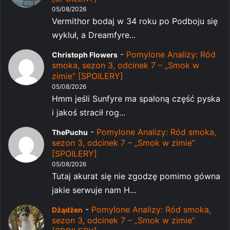
05/08/2026
Vermithor bodaj w 34 roku po Podboju się
wykluł, a Dreamfyre...
-
Pomylone Analizy: Ród
Christoph Flowers
smoka, sezon 3, odcinek 7 – „Smok w
zimie” [SPOILERY]
05/08/2026
Hmm jeśli Sunfyre ma spaloną część pyska
i jakoś stracił rog...
-
Pomylone Analizy: Ród smoka,
ThePuchu
sezon 3, odcinek 7 – „Smok w zimie”
[SPOILERY]
05/08/2026
Tutaj akurat się nie zgodzę pomimo gówna
jakie serwuje nam H...
-
Pomylone Analizy: Ród smoka,
Dżądżen
sezon 3, odcinek 7 – „Smok w zimie”