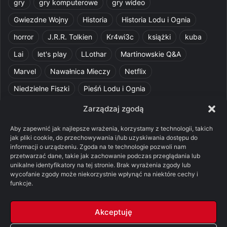
gry
gry komputerowe
gry wideo
Gwiezdne Wojny
Historia
Historia Lodu i Ognia
horror
J.R.R. Tolkien
Kr4wi3c
książki
kuba
Lai
let's play
LLothar
Martinowskie Q&A
Marvel
Nawałnica Mieczy
Netflix
Niedzielne Fiszki
Pieśń Lodu i Ognia
Pomylone Analizy
Pquelim
Pytania do maesterów
Zarządzaj zgodą
Pytania i odpowiedzi
Q&A
Razorblade
recenzja
Aby zapewnić jak najlepsze wrażenia, korzystamy z technologii, takich
jak pliki cookie, do przechowywania i/lub uzyskiwania dostępu do
recenzja książki
Ród Smoka
Silmarillion
SithFrog
informacji o urządzeniu. Zgoda na te technologie pozwoli nam
przetwarzać dane, takie jak zachowanie podczas przeglądania lub
Starcie Królów
Star Wars
Szalone Teorie
unikalne identyfikatory na tej stronie. Brak wyrażenia zgody lub
wycofanie zgody może niekorzystnie wpłynąć na niektóre cechy i
Tolkienowskie Q&A
Voo
Wieści z Cytadeli
funkcje.
Władca Pierścieni
X-Com 2
XCOM 2
Akceptuję