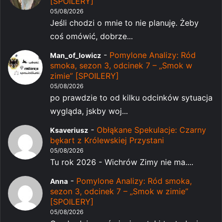
[SPOILERY]
05/08/2026
Jeśli chodzi o mnie to nie planuję. Żeby
coś omówić, dobrze...
-
Pomylone Analizy: Ród
Man_of_lowicz
smoka, sezon 3, odcinek 7 – „Smok w
zimie” [SPOILERY]
05/08/2026
po prawdzie to od kilku odcinków sytuacja
wygląda, jskby woj...
-
Obłąkane Spekulacje: Czarny
Ksaveriusz
bękart z Królewskiej Przystani
05/08/2026
Tu rok 2026 - Wichrów Zimy nie ma....
-
Pomylone Analizy: Ród smoka,
Anna
sezon 3, odcinek 7 – „Smok w zimie”
[SPOILERY]
05/08/2026