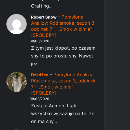
Crafting...
-
Pomylone
Robert Snow
Analizy: Ród smoka, sezon 3,
odcinek 7 – „Smok w zimie”
[SPOILERY]
08/08/2026
Z tym jest kłopot, bo czasem
sny to po prostu sny. Nawet
jeż...
-
Pomylone Analizy:
Dżądżen
Ród smoka, sezon 3, odcinek
7 – „Smok w zimie”
[SPOILERY]
08/08/2026
Zostaje Aemon. I tak:
wszystko wskazuje na to, że
on ma sny...