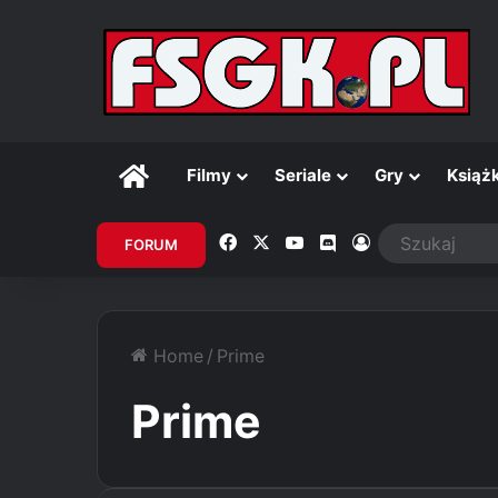
Główna
Filmy
Seriale
Gry
Książk
Facebook
X
YouTube
Discord
Zaloguj
FORUM
Home
/
Prime
Prime