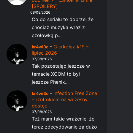
odcinek 7 – „Smok w zimie”
[SPOILERY]
08/08/2026
Co do serialu to dobrze, że
chociaż muzyka wraz z
czołówką p...
-
Gierkołaz #19 –
kr4wi3c
lipiec 2026
07/08/2026
Tak pozostając jeszcze w
temacie XCOM to był
jeszcze Phenix...
-
Infection Free Zone
kr4wi3c
– rzut okiem na wczesny
dostęp
07/08/2026
Też mam takie wrażenie, że
teraz zdecydowanie za dużo