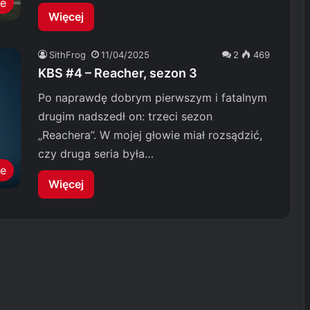
we
Więcej
SithFrog
11/04/2025
2
469
KBS #4 – Reacher, sezon 3
Po naprawdę dobrym pierwszym i fatalnym
drugim nadszedł on: trzeci sezon
„Reachera”. W mojej głowie miał rozsądzić,
czy druga seria była…
le
Więcej