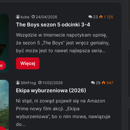
kuba
24/04/2026
23
1 125
The Boys sezon 5 odcinki 3-4
Wszędzie w Internecie napotykam opinię,
że sezon 5 „The Boys” jest wręcz genialny,
być może jest to nawet najlepsza seria…
Więcej
le
SithFrog
11/02/2026
29
947
Ekipa wyburzeniowa (2026)
Ni stąd, ni zowąd pojawił się na Amazon
Prime nowy film akcji. „Ekipa
wyburzeniowa”, bo o nim mowa, nawiązuje
do…