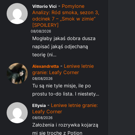
-
Pomylone
Vittorio Vici
Analizy: Ród smoka, sezon 3,
odcinek 7 – „Smok w zimie”
[SPOILERY]
08/08/2026
Mogłaby jakaś dobra dusza
napisać jakąś odjechaną
teorię (ni...
-
Leniwe letnie
Alexandretta
granie: Leafy Corner
08/08/2026
Tu są nie tyle misje, ile po
prostu to-do lista. I niestety...
-
Leniwe letnie granie:
Ellysia
Leafy Corner
08/08/2026
Założenia i rozrywka kojarzą
mi się trochę z Potion