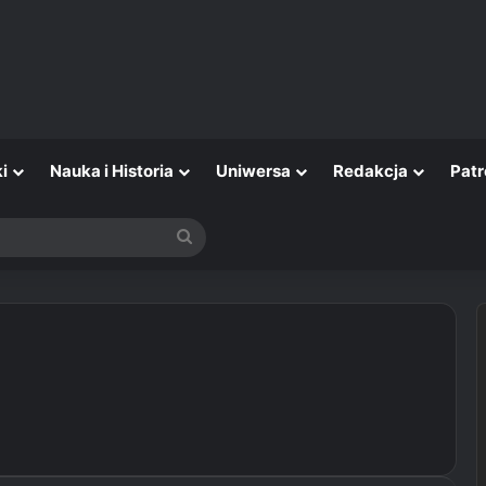
i
Nauka i Historia
Uniwersa
Redakcja
Patr
Szukaj