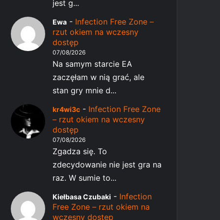
jest g...
-
Infection Free Zone –
Ewa
rzut okiem na wczesny
dostęp
07/08/2026
Na samym starcie EA
zaczęłam w nią grać, ale
stan gry mnie d...
-
Infection Free Zone
kr4wi3c
– rzut okiem na wczesny
dostęp
07/08/2026
Zgadza się. To
zdecydowanie nie jest gra na
raz. W sumie to...
-
Infection
Kiełbasa Czubaki
Free Zone – rzut okiem na
wczesny dostęp