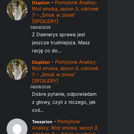
-
Pomylone Analizy:
Dżądżen
Ród smoka, sezon 3, odcinek
7 – „Smok w zimie”
[SPOILERY]
08/08/2026
Z Daenerys sprawa jest
jeszcze trudniejsza. Masz
rację co do...
-
Pomylone Analizy:
Dżądżen
Ród smoka, sezon 3, odcinek
7 – „Smok w zimie”
[SPOILERY]
08/08/2026
Dobre pytanie, odpowiadam
z głowy, czyli z niczego, jak
coś...
-
Pomylone
Tessarion
Analizy: Ród smoka, sezon 3,