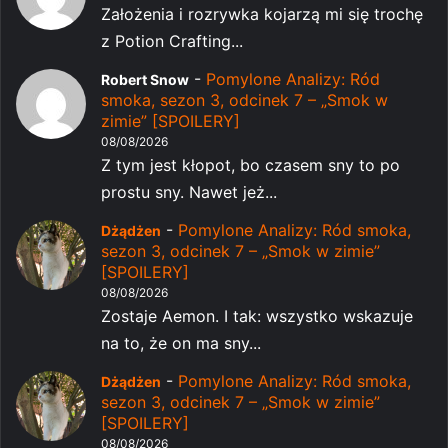
Założenia i rozrywka kojarzą mi się trochę
z Potion Crafting...
-
Pomylone Analizy: Ród
Robert Snow
smoka, sezon 3, odcinek 7 – „Smok w
zimie” [SPOILERY]
08/08/2026
Z tym jest kłopot, bo czasem sny to po
prostu sny. Nawet jeż...
-
Pomylone Analizy: Ród smoka,
Dżądżen
sezon 3, odcinek 7 – „Smok w zimie”
[SPOILERY]
08/08/2026
Zostaje Aemon. I tak: wszystko wskazuje
na to, że on ma sny...
-
Pomylone Analizy: Ród smoka,
Dżądżen
sezon 3, odcinek 7 – „Smok w zimie”
[SPOILERY]
08/08/2026