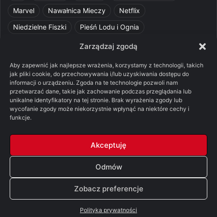
Marvel
Nawałnica Mieczy
Netflix
Niedzielne Fiszki
Pieśń Lodu i Ognia
Pomylone Analizy
Pquelim
Pytania do maesterów
Zarządzaj zgodą
Pytania i odpowiedzi
Q&A
Razorblade
recenzja
Aby zapewnić jak najlepsze wrażenia, korzystamy z technologii, takich
jak pliki cookie, do przechowywania i/lub uzyskiwania dostępu do
recenzja książki
Ród Smoka
Silmarillion
SithFrog
informacji o urządzeniu. Zgoda na te technologie pozwoli nam
przetwarzać dane, takie jak zachowanie podczas przeglądania lub
Starcie Królów
Star Wars
Szalone Teorie
unikalne identyfikatory na tej stronie. Brak wyrażenia zgody lub
Tolkienowskie Q&A
Voo
Wieści z Cytadeli
wycofanie zgody może niekorzystnie wpłynąć na niektóre cechy i
funkcje.
Władca Pierścieni
X-Com 2
XCOM 2
Akceptuję
Odmów
© Copyright 2026, All Rights Reserved |
FSGK.PL
Zobacz preferencje
Facebook
X
YouTube
Discord
Polityka prywatności