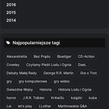
2016
2015
2014
Najpopularniejsze tagi
Alexandretta
Bez Prądu
Bluetiger
CD-Action
Crowley
Czytamy Pieśń Lodu i Ognia
DaeL
Debaty Małej Rady
George R.R. Martin
Gra o Tron
gry
gry komputerowe
gry wideo
Gwiezdne Wojny
Historia
Historia Lodu i Ognia
horror
J.R.R. Tolkien
Kr4wi3c
książki
kuba
Lai
let's play
LLothar
Martinowskie Q&A