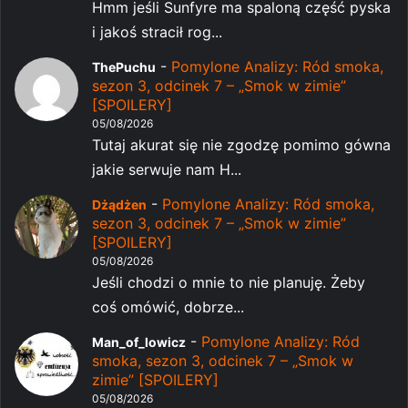
Hmm jeśli Sunfyre ma spaloną część pyska
i jakoś stracił rog...
-
Pomylone Analizy: Ród smoka,
ThePuchu
sezon 3, odcinek 7 – „Smok w zimie”
[SPOILERY]
05/08/2026
Tutaj akurat się nie zgodzę pomimo gówna
jakie serwuje nam H...
-
Pomylone Analizy: Ród smoka,
Dżądżen
sezon 3, odcinek 7 – „Smok w zimie”
[SPOILERY]
05/08/2026
Jeśli chodzi o mnie to nie planuję. Żeby
coś omówić, dobrze...
-
Pomylone Analizy: Ród
Man_of_lowicz
smoka, sezon 3, odcinek 7 – „Smok w
zimie” [SPOILERY]
05/08/2026