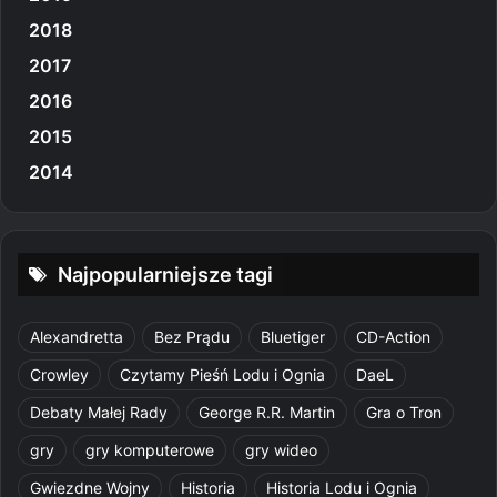
2018
2017
2016
2015
2014
Najpopularniejsze tagi
Alexandretta
Bez Prądu
Bluetiger
CD-Action
Crowley
Czytamy Pieśń Lodu i Ognia
DaeL
Debaty Małej Rady
George R.R. Martin
Gra o Tron
gry
gry komputerowe
gry wideo
Gwiezdne Wojny
Historia
Historia Lodu i Ognia