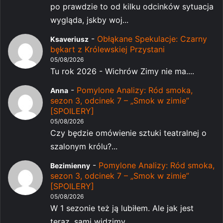
po prawdzie to od kilku odcinków sytuacja
wygląda, jskby woj...
-
Obłąkane Spekulacje: Czarny
Ksaveriusz
bękart z Królewskiej Przystani
05/08/2026
Tu rok 2026 - Wichrów Zimy nie ma....
-
Pomylone Analizy: Ród smoka,
Anna
sezon 3, odcinek 7 – „Smok w zimie”
[SPOILERY]
05/08/2026
Czy będzie omówienie sztuki teatralnej o
szalonym królu?...
-
Pomylone Analizy: Ród smoka,
Bezimienny
sezon 3, odcinek 7 – „Smok w zimie”
[SPOILERY]
05/08/2026
W 1 sezonie też ją lubiłem. Ale jak jest
teraz, sami widzimy...