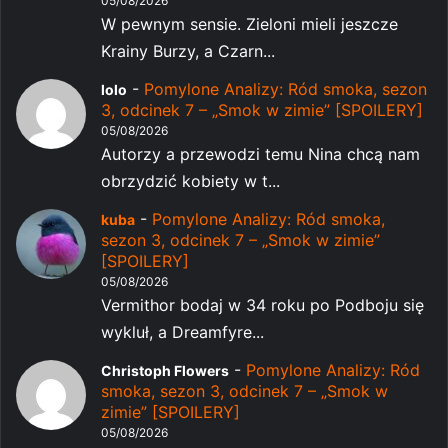
05/08/2026
W pewnym sensie. Zieloni mieli jeszcze
Krainy Burzy, a Czarn...
-
Pomylone Analizy: Ród smoka, sezon
lolo
3, odcinek 7 – „Smok w zimie” [SPOILERY]
05/08/2026
Autorzy a przewodzi temu Nina chcą nam
obrzydzić kobiety w t...
-
Pomylone Analizy: Ród smoka,
kuba
sezon 3, odcinek 7 – „Smok w zimie”
[SPOILERY]
05/08/2026
Vermithor bodaj w 34 roku po Podboju się
wykluł, a Dreamfyre...
-
Pomylone Analizy: Ród
Christoph Flowers
smoka, sezon 3, odcinek 7 – „Smok w
zimie” [SPOILERY]
05/08/2026