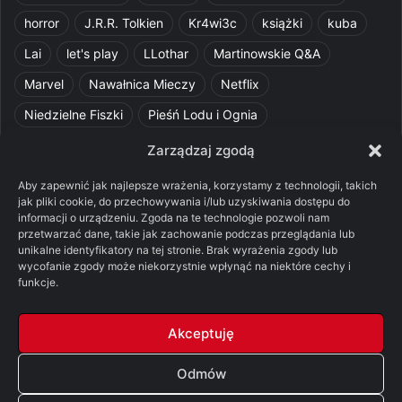
horror
J.R.R. Tolkien
Kr4wi3c
książki
kuba
Lai
let's play
LLothar
Martinowskie Q&A
Marvel
Nawałnica Mieczy
Netflix
Niedzielne Fiszki
Pieśń Lodu i Ognia
Pomylone Analizy
Pquelim
Pytania do maesterów
Zarządzaj zgodą
Pytania i odpowiedzi
Q&A
Razorblade
recenzja
Aby zapewnić jak najlepsze wrażenia, korzystamy z technologii, takich
jak pliki cookie, do przechowywania i/lub uzyskiwania dostępu do
recenzja książki
Ród Smoka
Silmarillion
SithFrog
informacji o urządzeniu. Zgoda na te technologie pozwoli nam
przetwarzać dane, takie jak zachowanie podczas przeglądania lub
Starcie Królów
Star Wars
Szalone Teorie
unikalne identyfikatory na tej stronie. Brak wyrażenia zgody lub
Tolkienowskie Q&A
Voo
Wieści z Cytadeli
wycofanie zgody może niekorzystnie wpłynąć na niektóre cechy i
funkcje.
Władca Pierścieni
X-Com 2
XCOM 2
Akceptuję
Odmów
© Copyright 2026, All Rights Reserved |
FSGK.PL