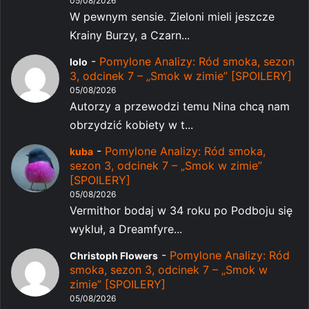
05/08/2026
W pewnym sensie. Zieloni mieli jeszcze
Krainy Burzy, a Czarn...
-
Pomylone Analizy: Ród smoka, sezon
lolo
3, odcinek 7 – „Smok w zimie” [SPOILERY]
05/08/2026
Autorzy a przewodzi temu Nina chcą nam
obrzydzić kobiety w t...
-
Pomylone Analizy: Ród smoka,
kuba
sezon 3, odcinek 7 – „Smok w zimie”
[SPOILERY]
05/08/2026
Vermithor bodaj w 34 roku po Podboju się
wykluł, a Dreamfyre...
-
Pomylone Analizy: Ród
Christoph Flowers
smoka, sezon 3, odcinek 7 – „Smok w
zimie” [SPOILERY]
05/08/2026