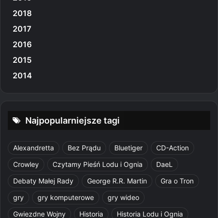
2018
2017
2016
2015
2014
Najpopularniejsze tagi
Alexandretta
Bez Prądu
Bluetiger
CD-Action
Crowley
Czytamy Pieśń Lodu i Ognia
DaeL
Debaty Małej Rady
George R.R. Martin
Gra o Tron
gry
gry komputerowe
gry wideo
Gwiezdne Wojny
Historia
Historia Lodu i Ognia