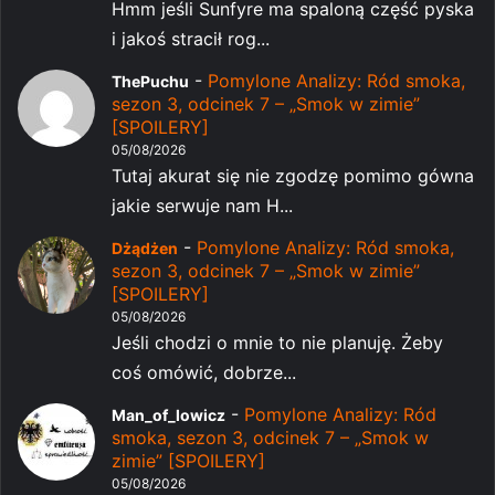
Hmm jeśli Sunfyre ma spaloną część pyska
i jakoś stracił rog...
-
Pomylone Analizy: Ród smoka,
ThePuchu
sezon 3, odcinek 7 – „Smok w zimie”
[SPOILERY]
05/08/2026
Tutaj akurat się nie zgodzę pomimo gówna
jakie serwuje nam H...
-
Pomylone Analizy: Ród smoka,
Dżądżen
sezon 3, odcinek 7 – „Smok w zimie”
[SPOILERY]
05/08/2026
Jeśli chodzi o mnie to nie planuję. Żeby
coś omówić, dobrze...
-
Pomylone Analizy: Ród
Man_of_lowicz
smoka, sezon 3, odcinek 7 – „Smok w
zimie” [SPOILERY]
05/08/2026