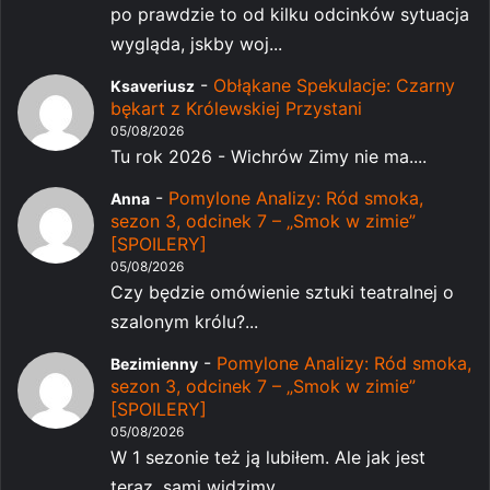
po prawdzie to od kilku odcinków sytuacja
wygląda, jskby woj...
-
Obłąkane Spekulacje: Czarny
Ksaveriusz
bękart z Królewskiej Przystani
05/08/2026
Tu rok 2026 - Wichrów Zimy nie ma....
-
Pomylone Analizy: Ród smoka,
Anna
sezon 3, odcinek 7 – „Smok w zimie”
[SPOILERY]
05/08/2026
Czy będzie omówienie sztuki teatralnej o
szalonym królu?...
-
Pomylone Analizy: Ród smoka,
Bezimienny
sezon 3, odcinek 7 – „Smok w zimie”
[SPOILERY]
05/08/2026
W 1 sezonie też ją lubiłem. Ale jak jest
teraz, sami widzimy...