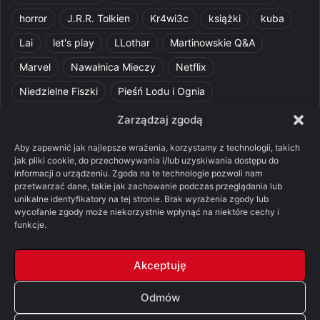
horror
J.R.R. Tolkien
Kr4wi3c
książki
kuba
Lai
let's play
LLothar
Martinowskie Q&A
Marvel
Nawałnica Mieczy
Netflix
Niedzielne Fiszki
Pieśń Lodu i Ognia
Pomylone Analizy
Pquelim
Pytania do maesterów
Zarządzaj zgodą
Pytania i odpowiedzi
Q&A
Razorblade
recenzja
Aby zapewnić jak najlepsze wrażenia, korzystamy z technologii, takich
jak pliki cookie, do przechowywania i/lub uzyskiwania dostępu do
recenzja książki
Ród Smoka
Silmarillion
SithFrog
informacji o urządzeniu. Zgoda na te technologie pozwoli nam
przetwarzać dane, takie jak zachowanie podczas przeglądania lub
Starcie Królów
Star Wars
Szalone Teorie
unikalne identyfikatory na tej stronie. Brak wyrażenia zgody lub
Tolkienowskie Q&A
Voo
Wieści z Cytadeli
wycofanie zgody może niekorzystnie wpłynąć na niektóre cechy i
funkcje.
Władca Pierścieni
X-Com 2
XCOM 2
Akceptuję
Odmów
© Copyright 2026, All Rights Reserved |
FSGK.PL