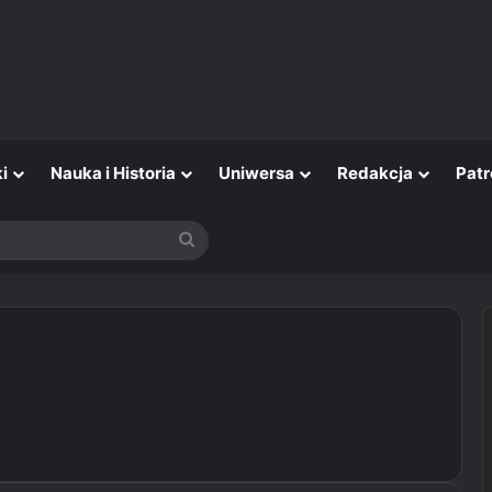
i
Nauka i Historia
Uniwersa
Redakcja
Patr
Szukaj