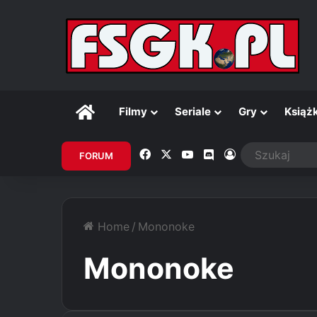
Główna
Filmy
Seriale
Gry
Książk
Facebook
X
YouTube
Discord
Zaloguj
FORUM
Home
/
Mononoke
Mononoke