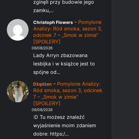
zginęli przy budowie jego
zamku,...
-
Pomylone
Christoph Flowers
Analizy: Ród smoka, sezon 3,
odcinek 7 – „Smok w zimie”
[SPOILERY]
06/08/2026
Lady Arryn zbazowana
lesbijka i w książce jest to
spójne od...
-
Pomylone Analizy:
Dżądżen
Ród smoka, sezon 3, odcinek
7 – „Smok w zimie”
[SPOILERY]
06/08/2026
:D Tu możesz znaleźć
wyjaśnienie moim zdaniem
dobre: https:/...