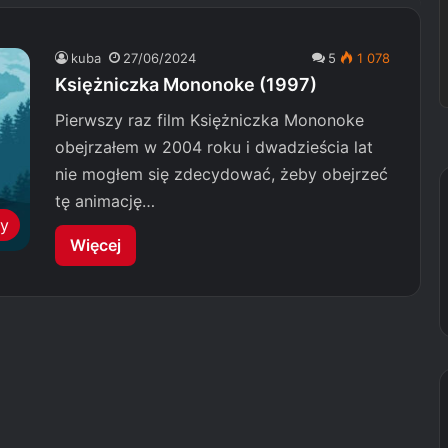
kuba
27/06/2024
5
1 078
Księżniczka Mononoke (1997)
Pierwszy raz film Księżniczka Mononoke
obejrzałem w 2004 roku i dwadzieścia lat
nie mogłem się zdecydować, żeby obejrzeć
tę animację…
my
Więcej