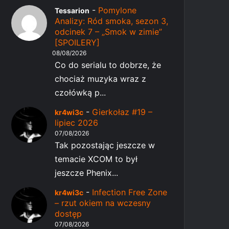
-
Pomylone
Tessarion
Analizy: Ród smoka, sezon 3,
odcinek 7 – „Smok w zimie”
[SPOILERY]
08/08/2026
Co do serialu to dobrze, że
chociaż muzyka wraz z
czołówką p...
-
Gierkołaz #19 –
kr4wi3c
lipiec 2026
07/08/2026
Tak pozostając jeszcze w
temacie XCOM to był
jeszcze Phenix...
-
Infection Free Zone
kr4wi3c
– rzut okiem na wczesny
dostęp
07/08/2026