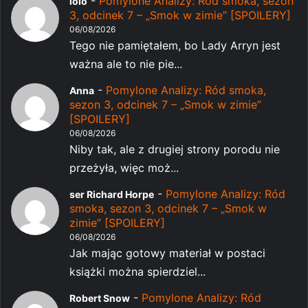
-
Pomylone Analizy: Ród smoka, sezon
lolo
3, odcinek 7 – „Smok w zimie” [SPOILERY]
06/08/2026
Tego nie pamiętałem, bo Lady Arryn jest
ważna ale to nie pie...
-
Pomylone Analizy: Ród smoka,
Anna
sezon 3, odcinek 7 – „Smok w zimie”
[SPOILERY]
06/08/2026
Niby tak, ale z drugiej strony porodu nie
przeżyła, więc moż...
-
Pomylone Analizy: Ród
ser Richard Horpe
smoka, sezon 3, odcinek 7 – „Smok w
zimie” [SPOILERY]
06/08/2026
Jak mając gotowy materiał w postaci
książki można spierdziel...
-
Pomylone Analizy: Ród
Robert Snow