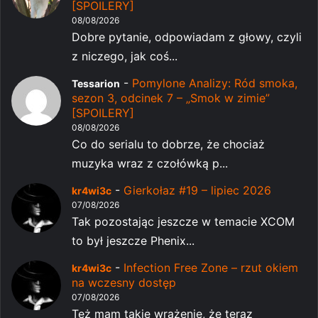
[SPOILERY]
08/08/2026
Dobre pytanie, odpowiadam z głowy, czyli
z niczego, jak coś...
-
Pomylone Analizy: Ród smoka,
Tessarion
sezon 3, odcinek 7 – „Smok w zimie”
[SPOILERY]
08/08/2026
Co do serialu to dobrze, że chociaż
muzyka wraz z czołówką p...
-
Gierkołaz #19 – lipiec 2026
kr4wi3c
07/08/2026
Tak pozostając jeszcze w temacie XCOM
to był jeszcze Phenix...
-
Infection Free Zone – rzut okiem
kr4wi3c
na wczesny dostęp
07/08/2026
Też mam takie wrażenie, że teraz