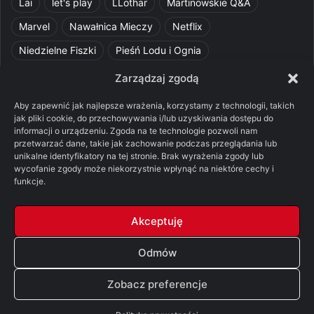
Lai
let's play
LLothar
Martinowskie Q&A
Marvel
Nawałnica Mieczy
Netflix
Niedzielne Fiszki
Pieśń Lodu i Ognia
Pomylone Analizy
Pquelim
Pytania do maesterów
Zarządzaj zgodą
Pytania i odpowiedzi
Q&A
Razorblade
recenzja
Aby zapewnić jak najlepsze wrażenia, korzystamy z technologii, takich
jak pliki cookie, do przechowywania i/lub uzyskiwania dostępu do
recenzja książki
Ród Smoka
Silmarillion
SithFrog
informacji o urządzeniu. Zgoda na te technologie pozwoli nam
przetwarzać dane, takie jak zachowanie podczas przeglądania lub
Starcie Królów
Star Wars
Szalone Teorie
unikalne identyfikatory na tej stronie. Brak wyrażenia zgody lub
wycofanie zgody może niekorzystnie wpłynąć na niektóre cechy i
Tolkienowskie Q&A
Voo
Wieści z Cytadeli
funkcje.
Władca Pierścieni
X-Com 2
XCOM 2
Akceptuję
Odmów
© Copyright 2026, All Rights Reserved |
FSGK.PL
Zobacz preferencje
Facebook
X
YouTube
Discord