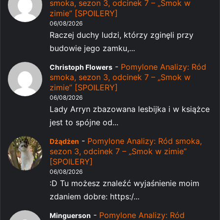
smoka, sezon 3, odcinek 7 – „Smok w
zimie” [SPOILERY]
06/08/2026
Raczej duchy ludzi, którzy zginęli przy
budowie jego zamku,...
-
Pomylone Analizy: Ród
Christoph Flowers
smoka, sezon 3, odcinek 7 – „Smok w
zimie” [SPOILERY]
06/08/2026
Lady Arryn zbazowana lesbijka i w książce
jest to spójne od...
-
Pomylone Analizy: Ród smoka,
Dżądżen
sezon 3, odcinek 7 – „Smok w zimie”
[SPOILERY]
06/08/2026
:D Tu możesz znaleźć wyjaśnienie moim
zdaniem dobre: https:/...
-
Pomylone Analizy: Ród
Minguerson