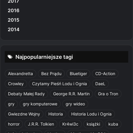
2017
2016
2015
2014
Najpopularniejsze tagi
Alexandretta
Bez Prądu
Bluetiger
CD-Action
Crowley
Czytamy Pieśń Lodu i Ognia
DaeL
Debaty Małej Rady
George R.R. Martin
Gra o Tron
gry
gry komputerowe
gry wideo
Gwiezdne Wojny
Historia
Historia Lodu i Ognia
horror
J.R.R. Tolkien
Kr4wi3c
książki
kuba