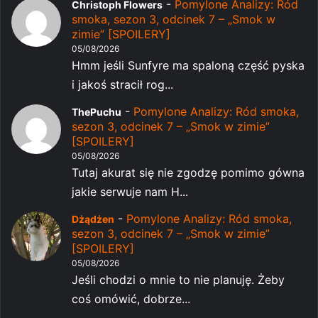
-
Pomylone Analizy: Ród
Christoph Flowers
smoka, sezon 3, odcinek 7 – „Smok w
zimie” [SPOILERY]
05/08/2026
Hmm jeśli Sunfyre ma spaloną część pyska
i jakoś stracił rog...
-
Pomylone Analizy: Ród smoka,
ThePuchu
sezon 3, odcinek 7 – „Smok w zimie”
[SPOILERY]
05/08/2026
Tutaj akurat się nie zgodzę pomimo gówna
jakie serwuje nam H...
-
Pomylone Analizy: Ród smoka,
Dżądżen
sezon 3, odcinek 7 – „Smok w zimie”
[SPOILERY]
05/08/2026
Jeśli chodzi o mnie to nie planuję. Żeby
coś omówić, dobrze...