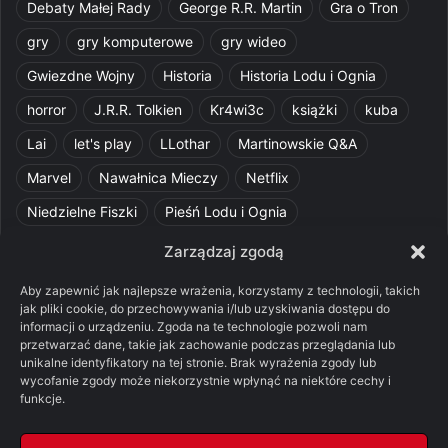
Debaty Małej Rady
George R.R. Martin
Gra o Tron
gry
gry komputerowe
gry wideo
Gwiezdne Wojny
Historia
Historia Lodu i Ognia
horror
J.R.R. Tolkien
Kr4wi3c
książki
kuba
Lai
let's play
LLothar
Martinowskie Q&A
Marvel
Nawałnica Mieczy
Netflix
Niedzielne Fiszki
Pieśń Lodu i Ognia
Pomylone Analizy
Pquelim
Pytania do maesterów
Zarządzaj zgodą
Pytania i odpowiedzi
Q&A
Razorblade
recenzja
Aby zapewnić jak najlepsze wrażenia, korzystamy z technologii, takich
jak pliki cookie, do przechowywania i/lub uzyskiwania dostępu do
recenzja książki
Ród Smoka
Silmarillion
SithFrog
informacji o urządzeniu. Zgoda na te technologie pozwoli nam
przetwarzać dane, takie jak zachowanie podczas przeglądania lub
Starcie Królów
Star Wars
Szalone Teorie
unikalne identyfikatory na tej stronie. Brak wyrażenia zgody lub
Tolkienowskie Q&A
Voo
Wieści z Cytadeli
wycofanie zgody może niekorzystnie wpłynąć na niektóre cechy i
funkcje.
Władca Pierścieni
X-Com 2
XCOM 2