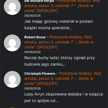
-
Pomylone Analizy: Ród
ser Richard Horpe
smoka, sezon 3, odcinek 7 – „Smok w
zimie” [SPOILERY]
06/08/2026
Jak mając gotowy materiał w postaci
książki można spierdziel...
-
Pomylone Analizy: Ród
Robert Snow
smoka, sezon 3, odcinek 7 – „Smok w
zimie” [SPOILERY]
06/08/2026
Raczej duchy ludzi, którzy zginęli przy
budowie jego zamku,...
-
Pomylone Analizy: Ród
Christoph Flowers
smoka, sezon 3, odcinek 7 – „Smok w
zimie” [SPOILERY]
06/08/2026
Lady Arryn zbazowana lesbijka i w książce
jest to spójne od...