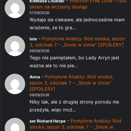
-
Infection Free Zone – rzut
Kiełbasa Czubaki
okiem na wczesny dostęp
07/08/2026
Wydaje sie ciekawe, ale jednocześnie mam
wrażenie, ze to gra...
-
Pomylone Analizy: Ród smoka, sezon
lolo
3, odcinek 7 – „Smok w zimie” [SPOILERY]
06/08/2026
Tego nie pamiętałem, bo Lady Arryn jest
ważna ale to nie pie...
-
Pomylone Analizy: Ród smoka,
Anna
sezon 3, odcinek 7 – „Smok w zimie”
[SPOILERY]
06/08/2026
Niby tak, ale z drugiej strony porodu nie
przeżyła, więc moż...
-
Pomylone Analizy: Ród
ser Richard Horpe
smoka, sezon 3, odcinek 7 – „Smok w