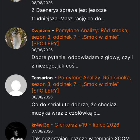
08/08/2026
Z Daenerys sprawa jest jeszcze
trudniejsza. Masz rację co do...
-
Pomylone Analizy: Ród smoka,
Dżądżen
sezon 3, odcinek 7 – „Smok w zimie”
[SPOILERY]
08/08/2026
Dobre pytanie, odpowiadam z głowy, czyli
z niczego, jak coś...
-
Pomylone Analizy: Ród smoka,
Tessarion
sezon 3, odcinek 7 – „Smok w zimie”
[SPOILERY]
08/08/2026
Co do serialu to dobrze, że chociaż
muzyka wraz z czołówką p...
-
Gierkołaz #19 – lipiec 2026
kr4wi3c
07/08/2026
Tak pozostając jeszcze w temacie XCOM