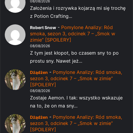
08/08/2026
Założenia i rozrywka kojarzą mi się trochę
z Potion Crafting...
-
Pomylone Analizy: Ród
Robert Snow
smoka, sezon 3, odcinek 7 – „Smok w
zimie” [SPOILERY]
08/08/2026
Z tym jest kłopot, bo czasem sny to po
prostu sny. Nawet jeż...
-
Pomylone Analizy: Ród smoka,
Dżądżen
sezon 3, odcinek 7 – „Smok w zimie”
[SPOILERY]
08/08/2026
Zostaje Aemon. I tak: wszystko wskazuje
na to, że on ma sny...
-
Pomylone Analizy: Ród smoka,
Dżądżen
sezon 3, odcinek 7 – „Smok w zimie”
[SPOILERY]