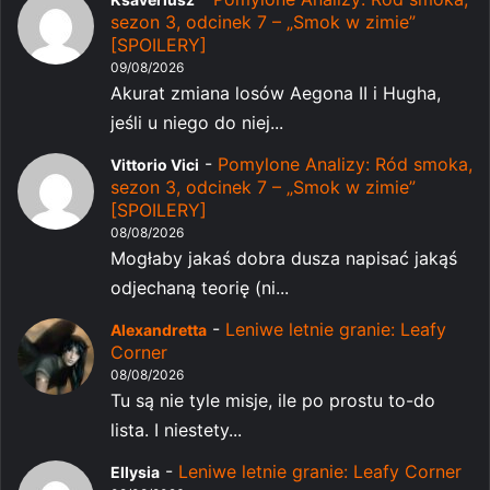
sezon 3, odcinek 7 – „Smok w zimie”
[SPOILERY]
09/08/2026
Akurat zmiana losów Aegona II i Hugha,
jeśli u niego do niej...
-
Pomylone Analizy: Ród smoka,
Vittorio Vici
sezon 3, odcinek 7 – „Smok w zimie”
[SPOILERY]
08/08/2026
Mogłaby jakaś dobra dusza napisać jakąś
odjechaną teorię (ni...
-
Leniwe letnie granie: Leafy
Alexandretta
Corner
08/08/2026
Tu są nie tyle misje, ile po prostu to-do
lista. I niestety...
-
Leniwe letnie granie: Leafy Corner
Ellysia