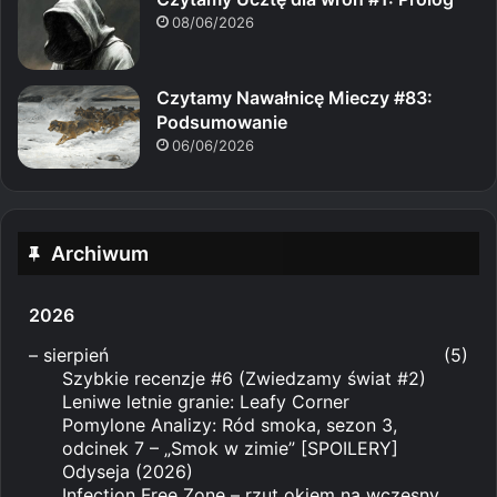
08/06/2026
Czytamy Nawałnicę Mieczy #83:
Podsumowanie
06/06/2026
Archiwum
2026
–
sierpień
(5)
Szybkie recenzje #6 (Zwiedzamy świat #2)
Leniwe letnie granie: Leafy Corner
Pomylone Analizy: Ród smoka, sezon 3,
odcinek 7 – „Smok w zimie” [SPOILERY]
Odyseja (2026)
Infection Free Zone – rzut okiem na wczesny