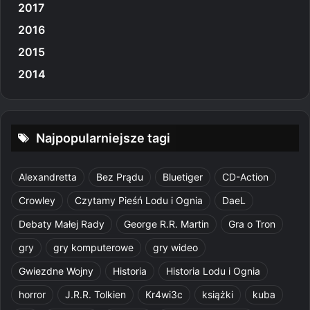
2017
2016
2015
2014
Najpopularniejsze tagi
Alexandretta
Bez Prądu
Bluetiger
CD-Action
Crowley
Czytamy Pieśń Lodu i Ognia
DaeL
Debaty Małej Rady
George R.R. Martin
Gra o Tron
gry
gry komputerowe
gry wideo
Gwiezdne Wojny
Historia
Historia Lodu i Ognia
horror
J.R.R. Tolkien
Kr4wi3c
książki
kuba