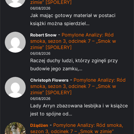
zimie” [SPOILERY]
06/08/2026
Jak mając gotowy materiał w postaci
książki można spierdziel...
-
Pomylone Analizy: Ród
Robert Snow
smoka, sezon 3, odcinek 7 – „Smok w
zimie” [SPOILERY]
06/08/2026
Raczej duchy ludzi, którzy zginęli przy
budowie jego zamku,...
-
Pomylone Analizy: Ród
Christoph Flowers
smoka, sezon 3, odcinek 7 – „Smok w
zimie” [SPOILERY]
06/08/2026
Lady Arryn zbazowana lesbijka i w książce
jest to spójne od...
-
Pomylone Analizy: Ród smoka,
Dżądżen
sezon 3, odcinek 7 – „Smok w zimie”