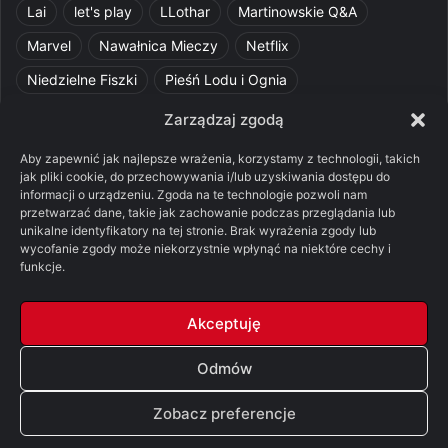
Lai
let's play
LLothar
Martinowskie Q&A
Marvel
Nawałnica Mieczy
Netflix
Niedzielne Fiszki
Pieśń Lodu i Ognia
Pomylone Analizy
Pquelim
Pytania do maesterów
Zarządzaj zgodą
Pytania i odpowiedzi
Q&A
Razorblade
recenzja
Aby zapewnić jak najlepsze wrażenia, korzystamy z technologii, takich
jak pliki cookie, do przechowywania i/lub uzyskiwania dostępu do
recenzja książki
Ród Smoka
Silmarillion
SithFrog
informacji o urządzeniu. Zgoda na te technologie pozwoli nam
przetwarzać dane, takie jak zachowanie podczas przeglądania lub
Starcie Królów
Star Wars
Szalone Teorie
unikalne identyfikatory na tej stronie. Brak wyrażenia zgody lub
Tolkienowskie Q&A
Voo
Wieści z Cytadeli
wycofanie zgody może niekorzystnie wpłynąć na niektóre cechy i
funkcje.
Władca Pierścieni
X-Com 2
XCOM 2
Akceptuję
Odmów
© Copyright 2026, All Rights Reserved |
FSGK.PL
Zobacz preferencje
Facebook
X
YouTube
Discord