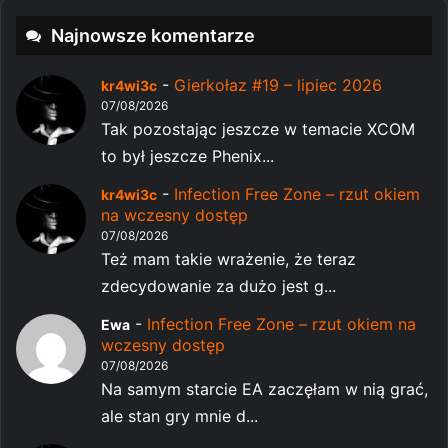
Najnowsze komentarze
-
Gierkołaz #19 – lipiec 2026
kr4wi3c
07/08/2026
Tak pozostając jeszcze w temacie XCOM
to był jeszcze Phenix...
-
Infection Free Zone – rzut okiem
kr4wi3c
na wczesny dostęp
07/08/2026
Też mam takie wrażenie, że teraz
zdecydowanie za dużo jest g...
-
Infection Free Zone – rzut okiem na
Ewa
wczesny dostęp
07/08/2026
Na samym starcie EA zaczęłam w nią grać,
ale stan gry mnie d...