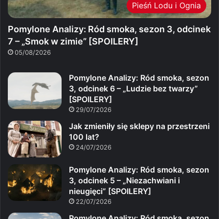
Pieśń Lodu i Ognia
Pomylone Analizy: Ród smoka, sezon 3, odcinek
7 – „Smok w zimie” [SPOILERY]
05/08/2026
Pomylone Analizy: Ród smoka, sezon
3, odcinek 6 – „Ludzie bez twarzy”
[SPOILERY]
29/07/2026
Jak zmieniły się sklepy na przestrzeni
100 lat?
24/07/2026
Pomylone Analizy: Ród smoka, sezon
3, odcinek 5 – „Niezachwiani i
nieugięci” [SPOILERY]
22/07/2026
Pomylone Analizy: Ród smoka, sezon