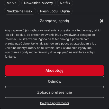
Marvel
Nawałnica Mieczy
Netflix
Niedzielne Fiszki
Pieśń Lodu i Ognia
Pomylone Analizy
Pquelim
Pytania do maesterów
Zarządzaj zgodą
Pytania i odpowiedzi
Q&A
Razorblade
recenzja
Aby zapewnić jak najlepsze wrażenia, korzystamy z technologii, takich
jak pliki cookie, do przechowywania i/lub uzyskiwania dostępu do
recenzja książki
Ród Smoka
Silmarillion
SithFrog
informacji o urządzeniu. Zgoda na te technologie pozwoli nam
przetwarzać dane, takie jak zachowanie podczas przeglądania lub
Starcie Królów
Star Wars
Szalone Teorie
unikalne identyfikatory na tej stronie. Brak wyrażenia zgody lub
Tolkienowskie Q&A
Voo
Wieści z Cytadeli
wycofanie zgody może niekorzystnie wpłynąć na niektóre cechy i
funkcje.
Władca Pierścieni
X-Com 2
XCOM 2
Akceptuję
Odmów
© Copyright 2026, All Rights Reserved |
FSGK.PL
Zobacz preferencje
Facebook
X
YouTube
Discord
Polityka prywatności