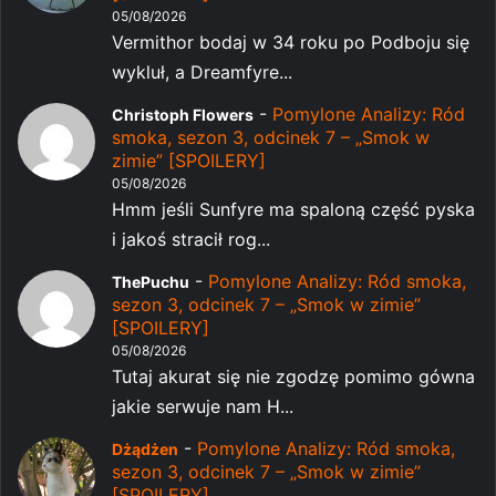
05/08/2026
Vermithor bodaj w 34 roku po Podboju się
wykluł, a Dreamfyre...
-
Pomylone Analizy: Ród
Christoph Flowers
smoka, sezon 3, odcinek 7 – „Smok w
zimie” [SPOILERY]
05/08/2026
Hmm jeśli Sunfyre ma spaloną część pyska
i jakoś stracił rog...
-
Pomylone Analizy: Ród smoka,
ThePuchu
sezon 3, odcinek 7 – „Smok w zimie”
[SPOILERY]
05/08/2026
Tutaj akurat się nie zgodzę pomimo gówna
jakie serwuje nam H...
-
Pomylone Analizy: Ród smoka,
Dżądżen
sezon 3, odcinek 7 – „Smok w zimie”
[SPOILERY]