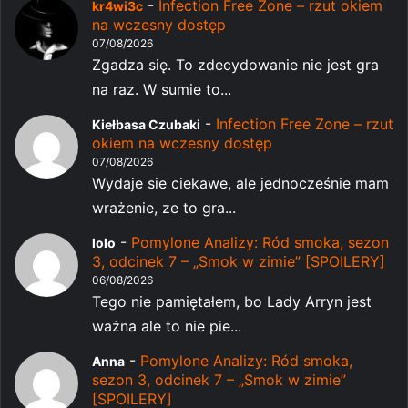
-
Infection Free Zone – rzut okiem
kr4wi3c
na wczesny dostęp
07/08/2026
Zgadza się. To zdecydowanie nie jest gra
na raz. W sumie to...
-
Infection Free Zone – rzut
Kiełbasa Czubaki
okiem na wczesny dostęp
07/08/2026
Wydaje sie ciekawe, ale jednocześnie mam
wrażenie, ze to gra...
-
Pomylone Analizy: Ród smoka, sezon
lolo
3, odcinek 7 – „Smok w zimie” [SPOILERY]
06/08/2026
Tego nie pamiętałem, bo Lady Arryn jest
ważna ale to nie pie...
-
Pomylone Analizy: Ród smoka,
Anna
sezon 3, odcinek 7 – „Smok w zimie”
[SPOILERY]