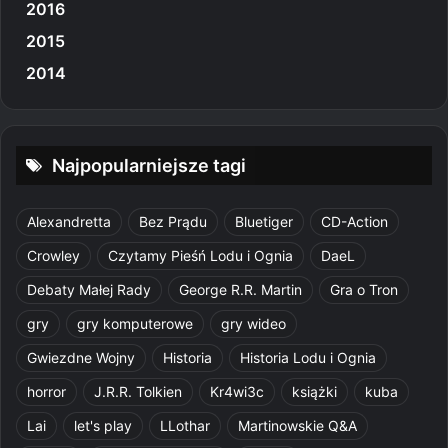
2016
2015
2014
Najpopularniejsze tagi
Alexandretta
Bez Prądu
Bluetiger
CD-Action
Crowley
Czytamy Pieśń Lodu i Ognia
DaeL
Debaty Małej Rady
George R.R. Martin
Gra o Tron
gry
gry komputerowe
gry wideo
Gwiezdne Wojny
Historia
Historia Lodu i Ognia
horror
J.R.R. Tolkien
Kr4wi3c
książki
kuba
Lai
let's play
LLothar
Martinowskie Q&A