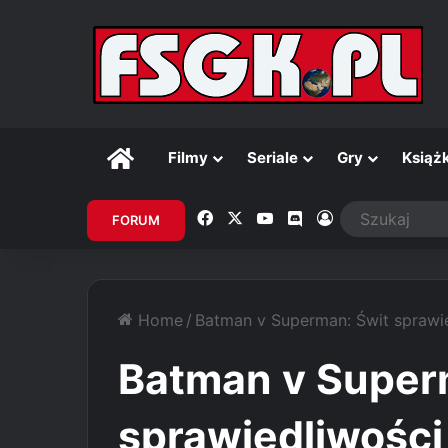
Główna
Filmy
Seriale
Gry
Książk
Facebook
X
YouTube
Discord
Zaloguj
FORUM
Home
/
Batman v Superman: Świt sprawi
Batman v Super
sprawiedliwości