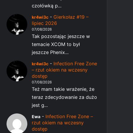
czołówką p...
-
Gierkołaz #19 –
kr4wi3c
lipiec 2026
07/08/2026
Tak pozostając jeszcze w
temacie XCOM to był
jeszcze Phenix...
-
Infection Free Zone
kr4wi3c
– rzut okiem na wczesny
dostęp
07/08/2026
Też mam takie wrażenie, że
teraz zdecydowanie za dużo
jest g...
-
Infection Free Zone –
Ewa
rzut okiem na wczesny
dostęp