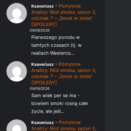
-
Pomylone
Ksaveriusz
Analizy: Ród smoka, sezon 3,
odcinek 7 – „Smok w zimie”
[SPOILERY]
09/08/2026
Pierwszego porodu w
tamtych czasach (tj. w
realiach Westeros...
-
Pomylone
Ksaveriusz
Analizy: Ród smoka, sezon 3,
odcinek 7 – „Smok w zimie”
[SPOILERY]
09/08/2026
Sam wiek per se ma -
bowiem smoki rosną całe
życie, ale jeśl...
-
Pomylone
Ksaveriusz
Analizy: Ród smoka, sezon 3,