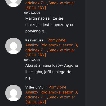
odcinek 7 – „Smok w zimie”
[SPOILERY]
09/08/2026
Martin napisał, że się
starzeje i jest zmęczony co
powinno g...
-
Pomylone
Ksaveriusz
Analizy: Ród smoka, sezon 3,
odcinek 7 – „Smok w zimie”
[SPOILERY]
09/08/2026
Akurat zmiana losów Aegona
II i Hugha, jeśli u niego do
niej...
-
Pomylone
Vittorio Vici
Analizy: Ród smoka, sezon 3,
odcinek 7 – „Smok w zimie”
[SPOILERY]