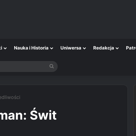
i
Nauka i Historia
Uniwersa
Redakcja
Patr
Szukaj
edliwości
man: Świt