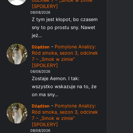
odcinek 7 – „Smok w zimie”
[SPOILERY]
08/08/2026
Z tym jest kłopot, bo czasem
sny to po prostu sny. Nawet
jeż...
-
Pomylone Analizy:
Dżądżen
Ród smoka, sezon 3, odcinek
7 – „Smok w zimie”
[SPOILERY]
08/08/2026
Zostaje Aemon. I tak:
wszystko wskazuje na to, że
on ma sny...
-
Pomylone Analizy:
Dżądżen
Ród smoka, sezon 3, odcinek
7 – „Smok w zimie”
[SPOILERY]
08/08/2026