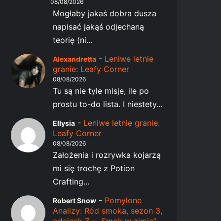
08/08/2026
Mogłaby jakaś dobra dusza
napisać jakąś odjechaną
teorię (ni...
-
Leniwe letnie
Alexandretta
granie: Leafy Corner
08/08/2026
Tu są nie tyle misje, ile po
prostu to-do lista. I niestety...
-
Leniwe letnie granie:
Ellysia
Leafy Corner
08/08/2026
Założenia i rozrywka kojarzą
mi się trochę z Potion
Crafting...
-
Pomylone
Robert Snow
Analizy: Ród smoka, sezon 3,