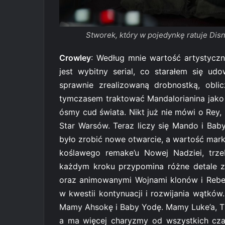
Stworek, który w pojedynkę ratuje Disn
Crowley
: Według mnie wartość artystyczn
jest wybitny serial, co starałem się u
sprawnie zrealizowaną drobnostką, obli
tymczasem traktować Mandalorianina jako
ósmy cud świata. Nikt już nie mówi o Rey,
Star Warsów. Teraz liczy się Mando i Baby
było zrobić nowe otwarcie, a wartość mark
koślawego remake’u Nowej Nadziei, trze
każdym kroku przypomina różne detale ze
oraz animowanymi Wojnami klonów i Rebe
w kwestii kontynuacji i rozwijania wątkó
Mamy Ahsokę i Baby Yodę. Mamy Luke’a, Thr
a ma więcej charyzmy od wszystkich czar