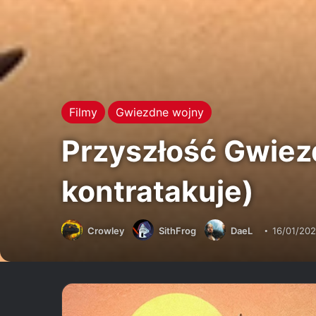
Filmy
Gwiezdne wojny
Przyszłość Gwiez
kontratakuje)
Crowley
SithFrog
DaeL
16/01/202