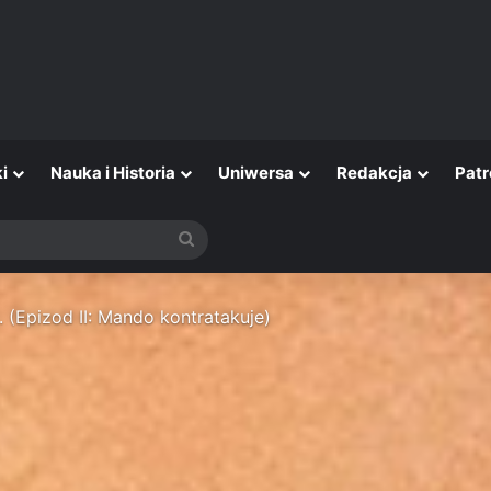
i
Nauka i Historia
Uniwersa
Redakcja
Patr
Szukaj
(Epizod II: Mando kontratakuje)