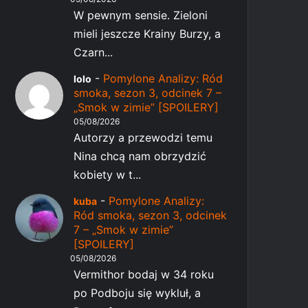
W pewnym sensie. Zieloni
mieli jeszcze Krainy Burzy, a
Czarn...
-
Pomylone Analizy: Ród
lolo
smoka, sezon 3, odcinek 7 –
„Smok w zimie” [SPOILERY]
05/08/2026
Autorzy a przewodzi temu
Nina chcą nam obrzydzić
kobiety w t...
-
Pomylone Analizy:
kuba
Ród smoka, sezon 3, odcinek
7 – „Smok w zimie”
[SPOILERY]
05/08/2026
Vermithor bodaj w 34 roku
po Podboju się wykluł, a