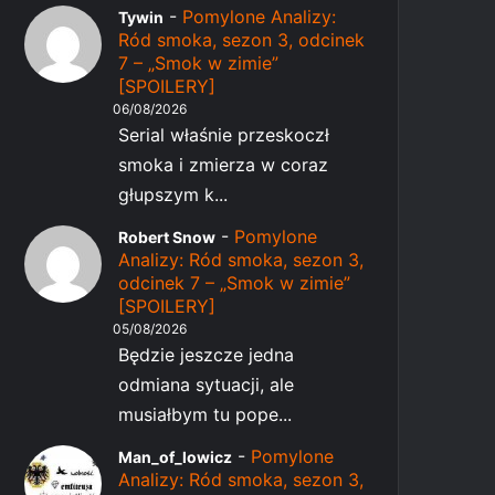
-
Pomylone Analizy:
Tywin
Ród smoka, sezon 3, odcinek
7 – „Smok w zimie”
[SPOILERY]
06/08/2026
Serial właśnie przeskoczł
smoka i zmierza w coraz
głupszym k...
-
Pomylone
Robert Snow
Analizy: Ród smoka, sezon 3,
odcinek 7 – „Smok w zimie”
[SPOILERY]
05/08/2026
Będzie jeszcze jedna
odmiana sytuacji, ale
musiałbym tu pope...
-
Pomylone
Man_of_lowicz
Analizy: Ród smoka, sezon 3,