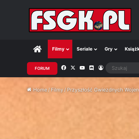
Główna
Filmy
Seriale
Gry
Książk
Facebook
X
YouTube
Discord
Zaloguj
FORUM
Home
/
Filmy
/
Przyszłość Gwiezdnych Wojen. 