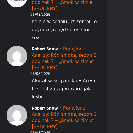
odcinek 7 – „Smok w zimie”
[SPOILERY]
05/08/2026
no ale w serialu już zebrali. o
czym więc będzie oststni
sez...
-
Pomylone
Robert Snow
Analizy: Ród smoka, sezon 3,
odcinek 7 – „Smok w zimie”
[SPOILERY]
05/08/2026
Akurat w książce lady Arryn
też jest zasugerowana jako
lesbi...
-
Pomylone
Robert Snow
Analizy: Ród smoka, sezon 3,
odcinek 7 – „Smok w zimie”
[SPOILERY]
05/08/2026