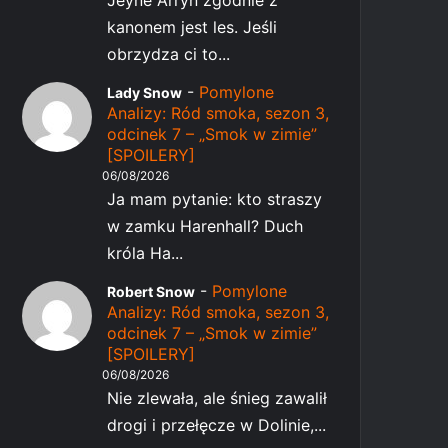
Jeyne Arryn zgodnie z
kanonem jest les. Jeśli
obrzydza ci to...
-
Pomylone
Lady Snow
Analizy: Ród smoka, sezon 3,
odcinek 7 – „Smok w zimie”
[SPOILERY]
06/08/2026
Ja mam pytanie: kto straszy
w zamku Harenhall? Duch
króla Ha...
-
Pomylone
Robert Snow
Analizy: Ród smoka, sezon 3,
odcinek 7 – „Smok w zimie”
[SPOILERY]
06/08/2026
Nie zlewała, ale śnieg zawalił
drogi i przełęcze w Dolinie,...