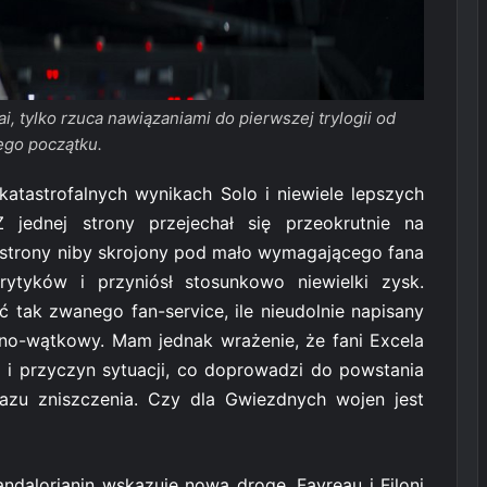
i, tylko rzuca nawiązaniami do pierwszej trylogii od
go początku.
katastrofalnych wynikach Solo i niewiele lepszych
 jednej strony przejechał się przeokrutnie na
j strony niby skrojony pod mało wymagającego fana
rytyków i przyniósł stosunkowo niewielki zysk.
ć tak zwanego fan-service, ile nieudolnie napisany
rno-wątkowy. Mam jednak wrażenie, że fani Excela
i przyczyn sytuacji, co doprowadzi do powstania
razu zniszczenia. Czy dla Gwiezdnych wojen jest
andalorianin wskazuje nową drogę. Favreau i Filoni