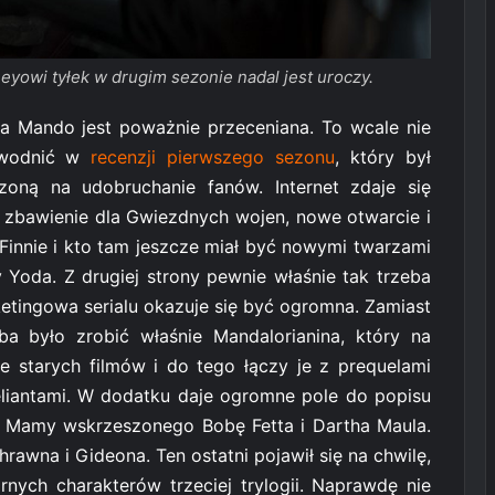
eyowi tyłek w drugim sezonie nadal jest uroczy.
a Mando jest poważnie przeceniana. To wcale nie
dowodnić w
recenzji pierwszego sezonu
, który był
czoną na udobruchanie fanów. Internet zdaje się
 zbawienie dla Gwiezdnych wojen, nowe otwarcie i
 Finnie i kto tam jeszcze miał być nowymi twarzami
 Yoda. Z drugiej strony pewnie właśnie tak trzeba
etingowa serialu okazuje się być ogromna. Zamiast
ba było zrobić właśnie Mandalorianina, który na
 starych filmów i do tego łączy je z prequelami
liantami. W dodatku daje ogromne pole do popisu
w. Mamy wskrzeszonego Bobę Fetta i Dartha Maula.
awna i Gideona. Ten ostatni pojawił się na chwilę,
nych charakterów trzeciej trylogii. Naprawdę nie