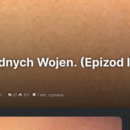
dnych Wojen. (Epizod 
1
37
371
7 min. czytania