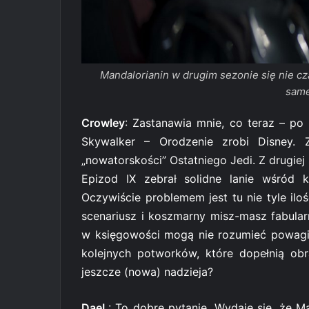
Mandalorianin w drugim sezonie się nie cza
same
Crowley
: Zastanawia mnie, co teraz – po 
Skywalker – Orodzenie zrobi Disney. Z
„nowatorskości” Ostatniego Jedi. Z drugie
Epizod IX zebrał solidne lanie wśród k
Oczywiście problemem jest tu nie tyle iloś
scenariusz i koszmarny misz-masz fabula
w księgowości mogą nie rozumieć powagi 
kolejnych potworków, które dopełnią ob
jeszcze (nowa) nadzieja?
DaeL
: To dobre pytanie. Wydaje się, że M