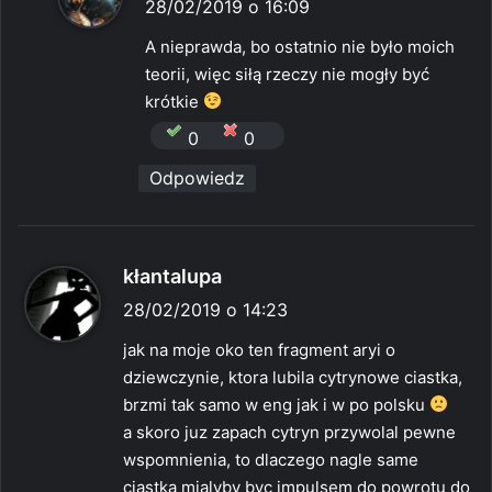
i
28/02/2019 o 16:09
s
A nieprawda, bo ostatnio nie było moich
z
teorii, więc siłą rzeczy nie mogły być
e
krótkie
:
0
0
Odpowiedz
p
kłantalupa
i
28/02/2019 o 14:23
s
jak na moje oko ten fragment aryi o
z
dziewczynie, ktora lubila cytrynowe ciastka,
e
brzmi tak samo w eng jak i w po polsku
:
a skoro juz zapach cytryn przywolal pewne
wspomnienia, to dlaczego nagle same
ciastka mialyby byc impulsem do powrotu do