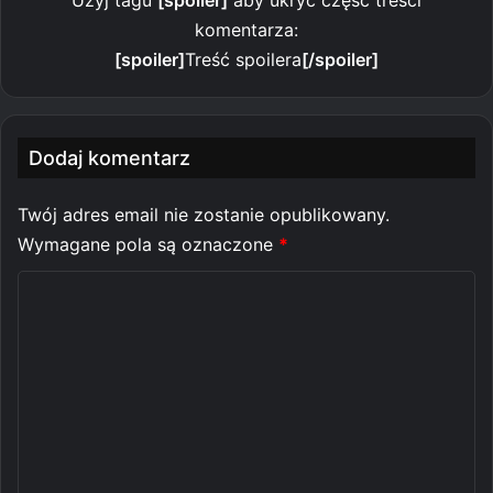
komentarza:
[spoiler]
Treść spoilera
[/spoiler]
Dodaj komentarz
Twój adres email nie zostanie opublikowany.
Wymagane pola są oznaczone
*
K
o
m
e
n
t
a