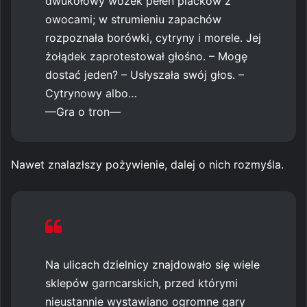
dwukołowy wózek pełen placków z
owocami; w strumieniu zapachów
rozpoznała borówki, cytryny i morele. Jej
żołądek zaprotestował głośno. – Mogę
dostać jeden? – Usłyszała swój głos. –
Cytrynowy albo…
—Gra o tron—
Nawet znalazłszy pożywienie, dalej o nich rozmyśla.
Na ulicach dzielnicy znajdowało się wiele
sklepów garncarskich, przed którymi
nieustannie wystawiano ogromne gary