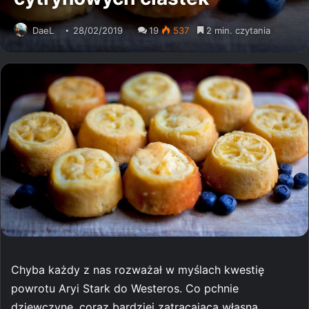
DaeL
28/02/2019
19
537
2 min. czytania
Chyba każdy z nas rozważał w myślach kwestię
powrotu Aryi Stark do Westeros. Co pchnie
dziewczynę, coraz bardziej zatracającą własną