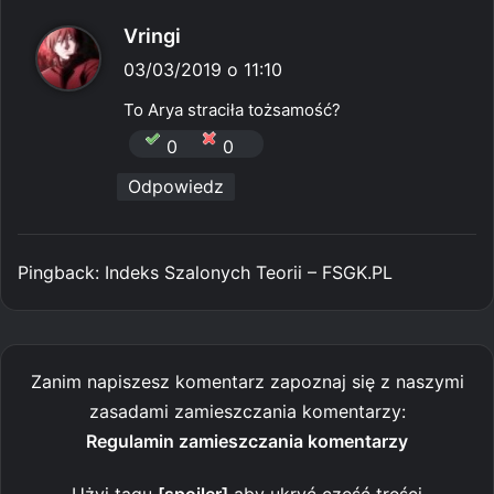
p
Vringi
i
03/03/2019 o 11:10
s
To Arya straciła tożsamość?
z
0
0
e
Odpowiedz
:
Pingback:
Indeks Szalonych Teorii – FSGK.PL
Zanim napiszesz komentarz zapoznaj się z naszymi
zasadami zamieszczania komentarzy:
Regulamin zamieszczania komentarzy
Użyj tagu
[spoiler]
aby ukryć część treści