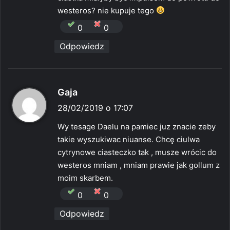
westeros? nie kupuje tego
0
0
Odpowiedz
p
Gaja
i
28/02/2019 o 17:07
s
Wy tesage Daelu na pamiec juz znacie zeby
z
takie wyszukiwac niuanse. Chcę ciulwa
e
cytrynowe ciasteczko tak , musze wrócic do
:
westeros mniam , mniam prawie jak gollum z
moim skarbem.
0
0
Odpowiedz