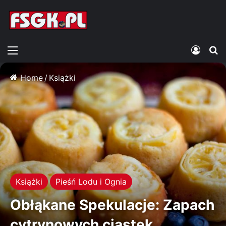
Menu
Zalogu
S
Home
/
Książki
Książki
Pieśń Lodu i Ognia
Obłąkane Spekulacje: Zapach
cytrynowych ciastek