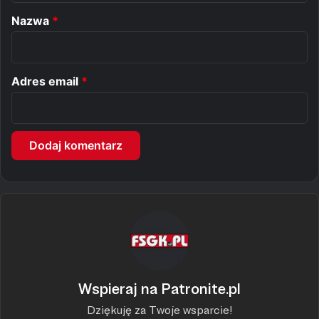
r
Nazwa
*
z
*
Adres email
*