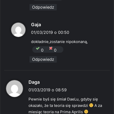
Odpowiedz
p
Gaja
i
01/03/2019 o 00:50
s
dokładnie,zostanie nipokonaną,
z
0
0
e
Odpowiedz
:
p
Daga
i
01/03/2019 o 08:59
s
Pewnie byś się śmiał DaeLu, gdyby się
z
okazało, że ta teoria się sprawdzi
A za
e
miesiąc teoria na Prima Aprilis