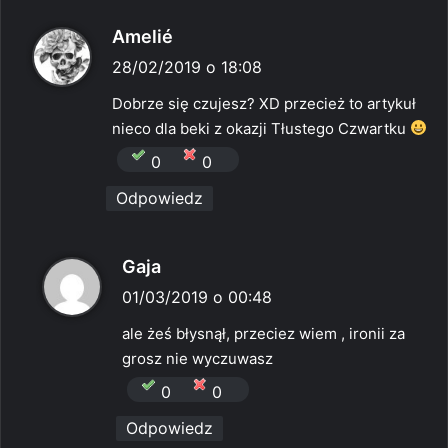
p
Amelié
i
28/02/2019 o 18:08
s
Dobrze się czujesz? XD przecież to artykuł
z
nieco dla beki z okazji Tłustego Czwartku
e
0
0
:
Odpowiedz
p
Gaja
i
01/03/2019 o 00:48
s
ale żeś błysnął, przeciez wiem , ironii za
z
grosz nie wyczuwasz
e
0
0
:
Odpowiedz