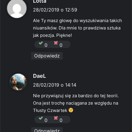
p
Lotta
i
28/02/2019 o 12:59
s
Ale Ty masz głowę do wyszukiwania takich
z
niuansików. Dla mnie to prawdziwa sztuka
e
jak poezja. Piękne!
:
0
0
Odpowiedz
p
DaeL
i
28/02/2019 o 14:14
s
Nie przywiązuj się za bardzo do tej teorii.
z
Ona jest trochę naciągana ze względu na
e
Tłusty Czwartek
:
0
0
Odpowiedz