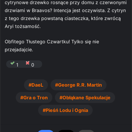
cytrynowe drzewko rosnące przy domu z czerwonymi
drzwiami w Braavos? Intencja jest oczywista. Z cytryn
z tego drzewka powstaną ciasteczka, które zwrócą
Aryi tożsamość.
Obfitego Tłustego Czwartku! Tylko się nie
przejadajcie.
1
0
DaeL
George R.R. Martin
Gra o Tron
Obłąkane Spekulacje
Pieśń Lodu i Ognia