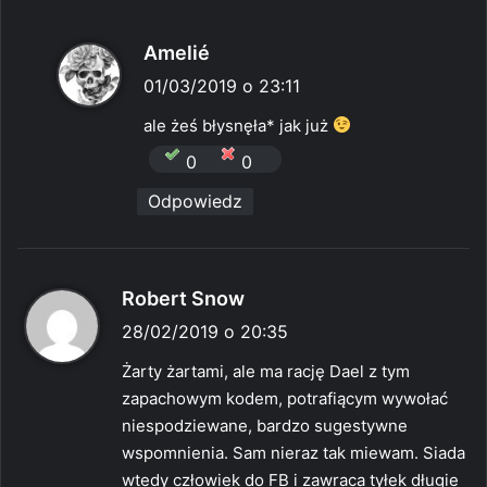
p
Amelié
i
01/03/2019 o 23:11
s
ale żeś błysnęła* jak już
z
0
0
e
Odpowiedz
:
p
Robert Snow
i
28/02/2019 o 20:35
s
Żarty żartami, ale ma rację Dael z tym
z
zapachowym kodem, potrafiącym wywołać
e
niespodziewane, bardzo sugestywne
:
wspomnienia. Sam nieraz tak miewam. Siada
wtedy człowiek do FB i zawraca tyłek długie