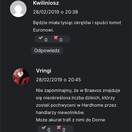
p
Kwiliniosz
i
28/02/2019 o 20:38
s
Będzie miała tysiąc okrętów i spuści łomot
z
Euronowi.
e
0
0
:
Odpowiedz
p
Vringi
i
28/02/2019 o 20:45
s
Nie zapominajmy, że w Braavos znajduje
z
się nieokreślona liczba dzikich, którzy
e
zostali pochwyceni w Hardhome przez
:
handlarzy niewolników.
Może akurat trafi z nimi do Dorne
0
0