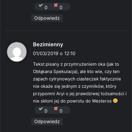
:
0
0
Odpowiedz
p
Bezimienny
i
01/03/2019 o 12:10
s
Tekst pisany z przymrużeniem oka (jak to
z
Obłąkana Spekulacja), ale kto wie, czy ten
e
zapach cytrynowych ciasteczek faktycznie
:
nie okaże się jednym z czynników, który
przypomni Aryi o jej prawdziwej tożsamości i
nie skłoni jej do powrotu do Westeros
0
0
Odpowiedz