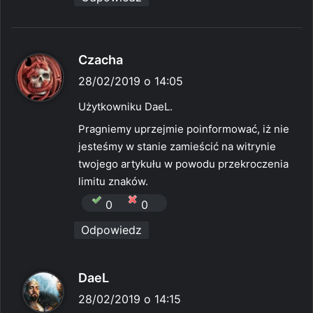
p
Czacha
i
28/02/2019 o 14:05
s
Użytkowniku DaeL.
z
Pragniemy uprzejmie poinformować, iż nie
e
jesteśmy w stanie zamieścić na witrynie
:
twojego artykułu w powodu przekroczenia
limitu znaków.
0
0
Odpowiedz
p
DaeL
i
28/02/2019 o 14:15