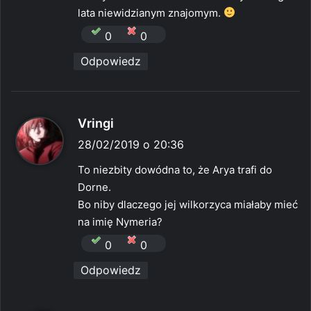
lata niewidzianym znajomym.
0
0
Odpowiedz
p
Vringi
i
28/02/2019 o 20:36
s
To niezbity dowódna to, że Arya trafi do
z
Dorne.
e
Bo niby dlaczego jej wilkorzyca miałaby mieć
:
na imię Nymeria?
0
0
Odpowiedz