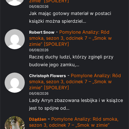
zimie” [SPOILERY]
06/08/2026
Jak mając gotowy materiał w postaci
książki można spierdziel...
-
Pomylone Analizy: Ród
Robert Snow
smoka, sezon 3, odcinek 7 – „Smok w
zimie” [SPOILERY]
06/08/2026
Raczej duchy ludzi, którzy zginęli przy
budowie jego zamku,...
-
Pomylone Analizy: Ród
Christoph Flowers
smoka, sezon 3, odcinek 7 – „Smok w
zimie” [SPOILERY]
06/08/2026
Lady Arryn zbazowana lesbijka i w książce
jest to spójne od...
-
Pomylone Analizy: Ród smoka,
Dżądżen
sezon 3, odcinek 7 – „Smok w zimie”