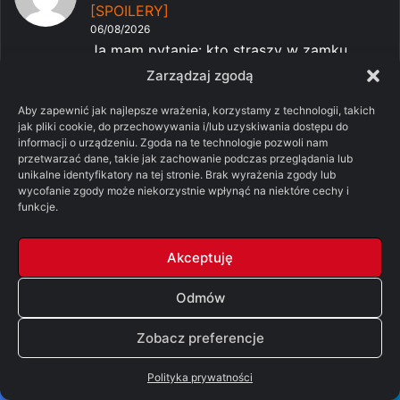
[SPOILERY]
06/08/2026
Ja mam pytanie: kto straszy w zamku
Harenhall? Duch króla Ha...
Zarządzaj zgodą
-
Pomylone Analizy: Ród
Robert Snow
Aby zapewnić jak najlepsze wrażenia, korzystamy z technologii, takich
smoka, sezon 3, odcinek 7 – „Smok w
jak pliki cookie, do przechowywania i/lub uzyskiwania dostępu do
informacji o urządzeniu. Zgoda na te technologie pozwoli nam
zimie” [SPOILERY]
przetwarzać dane, takie jak zachowanie podczas przeglądania lub
06/08/2026
unikalne identyfikatory na tej stronie. Brak wyrażenia zgody lub
Nie zlewała, ale śnieg zawalił drogi i
wycofanie zgody może niekorzystnie wpłynąć na niektóre cechy i
przełęcze w Dolinie,...
funkcje.
-
Pomylone Analizy: Ród smoka,
Tywin
Akceptuję
sezon 3, odcinek 7 – „Smok w zimie”
[SPOILERY]
Odmów
06/08/2026
Serial właśnie przeskoczł smoka i zmierza
Zobacz preferencje
w coraz głupszym k...
-
Pomylone Analizy: Ród
Robert Snow
Polityka prywatności
smoka, sezon 3, odcinek 7 – „Smok w