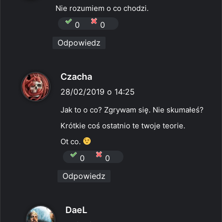
s
Nie rozumiem o co chodzi.
z
0
0
e
Odpowiedz
:
p
Czacha
i
28/02/2019 o 14:25
s
Jak to o co? Zgrywam się. Nie skumałeś?
z
Krótkie coś ostatnio te twoje teorie.
e
Ot co.
:
0
0
Odpowiedz
p
DaeL