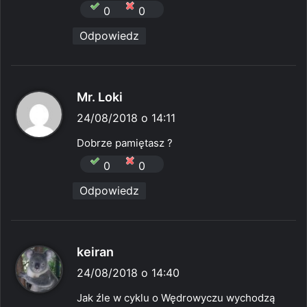
:
0
0
Odpowiedz
p
Mr. Loki
i
24/08/2018 o 14:11
s
Dobrze pamiętasz ?
z
0
0
e
Odpowiedz
:
p
keiran
i
24/08/2018 o 14:40
s
Jak źle w cyklu o Wędrowyczu wychodzą