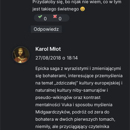
Przydałoby się, bo nijak nie wiem, co w tym
z
jest takiego świetnego
e
0
0
:
Odpowiedz
p
Karol Młot
i
27/08/2018 o 18:14
s
Epicka saga z wyrazistymi i zmieniającymi
z
się bohaterami, interesujące przemyślenia
e
na temat „zdziczałej” kultury europejskiej i
:
naturalnej kultury niby-samurajów i
pseudo-wikingów oraz kontrast
mentalności Vuka i sposobu myślenia
Midgaardczyków, podróż od zera do
bohatera w dwóch pierwszych tomach,
niemiły, ale przyciągający czytelnika