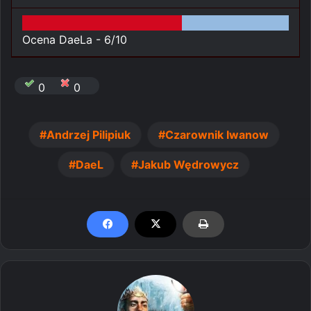
Ocena DaeLa -
6/10
0
0
Andrzej Pilipiuk
Czarownik Iwanow
DaeL
Jakub Wędrowycz