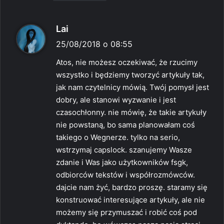
p
Lai
i
25/08/2018 o 08:55
s
Atos, nie możesz oczekiwać, że rzucimy
z
wszystko i będziemy tworzyć artykuły tak,
e
jak nam czytelnicy mówią. Twój pomysł jest
:
dobry, ale stanowi wyzwanie i jest
czasochłonny. nie mówię, że takie artykuły
nie powstaną, bo sama planowałam coś
takiego o Wegnerze. tylko na serio,
wstrzymaj capslock. szanujemy Wasze
zdanie i Was jako użytkowników fsgk,
odbiorców tekstów i współrozmówców.
dajcie nam żyć, bardzo proszę. staramy się
konstruować interesujące artykuły, ale nie
możemy się przymuszać i robić coś pod