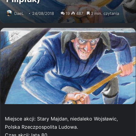
DaeL
24/08/2018
19
487
3 min. czytania
Miejsce akcji: Stary Majdan, niedaleko Wojsławic,
Polska Rzeczpospolita Ludowa.
Czas akcji: lata 80.