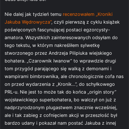
Nie dalej jak tydzień temu
recenzowałem „Kroniki
Jakuba Wędrowycza”
, czyli pierwszą z cyklu książek
poświęconych fascynującej postaci egzorcysty-
amatora. Wszystkich zainteresowanych odsyłam do
tego tekstu, w którym nakreśliłem sylwetkę
stworzonego przez Andrzeja Pilipiuka wiejskiego
bohatera. „Czarownik Iwanow” to wprawdzie drugi
tom przygód parającego się walką z demonami i
wampirami bimbrownika, ale chronologicznie cofa nas
on przed wydarzenia z „Kronik…”, do schyłkowego
PRL-u. Nie jest to może tak do końca „origin story”
wojsławickiego superbohatera, bo walczył on już z
nadprzyrodzonym plugastwem znacznie wcześniej,
ale i tak zabieg z cofnięciem akcji w przeszłość był
bardzo udany i pokazał nam postać Jakuba z innej