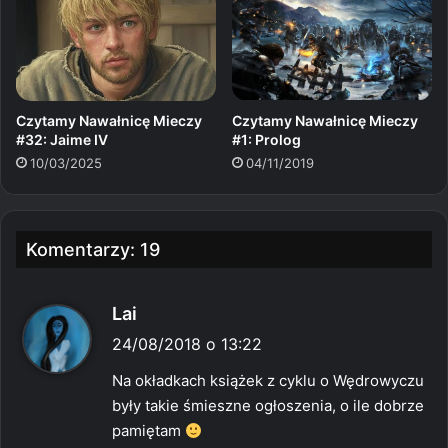
Czytamy Nawałnicę Mieczy
Czytamy Nawałnicę Mieczy
#1: Prolog
#32: Jaime IV
04/11/2019
10/03/2025
Komentarzy: 19
p
Lai
i
24/08/2018 o 13:22
s
Na okładkach książek z cyklu o Wędrowyczu
z
były takie śmieszne ogłoszenia, o ile dobrze
e
pamiętam