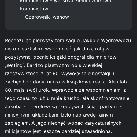
komunistów – warstwa ziemi i warstwa
komunistów.
—Czarownik Iwanow—
Recenzując pierwszy tom sagi o Jakubie Wędrowyczu
nie omieszkałem wspomnieć, jak dużą rolą w
pozytywnej ocenie książki odegrał dla mnie tzw.
„setting”. Bardzo plastyczny opis wiejskiej
rzeczywistości z lat 90. wywołał fale nostalgii i
zachęcił do dania nurka w książkowe realia. Ale i lata
80. mają swój urok. Wprawdzie ze wspomnieniami z
tego czasu to już u mnie krucho, ale skonfrontowanie
Jakuba z peerelowską rzeczywistością i partyjno-
milicyjnymi układzikami było naprawdę fajnym
zabiegiem. A jego niechęć wobec karykaturalnych
milicjantów jest jeszcze bardziej uzasadniona.