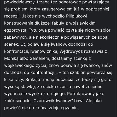
powiedziawszy, trzeba też odnotować powtarzający
się problem, który zasugerowałem już w poprzedniej
recenzji. Jakoś nie wychodziło Pilipiukowi
konstruowanie dłuższej fabuły z wojsławickim
egzorcystą. Tytułową powieść czyta się niczym zbiór
zabawnych, ale niekoniecznie powiązanych ze sobą
scenek. Ot, pojawia się Iwanow, dochodzi do
konfrontacji, Iwanow znika, Wędrowycz rozmawia z
Moniką albo Semenem, dostajemy scenkę z
wojsławickiego życia, znów pojawia się Iwanow, znów
dochodzi do konfrontacji… – ten szablon powtarza się
kilka razy. Brakuje trochę poczucia, że toczy się gra o
wysoką stawkę, że ucieka czas, a nawet że jedno
wydarzenie wynika z drugiego. Potraktowany jako
zbiór scenek, „Czarownik Iwanow” bawi. Ale jako
powieść nie do końca zdaje egzamin.