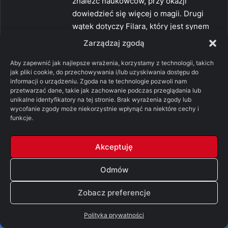
znaleźć naukowców, przy okazji
dowiedzieć się więcej o magii. Drugi
wątek dotyczy Filara, który jest synem
władcy w potężnym i odległym imperium
Zarządzaj zgodą
i przygotowuję się do objęcia tronu. O ile
Aby zapewnić jak najlepsze wrażenia, korzystamy z technologii, takich
o magii prawie nic się nie dowiadujemy,
jak pliki cookie, do przechowywania i/lub uzyskiwania dostępu do
to reszta nie jest trudna do ogarnięcia.
informacji o urządzeniu. Zgoda na te technologie pozwoli nam
przetwarzać dane, takie jak zachowanie podczas przeglądania lub
0
0
unikalne identyfikatory na tej stronie. Brak wyrażenia zgody lub
wycofanie zgody może niekorzystnie wpłynąć na niektóre cechy i
Odpowiedz
funkcje.
Akceptuję
p
zgadnijkto
Odmów
i
25/08/2018 o 18:28
s
„Odnoszę przy tym wrażeniem”
Zobacz preferencje
z
0
0
e
Polityka prywatności
Odpowiedz