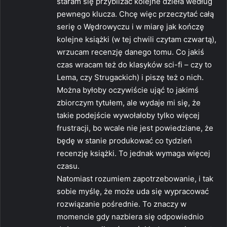
staram się przybliżać kolejne dzieła według
pewnego klucza. Chcę więc przeczytać całą
serię o Wędrowyczu i w miarę jak kończę
kolejne książki (w tej chwili czytam czwartą),
wrzucam recenzję danego tomu. Co jakiś
czas wracam też do klasyków sci-fi – czy to
Lema, czy Strugackich) i piszę też o nich.
Można byłoby oczywiście ująć to jakimś
zbiorczym tytułem, ale wydaje mi się, że
takie podejście wywołałoby tylko więcej
frustracji, bo wcale nie jest powiedziane, że
będę w stanie produkować co tydzień
recenzję książki. To jednak wymaga więcej
czasu.
Natomiast rozumiem zapotrzebowanie, i tak
sobie myślę, że może uda się wypracować
rozwiązanie pośrednie. To znaczy w
momencie gdy nazbiera się odpowiednio