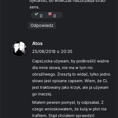
dyktando, bo wówczas nasza pasja straci
sens.
0
0
Odpowiedz
p
Atos
i
25/08/2018 o 20:35
s
CapsLocka używam, by podkreślić ważne
z
dla mnie słowa, nie ma w tym nic
e
obraźliwego. Zresztą to widać, tylko jedno
:
słowo jest opisane capsem. Wiem, że CL
jest traktowany jako krzyk, ale ja używam
go inaczej.
Miałem pewien pomysł, ty odpisałaś. Z
czego wnioskowałem, że kulą w płot nie
trafiłem. Stąd chciałem sprawdzić