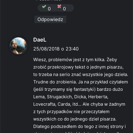
0
0
Odpowiedz
p
DaeL
i
25/08/2018 o 23:40
s
Wiesz, problemów jest z tym kilka. Żeby
z
zrobić przekrojowy tekst o jednym pisarzu,
e
to trzeba na serio znać wszystkie jego dzieła.
:
Trudne do zrobienia. Ja na przykład czytałem
(jeśli trzymamy się fantastyki) bardzo dużo
Lema, Strugackich, Dicka, Herberta,
Lovecrafta, Carda, itd… Ale chyba w żadnym
z tych przypadków nie przeczytałem
wszystkich co do jednego dzieł pisarza.
Dlatego podszedłem do tego z innej strony i