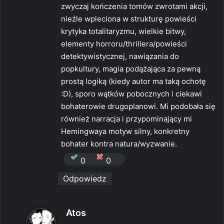
zwyczaj kończenia tomów zwrotami akcji,
nieźle wpleciona w strukturę powieści
krytyka totalitaryzmu, wielkie bitwy,
elementy horroru/thrillera/powieści
detektywistycznej, nawiązania do
popkultury, magia podążająca za pewną
prostą logiką (kiedy autor ma taką ochotę
:D), sporo wątków pobocznych i ciekawi
bohaterowie drugoplanowi. Mi podobała się
również narracja i przypominający mi
Hemingwaya motyw silny, konkretny
bohater kontra natura/wyzwanie.
0
0
Odpowiedz
p
Atos