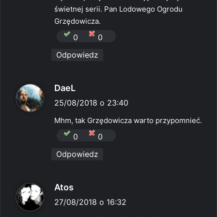
z
świetnej serii. Pan Lodowego Ogrodu
e
Grzędowicza.
:
0
0
Odpowiedz
p
DaeL
i
25/08/2018 o 23:40
s
Mhm, tak Grzędowicza warto przypomnieć.
z
0
0
e
Odpowiedz
:
p
Atos
i
27/08/2018 o 16:32
s