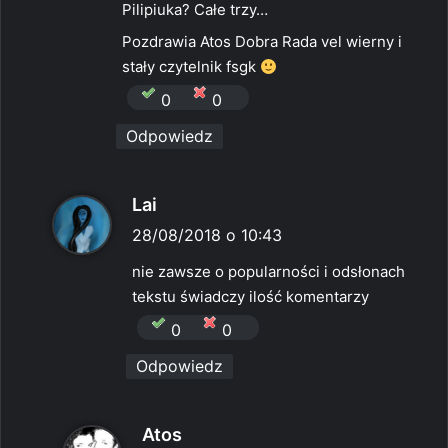
Pilipiuka? Całe trzy…
Pozdrawia Atos Dobra Rada vel wierny i
stały czytelnik fsgk
0
0
Odpowiedz
p
Lai
i
28/08/2018 o 10:43
s
nie zawsze o popularności i odsłonach
z
tekstu świadczy ilość komentarzy
e
0
0
:
Odpowiedz
p
Atos