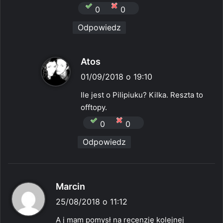
e
0
0
:
Odpowiedz
p
Atos
i
01/09/2018 o 19:10
s
Ile jest o Pilipiuku? Kilka. Reszta to
z
offtopy.
e
0
0
:
Odpowiedz
p
Marcin
i
25/08/2018 o 11:12
s
A j mam pomysł na recenzję kolejnej