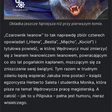
Okładka jeszcze fajniejsza niż przy pierwszym tomie.
„Czarownik Iwanow” to tak naprawdę zbiór czterech
opowiadań („Hiena”, „Bestia”, „Mięcho”, „Kocioł”) i
tytułowa powieść, w której Wędrowycz musi zmierzyć
się z Iwanem Iwanowiczem Iwanowem, powracającym
co sto lat pogańskim kapłanem, mszczącym się za
zniszczenie swej świątyni. Tym razem w trudnym
zdaniu będą wspierać Jakuba inne postaci – ksiądz
egzorcysta Herberto Saleta i studentka Monika, która
pisze na temat Wędrowycza pracę magisterską. A
całość – jak to u Pilipiuka – pełna jest humoru, nieraz
wisielczego.