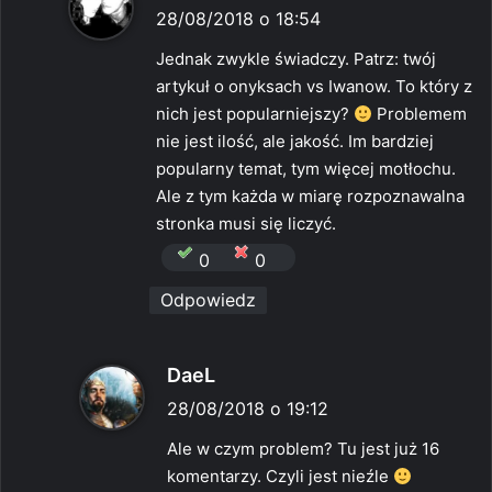
i
28/08/2018 o 18:54
s
Jednak zwykle świadczy. Patrz: twój
z
artykuł o onyksach vs Iwanow. To który z
e
nich jest popularniejszy?
Problemem
:
nie jest ilość, ale jakość. Im bardziej
popularny temat, tym więcej motłochu.
Ale z tym każda w miarę rozpoznawalna
stronka musi się liczyć.
0
0
Odpowiedz
p
DaeL
i
28/08/2018 o 19:12
s
Ale w czym problem? Tu jest już 16
z
komentarzy. Czyli jest nieźle