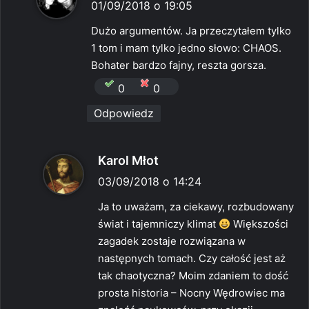
i
01/09/2018 o 19:05
s
Dużo argumentów. Ja przeczytałem tylko
z
1 tom i mam tylko jedno słowo: CHAOS.
e
Bohater bardzo fajny, reszta gorsza.
:
0
0
Odpowiedz
p
Karol Młot
i
03/09/2018 o 14:24
s
Ja to uważam, za ciekawy, rozbudowany
z
świat i tajemniczy klimat
Większości
e
zagadek zostaje rozwiązana w
:
następnych tomach. Czy całość jest aż
tak chaotyczna? Moim zdaniem to dość
prosta historia – Nocny Wędrowiec ma