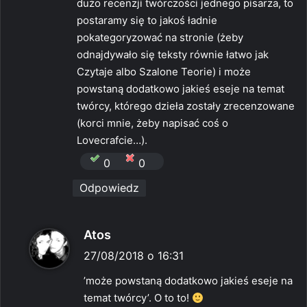
dużo recenzji twórczości jednego pisarza, to
postaramy się to jakoś ładnie
pokategoryzować na stronie (żeby
odnajdywało się teksty równie łatwo jak
Czytaje albo Szalone Teorie) i może
powstaną dodatkowo jakieś eseje na temat
twórcy, którego dzieła zostały zrecenzowane
(korci mnie, żeby napisać coś o
Lovecrafcie…).
0
0
Odpowiedz
p
Atos
i
27/08/2018 o 16:31
s
’może powstaną dodatkowo jakieś eseje na
z
temat twórcy’. O to to!