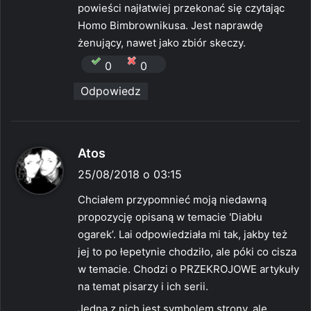
z
powieści najłatwiej przekonać się czytając
e
Homo Bimbrownikusa. Jest naprawdę
:
żenujący, nawet jako zbiór skeczy.
0
0
Odpowiedz
p
Atos
i
25/08/2018 o 03:15
s
Chciałem przypomnieć moją niedawną
z
propozycję opisaną w temacie 'Diabłu
e
ogarek’. Lai odpowiedziała mi tak, jakby też
:
jej to po łepetynie chodziło, ale póki co cisza
w temacie. Chodzi o PRZEKROJOWE artykuły
na temat pisarzy i ich serii.
Jedna z nich jest symbolem strony, ale