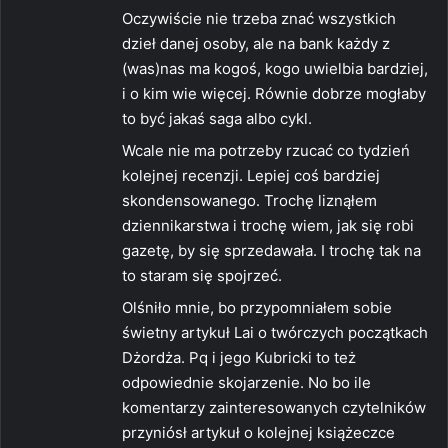
e
Oczywiście nie trzeba znać wszystkich
:
dzieł danej osoby, ale na bank każdy z
(was)nas ma kogoś, kogo uwielbia bardziej,
i o kim wie więcej. Równie dobrze mogłaby
to być jakaś saga albo cykl.
Wcale nie ma potrzeby rzucać co tydzień
kolejnej recenzji. Lepiej coś bardziej
skondensowanego. Trochę liznąłem
dziennikarstwa i trochę wiem, jak się robi
gazetę, by się sprzedawała. I trochę tak na
to staram się spojrzeć.
Olśniło mnie, bo przypomniałem sobie
świetny artykuł Lai o twórczych początkach
Dżordża. Pq i jego Kubricki to też
odpowiednie skojarzenie. No bo ile
komentarzy zainteresowanych czytelników
przyniósł artykuł o kolejnej książeczce