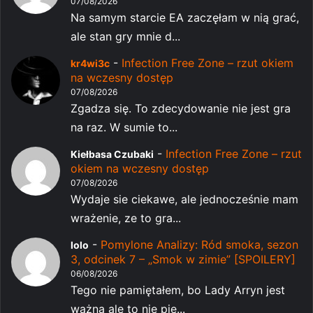
07/08/2026
Na samym starcie EA zaczęłam w nią grać,
ale stan gry mnie d...
-
Infection Free Zone – rzut okiem
kr4wi3c
na wczesny dostęp
07/08/2026
Zgadza się. To zdecydowanie nie jest gra
na raz. W sumie to...
-
Infection Free Zone – rzut
Kiełbasa Czubaki
okiem na wczesny dostęp
07/08/2026
Wydaje sie ciekawe, ale jednocześnie mam
wrażenie, ze to gra...
-
Pomylone Analizy: Ród smoka, sezon
lolo
3, odcinek 7 – „Smok w zimie” [SPOILERY]
06/08/2026
Tego nie pamiętałem, bo Lady Arryn jest
ważna ale to nie pie...