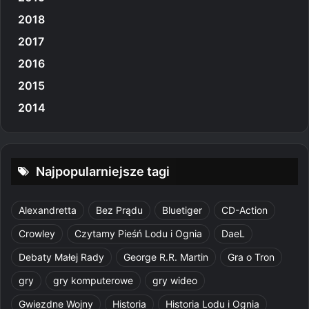
2018
2017
2016
2015
2014
Najpopularniejsze tagi
Alexandretta
Bez Prądu
Bluetiger
CD-Action
Crowley
Czytamy Pieśń Lodu i Ognia
DaeL
Debaty Małej Rady
George R.R. Martin
Gra o Tron
gry
gry komputerowe
gry wideo
Gwiezdne Wojny
Historia
Historia Lodu i Ognia