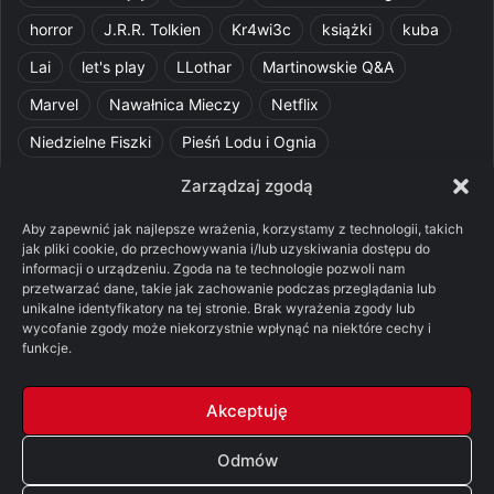
horror
J.R.R. Tolkien
Kr4wi3c
książki
kuba
Lai
let's play
LLothar
Martinowskie Q&A
Marvel
Nawałnica Mieczy
Netflix
Niedzielne Fiszki
Pieśń Lodu i Ognia
Pomylone Analizy
Pquelim
Pytania do maesterów
Zarządzaj zgodą
Pytania i odpowiedzi
Q&A
Razorblade
recenzja
Aby zapewnić jak najlepsze wrażenia, korzystamy z technologii, takich
jak pliki cookie, do przechowywania i/lub uzyskiwania dostępu do
recenzja książki
Ród Smoka
Silmarillion
SithFrog
informacji o urządzeniu. Zgoda na te technologie pozwoli nam
przetwarzać dane, takie jak zachowanie podczas przeglądania lub
Starcie Królów
Star Wars
Szalone Teorie
unikalne identyfikatory na tej stronie. Brak wyrażenia zgody lub
wycofanie zgody może niekorzystnie wpłynąć na niektóre cechy i
Tolkienowskie Q&A
Voo
Wieści z Cytadeli
funkcje.
Władca Pierścieni
X-Com 2
XCOM 2
Akceptuję
Odmów
© Copyright 2026, All Rights Reserved |
FSGK.PL