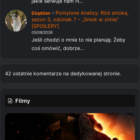
jakie serwuje nam H...
-
Pomylone Analizy: Ród smoka,
Dżądżen
sezon 3, odcinek 7 – „Smok w zimie”
[SPOILERY]
05/08/2026
Jeśli chodzi o mnie to nie planuję. Żeby
coś omówić, dobrze...
42 ostatnie komentarze na dedykowanej stronie.
Filmy