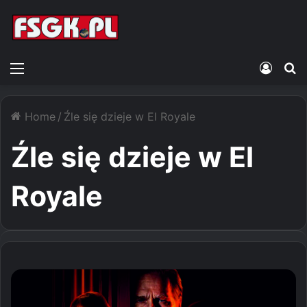
Menu
Zalogu
S
Home
/
Źle się dzieje w El Royale
Źle się dzieje w El
Royale