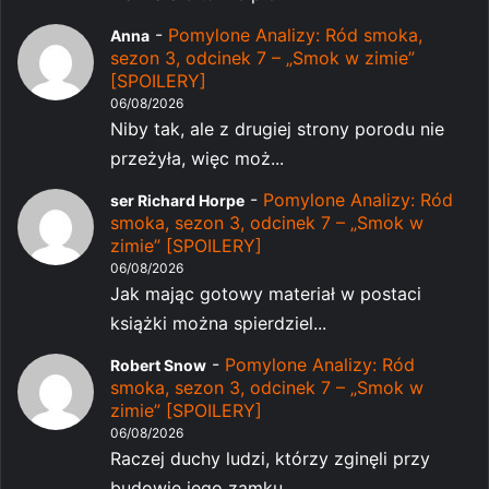
-
Pomylone Analizy: Ród smoka,
Anna
sezon 3, odcinek 7 – „Smok w zimie”
[SPOILERY]
06/08/2026
Niby tak, ale z drugiej strony porodu nie
przeżyła, więc moż...
-
Pomylone Analizy: Ród
ser Richard Horpe
smoka, sezon 3, odcinek 7 – „Smok w
zimie” [SPOILERY]
06/08/2026
Jak mając gotowy materiał w postaci
książki można spierdziel...
-
Pomylone Analizy: Ród
Robert Snow
smoka, sezon 3, odcinek 7 – „Smok w
zimie” [SPOILERY]
06/08/2026
Raczej duchy ludzi, którzy zginęli przy
budowie jego zamku,...