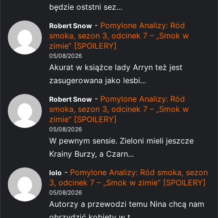
będzie oststni sez...
-
Pomylone Analizy: Ród
Robert Snow
smoka, sezon 3, odcinek 7 – „Smok w
zimie” [SPOILERY]
05/08/2026
Akurat w książce lady Arryn też jest
zasugerowana jako lesbi...
-
Pomylone Analizy: Ród
Robert Snow
smoka, sezon 3, odcinek 7 – „Smok w
zimie” [SPOILERY]
05/08/2026
W pewnym sensie. Zieloni mieli jeszcze
Krainy Burzy, a Czarn...
-
Pomylone Analizy: Ród smoka, sezon
lolo
3, odcinek 7 – „Smok w zimie” [SPOILERY]
05/08/2026
Autorzy a przewodzi temu Nina chcą nam
obrzydzić kobiety w t...