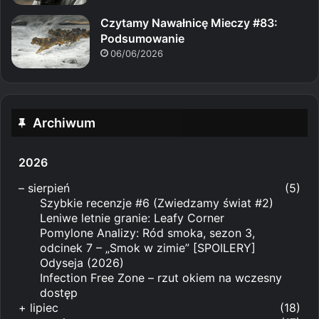
Czytamy Nawałnicę Mieczy #83:
Podsumowanie
06/06/2026
Archiwum
2026
–
sierpień
(5)
Szybkie recenzje #6 (Zwiedzamy świat #2)
Leniwe letnie granie: Leafy Corner
Pomylone Analizy: Ród smoka, sezon 3,
odcinek 7 – „Smok w zimie” [SPOILERY]
Odyseja (2026)
Infection Free Zone – rzut okiem na wczesny
dostęp
+
lipiec
(18)