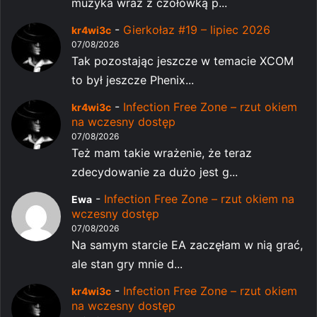
muzyka wraz z czołówką p...
-
Gierkołaz #19 – lipiec 2026
kr4wi3c
07/08/2026
Tak pozostając jeszcze w temacie XCOM
to był jeszcze Phenix...
-
Infection Free Zone – rzut okiem
kr4wi3c
na wczesny dostęp
07/08/2026
Też mam takie wrażenie, że teraz
zdecydowanie za dużo jest g...
-
Infection Free Zone – rzut okiem na
Ewa
wczesny dostęp
07/08/2026
Na samym starcie EA zaczęłam w nią grać,
ale stan gry mnie d...
-
Infection Free Zone – rzut okiem
kr4wi3c
na wczesny dostęp