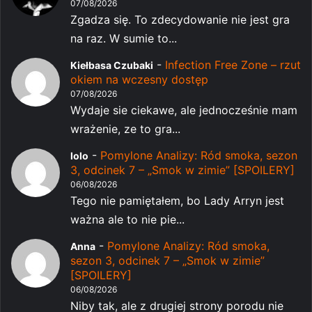
07/08/2026
Zgadza się. To zdecydowanie nie jest gra
na raz. W sumie to...
-
Infection Free Zone – rzut
Kiełbasa Czubaki
okiem na wczesny dostęp
07/08/2026
Wydaje sie ciekawe, ale jednocześnie mam
wrażenie, ze to gra...
-
Pomylone Analizy: Ród smoka, sezon
lolo
3, odcinek 7 – „Smok w zimie” [SPOILERY]
06/08/2026
Tego nie pamiętałem, bo Lady Arryn jest
ważna ale to nie pie...
-
Pomylone Analizy: Ród smoka,
Anna
sezon 3, odcinek 7 – „Smok w zimie”
[SPOILERY]
06/08/2026
Niby tak, ale z drugiej strony porodu nie