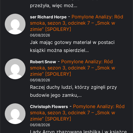
przeżyła, więc moż...
-
Pomylone Analizy: Ród
ser Richard Horpe
smoka, sezon 3, odcinek 7 – „Smok w
zimie” [SPOILERY]
06/08/2026
Jak mając gotowy materiał w postaci
książki można spierdziel...
-
Pomylone Analizy: Ród
Robert Snow
smoka, sezon 3, odcinek 7 – „Smok w
zimie” [SPOILERY]
06/08/2026
Raczej duchy ludzi, którzy zginęli przy
budowie jego zamku,...
-
Pomylone Analizy: Ród
Christoph Flowers
smoka, sezon 3, odcinek 7 – „Smok w
zimie” [SPOILERY]
06/08/2026
Lady Arryn zbazowana lesbijka i w książce