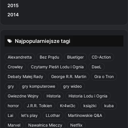
2015
2014
Najpopularniejsze tagi
Alexandretta
Bez Prądu
Bluetiger
CD-Action
Crowley
Czytamy Pieśń Lodu i Ognia
DaeL
Debaty Małej Rady
George R.R. Martin
Gra o Tron
gry
gry komputerowe
gry wideo
Gwiezdne Wojny
Historia
Historia Lodu i Ognia
horror
J.R.R. Tolkien
Kr4wi3c
książki
kuba
Lai
let's play
LLothar
Martinowskie Q&A
Marvel
Nawałnica Mieczy
Netflix