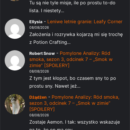
Tu są nie tyle misje, ile po prostu to-do
lista. I niestety...
-
Leniwe letnie granie: Leafy Corner
Ellysia
08/08/2026
Założenia i rozrywka kojarzą mi się trochę
z Potion Crafting...
-
Pomylone Analizy: Ród
Robert Snow
smoka, sezon 3, odcinek 7 – „Smok w
zimie” [SPOILERY]
08/08/2026
Z tym jest kłopot, bo czasem sny to po
prostu sny. Nawet jeż...
-
Pomylone Analizy: Ród smoka,
Dżądżen
sezon 3, odcinek 7 – „Smok w zimie”
[SPOILERY]
08/08/2026
Zostaje Aemon. I tak: wszystko wskazuje
na to, że on ma sny...