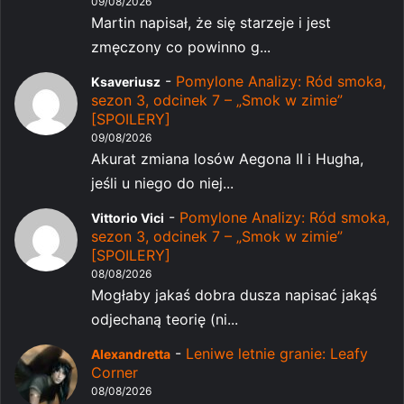
09/08/2026
Martin napisał, że się starzeje i jest
zmęczony co powinno g...
-
Pomylone Analizy: Ród smoka,
Ksaveriusz
sezon 3, odcinek 7 – „Smok w zimie”
[SPOILERY]
09/08/2026
Akurat zmiana losów Aegona II i Hugha,
jeśli u niego do niej...
-
Pomylone Analizy: Ród smoka,
Vittorio Vici
sezon 3, odcinek 7 – „Smok w zimie”
[SPOILERY]
08/08/2026
Mogłaby jakaś dobra dusza napisać jakąś
odjechaną teorię (ni...
-
Leniwe letnie granie: Leafy
Alexandretta
Corner
08/08/2026