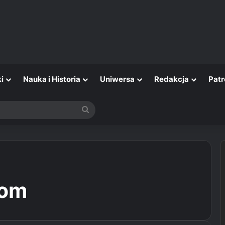
i
Nauka i Historia
Uniwersa
Redakcja
Patr
Szukaj
rom