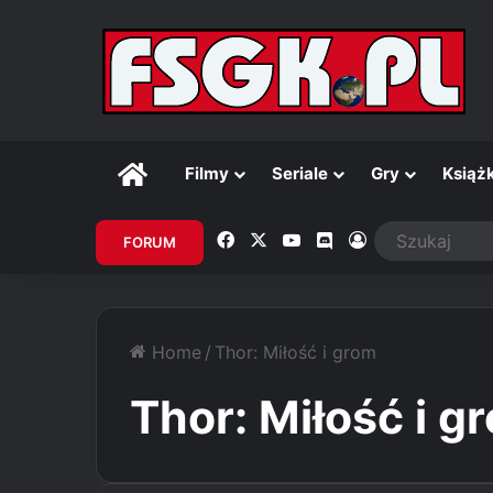
Główna
Filmy
Seriale
Gry
Książk
Facebook
X
YouTube
Discord
Zaloguj
FORUM
Home
/
Thor: Miłość i grom
Thor: Miłość i g