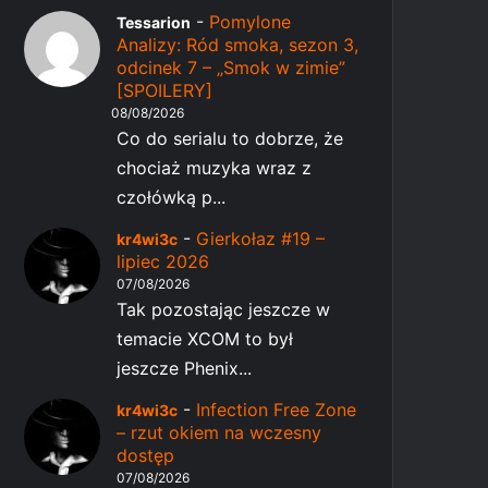
-
Pomylone
Tessarion
Analizy: Ród smoka, sezon 3,
odcinek 7 – „Smok w zimie”
[SPOILERY]
08/08/2026
Co do serialu to dobrze, że
chociaż muzyka wraz z
czołówką p...
-
Gierkołaz #19 –
kr4wi3c
lipiec 2026
07/08/2026
Tak pozostając jeszcze w
temacie XCOM to był
jeszcze Phenix...
-
Infection Free Zone
kr4wi3c
– rzut okiem na wczesny
dostęp
07/08/2026