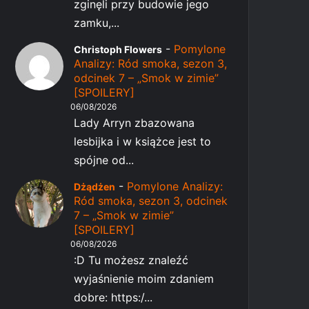
zginęli przy budowie jego
zamku,...
-
Pomylone
Christoph Flowers
Analizy: Ród smoka, sezon 3,
odcinek 7 – „Smok w zimie”
[SPOILERY]
06/08/2026
Lady Arryn zbazowana
lesbijka i w książce jest to
spójne od...
-
Pomylone Analizy:
Dżądżen
Ród smoka, sezon 3, odcinek
7 – „Smok w zimie”
[SPOILERY]
06/08/2026
:D Tu możesz znaleźć
wyjaśnienie moim zdaniem
dobre: https:/...