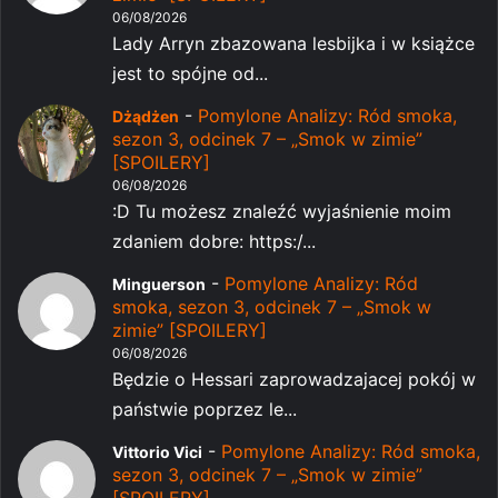
06/08/2026
Lady Arryn zbazowana lesbijka i w książce
jest to spójne od...
-
Pomylone Analizy: Ród smoka,
Dżądżen
sezon 3, odcinek 7 – „Smok w zimie”
[SPOILERY]
06/08/2026
:D Tu możesz znaleźć wyjaśnienie moim
zdaniem dobre: https:/...
-
Pomylone Analizy: Ród
Minguerson
smoka, sezon 3, odcinek 7 – „Smok w
zimie” [SPOILERY]
06/08/2026
Będzie o Hessari zaprowadzajacej pokój w
państwie poprzez le...
-
Pomylone Analizy: Ród smoka,
Vittorio Vici
sezon 3, odcinek 7 – „Smok w zimie”
[SPOILERY]