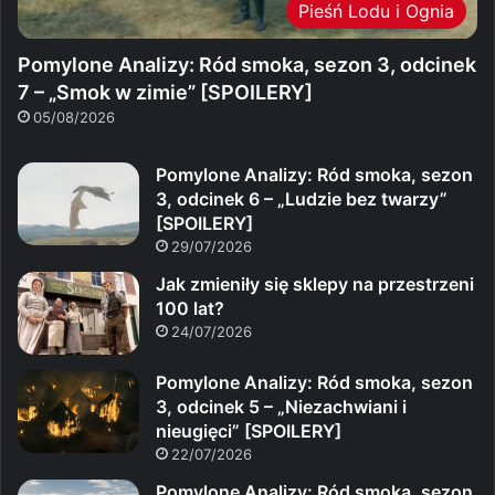
Pieśń Lodu i Ognia
Pomylone Analizy: Ród smoka, sezon 3, odcinek
7 – „Smok w zimie” [SPOILERY]
05/08/2026
Pomylone Analizy: Ród smoka, sezon
3, odcinek 6 – „Ludzie bez twarzy”
[SPOILERY]
29/07/2026
Jak zmieniły się sklepy na przestrzeni
100 lat?
24/07/2026
Pomylone Analizy: Ród smoka, sezon
3, odcinek 5 – „Niezachwiani i
nieugięci” [SPOILERY]
22/07/2026
Pomylone Analizy: Ród smoka, sezon