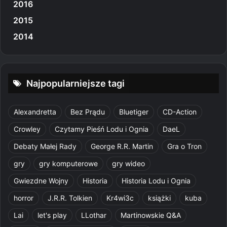
2016
2015
2014
Najpopularniejsze tagi
Alexandretta
Bez Prądu
Bluetiger
CD-Action
Crowley
Czytamy Pieśń Lodu i Ognia
DaeL
Debaty Małej Rady
George R.R. Martin
Gra o Tron
gry
gry komputerowe
gry wideo
Gwiezdne Wojny
Historia
Historia Lodu i Ognia
horror
J.R.R. Tolkien
Kr4wi3c
książki
kuba
Lai
let's play
LLothar
Martinowskie Q&A