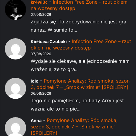
-
Infection Free Zone – rzut okiem
kr4wi3c
na wczesny dostęp
07/08/2026
Zgadza się. To zdecydowanie nie jest gra
na raz. W sumie to...
-
Infection Free Zone – rzut
Kiełbasa Czubaki
okiem na wczesny dostęp
07/08/2026
Wydaje sie ciekawe, ale jednocześnie mam
wrażenie, ze to gra...
-
Pomylone Analizy: Ród smoka, sezon
lolo
3, odcinek 7 – „Smok w zimie” [SPOILERY]
06/08/2026
Tego nie pamiętałem, bo Lady Arryn jest
ważna ale to nie pie...
-
Pomylone Analizy: Ród smoka,
Anna
sezon 3, odcinek 7 – „Smok w zimie”
[SPOILERY]