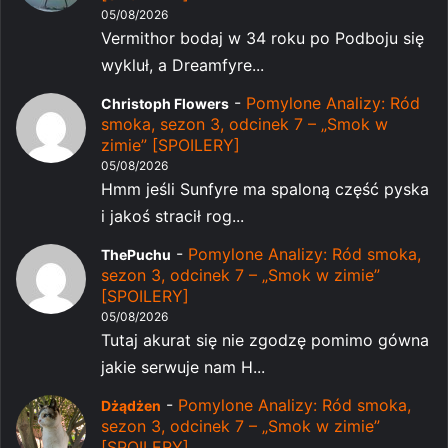
05/08/2026
Vermithor bodaj w 34 roku po Podboju się
wykluł, a Dreamfyre...
-
Pomylone Analizy: Ród
Christoph Flowers
smoka, sezon 3, odcinek 7 – „Smok w
zimie” [SPOILERY]
05/08/2026
Hmm jeśli Sunfyre ma spaloną część pyska
i jakoś stracił rog...
-
Pomylone Analizy: Ród smoka,
ThePuchu
sezon 3, odcinek 7 – „Smok w zimie”
[SPOILERY]
05/08/2026
Tutaj akurat się nie zgodzę pomimo gówna
jakie serwuje nam H...
-
Pomylone Analizy: Ród smoka,
Dżądżen
sezon 3, odcinek 7 – „Smok w zimie”
[SPOILERY]