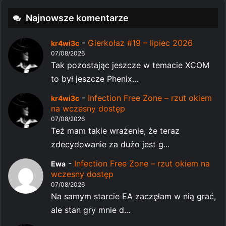
Najnowsze komentarze
-
Gierkołaz #19 – lipiec 2026
kr4wi3c
07/08/2026
Tak pozostając jeszcze w temacie XCOM
to był jeszcze Phenix...
-
Infection Free Zone – rzut okiem
kr4wi3c
na wczesny dostęp
07/08/2026
Też mam takie wrażenie, że teraz
zdecydowanie za dużo jest g...
-
Infection Free Zone – rzut okiem na
Ewa
wczesny dostęp
07/08/2026
Na samym starcie EA zaczęłam w nią grać,
ale stan gry mnie d...