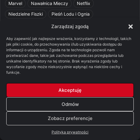
Marvel
Nawałnica Mieczy
Netflix
Niedzielne Fiszki
Pieśń Lodu i Ognia
Pomylone Analizy
Pquelim
Pytania do maesterów
Zarządzaj zgodą
Pytania i odpowiedzi
Q&A
Razorblade
recenzja
Aby zapewnić jak najlepsze wrażenia, korzystamy z technologii, takich
jak pliki cookie, do przechowywania i/lub uzyskiwania dostępu do
recenzja książki
Ród Smoka
Silmarillion
SithFrog
informacji o urządzeniu. Zgoda na te technologie pozwoli nam
przetwarzać dane, takie jak zachowanie podczas przeglądania lub
Starcie Królów
Star Wars
Szalone Teorie
unikalne identyfikatory na tej stronie. Brak wyrażenia zgody lub
wycofanie zgody może niekorzystnie wpłynąć na niektóre cechy i
Tolkienowskie Q&A
Voo
Wieści z Cytadeli
funkcje.
Władca Pierścieni
X-Com 2
XCOM 2
Akceptuję
Odmów
© Copyright 2026, All Rights Reserved |
FSGK.PL
Zobacz preferencje
Facebook
X
YouTube
Discord
Polityka prywatności