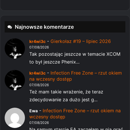
Najnowsze komentarze
-
Gierkołaz #19 – lipiec 2026
kr4wi3c
07/08/2026
Tak pozostając jeszcze w temacie XCOM
to był jeszcze Phenix...
-
Infection Free Zone – rzut okiem
kr4wi3c
na wczesny dostęp
07/08/2026
Też mam takie wrażenie, że teraz
zdecydowanie za dużo jest g...
-
Infection Free Zone – rzut okiem na
Ewa
wczesny dostęp
07/08/2026
Na samym starcie EA zaczęłam w nią grać,