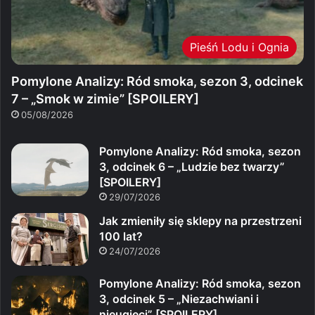
Pieśń Lodu i Ognia
Pomylone Analizy: Ród smoka, sezon 3, odcinek
7 – „Smok w zimie” [SPOILERY]
05/08/2026
Pomylone Analizy: Ród smoka, sezon
3, odcinek 6 – „Ludzie bez twarzy”
[SPOILERY]
29/07/2026
Jak zmieniły się sklepy na przestrzeni
100 lat?
24/07/2026
Pomylone Analizy: Ród smoka, sezon
3, odcinek 5 – „Niezachwiani i
nieugięci” [SPOILERY]