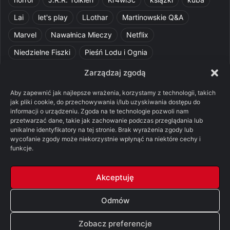
Lai
let's play
LLothar
Martinowskie Q&A
Marvel
Nawałnica Mieczy
Netflix
Niedzielne Fiszki
Pieśń Lodu i Ognia
Pomylone Analizy
Pquelim
Pytania do maesterów
Zarządzaj zgodą
Pytania i odpowiedzi
Q&A
Razorblade
recenzja
Aby zapewnić jak najlepsze wrażenia, korzystamy z technologii, takich
jak pliki cookie, do przechowywania i/lub uzyskiwania dostępu do
recenzja książki
Ród Smoka
Silmarillion
SithFrog
informacji o urządzeniu. Zgoda na te technologie pozwoli nam
przetwarzać dane, takie jak zachowanie podczas przeglądania lub
Starcie Królów
Star Wars
Szalone Teorie
unikalne identyfikatory na tej stronie. Brak wyrażenia zgody lub
wycofanie zgody może niekorzystnie wpłynąć na niektóre cechy i
Tolkienowskie Q&A
Voo
Wieści z Cytadeli
funkcje.
Władca Pierścieni
X-Com 2
XCOM 2
Akceptuję
Odmów
© Copyright 2026, All Rights Reserved |
FSGK.PL
Zobacz preferencje