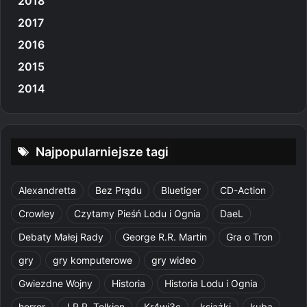
2018
2017
2016
2015
2014
Najpopularniejsze tagi
Alexandretta
Bez Prądu
Bluetiger
CD-Action
Crowley
Czytamy Pieśń Lodu i Ognia
DaeL
Debaty Małej Rady
George R.R. Martin
Gra o Tron
gry
gry komputerowe
gry wideo
Gwiezdne Wojny
Historia
Historia Lodu i Ognia
horror
J.R.R. Tolkien
Kr4wi3c
książki
kuba