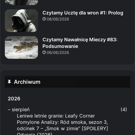
Czytamy Ucztę dla wron #1: Prolog
08/06/2026
Czytamy Nawałnicę Mieczy #83:
Podsumowanie
06/06/2026
Archiwum
2026
–
sierpień
(4)
Leniwe letnie granie: Leafy Corner
Pomylone Analizy: Ród smoka, sezon 3,
odcinek 7 – „Smok w zimie” [SPOILERY]
Odyseja (2026)