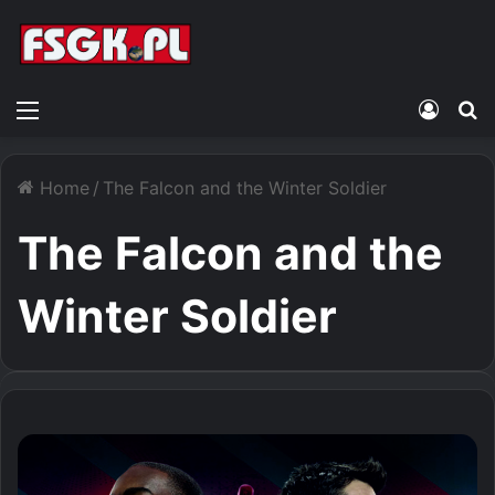
Menu
Zalogu
S
Home
/
The Falcon and the Winter Soldier
The Falcon and the
Winter Soldier