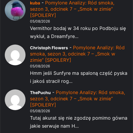
-
Pomylone Analizy: Ród smoka,
kuba
sezon 3, odcinek 7 – „Smok w zimie”
[SPOILERY]
05/08/2026
Vermithor bodaj w 34 roku po Podboju się
wykluł, a Dreamfyre...
-
Pomylone Analizy: Ród
Christoph Flowers
smoka, sezon 3, odcinek 7 – „Smok w
zimie” [SPOILERY]
05/08/2026
Hmm jeśli Sunfyre ma spaloną część pyska
i jakoś stracił rog...
-
Pomylone Analizy: Ród smoka,
ThePuchu
sezon 3, odcinek 7 – „Smok w zimie”
[SPOILERY]
05/08/2026
Tutaj akurat się nie zgodzę pomimo gówna
jakie serwuje nam H...