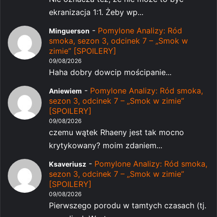
ekranizacja 1:1. Żeby wp...
-
Pomylone Analizy: Ród
Minguerson
smoka, sezon 3, odcinek 7 – „Smok w
zimie” [SPOILERY]
09/08/2026
Haha dobry dowcip mościpanie...
-
Pomylone Analizy: Ród smoka,
Aniewiem
sezon 3, odcinek 7 – „Smok w zimie”
[SPOILERY]
09/08/2026
czemu wątek Rhaeny jest tak mocno
krytykowany? moim zdaniem...
-
Pomylone Analizy: Ród smoka,
Ksaveriusz
sezon 3, odcinek 7 – „Smok w zimie”
[SPOILERY]
09/08/2026
Pierwszego porodu w tamtych czasach (tj.