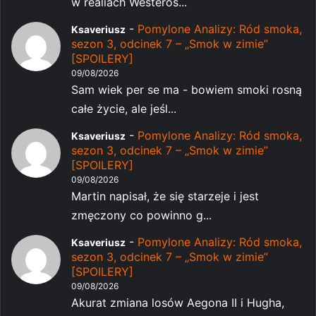
w realiach Westeros...
-
Pomylone Analizy: Ród smoka,
Ksaveriusz
sezon 3, odcinek 7 – „Smok w zimie”
[SPOILERY]
09/08/2026
Sam wiek per se ma - bowiem smoki rosną
całe życie, ale jeśl...
-
Pomylone Analizy: Ród smoka,
Ksaveriusz
sezon 3, odcinek 7 – „Smok w zimie”
[SPOILERY]
09/08/2026
Martin napisał, że się starzeje i jest
zmęczony co powinno g...
-
Pomylone Analizy: Ród smoka,
Ksaveriusz
sezon 3, odcinek 7 – „Smok w zimie”
[SPOILERY]
09/08/2026
Akurat zmiana losów Aegona II i Hugha,