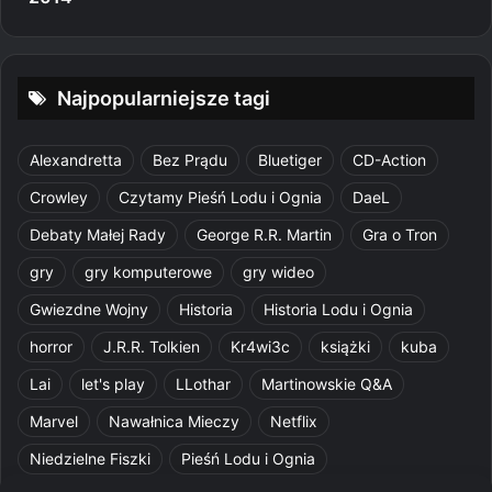
Najpopularniejsze tagi
Alexandretta
Bez Prądu
Bluetiger
CD-Action
Crowley
Czytamy Pieśń Lodu i Ognia
DaeL
Debaty Małej Rady
George R.R. Martin
Gra o Tron
gry
gry komputerowe
gry wideo
Gwiezdne Wojny
Historia
Historia Lodu i Ognia
horror
J.R.R. Tolkien
Kr4wi3c
książki
kuba
Lai
let's play
LLothar
Martinowskie Q&A
Marvel
Nawałnica Mieczy
Netflix
Niedzielne Fiszki
Pieśń Lodu i Ognia