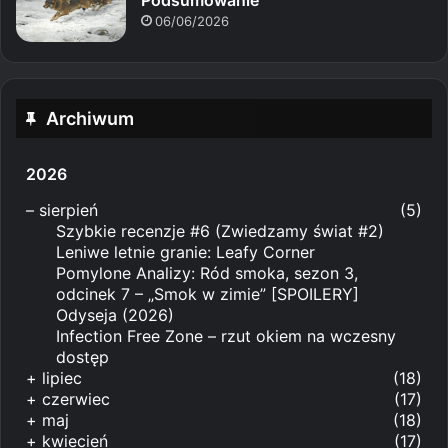
Podsumowanie
06/06/2026
Archiwum
2026
–
sierpień
(5)
Szybkie recenzje #6 (Zwiedzamy świat #2)
Leniwe letnie granie: Leafy Corner
Pomylone Analizy: Ród smoka, sezon 3,
odcinek 7 – „Smok w zimie” [SPOILERY]
Odyseja (2026)
Infection Free Zone – rzut okiem na wczesny
dostęp
+
lipiec
(18)
+
czerwiec
(17)
+
maj
(18)
+
kwiecień
(17)