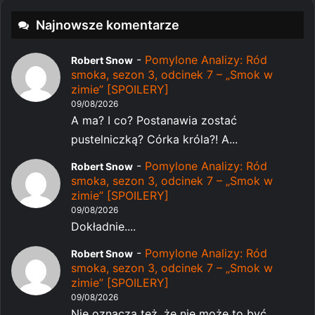
Najnowsze komentarze
-
Pomylone Analizy: Ród
Robert Snow
smoka, sezon 3, odcinek 7 – „Smok w
zimie” [SPOILERY]
09/08/2026
A ma? I co? Postanawia zostać
pustelniczką? Córka króla?! A...
-
Pomylone Analizy: Ród
Robert Snow
smoka, sezon 3, odcinek 7 – „Smok w
zimie” [SPOILERY]
09/08/2026
Dokładnie....
-
Pomylone Analizy: Ród
Robert Snow
smoka, sezon 3, odcinek 7 – „Smok w
zimie” [SPOILERY]
09/08/2026
Nie oznacza też, że nie może to być