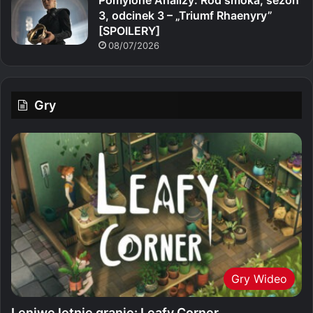
3, odcinek 3 – „Triumf Rhaenyry”
[SPOILERY]
08/07/2026
Gry
Gry Wideo
Leniwe letnie granie: Leafy Corner