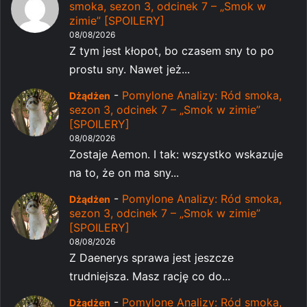
smoka, sezon 3, odcinek 7 – „Smok w
zimie” [SPOILERY]
08/08/2026
Z tym jest kłopot, bo czasem sny to po
prostu sny. Nawet jeż...
-
Pomylone Analizy: Ród smoka,
Dżądżen
sezon 3, odcinek 7 – „Smok w zimie”
[SPOILERY]
08/08/2026
Zostaje Aemon. I tak: wszystko wskazuje
na to, że on ma sny...
-
Pomylone Analizy: Ród smoka,
Dżądżen
sezon 3, odcinek 7 – „Smok w zimie”
[SPOILERY]
08/08/2026
Z Daenerys sprawa jest jeszcze
trudniejsza. Masz rację co do...
-
Pomylone Analizy: Ród smoka,
Dżądżen