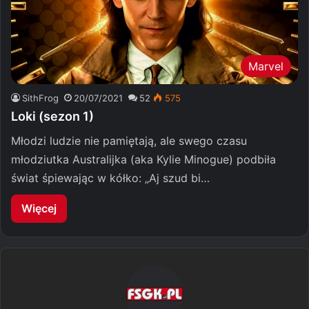
Marvel
SithFrog
20/07/2021
52
575
Loki (sezon 1)
Młodzi ludzie nie pamiętają, ale swego czasu
młodziutka Australijka (aka Kylie Minogue) podbiła
świat śpiewając w kółko: „Aj szud bi…
Więcej