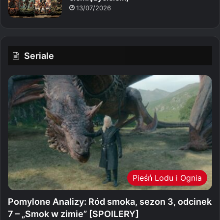
13/07/2026
Seriale
Pieśń Lodu i Ognia
Pomylone Analizy: Ród smoka, sezon 3, odcinek
7 – „Smok w zimie” [SPOILERY]