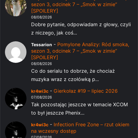
sezon 3, odcinek 7 – „Smok w zimie”
[SPOILERY]
08/08/2026
Dobre pytanie, odpowiadam z głowy, czyli
z niczego, jak coś...
-
Pomylone Analizy: Ród smoka,
Tessarion
sezon 3, odcinek 7 – „Smok w zimie”
[SPOILERY]
08/08/2026
Co do serialu to dobrze, że chociaż
muzyka wraz z czołówką p...
-
Gierkołaz #19 – lipiec 2026
kr4wi3c
07/08/2026
Tak pozostając jeszcze w temacie XCOM
to był jeszcze Phenix...
-
Infection Free Zone – rzut okiem
kr4wi3c
na wczesny dostęp
07/08/2026