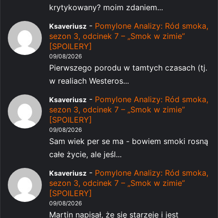
krytykowany? moim zdaniem...
-
Pomylone Analizy: Ród smoka,
Ksaveriusz
sezon 3, odcinek 7 – „Smok w zimie”
[SPOILERY]
09/08/2026
Pierwszego porodu w tamtych czasach (tj.
w realiach Westeros...
-
Pomylone Analizy: Ród smoka,
Ksaveriusz
sezon 3, odcinek 7 – „Smok w zimie”
[SPOILERY]
09/08/2026
Sam wiek per se ma - bowiem smoki rosną
całe życie, ale jeśl...
-
Pomylone Analizy: Ród smoka,
Ksaveriusz
sezon 3, odcinek 7 – „Smok w zimie”
[SPOILERY]
09/08/2026
Martin napisał, że się starzeje i jest