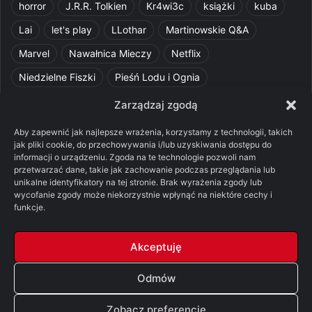
horror
J.R.R. Tolkien
Kr4wi3c
książki
kuba
Lai
let's play
LLothar
Martinowskie Q&A
Marvel
Nawałnica Mieczy
Netflix
Niedzielne Fiszki
Pieśń Lodu i Ognia
Pomylone Analizy
Pquelim
Pytania do maesterów
Zarządzaj zgodą
Pytania i odpowiedzi
Q&A
Razorblade
recenzja
Aby zapewnić jak najlepsze wrażenia, korzystamy z technologii, takich
jak pliki cookie, do przechowywania i/lub uzyskiwania dostępu do
recenzja książki
Ród Smoka
Silmarillion
SithFrog
informacji o urządzeniu. Zgoda na te technologie pozwoli nam
przetwarzać dane, takie jak zachowanie podczas przeglądania lub
Starcie Królów
Star Wars
Szalone Teorie
unikalne identyfikatory na tej stronie. Brak wyrażenia zgody lub
Tolkienowskie Q&A
Voo
Wieści z Cytadeli
wycofanie zgody może niekorzystnie wpłynąć na niektóre cechy i
funkcje.
Władca Pierścieni
X-Com 2
XCOM 2
Akceptuję
Odmów
© Copyright 2026, All Rights Reserved |
FSGK.PL
Zobacz preferencje