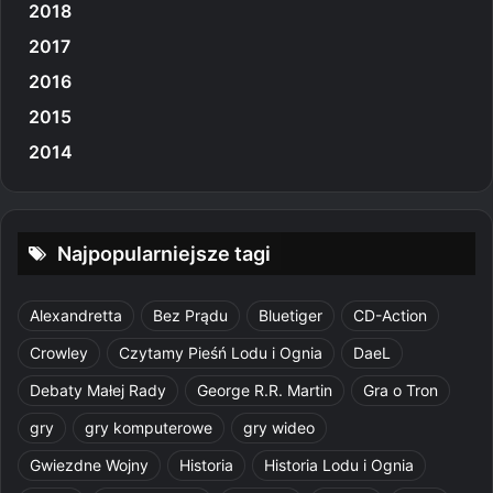
2018
2017
2016
2015
2014
Najpopularniejsze tagi
Alexandretta
Bez Prądu
Bluetiger
CD-Action
Crowley
Czytamy Pieśń Lodu i Ognia
DaeL
Debaty Małej Rady
George R.R. Martin
Gra o Tron
gry
gry komputerowe
gry wideo
Gwiezdne Wojny
Historia
Historia Lodu i Ognia