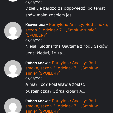
09/08/2026
Dziękuję bardzo za odpowiedź, bo temat
snów moim zdaniem jes...
-
Pomylone Analizy: Ród smoka,
Ksaveriusz
sezon 3, odcinek 7 – „Smok w zimie”
[SPOILERY]
09/08/2026
Niejaki Siddhartha Gautama z rodu Śakjów
uznał kiedyś, że za...
-
Pomylone Analizy: Ród
Robert Snow
smoka, sezon 3, odcinek 7 – „Smok w
zimie” [SPOILERY]
09/08/2026
A ma? I co? Postanawia zostać
pustelniczką? Córka króla?! A...
-
Pomylone Analizy: Ród
Robert Snow
smoka, sezon 3, odcinek 7 – „Smok w
zimie” [SPOILERY]