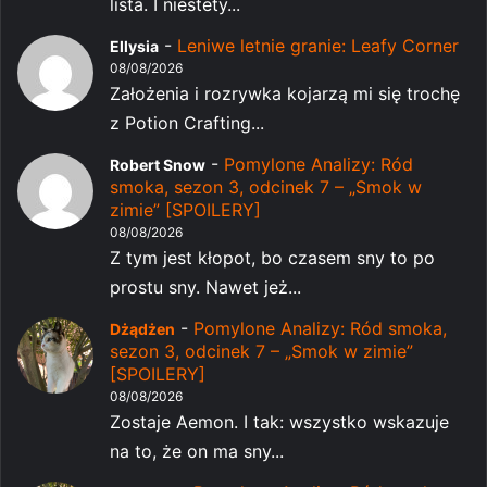
lista. I niestety...
-
Leniwe letnie granie: Leafy Corner
Ellysia
08/08/2026
Założenia i rozrywka kojarzą mi się trochę
z Potion Crafting...
-
Pomylone Analizy: Ród
Robert Snow
smoka, sezon 3, odcinek 7 – „Smok w
zimie” [SPOILERY]
08/08/2026
Z tym jest kłopot, bo czasem sny to po
prostu sny. Nawet jeż...
-
Pomylone Analizy: Ród smoka,
Dżądżen
sezon 3, odcinek 7 – „Smok w zimie”
[SPOILERY]
08/08/2026
Zostaje Aemon. I tak: wszystko wskazuje
na to, że on ma sny...