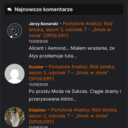
Najnowsze komentarze
-
Pomylone Analizy: Ród
Jerzy Konarski
smoka, sezon 3, odcinek 7 – „Smok w
zimie” [SPOILERY]
10/08/2026
Alicent i Aemond... Miałem wrażenie, że
Alys przełamuje tuta...
-
Pomylone Analizy: Ród smoka,
Iluvatar
sezon 3, odcinek 7 – „Smok w zimie”
[SPOILERY]
10/08/2026
Po prostu Moda na Sukces. Ciągłe dramy i
przerysowane kłótni...
-
Pomylone Analizy: Ród smoka,
Dżądżen
sezon 3, odcinek 7 – „Smok w zimie”
[SPOILERY]
10/08/2026