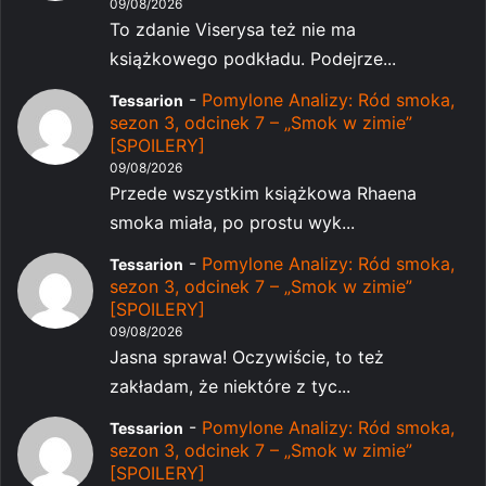
09/08/2026
To zdanie Viserysa też nie ma
książkowego podkładu. Podejrze...
-
Pomylone Analizy: Ród smoka,
Tessarion
sezon 3, odcinek 7 – „Smok w zimie”
[SPOILERY]
09/08/2026
Przede wszystkim książkowa Rhaena
smoka miała, po prostu wyk...
-
Pomylone Analizy: Ród smoka,
Tessarion
sezon 3, odcinek 7 – „Smok w zimie”
[SPOILERY]
09/08/2026
Jasna sprawa! Oczywiście, to też
zakładam, że niektóre z tyc...
-
Pomylone Analizy: Ród smoka,
Tessarion
sezon 3, odcinek 7 – „Smok w zimie”
[SPOILERY]