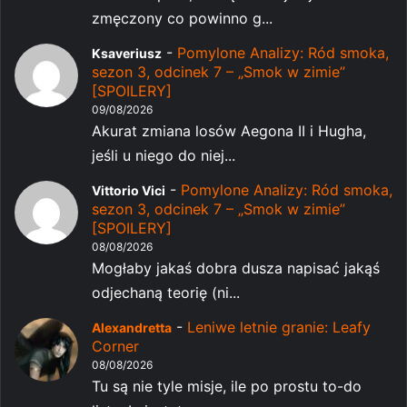
zmęczony co powinno g...
-
Pomylone Analizy: Ród smoka,
Ksaveriusz
sezon 3, odcinek 7 – „Smok w zimie”
[SPOILERY]
09/08/2026
Akurat zmiana losów Aegona II i Hugha,
jeśli u niego do niej...
-
Pomylone Analizy: Ród smoka,
Vittorio Vici
sezon 3, odcinek 7 – „Smok w zimie”
[SPOILERY]
08/08/2026
Mogłaby jakaś dobra dusza napisać jakąś
odjechaną teorię (ni...
-
Leniwe letnie granie: Leafy
Alexandretta
Corner
08/08/2026
Tu są nie tyle misje, ile po prostu to-do