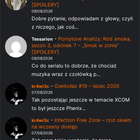
[SPOILERY]
08/08/2026
Dobre pytanie, odpowiadam z głowy, czyli
z niczego, jak coś...
-
Pomylone Analizy: Ród smoka,
Tessarion
sezon 3, odcinek 7 – „Smok w zimie”
[SPOILERY]
08/08/2026
Co do serialu to dobrze, że chociaż
muzyka wraz z czołówką p...
-
Gierkołaz #19 – lipiec 2026
kr4wi3c
07/08/2026
Tak pozostając jeszcze w temacie XCOM
to był jeszcze Phenix...
-
Infection Free Zone – rzut okiem
kr4wi3c
na wczesny dostęp
07/08/2026