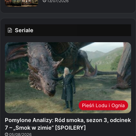
13/07/2026
Seriale
Pieśń Lodu i Ognia
Pomylone Analizy: Ród smoka, sezon 3, odcinek
7 – „Smok w zimie” [SPOILERY]
05/08/2026