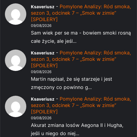
-
Pomylone Analizy: Ród smoka,
Ksaveriusz
sezon 3, odcinek 7 – „Smok w zimie”
[SPOILERY]
09/08/2026
Sam wiek per se ma - bowiem smoki rosną
całe życie, ale jeśl...
-
Pomylone Analizy: Ród smoka,
Ksaveriusz
sezon 3, odcinek 7 – „Smok w zimie”
[SPOILERY]
09/08/2026
Martin napisał, że się starzeje i jest
zmęczony co powinno g...
-
Pomylone Analizy: Ród smoka,
Ksaveriusz
sezon 3, odcinek 7 – „Smok w zimie”
[SPOILERY]
09/08/2026
Akurat zmiana losów Aegona II i Hugha,
jeśli u niego do niej...