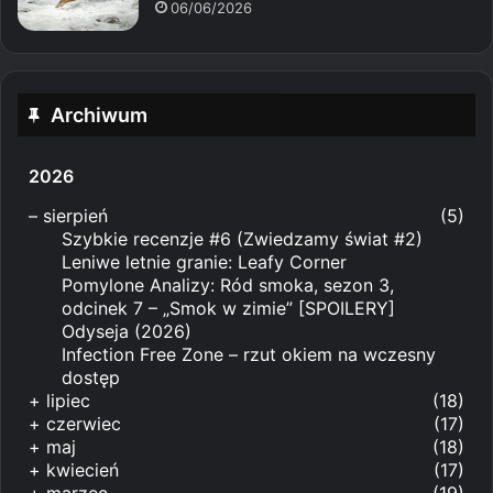
06/06/2026
Archiwum
2026
–
sierpień
(5)
Szybkie recenzje #6 (Zwiedzamy świat #2)
Leniwe letnie granie: Leafy Corner
Pomylone Analizy: Ród smoka, sezon 3,
odcinek 7 – „Smok w zimie” [SPOILERY]
Odyseja (2026)
Infection Free Zone – rzut okiem na wczesny
dostęp
+
lipiec
(18)
+
czerwiec
(17)
+
maj
(18)
+
kwiecień
(17)
+
marzec
(19)