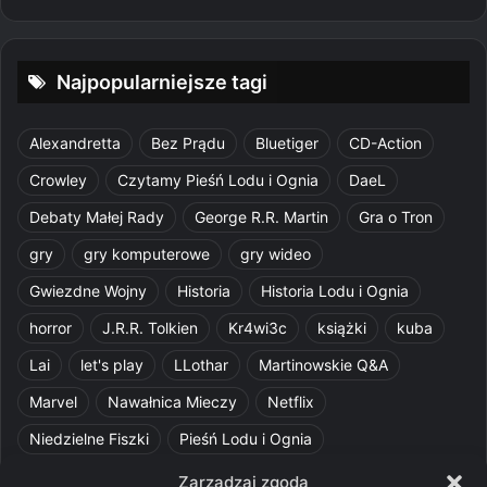
Najpopularniejsze tagi
Alexandretta
Bez Prądu
Bluetiger
CD-Action
Crowley
Czytamy Pieśń Lodu i Ognia
DaeL
Debaty Małej Rady
George R.R. Martin
Gra o Tron
gry
gry komputerowe
gry wideo
Gwiezdne Wojny
Historia
Historia Lodu i Ognia
horror
J.R.R. Tolkien
Kr4wi3c
książki
kuba
Lai
let's play
LLothar
Martinowskie Q&A
Marvel
Nawałnica Mieczy
Netflix
Niedzielne Fiszki
Pieśń Lodu i Ognia
Pomylone Analizy
Pquelim
Pytania do maesterów
Zarządzaj zgodą