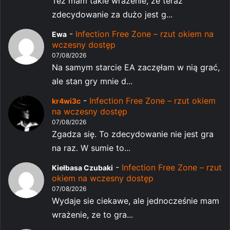
Też mam takie wrażenie, że teraz
zdecydowanie za dużo jest g...
-
Infection Free Zone – rzut okiem na
Ewa
wczesny dostęp
07/08/2026
Na samym starcie EA zaczęłam w nią grać,
ale stan gry mnie d...
-
Infection Free Zone – rzut okiem
kr4wi3c
na wczesny dostęp
07/08/2026
Zgadza się. To zdecydowanie nie jest gra
na raz. W sumie to...
-
Infection Free Zone – rzut
Kiełbasa Czubaki
okiem na wczesny dostęp
07/08/2026
Wydaje sie ciekawe, ale jednocześnie mam
wrażenie, ze to gra...