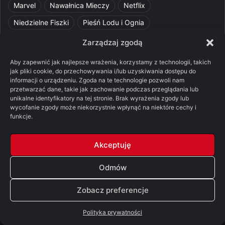
Marvel
Nawałnica Mieczy
Netflix
Niedzielne Fiszki
Pieśń Lodu i Ognia
Pomylone Analizy
Pquelim
Pytania do maesterów
Zarządzaj zgodą
Pytania i odpowiedzi
Q&A
Razorblade
recenzja
Aby zapewnić jak najlepsze wrażenia, korzystamy z technologii, takich
jak pliki cookie, do przechowywania i/lub uzyskiwania dostępu do
recenzja książki
Ród Smoka
Silmarillion
SithFrog
informacji o urządzeniu. Zgoda na te technologie pozwoli nam
przetwarzać dane, takie jak zachowanie podczas przeglądania lub
Starcie Królów
Star Wars
Szalone Teorie
unikalne identyfikatory na tej stronie. Brak wyrażenia zgody lub
wycofanie zgody może niekorzystnie wpłynąć na niektóre cechy i
Tolkienowskie Q&A
Voo
Wieści z Cytadeli
funkcje.
Władca Pierścieni
X-Com 2
XCOM 2
Akceptuję
Odmów
© Copyright 2026, All Rights Reserved |
FSGK.PL
Zobacz preferencje
Facebook
X
YouTube
Discord
Polityka prywatności