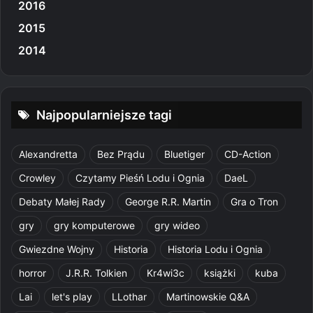
2016
2015
2014
Najpopularniejsze tagi
Alexandretta
Bez Prądu
Bluetiger
CD-Action
Crowley
Czytamy Pieśń Lodu i Ognia
DaeL
Debaty Małej Rady
George R.R. Martin
Gra o Tron
gry
gry komputerowe
gry wideo
Gwiezdne Wojny
Historia
Historia Lodu i Ognia
horror
J.R.R. Tolkien
Kr4wi3c
książki
kuba
Lai
let's play
LLothar
Martinowskie Q&A