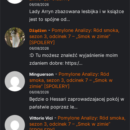
06/08/2026
Lady Arryn zbazowana lesbijka i w książce
jest to spójne od...
-
Pomylone Analizy: Ród smoka,
Dżądżen
sezon 3, odcinek 7 – „Smok w zimie”
[SPOILERY]
06/08/2026
:D Tu możesz znaleźć wyjaśnienie moim
zdaniem dobre: https:/...
-
Pomylone Analizy: Ród
Minguerson
smoka, sezon 3, odcinek 7 – „Smok w
zimie” [SPOILERY]
06/08/2026
Będzie o Hessari zaprowadzajacej pokój w
państwie poprzez le...
-
Pomylone Analizy: Ród smoka,
Vittorio Vici
sezon 3, odcinek 7 – „Smok w zimie”
[SPOILERY]