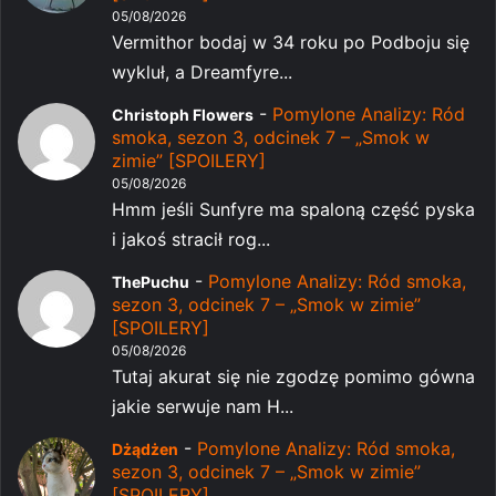
05/08/2026
Vermithor bodaj w 34 roku po Podboju się
wykluł, a Dreamfyre...
-
Pomylone Analizy: Ród
Christoph Flowers
smoka, sezon 3, odcinek 7 – „Smok w
zimie” [SPOILERY]
05/08/2026
Hmm jeśli Sunfyre ma spaloną część pyska
i jakoś stracił rog...
-
Pomylone Analizy: Ród smoka,
ThePuchu
sezon 3, odcinek 7 – „Smok w zimie”
[SPOILERY]
05/08/2026
Tutaj akurat się nie zgodzę pomimo gówna
jakie serwuje nam H...
-
Pomylone Analizy: Ród smoka,
Dżądżen
sezon 3, odcinek 7 – „Smok w zimie”
[SPOILERY]