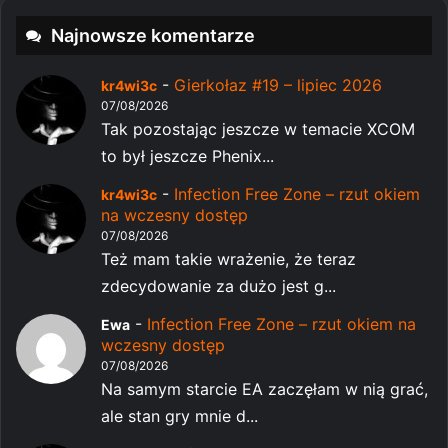
Najnowsze komentarze
-
Gierkołaz #19 – lipiec 2026
kr4wi3c
07/08/2026
Tak pozostając jeszcze w temacie XCOM
to był jeszcze Phenix...
-
Infection Free Zone – rzut okiem
kr4wi3c
na wczesny dostęp
07/08/2026
Też mam takie wrażenie, że teraz
zdecydowanie za dużo jest g...
-
Infection Free Zone – rzut okiem na
Ewa
wczesny dostęp
07/08/2026
Na samym starcie EA zaczęłam w nią grać,
ale stan gry mnie d...