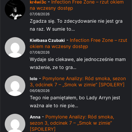
-
Infection Free Zone – rzut okiem
kr4wi3c
na wczesny dostęp
07/08/2026
Zgadza się. To zdecydowanie nie jest gra
na raz. W sumie to...
-
Infection Free Zone – rzut
Kiełbasa Czubaki
okiem na wczesny dostęp
07/08/2026
Wydaje sie ciekawe, ale jednocześnie mam
wrażenie, ze to gra...
-
Pomylone Analizy: Ród smoka, sezon
lolo
3, odcinek 7 – „Smok w zimie” [SPOILERY]
06/08/2026
Tego nie pamiętałem, bo Lady Arryn jest
ważna ale to nie pie...
-
Pomylone Analizy: Ród smoka,
Anna
sezon 3, odcinek 7 – „Smok w zimie”
[SPOILERY]