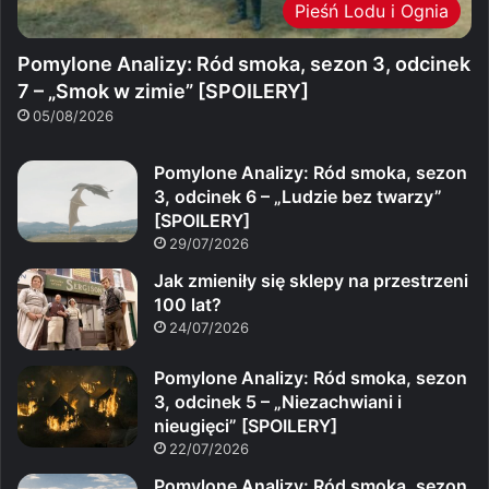
Pieśń Lodu i Ognia
Pomylone Analizy: Ród smoka, sezon 3, odcinek
7 – „Smok w zimie” [SPOILERY]
05/08/2026
Pomylone Analizy: Ród smoka, sezon
3, odcinek 6 – „Ludzie bez twarzy”
[SPOILERY]
29/07/2026
Jak zmieniły się sklepy na przestrzeni
100 lat?
24/07/2026
Pomylone Analizy: Ród smoka, sezon
3, odcinek 5 – „Niezachwiani i
nieugięci” [SPOILERY]
22/07/2026
Pomylone Analizy: Ród smoka, sezon